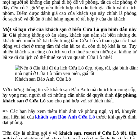
mọi người sẽ không cần phải đi bộ để về phòng, tất cả các phòng ở
đây đều có 2 giường nên thích hợp cho du lịch gia đình và du lịch
nhóm. Điểm được đánh giá cao của khách sạn này chính là phòng
ốc sạch sẽ và đồ ăn ở nhà hàng ngon rẻ rất hợp ý của du khách.
Một số hạn chế của khách sạn ở biển Cửa Lò giá bình dân này
là
: Giá phòng không có ăn sáng, khách sạn nằm sát biển nhưng du
khách nếu muốn tới bãi biển trung tâm Cửa Lò và tham gia các hoạt
động vui chơi ở trung tâm thì cần lái xe đi, còn đi bộ khá là xa. Tuy
nhiên khách sạn cũng có dịch vụ cho thuê xe nên những ai không tự
lái xe đi du lịch có thể thuê xe vi vu quanh Cửa Lò nhé!
Khách sạn Bảo Anh Cửa Lò
Với những thông tin về khách sạn Bảo Anh mà dulichfun cung cấp,
hy vọng mọi người sẽ có những cân nhắc để quyết định
đặt phòng
khách sạn ở Cửa Lò
sao cho phù hợp với sở thích nhất.
=> Các bạn hãy xem thêm hình ảnh về phòng ngủ, vị trí, khuyến
mại hiện tại của
khách sạn Bảo Anh Cửa Lò
trước khi quyết định
đặt phòng.
Trên đây là những gợi ý về
khách sạn, resort ở Cửa Lò tốt, tiện
nghi
của dulichfun dành cho các bạn sắp có chuyến du lịch Cửa Lò.