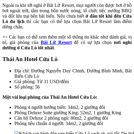
Ngoài ra khi tới nghỉ ở Bãi Lữ Resort, mọi người còn được bơi ở hồ
bơi ngoài trời, tắm trong bồn nước nóng, tổ chức tiệc nướng BBQ
và đốt lửa trại bên bãi biển. Nếu chưa biết
ở đâu tốt khi đến Cửa
Lò du lịch
thì các bạn có thể lựa chọn Bãi Lữ Resort làm điểm
dừng chân.
=> Các bạn có thể xem thêm một số thông tin khác như đánh giá, vị
trí, giá phòng của
Bãi Lữ Resort
để có sự lựa chọn
nơi nghỉ
dưỡng ở Cửa Lò tốt nhất
.
Thái An Hotel Cửa Lò
Địa chỉ: Đường Nguyễn Duy Chinh, Đường Bình Minh, Bãi
Biển Cửa Lò
Giá phòng: Từ 31 USD/đêm
Số phòng: 56
Một vài loại phòng của Thái An Hotel Cửa Lò:
Phòng 4 người hướng biển: 34m2, 2 giường đôi
Phòng Deluxe Suite giường King: 52m2, 1 giường King
Căn hộ Deluxe 2 phòng ngủ: 80m2, 2 giường đôi
Phòng tiêu chuẩn 4 người: 34m2, 2 giường đôi