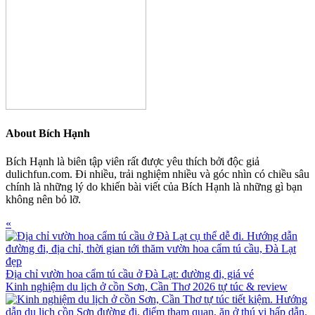
About
Bích Hạnh
Bích Hạnh là biên tập viên rất được yêu thích bởi độc giả
dulichfun.com. Đi nhiều, trải nghiệm nhiều và góc nhìn có chiều sâu
chính là những lý do khiến bài viết của Bích Hạnh là những gì bạn
không nên bỏ lỡ.
Previous
«
Post:
Địa chỉ vườn hoa cẩm tú cầu ở Đà Lạt: đường đi, giá vé
Next
Kinh nghiệm du lịch ở cồn Sơn, Cần Thơ 2026 tự túc & review
Post: