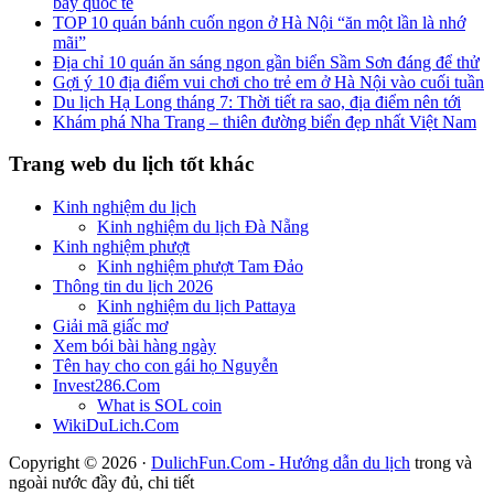
bay quốc tế
TOP 10 quán bánh cuốn ngon ở Hà Nội “ăn một lần là nhớ
mãi”
Địa chỉ 10 quán ăn sáng ngon gần biển Sầm Sơn đáng để thử
Gợi ý 10 địa điểm vui chơi cho trẻ em ở Hà Nội vào cuối tuần
Du lịch Hạ Long tháng 7: Thời tiết ra sao, địa điểm nên tới
Khám phá Nha Trang – thiên đường biển đẹp nhất Việt Nam
Trang web du lịch tốt khác
Kinh nghiệm du lịch
Kinh nghiệm du lịch Đà Nẵng
Kinh nghiệm phượt
Kinh nghiệm phượt Tam Đảo
Thông tin du lịch 2026
Kinh nghiệm du lịch Pattaya
Giải mã giấc mơ
Xem bói bài hàng ngày
Tên hay cho con gái họ Nguyễn
Invest286.Com
What is SOL coin
WikiDuLich.Com
Copyright © 2026 ·
DulichFun.Com - Hướng dẫn du lịch
trong và
ngoài nước đầy đủ, chi tiết