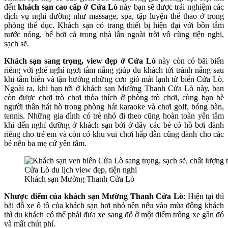
đến
khách sạn cao cấp ở Cửa Lò
này bạn sẽ được trải nghiệm các
dịch vụ nghỉ dưỡng như massage, spa, tập luyện thể thao ở trong
phòng thể dục. Khách sạn có trang thiết bị hiện đại với bồn tắm
nước nóng, bể bơi cả trong nhà lẫn ngoài trời vô cùng tiện nghi,
sạch sẽ.
Khách sạn sang trọng, view đẹp ở Cửa Lò
này còn có bãi biển
riêng với ghế nghỉ ngơi tắm nắng giúp du khách tới tránh nắng sau
khi tắm biển và tận hưởng những cơn gió mát lạnh từ biển Cửa Lò.
Ngoài ra, khi bạn tới ở khách sạn Mường Thanh Cửa Lò này, bạn
còn được chơi trò chơi thỏa thích ở phòng trò chơi, cùng bạn bè
người thân hát hò trong phòng hát karaoke và chơi golf, bóng bàn,
tennis. Những gia đình có trẻ nhỏ đi theo cũng hoàn toàn yên tâm
khi đến nghỉ dưỡng ở khách sạn bởi ở đây các bé có hồ bơi dành
riêng cho trẻ em và còn có khu vui chơi hấp dẫn cũng dành cho các
bé nên ba mẹ cứ yên tâm.
Khách sạn Mường Thanh Cửa Lò
Nhược điểm của khách sạn Mường Thanh Cửa Lò
: Hiện tại thì
bãi đỗ xe ô tô của khách sạn hơi nhỏ nên nếu vào mùa đông khách
thì du khách có thể phải đưa xe sang đỗ ở một điểm trông xe gần đó
và mất chút phí.