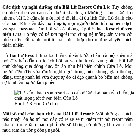
Các dịch vụ nghỉ dưỡng của Bãi Lữ Resort Cửa Lò
: Tuy không
có nhiều dịch vụ cao cấp như ở khách sạn Mường Thanh Cửa Lò
nhưng bãi Lữ cũng là một nơi ở tốt khi đi du lịch Cửa Lò dành cho
các bạn. Khi đến đây nghỉ ngơi, mọi người được trải nghiệm dịch
vụ spa, massage, tắm hơi và có phòng tập thể dục.
Resort ở ven
biển Cửa Lò
này có bể bơi ngoài trời cùng hệ thống sân vườn với
nhiều cây cối xanh tươi tốt rất thích hợp cho những ai yêu thích
thiên nhiên.
Từ Bãi Lữ Resort đi ra bãi biển chỉ vài bước chân mà một điều mà
nơi đây hấp dẫn du khách bởi sự yên bình của vùng biển Bãi Lữ
chứ không quá đông đúc, ồn ào như bãi biển chính Cửa Lò. Mọi
người đến đây vừa được nghỉ ngơi trong một không gian thoáng
đãng, trong xanh lại vừa được tự do đi dạo quanh bờ biển mà không
sợ bị nhiều người làm phiền.
Bãi Lữ Resort Cửa Lò
Một số mặt còn hạn chế của Bãi Lữ Resort
: Với những ai thích
náo nhiệt, ồn ào thì nơi đây có lẽ sẽ sẽ bị điểm trừ bởi resort nằm
khá xa trung tâm thành phố nên sẽ không có những khu vui chơi,
mua sắm ăn uống đông người.