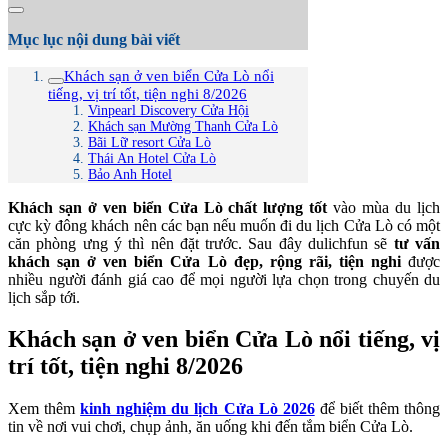
Mục lục nội dung bài viết
Khách sạn ở ven biển Cửa Lò nổi
tiếng, vị trí tốt, tiện nghi 8/2026
Vinpearl Discovery Cửa Hội
Khách sạn Mường Thanh Cửa Lò
Bãi Lữ resort Cửa Lò
Thái An Hotel Cửa Lò
Bảo Anh Hotel
Khách sạn ở ven biển Cửa Lò chất lượng tốt
vào mùa du lịch
cực kỳ đông khách nên các bạn nếu muốn đi du lịch Cửa Lò có một
căn phòng ưng ý thì nên đặt trước. Sau đây dulichfun sẽ
tư vấn
khách sạn ở ven biển Cửa Lò đẹp, rộng rãi, tiện nghi
được
nhiều người đánh giá cao để mọi người lựa chọn trong chuyến du
lịch sắp tới.
Khách sạn ở ven biển Cửa Lò nổi tiếng, vị
trí tốt, tiện nghi 8/2026
Xem thêm
kinh nghiệm du lịch Cửa Lò 2026
để biết thêm thông
tin về nơi vui chơi, chụp ảnh, ăn uống khi đến tắm biển Cửa Lò.