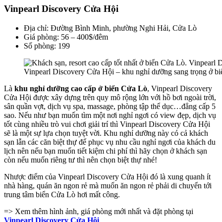
Vinpearl Discovery Cửa Hội
Địa chỉ: Đường Bình Minh, phường Nghi Hải, Cửa Lò
Giá phòng: 56 – 400$/đêm
Số phòng: 199
Vinpearl Discovery Cửa Hội – khu nghỉ dưỡng sang trọng ở b
Là
khu nghỉ dưỡng cao cấp ở biển Cửa Lò
, Vinpearl Discovery
Cửa Hội được xây dựng trên quy mô rộng lớn với hồ bơi ngoài trời,
sân quần vợt, dịch vụ spa, massage, phòng tập thể dục…đẳng cấp 5
sao. Nếu như bạn muốn tìm một nơi nghỉ ngơi có view đẹp, dịch vụ
tốt cùng nhiều trò vui chơi giải trí thì Vinpearl Discovery Cửa Hội
sẽ là một sự lựa chọn tuyệt vời. Khu nghỉ dưỡng này có cả khách
sạn lẫn các căn biệt thự để phục vụ nhu cầu nghỉ ngơi của khách du
lịch nên nếu bạn muốn tiết kiệm chi phí thì hãy chọn ở khách sạn
còn nếu muốn riêng tư thì nên chọn biệt thự nhé!
Nhược điểm của Vinpearl Discovery Cửa Hội đó là xung quanh ít
nhà hàng, quán ăn ngon rẻ mà muốn ăn ngon rẻ phải di chuyển tới
trung tâm biển Cửa Lò hơi mất công.
=> Xem thêm hình ảnh, giá phòng mới nhất và đặt phòng tại
Vinpearl Discovery Cửa Hội