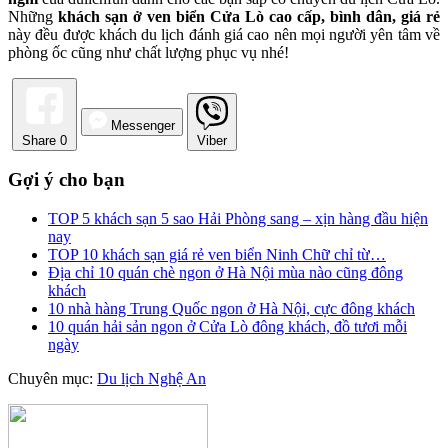
Những
khách sạn ở ven biển Cửa Lò cao cấp, bình dân, giá rẻ
này đều được khách du lịch đánh giá cao nên mọi người yên tâm về
phòng ốc cũng như chất lượng phục vụ nhé!
Messenger
Share
0
Viber
Gợi ý cho bạn
TOP 5 khách sạn 5 sao Hải Phòng sang – xịn hàng đầu hiện
nay
TOP 10 khách sạn giá rẻ ven biển Ninh Chữ chỉ từ…
Địa chỉ 10 quán chè ngon ở Hà Nội mùa nào cũng đông
khách
10 nhà hàng Trung Quốc ngon ở Hà Nội, cực đông khách
10 quán hải sản ngon ở Cửa Lò đông khách, đồ tươi mỗi
ngày
Chuyên mục:
Du lịch Nghệ An