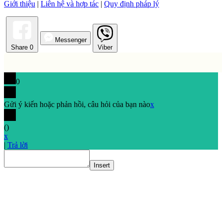
Giới thiệu
|
Liên hệ và hợp tác
|
Quy định pháp lý
Messenger
Share
0
Viber
0
Gửi ý kiến hoặc phản hồi, câu hỏi của bạn nào
x
(
)
x
|
Trả lời
Insert