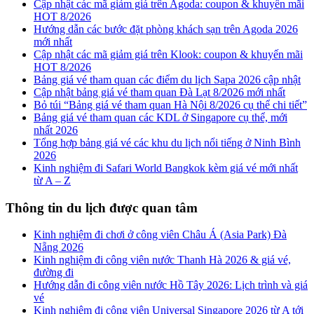
Cập nhật các mã giảm giá trên Agoda: coupon & khuyến mãi
HOT 8/2026
Hướng dẫn các bước đặt phòng khách sạn trên Agoda 2026
mới nhất
Cập nhật các mã giảm giá trên Klook: coupon & khuyến mãi
HOT 8/2026
Bảng giá vé tham quan các điểm du lịch Sapa 2026 cập nhật
Cập nhật bảng giá vé tham quan Đà Lạt 8/2026 mới nhất
Bỏ túi “Bảng giá vé tham quan Hà Nội 8/2026 cụ thể chi tiết”
Bảng giá vé tham quan các KDL ở Singapore cụ thể, mới
nhất 2026
Tổng hợp bảng giá vé các khu du lịch nổi tiếng ở Ninh Bình
2026
Kinh nghiệm đi Safari World Bangkok kèm giá vé mới nhất
từ A – Z
Thông tin du lịch được quan tâm
Kinh nghiệm đi chơi ở công viên Châu Á (Asia Park) Đà
Nẵng 2026
Kinh nghiệm đi công viên nước Thanh Hà 2026 & giá vé,
đường đi
Hướng dẫn đi công viên nước Hồ Tây 2026: Lịch trình và giá
vé
Kinh nghiệm đi công viên Universal Singapore 2026 từ A tới