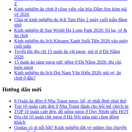
Z
Kinh nghiệm ăn chơi ở công viên văn hóa Đầm Sen kèm giá
vé 2026
Chia sẻ kinh nghiệm du lịch Tam Đảo 2 ngày cuối tuần đáng
nhớ
Kinh nghiệm đi Sun World Hạ Long Park 2026: Đi lại, vé &
ăn chơi
Kinh nghiệm du lịch Khoang Xanh Suối Tiên 2026 vào ngày
cuối tuần
Tuyển tập địa chỉ 15 quán ăn vặt ngon, giá rẻ ở Đà Nẵng
2026
15 quán ăn sáng ngon nức tiếng ở Đà Nẵng 2026: địa chỉ,
món ngon
Kinh nghiệm du lịch Đại Nam Văn Hiến 2026: giá vé, ăn
chơi ở đâu?
Hướng dẫn mới
8 Quán ăn đêm ở Nha Trang ngon, bổ, rẻ nhất định phải thử
Top 10 quán cafe đẹp ở Nha Trang dành cho hội mê check-in
TOP 10 quán cafe đẹp, đồ uống ngon ở Quy Nhơn siêu HOT
Địa chỉ 10 quán chè ngon ở Hà Nội mùa nào cũng đông
khách
Qantas có gì nổi bật? Kinh nghiệm đặt vé online cho chuyến