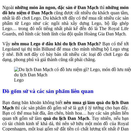
Ngoài
những món ăn ngon, đặc sản ở Đan Mạch
thì
những món
đồ lưu niệm ở Đan Mạch
cũng được rất nhiều du khách quan tâm,
nhất là đồ chơi Lego. Du khách tới đây có thể mua rất nhiều các sản
phẩm từ Lego như các ngôi nhà xây dựng Lego, bộ lắp ghép
Lego… trong đó nổi tiếng nhất phải kể đến đó là The Royal Life
Guards, mô hình các binh lính của đội quân Hoàng Gia Đan Mạch.
Vậy
nên mua Lego ở đâu khi du lịch Đan Mạch?
Bạn có thể tới
Legoland tại thị trấn Billund để mua cho mình những bộ Lego ưng
ý nhé. Bởi nơi đây có bày bán rất nhiều các loại đồ chơi Lego đa
dạng, phong phú và giá thành cũng rất phải chăng.
Lego
Đồ gốm sứ và các sản phẩm liên quan
Bạn đang băn khoăn không biết
nên mua gì làm quà du lịch Đan
Mạch
thì các sản phẩm đồ gốm sứ sẽ là gợi ý lý tưởng cho bạn đấy.
Bạn có thể mua bát đĩa, ấm chén, bình hoa… hay các sản phẩm liên
quan tới gốm sứ làm
quà du lịch Đan Mạch
. Tuy nhiên, nếu bạn
có tài chính kinh tế khá dả, thì nên sở hữu một món đồ của Royal
Copenhagen, một loại gốm sứ đắt tiền có chất lượng tốt nhất ở Đan