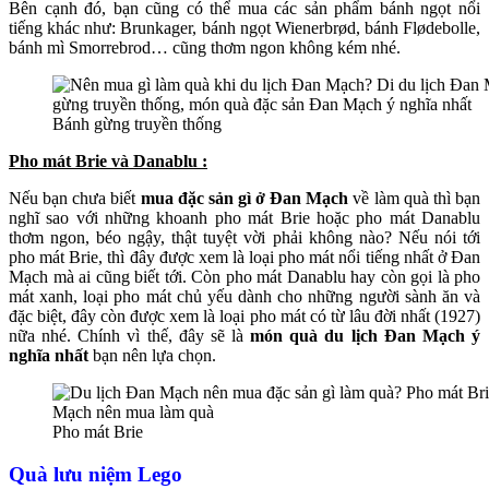
Bên cạnh đó, bạn cũng có thể mua các sản phẩm bánh ngọt nổi
tiếng khác như: Brunkager, bánh ngọt Wienerbrød, bánh Flødebolle,
bánh mì Smorrebrod… cũng thơm ngon không kém nhé.
Bánh gừng truyền thống
Pho mát Brie và Danablu :
Nếu bạn chưa biết
mua đặc sản gì ở Đan Mạch
về làm quà thì bạn
nghĩ sao với những khoanh pho mát Brie hoặc pho mát Danablu
thơm ngon, béo ngậy, thật tuyệt vời phải không nào? Nếu nói tới
pho mát Brie, thì đây được xem là loại pho mát nổi tiếng nhất ở Đan
Mạch mà ai cũng biết tới. Còn pho mát Danablu hay còn gọi là pho
mát xanh, loại pho mát chủ yếu dành cho những người sành ăn và
đặc biệt, đây còn được xem là loại pho mát có từ lâu đời nhất (1927)
nữa nhé. Chính vì thế, đây sẽ là
món quà du lịch Đan Mạch ý
nghĩa nhất
bạn nên lựa chọn.
Pho mát Brie
Quà lưu niệm Lego