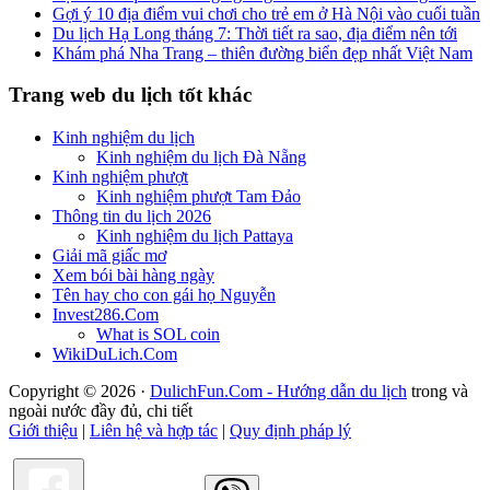
Gợi ý 10 địa điểm vui chơi cho trẻ em ở Hà Nội vào cuối tuần
Du lịch Hạ Long tháng 7: Thời tiết ra sao, địa điểm nên tới
Khám phá Nha Trang – thiên đường biển đẹp nhất Việt Nam
Trang web du lịch tốt khác
Kinh nghiệm du lịch
Kinh nghiệm du lịch Đà Nẵng
Kinh nghiệm phượt
Kinh nghiệm phượt Tam Đảo
Thông tin du lịch 2026
Kinh nghiệm du lịch Pattaya
Giải mã giấc mơ
Xem bói bài hàng ngày
Tên hay cho con gái họ Nguyễn
Invest286.Com
What is SOL coin
WikiDuLich.Com
Copyright © 2026 ·
DulichFun.Com - Hướng dẫn du lịch
trong và
ngoài nước đầy đủ, chi tiết
Giới thiệu
|
Liên hệ và hợp tác
|
Quy định pháp lý