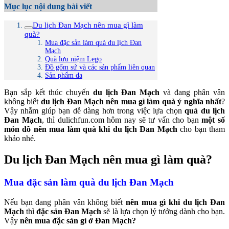
Mục lục nội dung bài viết
Du lịch Đan Mạch nên mua gì làm
quà?
Mua đặc sản làm quà du lịch Đan
Mạch
Quà lưu niệm Lego
Đồ gốm sứ và các sản phẩm liên quan
Sản phẩm da
Bạn sắp kết thúc chuyến
du lịch Đan Mạch
và đang phân vân
không biết
du lịch Đan Mạch nên mua gì làm quà ý nghĩa nhất
?
Vậy nhằm giúp bạn dễ dàng hơn trong việc lựa chọn
quà du lịch
Đan Mạch
, thì dulichfun.com hôm nay sẽ tư vấn cho bạn
một số
món đồ nên mua làm quà khi du lịch Đan Mạch
cho bạn tham
khảo nhé.
Du lịch Đan Mạch nên mua gì làm quà?
Mua đặc sản làm quà du lịch Đan Mạch
Nếu bạn đang phân vân không biết
nên mua gì khi du lịch Đan
Mạch
thì
đặc sản Đan Mạch
sẽ là lựa chọn lý tưởng dành cho bạn.
Vậy
nên mua đặc sản gì ở Đan Mạch?