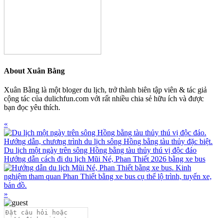
About
Xuân Bằng
Xuân Bằng là một bloger du lịch, trở thành biên tập viên & tác giả
cộng tác của dulichfun.com với rất nhiều chia sẻ hữu ích và được
bạn đọc yêu thích.
Previous
«
Post:
Du lịch một ngày trên sông Hồng bằng tàu thủy thú vị độc đáo
Next
Hướng dẫn cách đi du lịch Mũi Né, Phan Thiết 2026 bằng xe bus
Post:
»