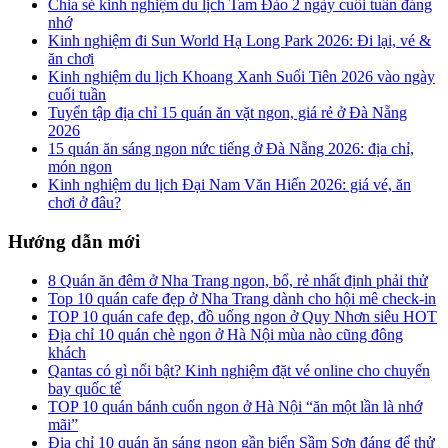
Chia sẻ kinh nghiệm du lịch Tam Đảo 2 ngày cuối tuần đáng
nhớ
Kinh nghiệm đi Sun World Hạ Long Park 2026: Đi lại, vé &
ăn chơi
Kinh nghiệm du lịch Khoang Xanh Suối Tiên 2026 vào ngày
cuối tuần
Tuyển tập địa chỉ 15 quán ăn vặt ngon, giá rẻ ở Đà Nẵng
2026
15 quán ăn sáng ngon nức tiếng ở Đà Nẵng 2026: địa chỉ,
món ngon
Kinh nghiệm du lịch Đại Nam Văn Hiến 2026: giá vé, ăn
chơi ở đâu?
Hướng dẫn mới
8 Quán ăn đêm ở Nha Trang ngon, bổ, rẻ nhất định phải thử
Top 10 quán cafe đẹp ở Nha Trang dành cho hội mê check-in
TOP 10 quán cafe đẹp, đồ uống ngon ở Quy Nhơn siêu HOT
Địa chỉ 10 quán chè ngon ở Hà Nội mùa nào cũng đông
khách
Qantas có gì nổi bật? Kinh nghiệm đặt vé online cho chuyến
bay quốc tế
TOP 10 quán bánh cuốn ngon ở Hà Nội “ăn một lần là nhớ
mãi”
Địa chỉ 10 quán ăn sáng ngon gần biển Sầm Sơn đáng để thử