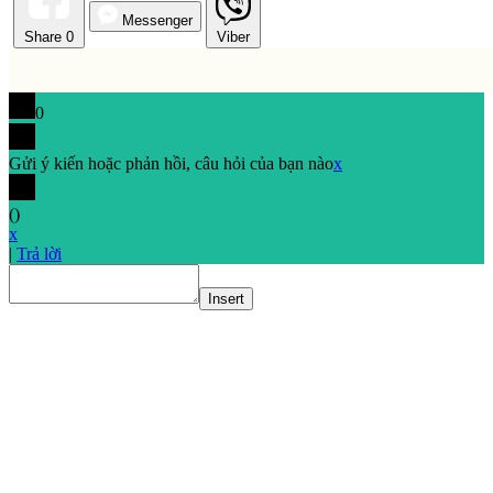
Messenger
Share
0
Viber
0
Gửi ý kiến hoặc phản hồi, câu hỏi của bạn nào
x
(
)
x
|
Trả lời
Insert