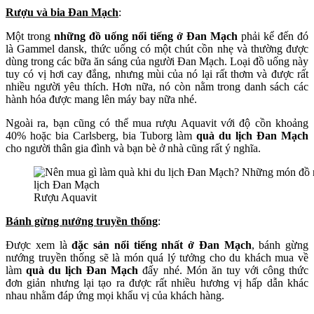
Rượu và bia Đan Mạch
:
Một trong
những đồ uống nổi tiếng ở Đan Mạch
phải kể đến đó
là Gammel dansk, thức uống có một chút cồn nhẹ và thường được
dùng trong các bữa ăn sáng của người Đan Mạch. Loại đồ uống này
tuy có vị hơi cay đắng, nhưng mùi của nó lại rất thơm và được rất
nhiều người yêu thích. Hơn nữa, nó còn nằm trong danh sách các
hành hóa được mang lên máy bay nữa nhé.
Ngoài ra, bạn cũng có thể mua rượu Aquavit với độ cồn khoảng
40% hoặc bia Carlsberg, bia Tuborg làm
quà du lịch Đan Mạch
cho người thân gia đình và bạn bè ở nhà cũng rất ý nghĩa.
Rượu Aquavit
Bánh gừng nướng truyền thống
:
Được xem là
đặc sản nổi tiếng nhất ở Đan Mạch
, bánh gừng
nướng truyền thống sẽ là món quá lý tưởng cho du khách mua về
làm
quà du lịch Đan Mạch
đấy nhé. Món ăn tuy với công thức
đơn giản nhưng lại tạo ra được rất nhiều hương vị hấp dẫn khác
nhau nhằm đáp ứng mọi khẩu vị của khách hàng.