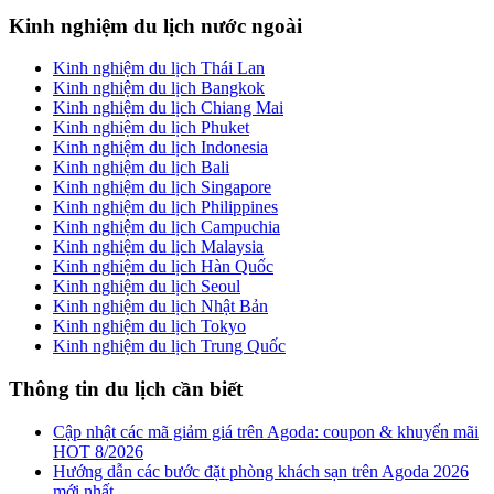
Kinh nghiệm du lịch nước ngoài
Kinh nghiệm du lịch Thái Lan
Kinh nghiệm du lịch Bangkok
Kinh nghiệm du lịch Chiang Mai
Kinh nghiệm du lịch Phuket
Kinh nghiệm du lịch Indonesia
Kinh nghiệm du lịch Bali
Kinh nghiệm du lịch Singapore
Kinh nghiệm du lịch Philippines
Kinh nghiệm du lịch Campuchia
Kinh nghiệm du lịch Malaysia
Kinh nghiệm du lịch Hàn Quốc
Kinh nghiệm du lịch Seoul
Kinh nghiệm du lịch Nhật Bản
Kinh nghiệm du lịch Tokyo
Kinh nghiệm du lịch Trung Quốc
Thông tin du lịch cần biết
Cập nhật các mã giảm giá trên Agoda: coupon & khuyến mãi
HOT 8/2026
Hướng dẫn các bước đặt phòng khách sạn trên Agoda 2026
mới nhất