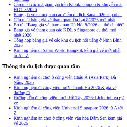
Cập nhật các mã giảm giá trên Klook: coupon & khuyến mãi
HOT 8/2026
Bảng giá vé tham quan các điểm du lịch Sapa 2026 cập nhật
Cập nhật bảng giá vé tham quan Đà Lạt 8/2026 mới nhất
Bỏ túi “Bảng giá vé tham quan Hà Nội 8/2026 cụ thể chi tiết”
Bảng giá vé tham quan các KDL ở Singapore cụ thể, mới
nhất 2026
Tổng hợp bảng giá vé các khu du lịch nổi tiếng ở Ninh Bình
2026
Kinh nghiệm đi Safari World Bangkok kèm giá vé mới nhất
từ A – Z
Thông tin du lịch được quan tâm
Kinh nghiệm đi chơi ở công viên Châu Á (Asia Park) Đà
Nẵng 2026
Kinh nghiệm đi công viên nước Thanh Hà 2026 & giá vé,
đường đi
Hướng dẫn đi công viên nước Hồ Tây 2026: Lịch trình và giá
vé
Kinh nghiệm đi công viên Universal Singapore 2026 từ A tới
Z
Kinh nghiệm ăn chơi ở công viên văn hóa Đầm Sen kèm giá
vé 2026