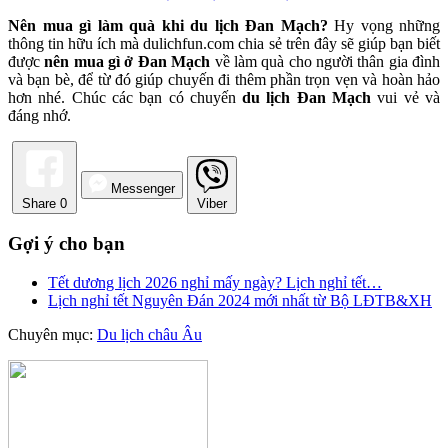
Nên mua gì làm quà khi du lịch Đan Mạch?
Hy vọng những
thông tin hữu ích mà dulichfun.com chia sẻ trên đây sẽ giúp bạn biết
được
nên mua gì ở Đan Mạch
về làm quà cho người thân gia đình
và bạn bè, để từ đó giúp chuyến đi thêm phần trọn vẹn và hoàn hảo
hơn nhé. Chúc các bạn có chuyến
du lịch Đan Mạch
vui vẻ và
đáng nhớ.
Messenger
Share
0
Viber
Gợi ý cho bạn
Tết dương lịch 2026 nghỉ mấy ngày? Lịch nghỉ tết…
Lịch nghỉ tết Nguyên Đán 2024 mới nhất từ Bộ LĐTB&XH
Chuyên mục:
Du lịch châu Âu