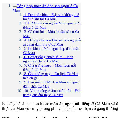
Tổng hợp món ăn đặc sản ngon ở Cà
Mau
1. Dưa bồn bồn – Đặc sản không thể
bỏ qua khi tới Cà Mau
2. Lươn um rau ngổ – Món ngon nức
tiếng ở Cà Mau
3. Cá thòi lòi – Món ăn đặc sản ở Cà
Mau
4. Đuông chà là – Đặc sản không phải
ai cũng dám thử ở Cà Mau
5. Ba khía – Món ngon hấp dẫn nhất
Cà Mau
6. Chuột đồng chiên sả ớt – Món
ngon độc đáo ở Cà Mau
7. Chả trứng mực – Món ngon nổi
tiếng ở Cà Mau
8. Gỏi nhộng ong – Du lịch Cà Mau
nên ăn gì?
9. Lẩu mắm U Minh – Món ăn ngon
đậm chất Cà Mau
10. Vọp nướng chấm muối tiêu – Đặc
trưng của ẩm thực Cà Mau
Sau đây sẽ là danh sách các
món ăn ngon nổi tiếng ở Cà Mau
và
thực Cà Mau vô cùng phong phú và hấp dẫn nên bạn cố gắng thưởng 