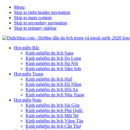
Menu
Skip to right header navigation
Skip to main content
Skip to secondary navigation
Skip to primary sidebar
Hot miền Bắc
Kinh nghiệm du lịch Sapa
Kinh nghiệm du lịch Hạ Long
Kinh nghiệm du lịch Hà Nội
Kinh nghiệm du lịch Sầm Sơn
Hot miền Trung
Kinh nghiệm du lịch Huế
Kinh nghiệm du lịch Đà Nẵng
Kinh nghiệm du lịch Hội An
Kinh nghiệm du lịch Nha Trang
Hot miền Nam
Kinh nghiệm du lịch Sài Gòn
Kinh nghiệm du lịch Phú Quốc
Kinh nghiệm du lịch Mũi Né
Kinh nghiệm du lịch Vũng Tàu
Kinh nghiệm du lịch Cần Thơ