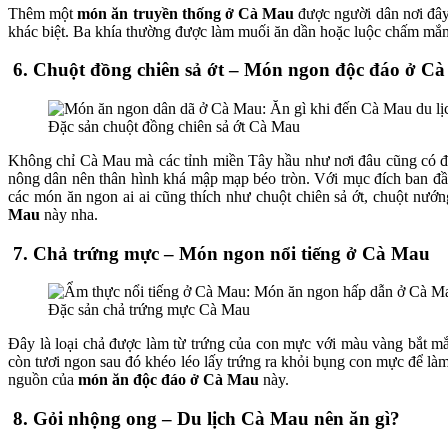
Thêm một
món ăn truyền thống ở Cà Mau
được người dân nơi đây 
khác biệt. Ba khía thường được làm muối ăn dần hoặc luộc chấm mắm
6. Chuột đồng chiên sả ớt – Món ngon độc đáo ở C
Đặc sản chuột đồng chiên sả ớt Cà Mau
Không chỉ Cà Mau mà các tỉnh miền Tây hầu như nơi đâu cũng có đ
nông dân nên thân hình khá mập mạp béo tròn. Với mục đích ban đầu 
các món ăn ngon ai ai cũng thích như chuột chiên sả ớt, chuột 
Mau
này nha.
7. Chả trứng mực – Món ngon nổi tiếng ở Cà Mau
Đặc sản chả trứng mực Cà Mau
Đây là loại chả được làm từ trứng của con mực với màu vàng bắt m
còn tươi ngon sau đó khéo léo lấy trứng ra khỏi bụng con mực để là
nguồn của
món ăn độc đáo ở Cà Mau
này.
8. Gỏi nhộng ong – Du lịch Cà Mau nên ăn gì?