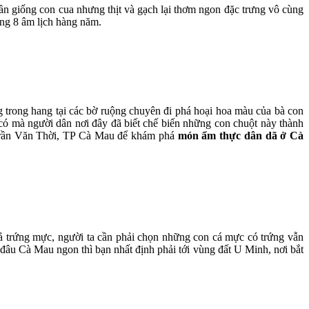
gần giống con cua nhưng thịt và gạch lại thơm ngon đặc trưng vô cùng
ng 8 âm lịch hàng năm.
rong hang tại các bờ ruộng chuyên đi phá hoại hoa màu của bà con
 có mà người dân nơi đây đã biết chế biến những con chuột này thành
 Trần Văn Thời, TP Cà Mau để khám phá
món ẩm thực dân dã ở Cà
ả trứng mực, người ta cần phải chọn những con cá mực có trứng vẫn
đâu Cà Mau ngon thì bạn nhất định phải tới vùng đất U Minh, nơi bắt