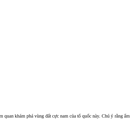
m quan khám phá vùng đất cực nam của tổ quốc này. Chú ý rằng ẩm