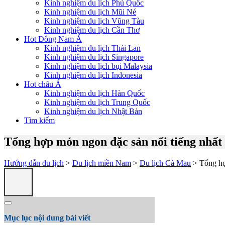
Kinh nghiệm du lịch Phú Quốc
Kinh nghiệm du lịch Mũi Né
Kinh nghiệm du lịch Vũng Tàu
Kinh nghiệm du lịch Cần Thơ
Hot Đông Nam Á
Kinh nghiệm du lịch Thái Lan
Kinh nghiệm du lịch Singapore
Kinh nghiệm du lịch bụi Malaysia
Kinh nghiệm du lịch Indonesia
Hot châu Á
Kinh nghiệm du lịch Hàn Quốc
Kinh nghiệm du lịch Trung Quốc
Kinh nghiệm du lịch Nhật Bản
Tìm kiếm
Tổng hợp món ngon đặc sản nổi tiếng nhấ
Hướng dẫn du lịch
>
Du lịch miền Nam
>
Du lịch Cà Mau
> Tổng hợ
Mục lục nội dung bài viết