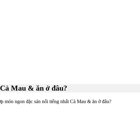
t Cà Mau & ăn ở đâu?
p món ngon đặc sản nổi tiếng nhất Cà Mau & ăn ở đâu?