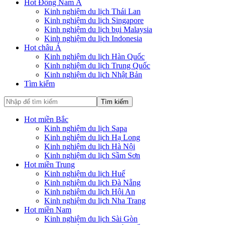
Hot Đông Nam Á
Kinh nghiệm du lịch Thái Lan
Kinh nghiệm du lịch Singapore
Kinh nghiệm du lịch bụi Malaysia
Kinh nghiệm du lịch Indonesia
Hot châu Á
Kinh nghiệm du lịch Hàn Quốc
Kinh nghiệm du lịch Trung Quốc
Kinh nghiệm du lịch Nhật Bản
Tìm kiếm
Nhập
để
tìm
Hot miền Bắc
kiếm
Kinh nghiệm du lịch Sapa
Kinh nghiệm du lịch Hạ Long
Kinh nghiệm du lịch Hà Nội
Kinh nghiệm du lịch Sầm Sơn
Hot miền Trung
Kinh nghiệm du lịch Huế
Kinh nghiệm du lịch Đà Nẵng
Kinh nghiệm du lịch Hội An
Kinh nghiệm du lịch Nha Trang
Hot miền Nam
Kinh nghiệm du lịch Sài Gòn