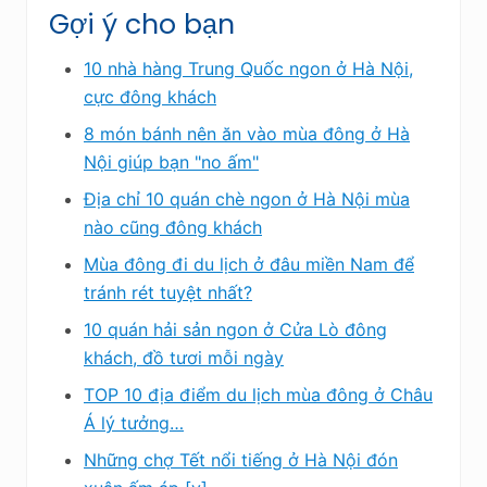
Gợi ý cho bạn
10 nhà hàng Trung Quốc ngon ở Hà Nội,
cực đông khách
8 món bánh nên ăn vào mùa đông ở Hà
Nội giúp bạn "no ấm"
Địa chỉ 10 quán chè ngon ở Hà Nội mùa
nào cũng đông khách
Mùa đông đi du lịch ở đâu miền Nam để
tránh rét tuyệt nhất?
10 quán hải sản ngon ở Cửa Lò đông
khách, đồ tươi mỗi ngày
TOP 10 địa điểm du lịch mùa đông ở Châu
Á lý tưởng…
Những chợ Tết nổi tiếng ở Hà Nội đón