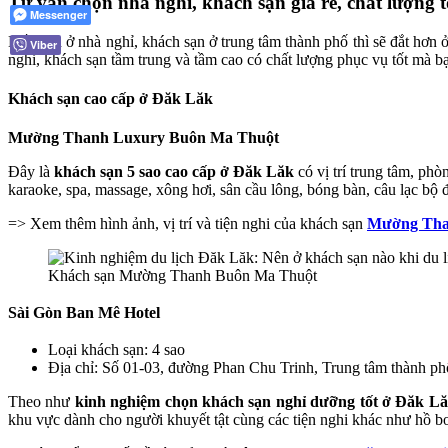
Tư vấn chọn nhà nghỉ, khách sạn giá rẻ, chất lượng 
Messenger
Nếu bạn ở nhà nghỉ, khách sạn ở trung tâm thành phố thì sẽ đắt hơn
Viber
nghỉ, khách sạn tầm trung và tầm cao có chất lượng phục vụ tốt mà b
Khách sạn cao cấp ở Đăk Lăk
Mường Thanh Luxury Buôn Ma Thuột
Đây là
khách sạn 5 sao cao cấp ở Đăk Lăk
có vị trí trung tâm, phò
karaoke, spa, massage, xông hơi, sân cầu lông, bóng bàn, câu lạc b
=> Xem thêm hình ảnh, vị trí và tiện nghi của khách sạn
Mường Tha
Khách sạn Mường Thanh Buôn Ma Thuột
Sài Gòn Ban Mê Hotel
Loại khách sạn: 4 sao
Địa chỉ: Số 01-03, đường Phan Chu Trinh, Trung tâm thành 
Theo như
kinh nghiệm chọn khách sạn nghỉ dưỡng tốt ở Đăk L
khu vực dành cho người khuyết tật cùng các tiện nghi khác như hồ b