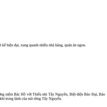
iết kế hiện đại, xung quanh nhiều nhà hàng, quán ăn ngon.
tưởng niệm Bác Hồ với Thiếu nhi Tây Nguyên, Biệt điện Bảo Đại, Bảo
khí trong lành của núi rừng Tây Nguyên.