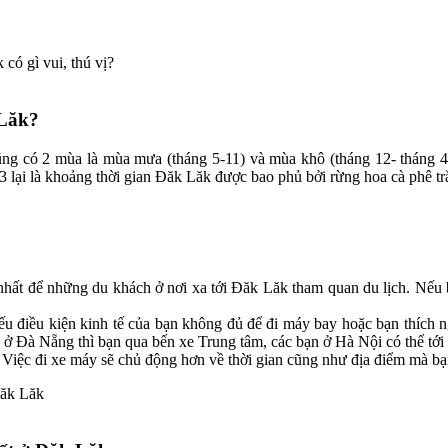
 Lăk?
ng có 2 mùa là mùa mưa (tháng 5-11) và mùa khô (tháng 12- tháng 4 
g 3 lại là khoảng thời gian Đăk Lăk được bao phủ bởi rừng hoa cà phê t
nhất để những du khách ở nơi xa tới Đăk Lăk tham quan du lịch. Nếu 
ếu điều kiện kinh tế của bạn không đủ để đi máy bay hoặc bạn thích 
ở Đà Nẵng thì bạn qua bến xe Trung tâm, các bạn ở Hà Nội có thể tới
. Việc đi xe máy sẽ chủ động hơn về thời gian cũng như địa điểm mà 