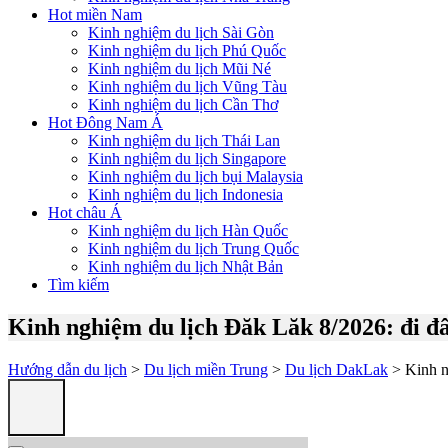
Hot miền Nam
Kinh nghiệm du lịch Sài Gòn
Kinh nghiệm du lịch Phú Quốc
Kinh nghiệm du lịch Mũi Né
Kinh nghiệm du lịch Vũng Tàu
Kinh nghiệm du lịch Cần Thơ
Hot Đông Nam Á
Kinh nghiệm du lịch Thái Lan
Kinh nghiệm du lịch Singapore
Kinh nghiệm du lịch bụi Malaysia
Kinh nghiệm du lịch Indonesia
Hot châu Á
Kinh nghiệm du lịch Hàn Quốc
Kinh nghiệm du lịch Trung Quốc
Kinh nghiệm du lịch Nhật Bản
Tìm kiếm
Kinh nghiệm du lịch Đăk Lăk 8/2026: đi đâ
Hướng dẫn du lịch
>
Du lịch miền Trung
>
Du lịch DakLak
> Kinh ng