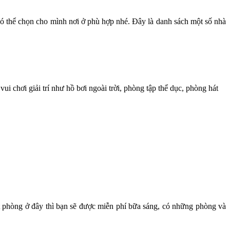
có thể chọn cho mình nơi ở phù hợp nhé. Đây là danh sách một số nhà
ui chơi giải trí như hồ bơi ngoài trời, phòng tập thể dục, phòng hát
t phòng ở đây thì bạn sẽ được miễn phí bữa sáng, có những phòng và