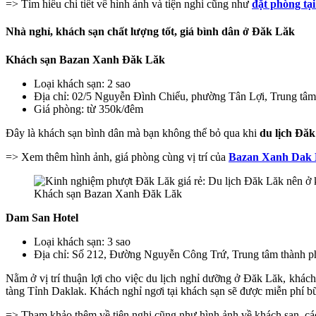
=> Tìm hiểu chi tiết về hình ảnh và tiện nghi cũng như
đặt phòng tạ
Nhà nghỉ, khách sạn chất lượng tốt, giá bình dân ở Đăk Lăk
Khách sạn Bazan Xanh Đăk Lăk
Loại khách sạn: 2 sao
Địa chỉ: 02/5 Nguyễn Đình Chiểu, phường Tân Lợi, Trung tâ
Giá phòng: từ 350k/đêm
Đây là khách sạn bình dân mà bạn không thể bỏ qua khi
du lịch Đă
=> Xem thêm hình ảnh, giá phòng cùng vị trí của
Bazan Xanh Dak
Khách sạn Bazan Xanh Đăk Lăk
Dam San Hotel
Loại khách sạn: 3 sao
Địa chỉ: Số 212, Đường Nguyễn Công Trứ, Trung tâm thành 
Nằm ở vị trí thuận lợi cho việc du lịch nghỉ dưỡng ở Đăk Lăk, khá
tàng Tỉnh Daklak. Khách nghỉ ngơi tại khách sạn sẽ được miễn phí 
=> Tham khảo thêm về tiện nghi cũng như hình ảnh về khách sạn, cá