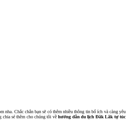
m nha. Chắc chắn bạn sẽ có thêm nhiều thông tin bổ ích và càng yêu
g chia sẻ thêm cho chúng tôi về
hướng dẫn du lịch Đăk Lăk tự túc