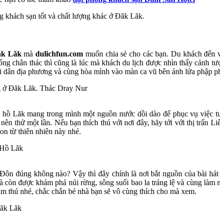
 khách sạn tốt và chất lượng khác ở Đăk Lăk.
Đăk Lăk
mà
dulichfun.com
muốn chia sẻ cho các bạn. Du khách đến v
ng chân thác thì cũng là lúc mà khách du lịch được nhìn thấy cảnh tượn
i dân địa phương và cùng hòa mình vào màn ca vũ bên ánh lửa phập ph
, hồ Lăk mang trong mình một nguồn nước dồi dào để phục vụ việc t
ên thử một lần. Nếu bạn thích thú với nơi đây, hãy tới với thị trấn 
on từ thiên nhiên này nhé.
Đôn đúng không nào? Vậy thì đây chính là nơi bắt nguồn của bài hát
à còn được khám phá núi rừng, sông suối bao la tráng lệ và cùng là
ăm thú nhé, chắc chắn bé nhà bạn sẽ vô cùng thích cho mà xem.