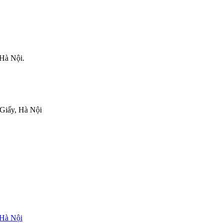
Hà Nội.
 Giấy, Hà Nội