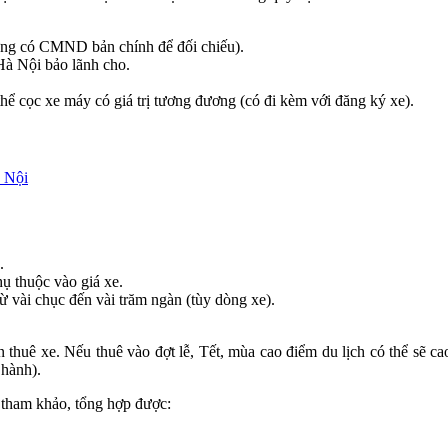
ng có CMND bản chính để đối chiếu).
Hà Nội bảo lãnh cho.
thể cọc xe máy có giá trị tương đương (có đi kèm với đăng ký xe).
.
ụ thuộc vào giá xe.
ừ vài chục đến vài trăm ngàn (tùy dòng xe).
 thuê xe. Nếu thuê vào đợt lễ, Tết, mùa cao điểm du lịch có thể sẽ ca
 hành).
h tham khảo, tổng hợp được: