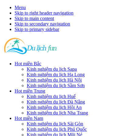
Menu
Skip to right header navigation
Skip to main content
Skip to secondary navigation
Skip to primary sidebar
Hot miền Bắc
Kinh nghiệm du lịch Sapa
Kinh nghiệm du lịch Hạ Long
Kinh nghiệm du lịch Hà Nội
Kinh nghiệm du lịch Sầm Sơn
Hot miền Trung
Kinh nghiệm du lịch Huế
Kinh nghiệm du lịch Đà Nẵng
Kinh nghiệm du lịch Hội An
Kinh nghiệm du lịch Nha Trang
Hot miền Nam
Kinh nghiệm du lịch Sài Gòn
Kinh nghiệm du lịch Phú Quốc
Kinh nghiệm du lịch Mũi Né