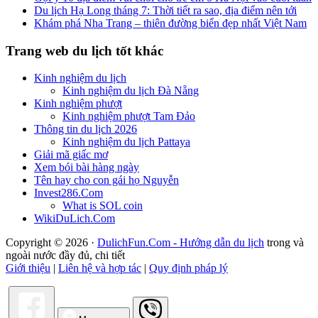
Du lịch Hạ Long tháng 7: Thời tiết ra sao, địa điểm nên tới
Khám phá Nha Trang – thiên đường biển đẹp nhất Việt Nam
Trang web du lịch tốt khác
Kinh nghiệm du lịch
Kinh nghiệm du lịch Đà Nẵng
Kinh nghiệm phượt
Kinh nghiệm phượt Tam Đảo
Thông tin du lịch 2026
Kinh nghiệm du lịch Pattaya
Giải mã giấc mơ
Xem bói bài hàng ngày
Tên hay cho con gái họ Nguyễn
Invest286.Com
What is SOL coin
WikiDuLich.Com
Copyright © 2026 ·
DulichFun.Com - Hướng dẫn du lịch
trong và
ngoài nước đầy đủ, chi tiết
Giới thiệu
|
Liên hệ và hợp tác
|
Quy định pháp lý