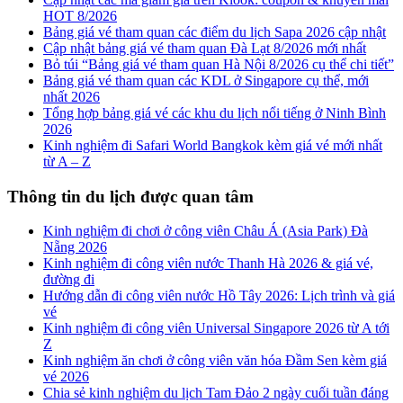
HOT 8/2026
Bảng giá vé tham quan các điểm du lịch Sapa 2026 cập nhật
Cập nhật bảng giá vé tham quan Đà Lạt 8/2026 mới nhất
Bỏ túi “Bảng giá vé tham quan Hà Nội 8/2026 cụ thể chi tiết”
Bảng giá vé tham quan các KDL ở Singapore cụ thể, mới
nhất 2026
Tổng hợp bảng giá vé các khu du lịch nổi tiếng ở Ninh Bình
2026
Kinh nghiệm đi Safari World Bangkok kèm giá vé mới nhất
từ A – Z
Thông tin du lịch được quan tâm
Kinh nghiệm đi chơi ở công viên Châu Á (Asia Park) Đà
Nẵng 2026
Kinh nghiệm đi công viên nước Thanh Hà 2026 & giá vé,
đường đi
Hướng dẫn đi công viên nước Hồ Tây 2026: Lịch trình và giá
vé
Kinh nghiệm đi công viên Universal Singapore 2026 từ A tới
Z
Kinh nghiệm ăn chơi ở công viên văn hóa Đầm Sen kèm giá
vé 2026
Chia sẻ kinh nghiệm du lịch Tam Đảo 2 ngày cuối tuần đáng