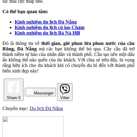
rác thải cực thấp nhé.
Có thể bạn quan tâm:
Kinh nghiệm du lịch Đà Nẵng
Kinh nghiệm du lịch cù lao Chàm
Kinh nghiệm du lịch Bà Nà Hill
Đó là thông tin về
thời gian, giờ phun lửa phun nước của cầu
Rồng, Đà Nẵng
mà các bạn không thể bỏ qua. Cây cầu đã trở
thành niềm tự hào của nhân dân và thành phố. Cầu tạo nên một dấu
ấn không thể nào quên của du khách. Với chia sẻ trên đây, hi vọng
rằng hữu ích cho du khách khi có chuyến du hí đến với thành phố
biển xinh đẹp này!
Messenger
Share
0
Viber
Chuyên mục:
Du lịch Đà Nẵng