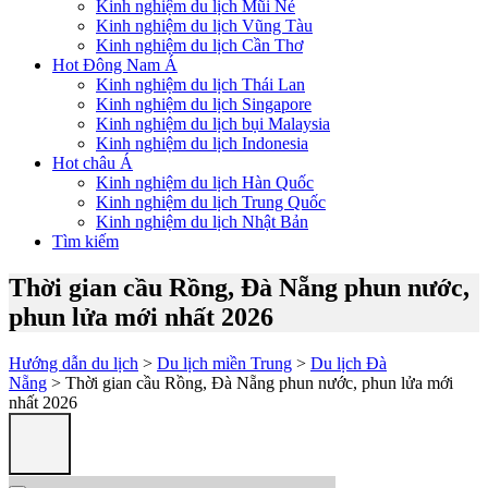
Kinh nghiệm du lịch Mũi Né
Kinh nghiệm du lịch Vũng Tàu
Kinh nghiệm du lịch Cần Thơ
Hot Đông Nam Á
Kinh nghiệm du lịch Thái Lan
Kinh nghiệm du lịch Singapore
Kinh nghiệm du lịch bụi Malaysia
Kinh nghiệm du lịch Indonesia
Hot châu Á
Kinh nghiệm du lịch Hàn Quốc
Kinh nghiệm du lịch Trung Quốc
Kinh nghiệm du lịch Nhật Bản
Tìm kiếm
Thời gian cầu Rồng, Đà Nẵng phun nước,
phun lửa mới nhất 2026
Hướng dẫn du lịch
>
Du lịch miền Trung
>
Du lịch Đà
Nẵng
> Thời gian cầu Rồng, Đà Nẵng phun nước, phun lửa mới
nhất 2026