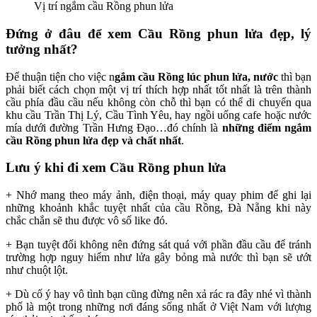
Vị trí ngắm cầu Rồng phun lửa
Đứng ở đâu để xem Cầu Rồng phun lửa đẹp, lý
tưởng nhất?
Để thuận tiện cho việc n
gắm cầu Rồng lúc phun lửa, nước
thì bạn
phải biết cách chọn một vị trí thích hợp nhất tốt nhất là trên thành
cầu phía đầu cầu nếu không còn chỗ thì bạn có thể di chuyển qua
khu cầu Trần Thị Lý, Cầu Tình Yêu, hay ngồi uống cafe hoặc nước
mía dưới đường Trần Hưng Đạo…đó chính là
những điểm ngắm
cầu Rồng phun lửa đẹp và chất nhất
.
Lưu ý khi đi xem Cầu Rồng phun lửa
+ Nhớ mang theo máy ảnh, điện thoại, máy quay phim để ghi lại
những khoảnh khắc tuyệt nhất của cầu Rồng, Đà Nẵng khi này
chắc chắn sẽ thu được vô số like đó.
+ Bạn tuyệt đối không nên đứng sát quá với phần đầu cầu để tránh
trường hợp nguy hiểm như lửa gây bỏng mà nước thì bạn sẽ ướt
như chuột lột.
+ Dù cố ý hay vô tình bạn cũng đừng nên xả rác ra đây nhé vì thành
phố là một trong những nơi đáng sống nhất ở Việt Nam với lượng