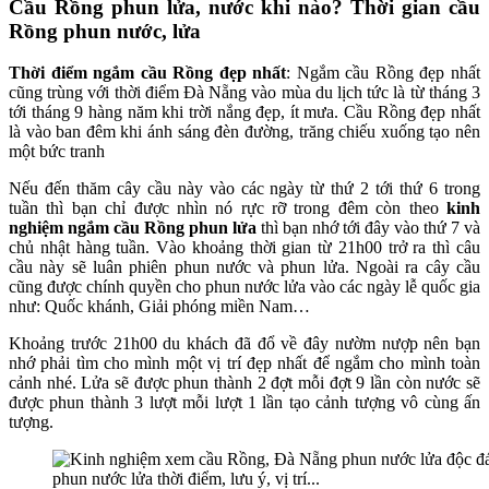
Cầu Rồng phun lửa, nước khi nào? Thời gian cầu
Rồng phun nước, lửa
Thời điểm ngắm cầu Rồng đẹp nhất
: Ngắm cầu Rồng đẹp nhất
cũng trùng với thời điểm Đà Nẵng vào mùa du lịch tức là từ tháng 3
tới tháng 9 hàng năm khi trời nắng đẹp, ít mưa. Cầu Rồng đẹp nhất
là vào ban đêm khi ánh sáng đèn đường, trăng chiếu xuống tạo nên
một bức tranh
Nếu đến thăm cây cầu này vào các ngày từ thứ 2 tới thứ 6 trong
tuần thì bạn chỉ được nhìn nó rực rỡ trong đêm còn theo
kinh
nghiệm ngắm cầu Rồng phun lửa
thì bạn nhớ tới đây vào thứ 7 và
chủ nhật hàng tuần. Vào khoảng thời gian từ 21h00 trở ra thì câu
cầu này sẽ luân phiên phun nước và phun lửa. Ngoài ra cây cầu
cũng được chính quyền cho phun nước lửa vào các ngày lễ quốc gia
như: Quốc khánh, Giải phóng miền Nam…
Khoảng trước 21h00 du khách đã đổ về đây nườm nượp nên bạn
nhớ phải tìm cho mình một vị trí đẹp nhất để ngắm cho mình toàn
cảnh nhé. Lửa sẽ được phun thành 2 đợt mỗi đợt 9 lần còn nước sẽ
được phun thành 3 lượt mỗi lượt 1 lần tạo cảnh tượng vô cùng ấn
tượng.