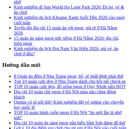
nhớ
Kinh nghiệm đi Sun World Hạ Long Park 2026: Đi lại, vé &
ăn chơi
Kinh nghiệm du lịch Khoang Xanh Suối Tiên 2026 vào ngày
cuối tuần
Tuyển tập địa chỉ 15 quán ăn vặt ngon, giá rẻ ở Đà Nẵng
2026
15 quán ăn sáng ngon nức tiếng ở Đà Nẵng 2026: địa chỉ,
món ngon
Kinh nghiệm du lịch Đại Nam Văn Hiến 2026: giá vé, ăn
chơi ở đâu?
Hướng dẫn mới
8 Quán ăn đêm ở Nha Trang ngon, bổ, rẻ nhất định phải thử
Top 10 quán cafe đẹp ở Nha Trang dành cho hội mê check-in
TOP 10 quán cafe đẹp, đồ uống ngon ở Quy Nhơn siêu HOT
Địa chỉ 10 quán chè ngon ở Hà Nội mùa nào cũng đông
khách
Qantas có gì nổi bật? Kinh nghiệm đặt vé online cho chuyến
bay quốc tế
TOP 10 quán bánh cuốn ngon ở Hà Nội “ăn một lần là nhớ
mãi”
Địa chỉ 10 quán ăn sáng ngon gần biển Sầm Sơn đáng để thử
Gợi ý 10 địa điểm vui chơi cho trẻ em ở Hà Nội vào cuối tuần