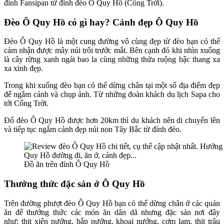
đỉnh Fansipan từ đỉnh đèo Ô Quy Hồ (Cổng Trời).
Đèo Ô Quy Hồ có gì hay? Cảnh đẹp Ô Quy Hồ
Đèo Ô Quy Hồ là một cung đường vô cùng đẹp từ đèo bạn có thể
cảm nhận được mây núi trôi trước mắt. Bên cạnh đó khi nhìn xuống
là cây rừng xanh ngát bao la cùng những thửa ruộng bậc thang xa
xa xinh đẹp.
Trong khi xuống đèo bạn có thể dừng chân tại một số địa điểm đẹp
để ngắm cảnh và chụp ảnh. Từ những đoàn khách du lịch Sapa cho
tới Cổng Trời.
Đổ đèo Ô Quy Hồ được hơn 20km thì du khách nên di chuyển lên
và tiếp tục ngắm cảnh đẹp núi non Tây Bắc từ đỉnh đèo.
Đồ ăn trên đỉnh Ô Quy Hồ
Thưởng thức đặc sản ở Ô Quy Hồ
Trên đường phượt đèo Ô Quy Hồ bạn có thể dừng chân ở các quán
ăn để thưởng thức các món ăn dân dã nhưng đặc sản nơi đây
như: thịt xiên nướng, bắp nướng, khoai nướng, cơm lam, thịt trâu