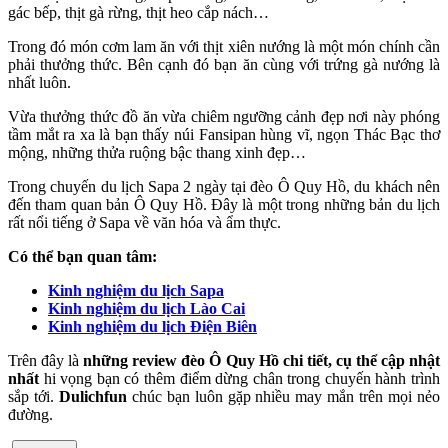
gác bếp, thịt gà rừng, thịt heo cắp nách…
Trong đó món cơm lam ăn với thịt xiên nướng là một món chính cần
phải thưởng thức. Bên cạnh đó bạn ăn cùng với trứng gà nướng là
nhất luôn.
Vừa thưởng thức đồ ăn vừa chiêm ngưỡng cảnh đẹp nơi này phóng
tầm mắt ra xa là bạn thấy núi Fansipan hùng vĩ, ngọn Thác Bạc thơ
mộng, những thửa ruộng bậc thang xinh đẹp…
Trong chuyến du lịch Sapa 2 ngày tại đèo Ô Quy Hồ, du khách nên
đến tham quan bản Ô Quy Hồ. Đây là một trong những bản du lịch
rất nổi tiếng ở Sapa về văn hóa và ẩm thực.
Có thể bạn quan tâm:
Kinh nghiệm du lịch Sapa
Kinh nghiệm du lịch Lào Cai
Kinh nghiệm du lịch Điện Biên
Trên đây là
những review đèo Ô Quy Hồ chi tiết, cụ thể cập nhật
nhất
hi vọng bạn có thêm điểm dừng chân trong chuyến hành trình
sắp tới.
Dulichfun
chúc bạn luôn gặp nhiều may mắn trên mọi nẻo
đường.