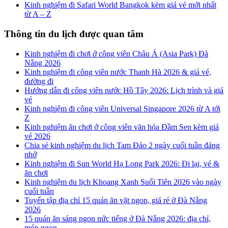
Kinh nghiệm đi Safari World Bangkok kèm giá vé mới nhất
từ A – Z
Thông tin du lịch được quan tâm
Kinh nghiệm đi chơi ở công viên Châu Á (Asia Park) Đà
Nẵng 2026
Kinh nghiệm đi công viên nước Thanh Hà 2026 & giá vé,
đường đi
Hướng dẫn đi công viên nước Hồ Tây 2026: Lịch trình và giá
vé
Kinh nghiệm đi công viên Universal Singapore 2026 từ A tới
Z
Kinh nghiệm ăn chơi ở công viên văn hóa Đầm Sen kèm giá
vé 2026
Chia sẻ kinh nghiệm du lịch Tam Đảo 2 ngày cuối tuần đáng
nhớ
Kinh nghiệm đi Sun World Hạ Long Park 2026: Đi lại, vé &
ăn chơi
Kinh nghiệm du lịch Khoang Xanh Suối Tiên 2026 vào ngày
cuối tuần
Tuyển tập địa chỉ 15 quán ăn vặt ngon, giá rẻ ở Đà Nẵng
2026
15 quán ăn sáng ngon nức tiếng ở Đà Nẵng 2026: địa chỉ,
món ngon