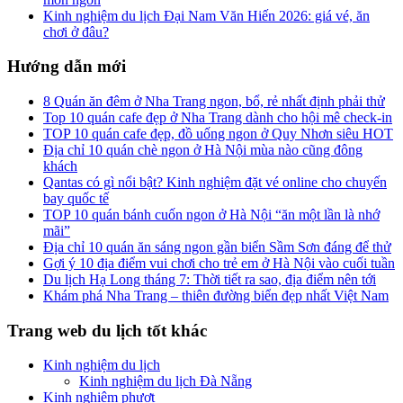
Kinh nghiệm du lịch Đại Nam Văn Hiến 2026: giá vé, ăn
chơi ở đâu?
Hướng dẫn mới
8 Quán ăn đêm ở Nha Trang ngon, bổ, rẻ nhất định phải thử
Top 10 quán cafe đẹp ở Nha Trang dành cho hội mê check-in
TOP 10 quán cafe đẹp, đồ uống ngon ở Quy Nhơn siêu HOT
Địa chỉ 10 quán chè ngon ở Hà Nội mùa nào cũng đông
khách
Qantas có gì nổi bật? Kinh nghiệm đặt vé online cho chuyến
bay quốc tế
TOP 10 quán bánh cuốn ngon ở Hà Nội “ăn một lần là nhớ
mãi”
Địa chỉ 10 quán ăn sáng ngon gần biển Sầm Sơn đáng để thử
Gợi ý 10 địa điểm vui chơi cho trẻ em ở Hà Nội vào cuối tuần
Du lịch Hạ Long tháng 7: Thời tiết ra sao, địa điểm nên tới
Khám phá Nha Trang – thiên đường biển đẹp nhất Việt Nam
Trang web du lịch tốt khác
Kinh nghiệm du lịch
Kinh nghiệm du lịch Đà Nẵng
Kinh nghiệm phượt