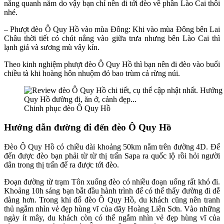
nắng quanh năm do vậy bạn chỉ nên đi tới đèo về phần Lào Cai thôi
nhé.
– Phượt đèo Ô Quy Hồ vào mùa Đông: Khi vào mùa Đông bên Lai
Châu thời tiết có chút nắng vào giữa trưa nhưng bên Lào Cai thì
lạnh giá và sương mù vây kín.
Theo kinh nghiệm phượt đèo Ô Quy Hồ thì bạn nên đi đèo vào buổi
chiều tà khi hoàng hôn nhuộm đỏ bao trùm cả rừng núi.
Chinh phục đèo Ô Quy Hồ
Hướng dẫn đường đi đến đèo Ô Quy Hồ
Đèo Ô Quy Hồ có chiều dài khoảng 50km nằm trên đường 4D. Để
đến được đèo bạn phải từ từ thị trấn Sapa ra quốc lộ rồi hỏi người
dân trong thị trấn để ra được tới đèo.
Đoạn đường từ trạm Tôn xuống đèo có nhiều đoạn uống rất khó đi.
Khoảng 10h sáng bạn bắt đầu hành trình để có thể thấy đường đi dễ
dàng hơn. Trong khi đổ đèo Ô Quy Hồ, du khách cũng nên tranh
thủ ngắm nhìn vẻ đẹp hùng vĩ của dãy Hoàng Liên Sơn. Vào những
ngày ít mây, du khách còn có thể ngắm nhìn vẻ đẹp hùng vĩ của