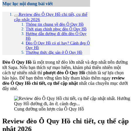
Mục lục nội dung bài viết
Review đèo Ô Quy Hồ chi tiết, cụ thể
cập nhật 2026
Thông tin chung về đèo Ô Quy Hồ
Thời gian chinh phục đèo Ô Quy Hồ
Hướng dẫn đường đi đến đèo Ô Quy
Hồ
Đèo Ô Quy Hồ có gì hay? Cảnh đẹp Ô
Quy Hồ
Thưởng thức đặc sản ở Ô Quy Hồ
Đèo Ô Quy Hồ
là một trong tứ đèo lớn nhất và đẹp nhất trên đường
tới Sapa. Nếu bạn thích sự mạo hiểm, khám phá thiên nhiên một
cách tự nhiên nhất thì
phượt đèo Ô Quy Hồ
chính là sự lựa chọn
hảo hảo. Để bạn thêm vững tâm hãy tham khảo thêm ngay
review
đèo Ô Quy Hồ chi tiết, cụ thể cập nhật
nhất của chuyên mục dưới
đây nhé.
Cung đường uốn lượn của Ô Quy Hồ
Review đèo Ô Quy Hồ chi tiết, cụ thể cập
nhật 2026