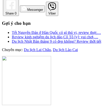
Messenger
Share
0
Viber
Gợi ý cho bạn
Tết Nguyên Đán ở Hàn Quốc có gì thú vị, review thực…
Review kinh nghiệm du lịch đảo Cô Tô [y]: vui chơi,…
Du lịch Nhật Bản tháng 9 có đẹp không? Review thời tiết
Chuyên mục:
Du lịch Lai Châu
,
Du lịch Lào Cai