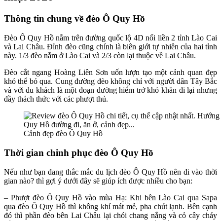
Thông tin chung về đèo Ô Quy Hồ
Đèo Ô Quy Hồ nằm trên đường quốc lộ 4D nối liền 2 tỉnh Lào Cai
và Lai Châu. Đỉnh đèo cũng chính là biên giới tự nhiên của hai tỉnh
này. 1/3 đèo nằm ở Lào Cai và 2/3 còn lại thuộc về Lai Châu.
Đèo cắt ngang Hoàng Liên Sơn uốn lượn tạo một cảnh quan đẹp
khó thể bỏ qua. Cung đường đèo không chỉ với người dân Tây Bắc
và với du khách là một đoạn đường hiểm trở khó khăn đi lại nhưng
đầy thách thức với các phượt thủ.
Cảnh đẹp đèo Ô Quy Hồ
Thời gian chinh phục đèo Ô Quy Hồ
Nếu như bạn đang thắc mắc du lịch đèo Ô Quy Hồ nên đi vào thời
gian nào? thì gợi ý dưới đây sẽ giúp ích được nhiều cho bạn:
– Phượt đèo Ô Quy Hồ vào mùa Hạ: Khi bên Lào Cai qua Sapa
qua đèo Ô Quy Hồ thì không khí mát mẻ, pha chút lạnh. Bên cạnh
đó thì phần đèo bên Lai Châu lại chói chang nắng và cỏ cây cháy