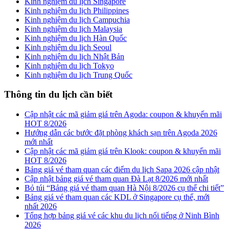
Kinh nghiệm du lịch Singapore
Kinh nghiệm du lịch Philippines
Kinh nghiệm du lịch Campuchia
Kinh nghiệm du lịch Malaysia
Kinh nghiệm du lịch Hàn Quốc
Kinh nghiệm du lịch Seoul
Kinh nghiệm du lịch Nhật Bản
Kinh nghiệm du lịch Tokyo
Kinh nghiệm du lịch Trung Quốc
Thông tin du lịch cần biết
Cập nhật các mã giảm giá trên Agoda: coupon & khuyến mãi
HOT 8/2026
Hướng dẫn các bước đặt phòng khách sạn trên Agoda 2026
mới nhất
Cập nhật các mã giảm giá trên Klook: coupon & khuyến mãi
HOT 8/2026
Bảng giá vé tham quan các điểm du lịch Sapa 2026 cập nhật
Cập nhật bảng giá vé tham quan Đà Lạt 8/2026 mới nhất
Bỏ túi “Bảng giá vé tham quan Hà Nội 8/2026 cụ thể chi tiết”
Bảng giá vé tham quan các KDL ở Singapore cụ thể, mới
nhất 2026
Tổng hợp bảng giá vé các khu du lịch nổi tiếng ở Ninh Bình
2026