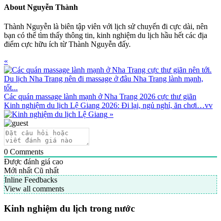
About
Nguyễn Thành
Thành Nguyễn là biên tập viên với lịch sử chuyến đi cực dài, nên
bạn có thể tìm thấy thông tin, kinh nghiệm du lịch hầu hết các địa
điểm cực hữu ích từ Thành Nguyễn đấy.
Previous
«
Post:
Các quán massage lành mạnh ở Nha Trang 2026 cực thư giãn
Next
Kinh nghiệm du lịch Lệ Giang 2026: Đi lại, ngủ nghỉ, ăn chơi…vv
Post:
»
0
Comments
Được đánh giá cao
Mới nhất
Cũ nhất
Inline Feedbacks
View all comments
Primary
Kinh nghiệm du lịch trong nước