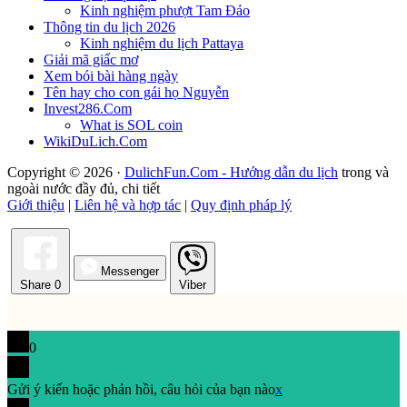
Kinh nghiệm phượt Tam Đảo
Thông tin du lịch 2026
Kinh nghiệm du lịch Pattaya
Giải mã giấc mơ
Xem bói bài hàng ngày
Tên hay cho con gái họ Nguyễn
Invest286.Com
What is SOL coin
WikiDuLich.Com
Copyright © 2026 ·
DulichFun.Com - Hướng dẫn du lịch
trong và
ngoài nước đầy đủ, chi tiết
Giới thiệu
|
Liên hệ và hợp tác
|
Quy định pháp lý
Messenger
Share
0
Viber
0
Gửi ý kiến hoặc phản hồi, câu hỏi của bạn nào
x