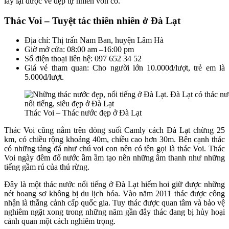
lấy lại được vẻ đẹp tự nhiên vốn có.
Thác Voi – Tuyệt tác thiên nhiên ở Đà Lạt
Địa chỉ: Thị trấn Nam Ban, huyện Lâm Hà
Giờ mở cửa: 08:00 am –16:00 pm
Số điện thoại liên hệ: 097 652 34 52
Giá vé tham quan: Cho người lớn 10.000đ/lượt, trẻ em là
5.000đ/lượt.
Thác Voi – Thác nước đẹp ở Đà Lạt
Thác Voi cũng nằm trên dòng suối Camly cách Đà Lạt chừng 25
km, có chiều rộng khoảng 40m, chiều cao hơn 30m. Bên cạnh thác
có những tảng đá như chú voi con nên có tên gọi là thác Voi. Thác
Voi ngày đêm đổ nước ầm ầm tạo nên những âm thanh như những
tiếng gầm rú của thú rừng.
Đây là một thác nước nổi tiếng ở Đà Lạt hiếm hoi giữ được những
nét hoang sơ không bị du lịch hóa. Vào năm 2011 thác được công
nhận là thắng cảnh cấp quốc gia. Tuy thác được quan tâm và bảo vệ
nghiêm ngặt xong trong những năm gần đây thác đang bị hủy hoại
cảnh quan một cách nghiêm trọng.