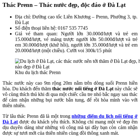
Thác Prenn – Thác nước đẹp, độc đáo ở Đà Lạt
Địa chỉ: Đường cao tốc Liên Khương – Prenn, Phường 3, tp.
Đà Lạt
Số điện thoại liên hệ: 0167 535 7745
Giá vé tham quan: Người lớn 30.000đ/lượt và trẻ em
15.000đ/lượt, vé máng trượt: người lớn 50.000đ/lượt và trẻ
em 30.000đ/lượt (khứ hồi), người lớn 35.000đ/lượt và trẻ em
20.000đ/lượt (một chiều). Cưỡi voi 300k/15 phút
Khu du lịch thác Prenn
Thác nước này cao 9m rộng 20m nằm trên dòng suối Prenn hiền
hòa. Du khách đến thăm
thác nước nổi tiếng ở Đà Lạt
này chắc sẽ
vô cùng thích thú khi đi qua một chiếc cầu tre nhỏ bắc ngay sau thác
để cảm nhận những bụi nước bắn tung, để rồi hòa mình vào với
thiên nhiên.
Từ lâu thác Prenn đã là một trong
những điểm du lịch nổi tiếng ở
Đà Lạt
được du khách yêu thích. Không chỉ mang một vẻ đẹp êm
dịu duyên dáng như những vũ công mà tại đây bạn còn cảm nhận
được sự tươi mới của thiên nhiên cùng đồi thông xanh mát.