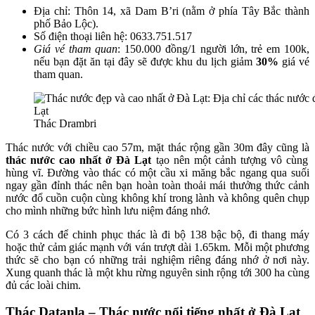
Địa chỉ: Thôn 14, xã Dam B’ri (nằm ở phía Tây Bắc thành
phố Bảo Lộc).
Số điện thoại liên hệ: 0633.751.517
Giá vé tham quan
: 150.000 đồng/1 người lớn, trẻ em 100k,
nếu bạn đặt ăn tại đây sẽ được khu du lịch giảm
30%
giá vé
tham quan.
Thác Drambri
Thác nước với chiều cao 57m, mặt thác rộng gần 30m đây cũng là
thác nước cao nhất ở Đà Lạt
tạo nên một cảnh tượng vô cùng
hùng vĩ. Đường vào thác có một cầu xi măng bắc ngang qua suối
ngay gần đỉnh thác nên bạn hoàn toàn thoải mái thưởng thức cảnh
nước đổ cuồn cuộn cùng không khí trong lành và không quên chụp
cho mình những bức hình lưu niệm đáng nhớ.
Có 3 cách để chinh phục thác là đi bộ 138 bậc bộ, đi thang máy
hoặc thử cảm giác mạnh với ván trượt dài 1.65km. Mỗi một phương
thức sẽ cho bạn có những trải nghiệm riêng đáng nhớ ở nơi này.
Xung quanh thác là một khu rừng nguyên sinh rộng tới 300 ha cùng
đủ các loài chim.
Thác Datanla – Thác nước nổi tiếng nhất ở Đà Lạt