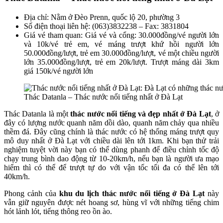
Địa chỉ: Nằm ở Đèo Prenn, quốc lộ 20, phường 3
Số điện thoại liên hệ: (063)3832238 – Fax: 3831804
Giá vé tham quan: Giá vé và cổng: 30.000đồng/vé người lớn
và 10k/vé trẻ em, vé máng trượt khứ hồi người lớn
50.000đồng/lượt, trẻ em 30.000đồng/lượt, vé một chiều người
lớn 35.000đồng/lượt, trẻ em 20k/lượt. Trượt máng dài 3km
giá 150k/vé người lớn
Thác Datanla – Thác nước nổi tiếng nhất ở Đà Lạt
Thác Datanla là một
thác nước nổi tiếng và đẹp nhất ở Đà Lạt
, ở
đây có lượng nước quanh năm dồi dào, quanh năm chảy qua nhiều
thềm đá. Đây cũng chính là thác nước có hệ thống máng trượt quy
mô duy nhất ở Đà Lạt với chiều dài lên tới 1km. Khi bạn thử trải
nghiệm tuyệt vời này bạn có thể dùng phanh để điều chỉnh tốc độ
chạy trung bình dao động từ 10-20km/h, nếu bạn là người ưa mạo
hiểm thì có thể để trượt tự do với vận tốc tối đa có thể lên tới
40km/h.
Phong cảnh của
khu du lịch thác nước nổi tiếng ở Đà Lạt
này
vẫn giữ nguyên được nét hoang sơ, hùng vĩ với những tiếng chim
hót lảnh lót, tiếng thông reo ồn ào.