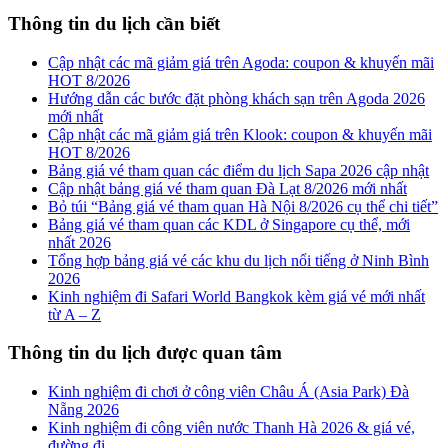
Thông tin du lịch cần biết
Cập nhật các mã giảm giá trên Agoda: coupon & khuyến mãi
HOT 8/2026
Hướng dẫn các bước đặt phòng khách sạn trên Agoda 2026
mới nhất
Cập nhật các mã giảm giá trên Klook: coupon & khuyến mãi
HOT 8/2026
Bảng giá vé tham quan các điểm du lịch Sapa 2026 cập nhật
Cập nhật bảng giá vé tham quan Đà Lạt 8/2026 mới nhất
Bỏ túi “Bảng giá vé tham quan Hà Nội 8/2026 cụ thể chi tiết”
Bảng giá vé tham quan các KDL ở Singapore cụ thể, mới
nhất 2026
Tổng hợp bảng giá vé các khu du lịch nổi tiếng ở Ninh Bình
2026
Kinh nghiệm đi Safari World Bangkok kèm giá vé mới nhất
từ A – Z
Thông tin du lịch được quan tâm
Kinh nghiệm đi chơi ở công viên Châu Á (Asia Park) Đà
Nẵng 2026
Kinh nghiệm đi công viên nước Thanh Hà 2026 & giá vé,
đường đi