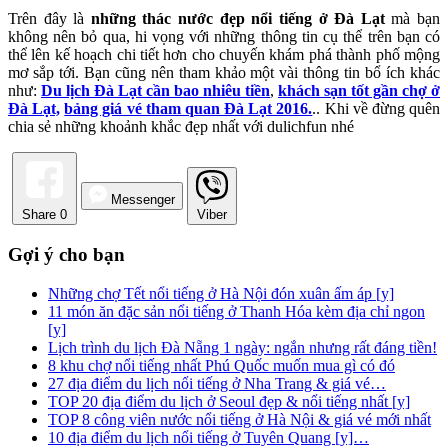
Trên đây là
những thác nước đẹp nổi tiếng ở Đà Lạt
mà bạn
không nên bỏ qua, hi vọng với những thông tin cụ thể trên bạn có
thể lên kế hoạch chi tiết hơn cho chuyến khám phá thành phố mộng
mơ sắp tới. Bạn cũng nên tham khảo một vài thông tin bổ ích khác
như:
Du lịch Đà Lạt cần bao nhiêu tiền
,
khách sạn tốt gần chợ ở
Đà Lạt,
bảng giá vé tham quan Đà Lạt 2016.
.. Khi về đừng quên
chia sẻ những khoảnh khắc đẹp nhất với dulichfun nhé
Messenger
Share
0
Viber
Gợi ý cho bạn
Những chợ Tết nổi tiếng ở Hà Nội đón xuân ấm áp [y]
11 món ăn đặc sản nổi tiếng ở Thanh Hóa kèm địa chỉ ngon
[y]
Lịch trình du lịch Đà Nẵng 1 ngày: ngắn nhưng rất đáng tiền!
8 khu chợ nổi tiếng nhất Phú Quốc muốn mua gì có đó
27 địa điểm du lịch nổi tiếng ở Nha Trang & giá vé…
TOP 20 địa điểm du lịch ở Seoul đẹp & nổi tiếng nhất [y]
TOP 8 công viên nước nổi tiếng ở Hà Nội & giá vé mới nhất
10 địa điểm du lịch nổi tiếng ở Tuyên Quang [y]…