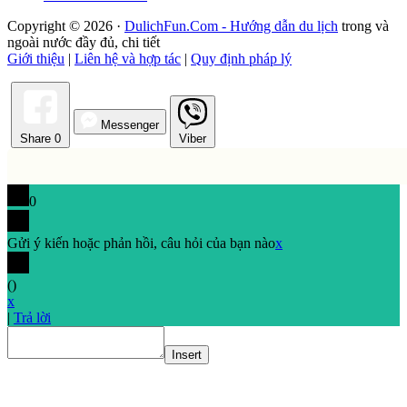
Copyright © 2026 ·
DulichFun.Com - Hướng dẫn du lịch
trong và
ngoài nước đầy đủ, chi tiết
Giới thiệu
|
Liên hệ và hợp tác
|
Quy định pháp lý
Messenger
Share
0
Viber
0
Gửi ý kiến hoặc phản hồi, câu hỏi của bạn nào
x
(
)
x
|
Trả lời
Insert