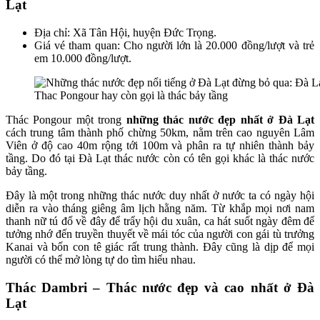
Lạt
Địa chỉ: Xã Tân Hội, huyện Đức Trọng.
Giá vé tham quan: Cho người lớn là 20.000 đồng/lượt và trẻ
em 10.000 đồng/lượt.
Thac Pongour hay còn gọi là thác bảy tầng
Thác Pongour một trong
những thác nước đẹp nhất ở Đà Lạt
cách trung tâm thành phố chừng 50km, nằm trên cao nguyên Lâm
Viên ở độ cao 40m rộng tới 100m và phân ra tự nhiên thành bảy
tầng. Do đó tại Đà Lạt thác nước còn có tên gọi khác là thác nước
bảy tầng.
Đây là một trong những thác nước duy nhất ở nước ta có ngày hội
diễn ra vào tháng giêng âm lịch hằng năm. Từ khắp mọi nơi nam
thanh nữ tú đổ về đây để trẩy hội du xuân, ca hát suốt ngày đêm để
tưởng nhớ đến truyền thuyết về mái tóc của người con gái tù trưởng
Kanai và bốn con tê giác rất trung thành. Đây cũng là dịp để mọi
người có thể mở lòng tự do tìm hiểu nhau.
Thác Dambri – Thác nước đẹp và cao nhất ở Đà
Lạt