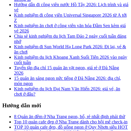
Hướng dẫn đi công viên nước Hồ Tây 2026: Lịch trình và giá
vé
Kinh nghiệm đi công viên Universal Singapore 2026 từ A tới
Z
Kinh nghiệm ăn chơi ở công viên văn hóa Đầm Sen kèm giá
vé 2026
Chia sẻ kinh nghiệm du lịch Tam Đảo 2 ngày cuối tuần đáng
nhớ
Kinh nghiệm đi Sun World Hạ Long Park 2026: Đi lại, vé &
ăn chơi
Kinh nghiệm du lịch Khoang Xanh Suối Tiên 2026 vào ngày
cuối tuần
Tuyển tập địa chỉ 15 quán ăn vặt ngon, giá rẻ ở Đà Nẵng
2026
15 quán ăn sáng ngon nức tiếng ở Đà Nẵng 2026: địa chỉ,
món ngon
Kinh nghiệm du lịch Đại Nam Văn Hiến 2026: giá vé, ăn
chơi ở đâu?
Hướng dẫn mới
8 Quán ăn đêm ở Nha Trang ngon, bổ, rẻ nhất định phải thử
Top 10 quán cafe đẹp ở Nha Trang dành cho hội mê check-in
TOP 10 quán cafe đẹp, đồ uống ngon ở Quy Nhơn siêu HOT