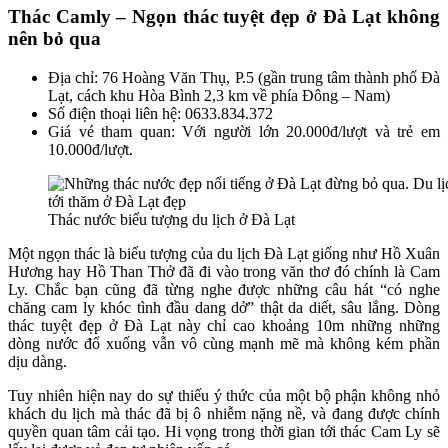
Thác Camly – Ngọn thác tuyệt đẹp ở Đà Lạt không
nên bỏ qua
Địa chỉ: 76 Hoàng Văn Thụ, P.5 (gần trung tâm thành phố Đà
Lạt, cách khu Hòa Bình 2,3 km về phía Đông – Nam)
Số điện thoại liên hệ: 0633.834.372
Giá vé tham quan: Với người lớn 20.000đ/lượt và trẻ em
10.000đ/lượt.
Thác nước biểu tượng du lịch ở Đà Lạt
Một ngọn thác là biểu tượng của du lịch Đà Lạt giống như Hồ Xuân
Hương hay Hồ Than Thở đã đi vào trong văn thơ đó chính là Cam
Ly. Chắc bạn cũng đã từng nghe được những câu hát “có nghe
chăng cam ly khóc tình đầu dang dở” thật da diết, sâu lắng. Dòng
thác tuyệt đẹp ở Đà Lạt này chỉ cao khoảng 10m những những
dòng nước đổ xuống vẫn vô cùng mạnh mẽ mà không kém phần
dịu dàng.
Tuy nhiên hiện nay do sự thiếu ý thức của một bộ phận không nhỏ
khách du lịch mà thác đã bị ô nhiễm nặng nề, và đang được chính
quyền quan tâm cải tạo. Hi vọng trong thời gian tới thác Cam Ly sẽ