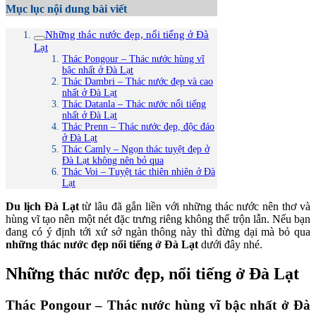
Mục lục nội dung bài viết
Những thác nước đẹp, nổi tiếng ở Đà
Lạt
Thác Pongour – Thác nước hùng vĩ
bậc nhất ở Đà Lạt
Thác Dambri – Thác nước đẹp và cao
nhất ở Đà Lạt
Thác Datanla – Thác nước nổi tiếng
nhất ở Đà Lạt
Thác Prenn – Thác nước đẹp, độc đáo
ở Đà Lạt
Thác Camly – Ngọn thác tuyệt đẹp ở
Đà Lạt không nên bỏ qua
Thác Voi – Tuyệt tác thiên nhiên ở Đà
Lạt
Du lịch Đà Lạt
từ lâu đã gắn liền với những thác nước nên thơ và
hùng vĩ tạo nên một nét đặc trưng riêng không thể trộn lẫn. Nếu bạn
đang có ý định tới xứ sở ngàn thông này thì đừng dại mà bỏ qua
những thác nước đẹp nổi tiếng ở Đà Lạt
dưới đây nhé.
Những thác nước đẹp, nổi tiếng ở Đà Lạt
Thác Pongour – Thác nước hùng vĩ bậc nhất ở Đà