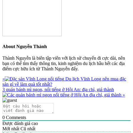
About
Nguyễn Thành
Thành Nguyễn là biên tập viên với lịch sử chuyến đi cực dài, nên
bạn có thể tìm thấy thông tin, kinh nghiệm du lịch hầu hết các địa
điểm cực hữu ích từ Thành Nguyễn đấy.
Previous
«
Du lịch Vĩnh Long nên mua đặc
Post:
sản gì về làm quà tốt nhất?
Next
3 quán bánh mì ngon, nổi tiếng ở Hội An: địa chỉ, giá thành
Post:
»
0
Comments
Được đánh giá cao
Mới nhất
Cũ nhất