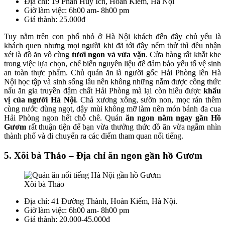
Địa chỉ: 19 Phan Huy Ích, Hoàn Kiếm, Hà Nội
Giờ làm việc: 6h00 am- 8h00 pm
Giá thành: 25.000đ
Tuy nằm trên con phố nhỏ ở Hà Nội khách đến đây chủ yếu là
khách quen nhưng mọi người khi đã tới đây nếm thử thì đều nhận
xét là đồ ăn vô cùng
tươi ngon và vừa vặn
. Cửa hàng rất khắt khe
trong việc lựa chọn, chế biến nguyên liệu để đảm bảo yếu tố vệ sinh
an toàn thực phẩm. Chủ quán ăn là người gốc Hải Phòng lên Hà
Nội học tập và sinh sống lâu nên không những nắm được công thức
nấu ăn gia truyền đậm chất Hải Phòng mà lại còn hiểu được
khẩu
vị của người Hà Nội
. Chả xương xông, sườn non, mọc rán thêm
cùng nước dùng ngọt, dậy mùi không mỡ làm nên món bánh đa cua
Hải Phòng ngon hết chỗ chê. Quán
ăn ngon nằm ngay gần Hồ
Gươm
rất thuận tiện để bạn vừa thưởng thức đồ ăn vừa ngắm nhìn
thành phố và di chuyển ra các điểm tham quan nổi tiếng.
5. Xôi bà Thảo – Địa chỉ ăn ngon gần hồ Gươm
Xôi bà Thảo
Địa chỉ: 41 Đường Thành, Hoàn Kiếm, Hà Nội.
Giờ làm việc: 6h00 am- 8h00 pm
Giá thành: 20.000-45.000đ