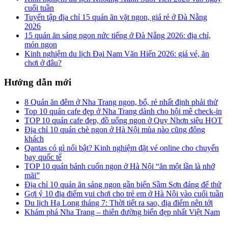
cuối tuần
Tuyển tập địa chỉ 15 quán ăn vặt ngon, giá rẻ ở Đà Nẵng
2026
15 quán ăn sáng ngon nức tiếng ở Đà Nẵng 2026: địa chỉ,
món ngon
Kinh nghiệm du lịch Đại Nam Văn Hiến 2026: giá vé, ăn
chơi ở đâu?
Hướng dẫn mới
8 Quán ăn đêm ở Nha Trang ngon, bổ, rẻ nhất định phải thử
Top 10 quán cafe đẹp ở Nha Trang dành cho hội mê check-in
TOP 10 quán cafe đẹp, đồ uống ngon ở Quy Nhơn siêu HOT
Địa chỉ 10 quán chè ngon ở Hà Nội mùa nào cũng đông
khách
Qantas có gì nổi bật? Kinh nghiệm đặt vé online cho chuyến
bay quốc tế
TOP 10 quán bánh cuốn ngon ở Hà Nội “ăn một lần là nhớ
mãi”
Địa chỉ 10 quán ăn sáng ngon gần biển Sầm Sơn đáng để thử
Gợi ý 10 địa điểm vui chơi cho trẻ em ở Hà Nội vào cuối tuần
Du lịch Hạ Long tháng 7: Thời tiết ra sao, địa điểm nên tới
Khám phá Nha Trang – thiên đường biển đẹp nhất Việt Nam