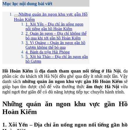
Mục lục nội dung bài viết
Những quán ăn ngon khu vực gần Hồ
Hoàn Kiếm
1. Xôi Yến – Địa chỉ ăn uống ngon
nổi tiếng gần hồ Hoàn Kiếm
2. Quán ăn ngon – Địa chỉ không thể
bỏ qua khi tới gần hồ Hoàn Kiếm
3. Vị Quảng – Quán ăn ngon gần hồ
Gươm không thể bỏ qua
4. Bánh đa trộn Hải Phòng
5. Xôi bà Thảo – Địa chỉ ăn ngon gần
hồ Gươm
Hồ Hoàn Kiếm
là
địa danh tham quan nổi tiếng ở Hà Nội
, đa
phần các du khách tới Hà Nội đều ghé qua đây ít nhất một lần. Vậy
danh sách
những quán ăn ngon khu vực gần Hồ Hoàn Kiếm
sẽ
giúp bạn tìm được chỗ để vừa thưởng thức
ẩm thực Hà Nội
vừa
nghỉ ngơi thư giãn để có đủ năng lượng tiếp tục chuyến hành trình.
Những quán ăn ngon khu vực gần Hồ
Hoàn Kiếm
1. Xôi Yến – Địa chỉ ăn uống ngon nổi tiếng gần hồ