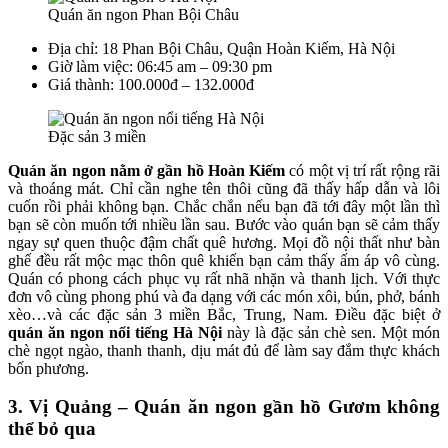
Quán ăn ngon Phan Bội Châu
Địa chỉ: 18 Phan Bội Châu, Quận Hoàn Kiếm, Hà Nội
Giờ làm việc: 06:45 am – 09:30 pm
Giá thành: 100.000đ – 132.000đ
Đặc sản 3 miền
Quán ăn ngon nằm ở gần hồ Hoàn Kiếm
có một vị trí rất rộng rãi
và thoáng mát. Chỉ cần nghe tên thôi cũng đã thấy hấp dẫn và lôi
cuốn rồi phải không bạn. Chắc chắn nếu bạn đã tới đây một lần thì
bạn sẽ còn muốn tới nhiều lần sau. Bước vào quán bạn sẽ cảm thấy
ngay sự quen thuộc đậm chất quê hương. Mọi đồ nội thất như bàn
ghế đều rất mộc mạc thôn quê khiến bạn cảm thấy ấm áp vô cùng.
Quán có phong cách phục vụ rất nhã nhặn và thanh lịch. Với thực
đơn vô cùng phong phú và đa dạng với các món xôi, bún, phở, bánh
xèo…và các đặc sản 3 miền Bắc, Trung, Nam. Điều đặc biệt ở
quán ăn ngon nổi tiếng Hà Nội
này là đặc sản chè sen. Một món
chè ngọt ngào, thanh thanh, dịu mát đủ để làm say đắm thực khách
bốn phương.
3. Vị Quảng – Quán ăn ngon gần hồ Gươm không
thể bỏ qua