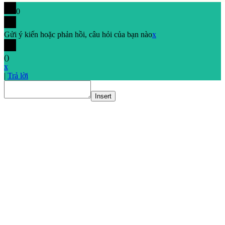
0
Gửi ý kiến hoặc phản hồi, câu hỏi của bạn nào
x
(
)
x
|
Trả lời
Insert