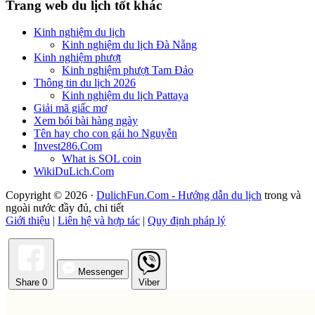
Trang web du lịch tốt khác
Kinh nghiệm du lịch
Kinh nghiệm du lịch Đà Nẵng
Kinh nghiệm phượt
Kinh nghiệm phượt Tam Đảo
Thông tin du lịch 2026
Kinh nghiệm du lịch Pattaya
Giải mã giấc mơ
Xem bói bài hàng ngày
Tên hay cho con gái họ Nguyễn
Invest286.Com
What is SOL coin
WikiDuLich.Com
Copyright © 2026 ·
DulichFun.Com - Hướng dẫn du lịch
trong và
ngoài nước đầy đủ, chi tiết
Giới thiệu
|
Liên hệ và hợp tác
|
Quy định pháp lý
Messenger
Share
0
Viber