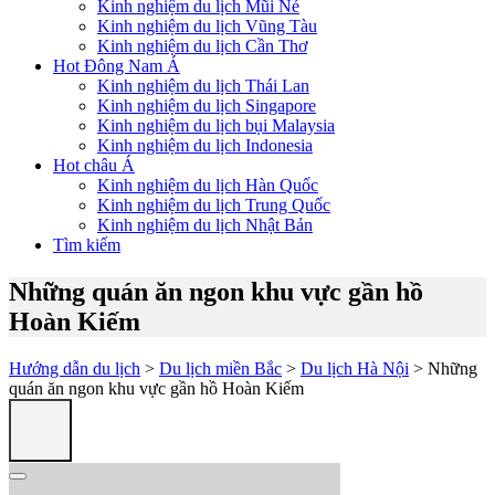
Kinh nghiệm du lịch Mũi Né
Kinh nghiệm du lịch Vũng Tàu
Kinh nghiệm du lịch Cần Thơ
Hot Đông Nam Á
Kinh nghiệm du lịch Thái Lan
Kinh nghiệm du lịch Singapore
Kinh nghiệm du lịch bụi Malaysia
Kinh nghiệm du lịch Indonesia
Hot châu Á
Kinh nghiệm du lịch Hàn Quốc
Kinh nghiệm du lịch Trung Quốc
Kinh nghiệm du lịch Nhật Bản
Tìm kiếm
Những quán ăn ngon khu vực gần hồ
Hoàn Kiếm
Hướng dẫn du lịch
>
Du lịch miền Bắc
>
Du lịch Hà Nội
> Những
quán ăn ngon khu vực gần hồ Hoàn Kiếm