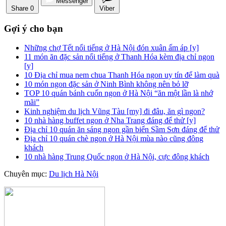
Messenger
Share
0
Viber
Gợi ý cho bạn
Những chợ Tết nổi tiếng ở Hà Nội đón xuân ấm áp [y]
11 món ăn đặc sản nổi tiếng ở Thanh Hóa kèm địa chỉ ngon
[y]
10 Địa chỉ mua nem chua Thanh Hóa ngon uy tín để làm quà
10 món ngon đặc sản ở Ninh Bình không nên bỏ lỡ
TOP 10 quán bánh cuốn ngon ở Hà Nội “ăn một lần là nhớ
mãi”
Kinh nghiệm du lịch Vũng Tàu [my] đi đâu, ăn gì ngon?
10 nhà hàng buffet ngon ở Nha Trang đáng để thử [y]
Địa chỉ 10 quán ăn sáng ngon gần biển Sầm Sơn đáng để thử
Địa chỉ 10 quán chè ngon ở Hà Nội mùa nào cũng đông
khách
10 nhà hàng Trung Quốc ngon ở Hà Nội, cực đông khách
Chuyên mục:
Du lịch Hà Nội