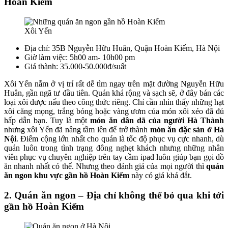
Hoàn Kiếm
Xôi Yến
Địa chỉ: 35B Nguyễn Hữu Huân, Quận Hoàn Kiếm, Hà Nội
Giờ làm việc: 5h00 am- 10h00 pm
Giá thành: 35.000-50.000đ/suất
Xôi Yến nằm ở vị trí rất dễ tìm ngay trên mặt đường Nguyễn Hữu
Huân, gần ngã tư đầu tiên. Quán khá rộng và sạch sẽ, ở đây bán các
loại xôi được nấu theo công thức riêng. Chỉ cần nhìn thấy những hạt
xôi căng mọng, trắng bóng hoặc vàng ươm của món xôi xéo đã đủ
hấp dẫn bạn. Tuy là một
món ăn dân dã của người Hà Thành
nhưng xôi Yến đã nâng tầm lên để trở thành
món ăn đặc sản ở Hà
Nội
. Điểm cộng lớn nhất cho quán là tốc độ phục vụ cực nhanh, dù
quán luôn trong tình trạng đông nghẹt khách nhưng những nhân
viên phục vụ chuyên nghiệp trên tay cầm ipad luôn giúp bạn gọi đồ
ăn nhanh nhất có thể. Nhưng theo đánh giá của mọi người thì
quán
ăn ngon khu vực gần hồ Hoàn Kiếm
này có giá khá đắt.
2. Quán ăn ngon – Địa chỉ không thể bỏ qua khi tới
gần hồ Hoàn Kiếm