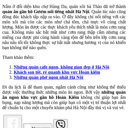
Nằm ở đối diện khu chợ Hàng Da, quán xôi bà Thảo đã trở thành
quán ăn gần hồ Gươm nổi tiếng nhất Hà Nội
. Quán lúc nào cũng
đông đúc khách tấp nập ra vào. Ở đây không chỉ nổi tiếng với các
món xôi mà còn các món như chả tôm, chả mực vô cùng chất
lượng. Món ăn được các thực khách yêu thích nhất là món cơm rang
cua. Không màu sắc bắt mắt như cơm rang thập cẩm nhưng các
miếng cua được phi cùng hành vàng rộm để bên trên lớp cơm rang
nâu nâu tối tôi không thực sự bắt mắt nhưng hương vị của nó khiến
bạn không thể nào quên.
Tham khảo thêm:
Những quán cafe ngon, không gian đẹp ở Hà Nội
Khách sạn tốt, rẻ quanh khu vực Hoàn kiếm
Những quán phở ngon nhất Hà Nội
Đi du lịch là để tham quan, ngắm cảnh cũng như không thể thiếu
được việc thưởng thức những món ăn ngon. Bởi vậy
những quán
ăn ngon khu vực gần hồ Hoàn Kiếm
không chỉ giúp bạn ấm
bụng, nạp năng lượng mà còn giúp bạn có một vị trí thuận lợi nhất
để chuẩn bị cho một chuyến khám phá Hà Nội đầy thú vị và vui vẻ.