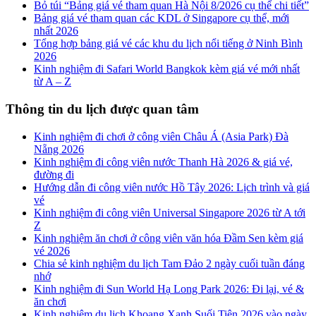
Bỏ túi “Bảng giá vé tham quan Hà Nội 8/2026 cụ thể chi tiết”
Bảng giá vé tham quan các KDL ở Singapore cụ thể, mới
nhất 2026
Tổng hợp bảng giá vé các khu du lịch nổi tiếng ở Ninh Bình
2026
Kinh nghiệm đi Safari World Bangkok kèm giá vé mới nhất
từ A – Z
Thông tin du lịch được quan tâm
Kinh nghiệm đi chơi ở công viên Châu Á (Asia Park) Đà
Nẵng 2026
Kinh nghiệm đi công viên nước Thanh Hà 2026 & giá vé,
đường đi
Hướng dẫn đi công viên nước Hồ Tây 2026: Lịch trình và giá
vé
Kinh nghiệm đi công viên Universal Singapore 2026 từ A tới
Z
Kinh nghiệm ăn chơi ở công viên văn hóa Đầm Sen kèm giá
vé 2026
Chia sẻ kinh nghiệm du lịch Tam Đảo 2 ngày cuối tuần đáng
nhớ
Kinh nghiệm đi Sun World Hạ Long Park 2026: Đi lại, vé &
ăn chơi
Kinh nghiệm du lịch Khoang Xanh Suối Tiên 2026 vào ngày