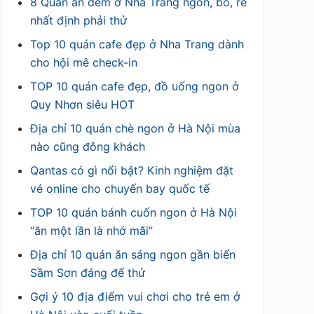
8 Quán ăn đêm ở Nha Trang ngon, bổ, rẻ
nhất định phải thử
Top 10 quán cafe đẹp ở Nha Trang dành
cho hội mê check-in
TOP 10 quán cafe đẹp, đồ uống ngon ở
Quy Nhơn siêu HOT
Địa chỉ 10 quán chè ngon ở Hà Nội mùa
nào cũng đông khách
Qantas có gì nổi bật? Kinh nghiệm đặt
vé online cho chuyến bay quốc tế
TOP 10 quán bánh cuốn ngon ở Hà Nội
“ăn một lần là nhớ mãi”
Địa chỉ 10 quán ăn sáng ngon gần biển
Sầm Sơn đáng để thử
Gợi ý 10 địa điểm vui chơi cho trẻ em ở