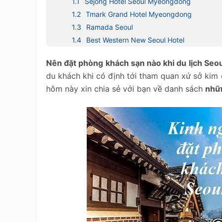
Sejong Hotel Seoul Myeongdong
Tmark Grand Hotel Myeongdong
Ramada Seoul
Best Western New Seoul Hotel
Nên đặt phòng khách sạn nào khi du lịch Seo
du khách khi có định tới tham quan xứ sở kim 
hôm này xin chia sẻ với bạn về danh sách
nhữn