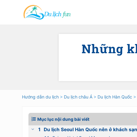
Skip
Skip
Skip
Skip
to
to
to
to
right
main
secondary
primary
header
content
navigation
sidebar
navigation
Những kh
Hướng dẫn du lịch
>
Du lịch châu Á
>
Du lịch Hàn Quốc
> 
Mục lục nội dung bài viết
Du lịch Seoul Hàn Quốc nên ở khách sạ