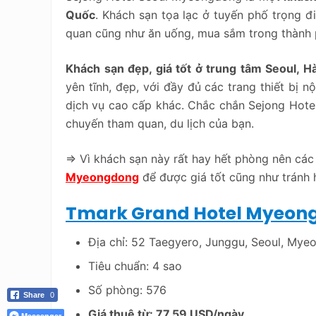
Quốc
. Khách sạn tọa lạc ở tuyến phố trọng đ
quan cũng như ăn uống, mua sắm trong thành 
Khách sạn đẹp, giá tốt ở trung tâm Seoul, 
yên tĩnh, đẹp, với đầy đủ các trang thiết bị n
dịch vụ cao cấp khác. Chắc chắn Sejong Hote
chuyến tham quan, du lịch của bạn.
=> Vì khách sạn này rất hay hết phòng nên cá
Myeongdong
để được giá tốt cũng như tránh 
Tmark Grand Hotel Myeon
Địa chỉ: 52 Taegyero, Junggu, Seoul, Mye
Tiêu chuẩn: 4 sao
Số phòng: 576
Share
0
Giá thuê từ: 77.59 USD/ngày
Messenger