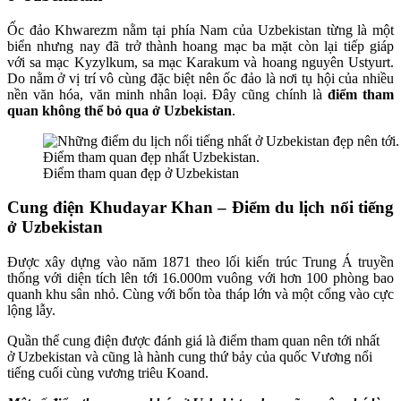
Ốc đảo Khwarezm nằm tại phía Nam của Uzbekistan từng là một
biển nhưng nay đã trở thành hoang mạc ba mặt còn lại tiếp giáp
với sa mạc Kyzylkum, sa mạc Karakum và hoang nguyên Ustyurt.
Do nằm ở vị trí vô cùng đặc biệt nên ốc đảo là nơi tụ hội của nhiều
nền văn hóa, văn minh nhân loại. Đây cũng chính là
điểm tham
quan không thể bỏ qua ở Uzbekistan
.
Điểm tham quan đẹp ở Uzbekistan
Cung điện Khudayar Khan – Điểm du lịch nổi tiếng
ở Uzbekistan
Được xây dựng vào năm 1871 theo lối kiến trúc Trung Á truyền
thống với diện tích lên tới 16.000m vuông với hơn 100 phòng bao
quanh khu sân nhỏ. Cùng với bốn tòa tháp lớn và một cổng vào cực
lộng lẫy.
Quần thể cung điện được đánh giá là điểm tham quan nên tới nhất
ở Uzbekistan và cũng là hành cung thứ bảy của quốc Vương nổi
tiếng cuối cùng vương triêu Koand.