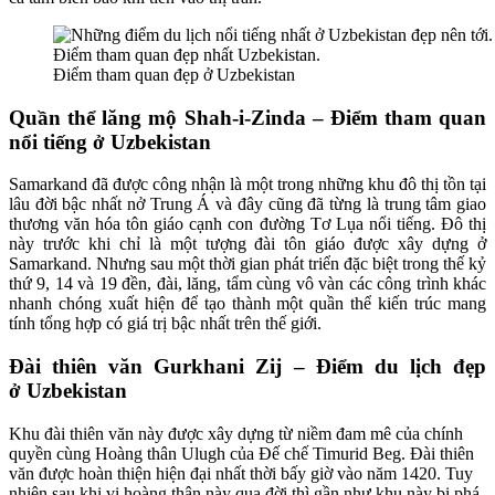
Điểm tham quan đẹp ở Uzbekistan
Quần thể lăng mộ Shah-i-Zinda – Điểm tham quan
nổi tiếng ở Uzbekistan
Samarkand đã được công nhận là một trong những khu đô thị tồn tại
lâu đời bậc nhất nở Trung Á và đây cũng đã từng là trung tâm giao
thương văn hóa tôn giáo cạnh con đường Tơ Lụa nổi tiếng. Đô thị
này trước khi chỉ là một tượng đài tôn giáo được xây dựng ở
Samarkand. Nhưng sau một thời gian phát triển đặc biệt trong thế kỷ
thứ 9, 14 và 19 đền, đài, lăng, tẩm cùng vô vàn các công trình khác
nhanh chóng xuất hiện để tạo thành một quần thể kiến trúc mang
tính tổng hợp có giá trị bậc nhất trên thế giới.
Đài thiên văn Gurkhani Zij – Điểm du lịch đẹp
ở Uzbekistan
Khu đài thiên văn này được xây dựng từ niềm đam mê của chính
quyền cùng Hoàng thân Ulugh của Đế chế Timurid Beg. Đài thiên
văn được hoàn thiện hiện đại nhất thời bấy giờ vào năm 1420. Tuy
nhiên sau khi vị hoàng thân này qua đời thì gần như khu này bị phá