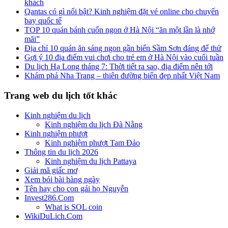
khách
Qantas có gì nổi bật? Kinh nghiệm đặt vé online cho chuyến
bay quốc tế
TOP 10 quán bánh cuốn ngon ở Hà Nội “ăn một lần là nhớ
mãi”
Địa chỉ 10 quán ăn sáng ngon gần biển Sầm Sơn đáng để thử
Gợi ý 10 địa điểm vui chơi cho trẻ em ở Hà Nội vào cuối tuần
Du lịch Hạ Long tháng 7: Thời tiết ra sao, địa điểm nên tới
Khám phá Nha Trang – thiên đường biển đẹp nhất Việt Nam
Trang web du lịch tốt khác
Kinh nghiệm du lịch
Kinh nghiệm du lịch Đà Nẵng
Kinh nghiệm phượt
Kinh nghiệm phượt Tam Đảo
Thông tin du lịch 2026
Kinh nghiệm du lịch Pattaya
Giải mã giấc mơ
Xem bói bài hàng ngày
Tên hay cho con gái họ Nguyễn
Invest286.Com
What is SOL coin
WikiDuLich.Com