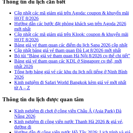
Thông tin du lịch cần biết
Cập nhật các mã giảm giá trên Agoda: coupon & khuyến mãi
HOT 8/2026
Hướng dẫn các bước đặt phòng khách sạn trên Agoda 2026
mới nhất
Cập nhật các mã giảm giá trên Klook: coupon & khuyến mãi
HOT 8/2026
Bảng giá vé tham quan các điểm du lịch Sapa 2026 cập nhật
Cập nhật bảng giá vé tham quan Đà Lạt 8/2026 mới nhất
Bỏ túi “Bảng giá vé tham quan Hà Nội 8/2026 cụ thể chi tiết”
Bảng giá vé tham quan các KDL ở Singapore cụ thể, mới
nhất 2026
Tổng hợp bảng giá vé các khu du lịch nổi tiếng ở Ninh Bình
2026
Kinh nghiệm đi Safari World Bangkok kèm giá vé mới nhất
từ A – Z
Thông tin du lịch được quan tâm
Kinh nghiệm đi chơi ở công viên Châu Á (Asia Park) Đà
Nẵng 2026
Kinh nghiệm đi công viên nước Thanh Hà 2026 & giá vé,
đường đi
Hướng dẫn đi công viên nước Hồ Tây 2026: Lịch trình và giá