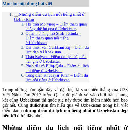
Mục lục nội dung bài viết
Những điểm du lịch nổi tiếng nhất ở
Uzbekistan
Thị trấn Mo‘ynoq – Điểm tham quan
không thể bỏ qua ở Uzbekistan
Quần thể lăng mộ Shah-i-Zinda –
Điểm tham quan nổi tiếng
ở Uzbekistan
Đài thiên văn Gurkhani Zij – Điểm du
lịch đẹp ở Uzbekistan
Tháp Kalyan – Điểm du lịch hấp dẫn
nên ghé ở Uzbekistan
Pháo đài cổ Elliq-Qala – Điểm du lịch
nổi tiếng ở Uzbekistan
Cung điện Khudayar Khan – Điểm du
lịch nổi tiếng ở Uzbekistan
Trong những năm gần đây và đặc biệt là sau chiến thắng của U23
Việt Năm năm 2017 trước Qatar để giành vé vào chơi trận chung
kết cùng Uzbekistan thì quốc gia này được tìm kiếm nhiều hơn bao
giờ hết. Cùng
dulichfun
tìm hiểu qua về Uzbekistan trong bài viết
điểm danh
những điểm du lịch nổi tiếng nhất ở Uzbekistan đẹp
nên tới
dưới đây nhé.
Những điểm du lịch nổi tiếng nhất ở