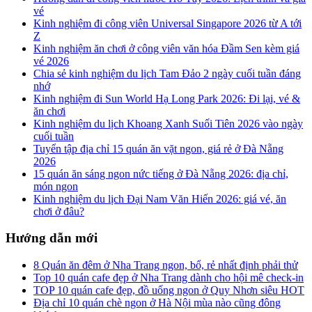
vé
Kinh nghiệm đi công viên Universal Singapore 2026 từ A tới
Z
Kinh nghiệm ăn chơi ở công viên văn hóa Đầm Sen kèm giá
vé 2026
Chia sẻ kinh nghiệm du lịch Tam Đảo 2 ngày cuối tuần đáng
nhớ
Kinh nghiệm đi Sun World Hạ Long Park 2026: Đi lại, vé &
ăn chơi
Kinh nghiệm du lịch Khoang Xanh Suối Tiên 2026 vào ngày
cuối tuần
Tuyển tập địa chỉ 15 quán ăn vặt ngon, giá rẻ ở Đà Nẵng
2026
15 quán ăn sáng ngon nức tiếng ở Đà Nẵng 2026: địa chỉ,
món ngon
Kinh nghiệm du lịch Đại Nam Văn Hiến 2026: giá vé, ăn
chơi ở đâu?
Hướng dẫn mới
8 Quán ăn đêm ở Nha Trang ngon, bổ, rẻ nhất định phải thử
Top 10 quán cafe đẹp ở Nha Trang dành cho hội mê check-in
TOP 10 quán cafe đẹp, đồ uống ngon ở Quy Nhơn siêu HOT
Địa chỉ 10 quán chè ngon ở Hà Nội mùa nào cũng đông