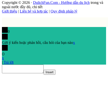
Copyright © 2026 ·
DulichFun.Com - Hướng dẫn du lịch
trong và
ngoài nước đầy đủ, chi tiết
Giới thiệu
|
Liên hệ và hợp tác
|
Quy định pháp lý
0
Gửi ý kiến hoặc phản hồi, câu hỏi của bạn nào
x
(
)
x
|
Trả lời
Insert