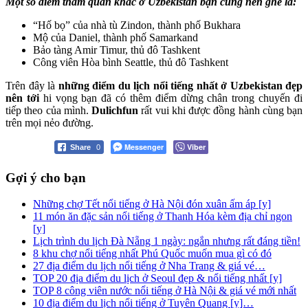
Một số điểm tham quan khác ở Uzbekistan bạn cũng nên ghé là:
“Hố bọ” của nhà tù Zindon, thành phố Bukhara
Mộ của Daniel, thành phố Samarkand
Bảo tàng Amir Timur, thủ đô Tashkent
Công viên Hòa bình Seattle, thủ đô Tashkent
Trên đây là
những điểm du lịch nổi tiếng nhất ở Uzbekistan đẹp
nên tới
hi vọng bạn đã có thêm điểm dừng chân trong chuyến đi
tiếp theo của mình.
Dulichfun
rất vui khi được đồng hành cùng bạn
trên mọi nẻo đường.
Messenger
Viber
Share
0
Gợi ý cho bạn
Những chợ Tết nổi tiếng ở Hà Nội đón xuân ấm áp [y]
11 món ăn đặc sản nổi tiếng ở Thanh Hóa kèm địa chỉ ngon
[y]
Lịch trình du lịch Đà Nẵng 1 ngày: ngắn nhưng rất đáng tiền!
8 khu chợ nổi tiếng nhất Phú Quốc muốn mua gì có đó
27 địa điểm du lịch nổi tiếng ở Nha Trang & giá vé…
TOP 20 địa điểm du lịch ở Seoul đẹp & nổi tiếng nhất [y]
TOP 8 công viên nước nổi tiếng ở Hà Nội & giá vé mới nhất
10 địa điểm du lịch nổi tiếng ở Tuyên Quang [y]…