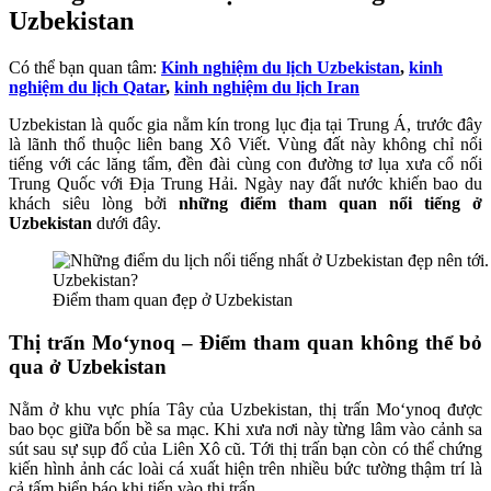
Uzbekistan
Có thể bạn quan tâm:
Kinh nghiệm du lịch Uzbekistan
,
kinh
nghiệm du lịch Qatar
,
kinh nghiệm du lịch Iran
Uzbekistan là quốc gia nằm kín trong lục địa tại Trung Á, trước đây
là lãnh thổ thuộc liên bang Xô Viết. Vùng đất này không chỉ nổi
tiếng với các lăng tẩm, đền đài cùng con đường tơ lụa xưa cổ nối
Trung Quốc với Địa Trung Hải. Ngày nay đất nước khiến bao du
khách siêu lòng bởi
những điểm tham quan nổi tiếng ở
Uzbekistan
dưới đây.
Điểm tham quan đẹp ở Uzbekistan
Thị trấn Mo‘ynoq – Điểm tham quan không thể bỏ
qua ở Uzbekistan
Nằm ở khu vực phía Tây của Uzbekistan, thị trấn Mo‘ynoq được
bao bọc giữa bốn bề sa mạc. Khi xưa nơi này từng lâm vào cảnh sa
sút sau sự sụp đổ của Liên Xô cũ. Tới thị trấn bạn còn có thể chứng
kiến hình ảnh các loài cá xuất hiện trên nhiều bức tường thậm trí là
cả tấm biển báo khi tiến vào thị trấn.