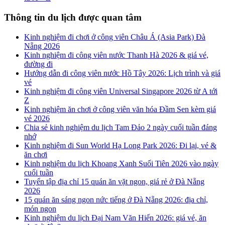
Thông tin du lịch được quan tâm
Kinh nghiệm đi chơi ở công viên Châu Á (Asia Park) Đà
Nẵng 2026
Kinh nghiệm đi công viên nước Thanh Hà 2026 & giá vé,
đường đi
Hướng dẫn đi công viên nước Hồ Tây 2026: Lịch trình và giá
vé
Kinh nghiệm đi công viên Universal Singapore 2026 từ A tới
Z
Kinh nghiệm ăn chơi ở công viên văn hóa Đầm Sen kèm giá
vé 2026
Chia sẻ kinh nghiệm du lịch Tam Đảo 2 ngày cuối tuần đáng
nhớ
Kinh nghiệm đi Sun World Hạ Long Park 2026: Đi lại, vé &
ăn chơi
Kinh nghiệm du lịch Khoang Xanh Suối Tiên 2026 vào ngày
cuối tuần
Tuyển tập địa chỉ 15 quán ăn vặt ngon, giá rẻ ở Đà Nẵng
2026
15 quán ăn sáng ngon nức tiếng ở Đà Nẵng 2026: địa chỉ,
món ngon
Kinh nghiệm du lịch Đại Nam Văn Hiến 2026: giá vé, ăn