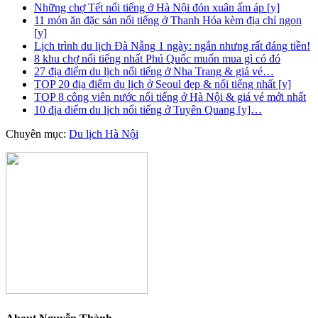
Những chợ Tết nổi tiếng ở Hà Nội đón xuân ấm áp [y]
11 món ăn đặc sản nổi tiếng ở Thanh Hóa kèm địa chỉ ngon
[y]
Lịch trình du lịch Đà Nẵng 1 ngày: ngắn nhưng rất đáng tiền!
8 khu chợ nổi tiếng nhất Phú Quốc muốn mua gì có đó
27 địa điểm du lịch nổi tiếng ở Nha Trang & giá vé…
TOP 20 địa điểm du lịch ở Seoul đẹp & nổi tiếng nhất [y]
TOP 8 công viên nước nổi tiếng ở Hà Nội & giá vé mới nhất
10 địa điểm du lịch nổi tiếng ở Tuyên Quang [y]…
Chuyên mục:
Du lịch Hà Nội