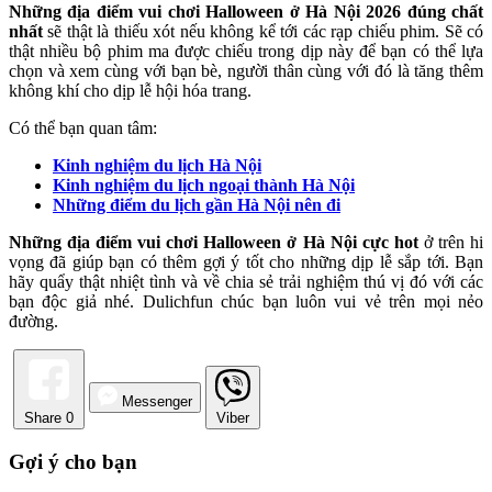
Những địa điểm vui chơi Halloween ở Hà Nội 2026 đúng chất
nhất
sẽ thật là thiếu xót nếu không kể tới các rạp chiếu phim. Sẽ có
thật nhiều bộ phim ma được chiếu trong dịp này để bạn có thể lựa
chọn và xem cùng với bạn bè, người thân cùng với đó là tăng thêm
không khí cho dịp lễ hội hóa trang.
Có thể bạn quan tâm:
Kinh nghiệm du lịch Hà Nội
Kinh nghiệm du lịch ngoại thành Hà Nội
Những điểm du lịch gần Hà Nội nên đi
Những địa điểm vui chơi Halloween ở Hà Nội cực hot
ở trên hi
vọng đã giúp bạn có thêm gợi ý tốt cho những dịp lễ sắp tới. Bạn
hãy quẩy thật nhiệt tình và về chia sẻ trải nghiệm thú vị đó với các
bạn độc giả nhé. Dulichfun chúc bạn luôn vui vẻ trên mọi nẻo
đường.
Messenger
Share
0
Viber
Gợi ý cho bạn