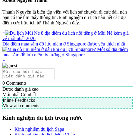
About
Nguyễn Thành
Thành Nguyễn là biên tập viên với lịch sử chuyến đi cực dài, nên
bạn có thể tìm thấy thông tin, kinh nghiệm du lịch hầu hết các địa
điểm cực hữu ích từ Thành Nguyễn đấy.
Previous
«
8 địa điểm du lịch nổi tiếng ở Mũi Né kèm giá
Post:
vé mới nhất 2026
Next
Địa điểm mua sắm đồ lưu niệm ở Singapore được yêu thích nhất
Post:
»
0
Comments
Được đánh giá cao
Mới nhất
Cũ nhất
Inline Feedbacks
View all comments
Primary
Kinh nghiệm du lịch trong nước
Sidebar
Kinh nghiệm du lịch Sapa
Kinh nghiệm du lịch Mộc Châu