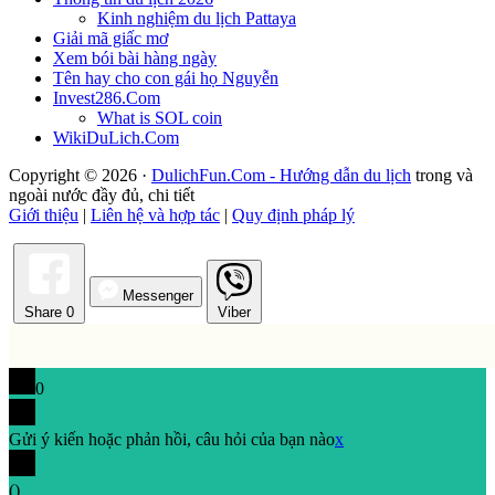
Kinh nghiệm du lịch Pattaya
Giải mã giấc mơ
Xem bói bài hàng ngày
Tên hay cho con gái họ Nguyễn
Invest286.Com
What is SOL coin
WikiDuLich.Com
Copyright © 2026 ·
DulichFun.Com - Hướng dẫn du lịch
trong và
ngoài nước đầy đủ, chi tiết
Giới thiệu
|
Liên hệ và hợp tác
|
Quy định pháp lý
Messenger
Share
0
Viber
0
Gửi ý kiến hoặc phản hồi, câu hỏi của bạn nào
x
(
)