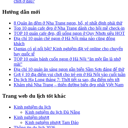
chơi ở đâu?
Hướng dẫn mới
8 Quán ăn đêm ở Nha Trang ngon, bổ, rẻ nhất định phải thử
Top 10 quán cafe đẹp ở Nha Trang dành cho hội mê check-in
TOP 10 quán cafe đẹp, đồ uống ngon ở Quy Nhơn siêu HOT
Địa chỉ 10 quán chè ngon ở Hà Nội mùa nào cũng đông
khách
Qantas có gì nổi bật? Kinh nghiệm đặt vé online cho chuyến
bay quốc tế
TOP 10 quán bánh cuốn ngon ở Hà Nội “ăn một lần là nhớ
mãi”
Địa chỉ 10 quán ăn sáng ngon gần biển Sầm Sơn đáng để thử
Gợi ý 10 địa điểm vui chơi cho trẻ em ở Hà Nội vào cuối tuần
Du lịch Hạ Long tháng 7: Thời tiết ra sao, địa điểm nên tới
Khám phá Nha Trang – thiên đường biển đẹp nhất Việt Nam
Trang web du lịch tốt khác
Kinh nghiệm du lịch
Kinh nghiệm du lịch Đà Nẵng
Kinh nghiệm phượt
Kinh nghiệm phượt Tam Đảo
Thông tin du lịch 2026