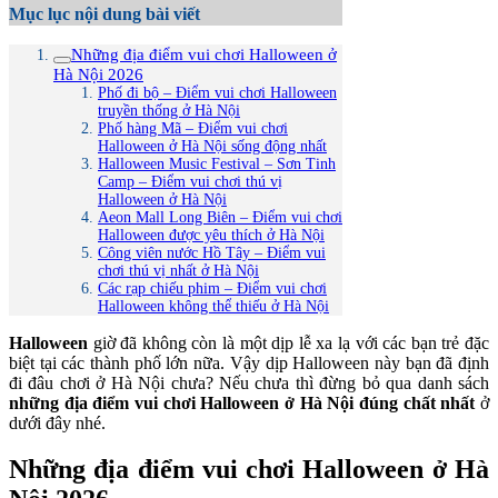
Mục lục nội dung bài viết
Những địa điểm vui chơi Halloween ở
Hà Nội 2026
Phố đi bộ – Điểm vui chơi Halloween
truyền thống ở Hà Nội
Phố hàng Mã – Điểm vui chơi
Halloween ở Hà Nội sống động nhất
Halloween Music Festival – Sơn Tinh
Camp – Điểm vui chơi thú vị
Halloween ở Hà Nội
Aeon Mall Long Biên – Điểm vui chơi
Halloween được yêu thích ở Hà Nội
Công viên nước Hồ Tây – Điểm vui
chơi thú vị nhất ở Hà Nội
Các rạp chiếu phim – Điểm vui chơi
Halloween không thể thiếu ở Hà Nội
Halloween
giờ đã không còn là một dịp lễ xa lạ với các bạn trẻ đặc
biệt tại các thành phố lớn nữa. Vậy dịp Halloween này bạn đã định
đi đâu chơi ở Hà Nội chưa? Nếu chưa thì đừng bỏ qua danh sách
những địa điểm vui chơi Halloween ở Hà Nội đúng chất nhất
ở
dưới đây nhé.
Những địa điểm vui chơi Halloween ở Hà