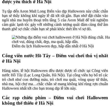
được yêu thích ở Hà Nội
Tụ tập đến Aeon Mall Long Biên vào dịp Halloween này chắc chắn
bạn sẽ thấy không khí ngày lễ đã tới rất gần. Bạn nhớ đặt chân vào
ngôi nhà ma huyền thoại trên tầng 5 của Aeon Mall để trải nghiệm
cảm giác lạnh tóc gáy với những cảnh tượng quái đảm cùng thứ âm
thanh ghê sợ chắc chắn bạn sẽ phải khóc thét lên vì sợ đó.
Điểm du lịch Halloween đẹp, hấp dẫn nhất ở Hà Nội
Công viên nước Hồ Tây – Điểm vui chơi thú vị nhất
ở Hà Nội
Hàng năm, lễ hội Halloween đều được được tổ chức tại Công viên
nước Hồ Tây (Lạc Long Quân, Hà Nội). Tại công viên họ bố trí các
trò chơi như con đường máu, trò chơi ma quái, vòng quay tử thân,
nhà ma, hội chợ ma…chắc chắn sẽ mang không khí rùng rợn chuẩn
Halloween nhất tới cho bạn trong dịp lễ lớn này.
Các rạp chiếu phim – Điểm vui chơi Halloween
không thể thiếu ở Hà Nội