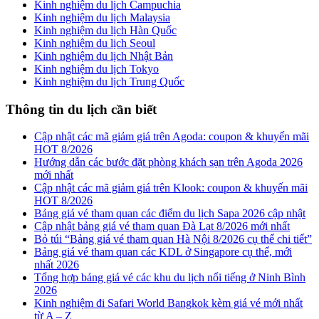
Kinh nghiệm du lịch Campuchia
Kinh nghiệm du lịch Malaysia
Kinh nghiệm du lịch Hàn Quốc
Kinh nghiệm du lịch Seoul
Kinh nghiệm du lịch Nhật Bản
Kinh nghiệm du lịch Tokyo
Kinh nghiệm du lịch Trung Quốc
Thông tin du lịch cần biết
Cập nhật các mã giảm giá trên Agoda: coupon & khuyến mãi
HOT 8/2026
Hướng dẫn các bước đặt phòng khách sạn trên Agoda 2026
mới nhất
Cập nhật các mã giảm giá trên Klook: coupon & khuyến mãi
HOT 8/2026
Bảng giá vé tham quan các điểm du lịch Sapa 2026 cập nhật
Cập nhật bảng giá vé tham quan Đà Lạt 8/2026 mới nhất
Bỏ túi “Bảng giá vé tham quan Hà Nội 8/2026 cụ thể chi tiết”
Bảng giá vé tham quan các KDL ở Singapore cụ thể, mới
nhất 2026
Tổng hợp bảng giá vé các khu du lịch nổi tiếng ở Ninh Bình
2026
Kinh nghiệm đi Safari World Bangkok kèm giá vé mới nhất
từ A – Z