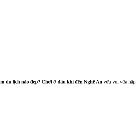
ểm du lịch nào đẹp? Chơi ở đâu khi đến Nghệ An
vừa vui vừa hấp