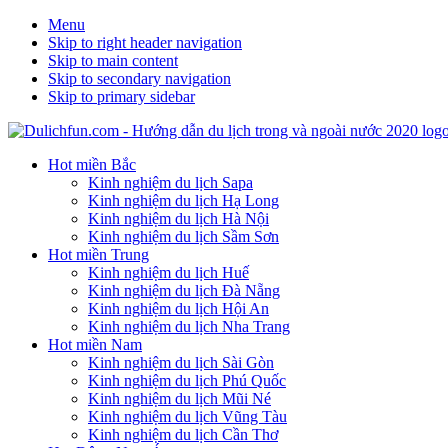
Menu
Skip to right header navigation
Skip to main content
Skip to secondary navigation
Skip to primary sidebar
Hot miền Bắc
Kinh nghiệm du lịch Sapa
Kinh nghiệm du lịch Hạ Long
Kinh nghiệm du lịch Hà Nội
Kinh nghiệm du lịch Sầm Sơn
Hot miền Trung
Kinh nghiệm du lịch Huế
Kinh nghiệm du lịch Đà Nẵng
Kinh nghiệm du lịch Hội An
Kinh nghiệm du lịch Nha Trang
Hot miền Nam
Kinh nghiệm du lịch Sài Gòn
Kinh nghiệm du lịch Phú Quốc
Kinh nghiệm du lịch Mũi Né
Kinh nghiệm du lịch Vũng Tàu
Kinh nghiệm du lịch Cần Thơ