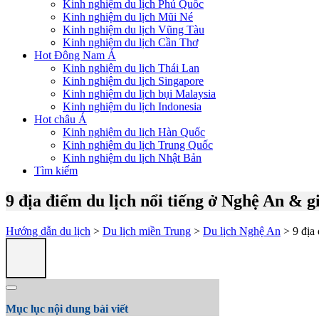
Kinh nghiệm du lịch Phú Quốc
Kinh nghiệm du lịch Mũi Né
Kinh nghiệm du lịch Vũng Tàu
Kinh nghiệm du lịch Cần Thơ
Hot Đông Nam Á
Kinh nghiệm du lịch Thái Lan
Kinh nghiệm du lịch Singapore
Kinh nghiệm du lịch bụi Malaysia
Kinh nghiệm du lịch Indonesia
Hot châu Á
Kinh nghiệm du lịch Hàn Quốc
Kinh nghiệm du lịch Trung Quốc
Kinh nghiệm du lịch Nhật Bản
Tìm kiếm
9 địa điểm du lịch nổi tiếng ở Nghệ An & g
Hướng dẫn du lịch
>
Du lịch miền Trung
>
Du lịch Nghệ An
> 9 địa 
Mục lục nội dung bài viết