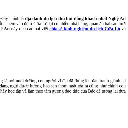
. Đây chính là
địa danh du lịch thu hút đông khách nhất Nghệ An
gắt. Thêm vào đó ở Cửa Lò lại có nhiều nhà hàng, quán ăn hải sản tươi
hệ An
này qua các bài viết
chia sẻ kinh nghiệm du lịch Cửa Lò
và
 là nơi nuôi dưỡng con người vĩ đại đã đứng lên đấu tranh giành lại
ễ dàng ngửi được hương hoa sen thơm ngát tỏa ra cũng như chính con
 hãy học tập và làm theo tấm gương đạo đức của Bác để tương lai đưa