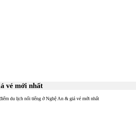
iá vé mới nhất
điểm du lịch nổi tiếng ở Nghệ An & giá vé mới nhất