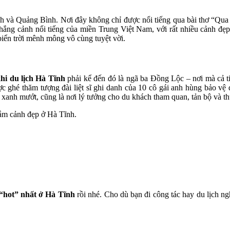
ĩnh và Quảng Bình. Nơi đây không chỉ được nổi tiếng qua bài thơ “Q
hắng cảnh nổi tiếng của miền Trung Việt Nam, với rất nhiều cảnh đẹp 
iển trời mênh mông vô cùng tuyệt vời.
hi du lịch Hà Tĩnh
phải kể đến đó là ngã ba Đồng Lộc – nơi mà cả t
 ghé thăm tượng đài liệt sĩ ghi danh của 10 cô gái anh hùng bảo vệ đ
xanh mướt, cũng là nơi lý tưởng cho du khách tham quan, tản bộ và th
 “hot” nhất ở Hà Tĩnh
rồi nhé. Cho dù bạn đi công tác hay du lịch n