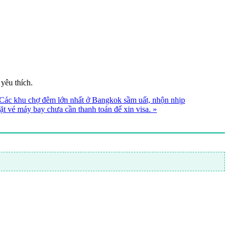
 yêu thích.
Các khu chợ đêm lớn nhất ở Bangkok sầm uất, nhộn nhịp
»