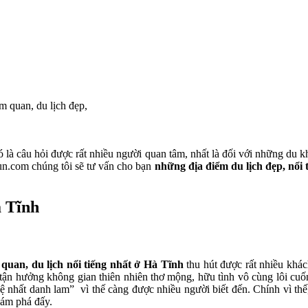
 là câu hỏi được rất nhiều người quan tâm, nhất là đối với những du 
un.com chúng tôi sẽ tư vấn cho bạn
những địa điểm du lịch đẹp, nổi
à Tĩnh
quan, du lịch nổi tiếng nhất ở Hà Tĩnh
thu hút được rất nhiều khá
 tận hưởng không gian thiên nhiên thơ mộng, hữu tình vô cùng lôi cu
hất danh lam” vì thế càng được nhiều người biết đến. Chính vì thế
hám phá đấy.