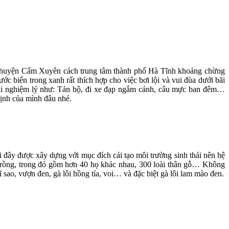
ộc huyện Cẩm Xuyên cách trung tâm thành phố Hà Tĩnh khoảng chừng
ớc biển trong xanh rất thích hợp cho việc bơi lội và vui đùa dưới bãi
trải nghiệm lý như: Tản bộ, đi xe đạp ngắm cảnh, câu mực ban đêm…
định của mình đâu nhé.
 đây được xây dựng với mục đích cải tạo môi trường sinh thái nên hệ
trồng, trong đó gồm hơn 40 họ khác nhau, 300 loài thân gỗ… Không
ĩ sao, vượn đen, gà lôi hồng tía, voi… và đặc biệt gà lôi lam mào đen.