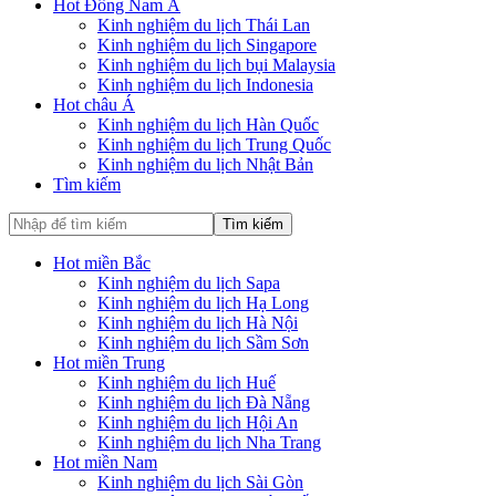
Hot Đông Nam Á
Kinh nghiệm du lịch Thái Lan
Kinh nghiệm du lịch Singapore
Kinh nghiệm du lịch bụi Malaysia
Kinh nghiệm du lịch Indonesia
Hot châu Á
Kinh nghiệm du lịch Hàn Quốc
Kinh nghiệm du lịch Trung Quốc
Kinh nghiệm du lịch Nhật Bản
Tìm kiếm
Nhập
để
tìm
Hot miền Bắc
kiếm
Kinh nghiệm du lịch Sapa
Kinh nghiệm du lịch Hạ Long
Kinh nghiệm du lịch Hà Nội
Kinh nghiệm du lịch Sầm Sơn
Hot miền Trung
Kinh nghiệm du lịch Huế
Kinh nghiệm du lịch Đà Nẵng
Kinh nghiệm du lịch Hội An
Kinh nghiệm du lịch Nha Trang
Hot miền Nam
Kinh nghiệm du lịch Sài Gòn