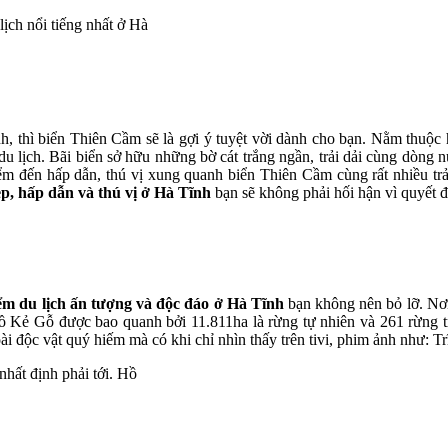
nh, thì biển Thiên Cầm sẽ là gợi ý tuyệt vời dành cho bạn. Nằm thu
 lịch. Bãi biển sở hữu những bờ cát trắng ngần, trải dải cùng dòng nư
điểm đến hấp dẫn, thú vị xung quanh biển Thiên Cầm cùng rất nhiều 
ẹp, hấp dẫn và thú vị ở Hà Tĩnh
bạn sẽ không phải hối hận vì quyết 
iểm du lịch ấn tượng và độc đáo ở Hà Tĩnh
bạn không nên bỏ lỡ. Nơi
hồ Kẻ Gỗ được bao quanh bởi 11.811ha là rừng tự nhiên và 261 rừng 
i độc vật quý hiếm mà có khi chỉ nhìn thấy trên tivi, phim ảnh như: Tr