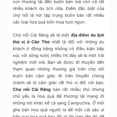
con thương lái đến buôn bán mà còn cả rất
nhiều khách du lịch nữa. Điểm đặc biệt của
chợ nổi là nơi tập trung buôn bán rất nhiều
các loại hoa quả bốn mùa tươi ngon.
Chợ nổi Cái Răng sẽ là một
địa điểm du lịch
thú vị ở Cần Thơ
nhất là đối với những du
khách ở đồng bằng không có điều kiện tiếp
xúc với sông nước nhiều thì đây sẽ là một trải
nghiệm mới mẻ. Bạn sẽ được đi thuyền đến
tham quan những thương gia trên chợ nổi
buôn bán cảm giác đi trên thuyền chòng
chành sẽ là cảm giác rất thú vị đối với bạn.
Chợ nổi Cái Răng
bán rất nhiều thứ nhưng
chủ yếu là hoa quả để thương lái mang đi
những nơi khác kể cả sang Campuchia. Ở mỗi
ghe bán hoa quả người ta để một cái sào ai
bán loại hoa quả hay đồ gì thì treo lên đó để