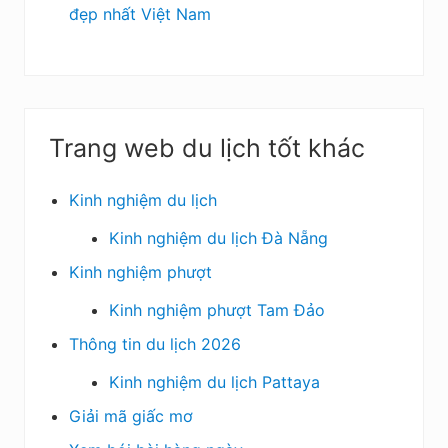
đẹp nhất Việt Nam
Trang web du lịch tốt khác
Kinh nghiệm du lịch
Kinh nghiệm du lịch Đà Nẵng
Kinh nghiệm phượt
Kinh nghiệm phượt Tam Đảo
Thông tin du lịch 2026
Kinh nghiệm du lịch Pattaya
Giải mã giấc mơ