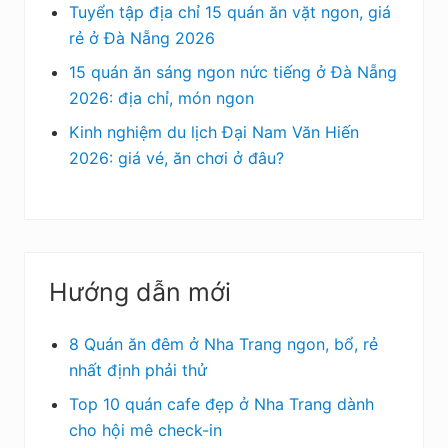
Tuyển tập địa chỉ 15 quán ăn vặt ngon, giá
rẻ ở Đà Nẵng 2026
15 quán ăn sáng ngon nức tiếng ở Đà Nẵng
2026: địa chỉ, món ngon
Kinh nghiệm du lịch Đại Nam Văn Hiến
2026: giá vé, ăn chơi ở đâu?
Hướng dẫn mới
8 Quán ăn đêm ở Nha Trang ngon, bổ, rẻ
nhất định phải thử
Top 10 quán cafe đẹp ở Nha Trang dành
cho hội mê check-in