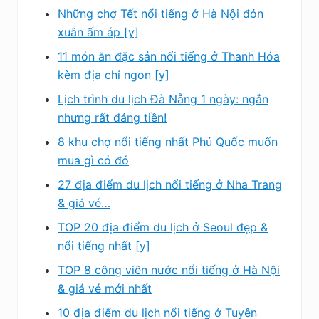
Những chợ Tết nổi tiếng ở Hà Nội đón
xuân ấm áp [y]
11 món ăn đặc sản nổi tiếng ở Thanh Hóa
kèm địa chỉ ngon [y]
Lịch trình du lịch Đà Nẵng 1 ngày: ngắn
nhưng rất đáng tiền!
8 khu chợ nổi tiếng nhất Phú Quốc muốn
mua gì có đó
27 địa điểm du lịch nổi tiếng ở Nha Trang
& giá vé…
TOP 20 địa điểm du lịch ở Seoul đẹp &
nổi tiếng nhất [y]
TOP 8 công viên nước nổi tiếng ở Hà Nội
& giá vé mới nhất
10 địa điểm du lịch nổi tiếng ở Tuyên