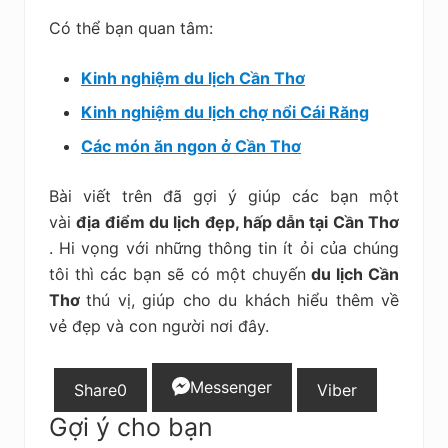
Có thể bạn quan tâm:
Kinh nghiệm du lịch Cần Thơ
Kinh nghiệm du lịch chợ nổi Cái Răng
Các món ăn ngon ở Cần Thơ
Bài viết trên đã gợi ý giúp các bạn một
vài
địa điểm du lịch đẹp, hấp dẫn tại Cần Thơ
. Hi vọng với những thông tin ít ỏi của chúng
tôi thì các bạn sẽ có một chuyến
du lịch Cần
Thơ
thú vị, giúp cho du khách hiểu thêm về
vẻ đẹp và con người nơi đây.
Messenger
Share
0
Viber
Gợi ý cho bạn