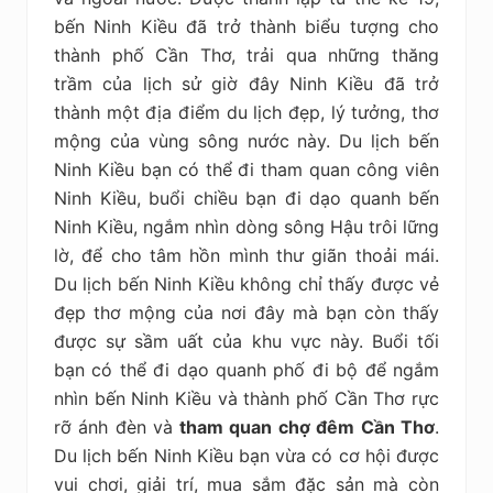
bến Ninh Kiều đã trở thành biểu tượng cho
thành phố Cần Thơ, trải qua những thăng
trầm của lịch sử giờ đây Ninh Kiều đã trở
thành một địa điểm du lịch đẹp, lý tưởng, thơ
mộng của vùng sông nước này. Du lịch bến
Ninh Kiều bạn có thể đi tham quan công viên
Ninh Kiều, buổi chiều bạn đi dạo quanh bến
Ninh Kiều, ngắm nhìn dòng sông Hậu trôi lững
lờ, để cho tâm hồn mình thư giãn thoải mái.
Du lịch bến Ninh Kiều không chỉ thấy được vẻ
đẹp thơ mộng của nơi đây mà bạn còn thấy
được sự sầm uất của khu vực này. Buổi tối
bạn có thể đi dạo quanh phố đi bộ để ngắm
nhìn bến Ninh Kiều và thành phố Cần Thơ rực
rỡ ánh đèn và
tham quan chợ đêm Cần Thơ
.
Du lịch bến Ninh Kiều bạn vừa có cơ hội được
vui chơi, giải trí, mua sắm đặc sản mà còn