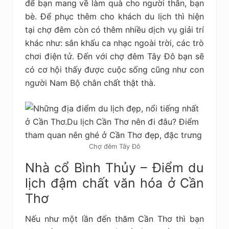
để bạn mang về làm quà cho người thân, bạn
bè. Để phục thêm cho khách du lịch thì hiện
tại chợ đêm còn có thêm nhiều dịch vụ giải trí
khác như: sân khấu ca nhạc ngoài trời, các trò
chơi điện tử. Đến với chợ đêm Tây Đô bạn sẽ
có cơ hội thấy được cuộc sống cũng như con
người Nam Bộ chân chất thật thà.
Chợ đêm Tây Đô
Nhà cổ Bình Thủy – Điểm du
lịch đậm chất văn hóa ở Cần
Thơ
Nếu như một lần đến thăm Cần Thơ thì bạn