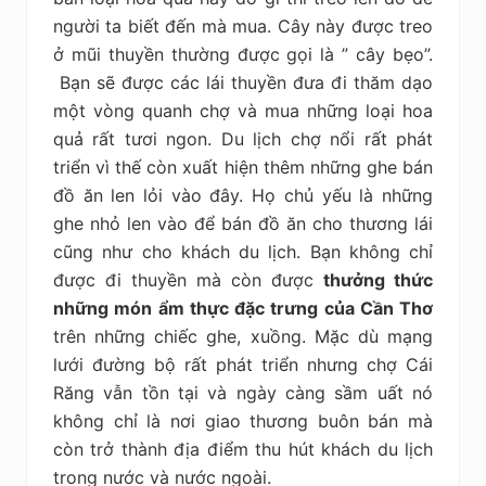
người ta biết đến mà mua. Cây này được treo
ở mũi thuyền thường được gọi là ” cây bẹo”.
Bạn sẽ được các lái thuyền đưa đi thăm dạo
một vòng quanh chợ và mua những loại hoa
quả rất tươi ngon. Du lịch chợ nổi rất phát
triển vì thế còn xuất hiện thêm những ghe bán
đồ ăn len lỏi vào đây. Họ chủ yếu là những
ghe nhỏ len vào để bán đồ ăn cho thương lái
cũng như cho khách du lịch. Bạn không chỉ
được đi thuyền mà còn được
thưởng thức
những món ẩm thực đặc trưng của Cần Thơ
trên những chiếc ghe, xuồng. Mặc dù mạng
lưới đường bộ rất phát triển nhưng chợ Cái
Răng vẫn tồn tại và ngày càng sầm uất nó
không chỉ là nơi giao thương buôn bán mà
còn trở thành địa điểm thu hút khách du lịch
trong nước và nước ngoài.