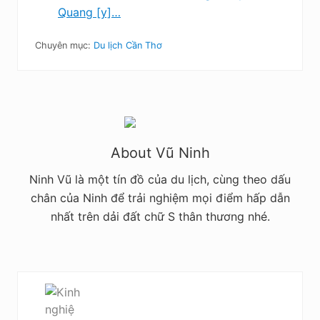
Quang [y]…
Chuyên mục:
Du lịch Cần Thơ
About
Vũ Ninh
Ninh Vũ là một tín đồ của du lịch, cùng theo dấu
chân của Ninh để trải nghiệm mọi điểm hấp dẫn
nhất trên dải đất chữ S thân thương nhé.
P
r