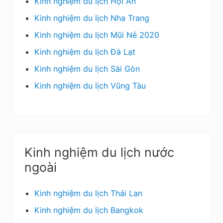
Kinh nghiệm du lịch Hội An
Kinh nghiệm du lịch Nha Trang
Kinh nghiệm du lịch Mũi Né 2020
Kinh nghiệm du lịch Đà Lạt
Kinh nghiệm du lịch Sài Gòn
Kinh nghiệm du lịch Vũng Tàu
Kinh nghiệm du lịch nước
ngoài
Kinh nghiệm du lịch Thái Lan
Kinh nghiệm du lịch Bangkok