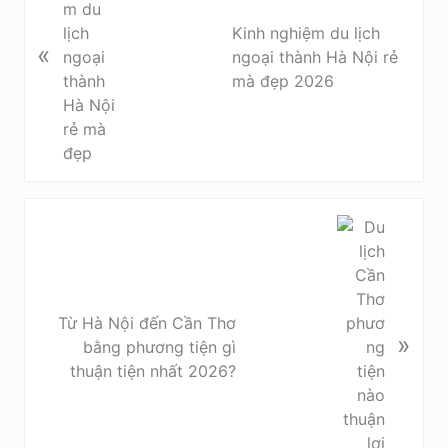
e
v
Kinh nghiệm du lịch
«
i
ngoại thành Hà Nội rẻ
o
mà đẹp 2026
u
s
P
o
s
t
N
:
e
x
t
P
Từ Hà Nội đến Cần Thơ
»
o
bằng phương tiện gì
s
thuận tiện nhất 2026?
t
: