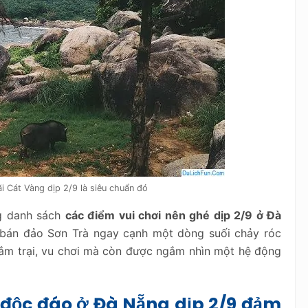
ãi Cát Vàng dịp 2/9 là siêu chuẩn đó
ng danh sách
các điểm vui chơi nên ghé dịp 2/9 ở Đà
 bán đảo Sơn Trà ngay cạnh một dòng suối chảy róc
cắm trại, vu chơi mà còn được ngắm nhìn một hệ động
 độc đáo ở Đà Nẵng dịp 2/9 đảm