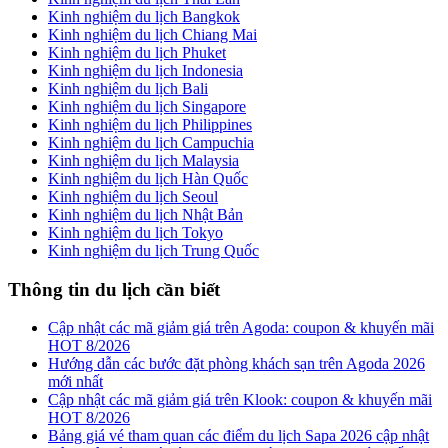
Kinh nghiệm du lịch Bangkok
Kinh nghiệm du lịch Chiang Mai
Kinh nghiệm du lịch Phuket
Kinh nghiệm du lịch Indonesia
Kinh nghiệm du lịch Bali
Kinh nghiệm du lịch Singapore
Kinh nghiệm du lịch Philippines
Kinh nghiệm du lịch Campuchia
Kinh nghiệm du lịch Malaysia
Kinh nghiệm du lịch Hàn Quốc
Kinh nghiệm du lịch Seoul
Kinh nghiệm du lịch Nhật Bản
Kinh nghiệm du lịch Tokyo
Kinh nghiệm du lịch Trung Quốc
Thông tin du lịch cần biết
Cập nhật các mã giảm giá trên Agoda: coupon & khuyến mãi
HOT 8/2026
Hướng dẫn các bước đặt phòng khách sạn trên Agoda 2026
mới nhất
Cập nhật các mã giảm giá trên Klook: coupon & khuyến mãi
HOT 8/2026
Bảng giá vé tham quan các điểm du lịch Sapa 2026 cập nhật