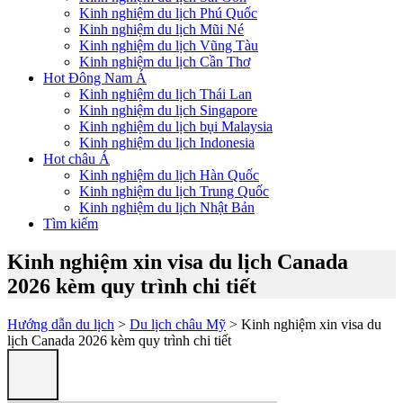
Kinh nghiệm du lịch Phú Quốc
Kinh nghiệm du lịch Mũi Né
Kinh nghiệm du lịch Vũng Tàu
Kinh nghiệm du lịch Cần Thơ
Hot Đông Nam Á
Kinh nghiệm du lịch Thái Lan
Kinh nghiệm du lịch Singapore
Kinh nghiệm du lịch bụi Malaysia
Kinh nghiệm du lịch Indonesia
Hot châu Á
Kinh nghiệm du lịch Hàn Quốc
Kinh nghiệm du lịch Trung Quốc
Kinh nghiệm du lịch Nhật Bản
Tìm kiếm
Kinh nghiệm xin visa du lịch Canada
2026 kèm quy trình chi tiết
Hướng dẫn du lịch
>
Du lịch châu Mỹ
> Kinh nghiệm xin visa du
lịch Canada 2026 kèm quy trình chi tiết