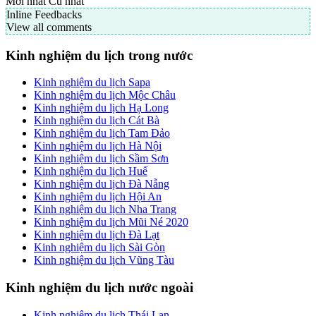
Mới nhất
Cũ nhất
Inline Feedbacks
View all comments
Primary
Kinh nghiệm du lịch trong nước
Sidebar
Kinh nghiệm du lịch Sapa
Kinh nghiệm du lịch Mộc Châu
Kinh nghiệm du lịch Hạ Long
Kinh nghiệm du lịch Cát Bà
Kinh nghiệm du lịch Tam Đảo
Kinh nghiệm du lịch Hà Nội
Kinh nghiệm du lịch Sầm Sơn
Kinh nghiệm du lịch Huế
Kinh nghiệm du lịch Đà Nẵng
Kinh nghiệm du lịch Hội An
Kinh nghiệm du lịch Nha Trang
Kinh nghiệm du lịch Mũi Né 2020
Kinh nghiệm du lịch Đà Lạt
Kinh nghiệm du lịch Sài Gòn
Kinh nghiệm du lịch Vũng Tàu
Kinh nghiệm du lịch nước ngoài
Kinh nghiệm du lịch Thái Lan