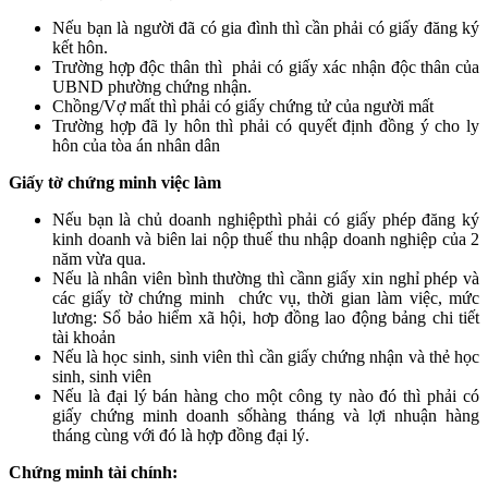
Nếu bạn là người đã có gia đình thì cần phải có giấy đăng ký
kết hôn.
Trường hợp độc thân thì phải có giấy xác nhận độc thân của
UBND phường chứng nhận.
Chồng/Vợ mất thì phải có giấy chứng tử của người mất
Trường hợp đã ly hôn thì phải có quyết định đồng ý cho ly
hôn của tòa án nhân dân
Giấy tờ chứng minh việc làm
Nếu bạn là chủ doanh nghiệpthì phải có giấy phép đăng ký
kinh doanh và biên lai nộp thuế thu nhập doanh nghiệp của 2
năm vừa qua.
Nếu là nhân viên bình thường thì cầnn giấy xin nghỉ phép và
các giấy tờ chứng minh chức vụ, thời gian làm việc, mức
lương: Sổ bảo hiểm xã hội, hơp đồng lao động bảng chi tiết
tài khoản
Nếu là học sinh, sinh viên thì cần giấy chứng nhận và thẻ học
sinh, sinh viên
Nếu là đại lý bán hàng cho một công ty nào đó thì phải có
giấy chứng minh doanh sốhàng tháng và lợi nhuận hàng
tháng cùng với đó là hợp đồng đại lý.
Chứng minh tài chính: