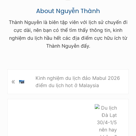
About
Nguyễn Thành
Thành Nguyễn là biên tập viên với lịch sử chuyến đi
cực dài, nên bạn có thể tìm thấy thông tin, kinh
nghiệm du lịch hầu hết các địa điểm cực hữu ích từ
Thành Nguyễn đấy.
P
Kinh nghiệm du lịch đảo Mabul 2026
«
r
điểm du lịch hot ở Malaysia
e
v
i
N
o
e
u
x
s
t