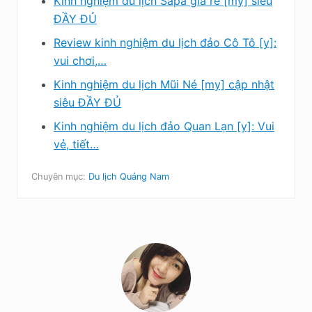
Kinh nghiệm du lịch Sapa giá rẻ [my] siêu
ĐẦY ĐỦ
Review kinh nghiệm du lịch đảo Cô Tô [y]:
vui chơi,…
Kinh nghiệm du lịch Mũi Né [my] cập nhật
siêu ĐẦY ĐỦ
Kinh nghiệm du lịch đảo Quan Lạn [y]: Vui
vẻ, tiết…
Chuyên mục:
Du lịch Quảng Nam