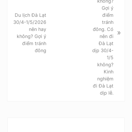
P
P
o
o
s
s
Du lịch Đà Lạt
t
t
30/4-1/5/2026
:
:
nên hay
»
không? Gợi ý
điểm tránh
đông