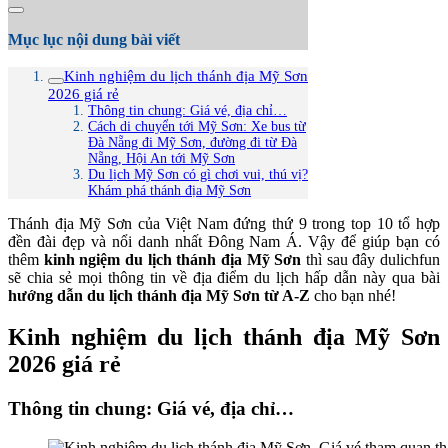
Mục lục nội dung bài viết
Kinh nghiệm du lịch thánh địa Mỹ Sơn
2026 giá rẻ
Thông tin chung: Giá vé, địa chỉ…
Cách di chuyển tới Mỹ Sơn: Xe bus từ
Đà Nẵng đi Mỹ Sơn, đường đi từ Đà
Nẵng, Hội An tới Mỹ Sơn
Du lịch Mỹ Sơn có gì chơi vui, thú vị?
Khám phá thánh địa Mỹ Sơn
Thánh địa Mỹ Sơn của Việt Nam đứng thứ 9 trong top 10 tổ hợp
đền đài đẹp và nổi danh nhất Đông Nam Á. Vậy để giúp bạn có
thêm
kinh ngiệm du lịch thánh địa Mỹ Sơn
thì sau đây dulichfun
sẽ chia sẻ mọi thông tin về địa điểm du lịch hấp dẫn này qua bài
hướng dẫn du lịch thánh địa Mỹ Sơn từ A-Z
cho bạn nhé!
Kinh nghiệm du lịch thánh địa Mỹ Sơn
2026 giá rẻ
Thông tin chung: Giá vé, địa chỉ…