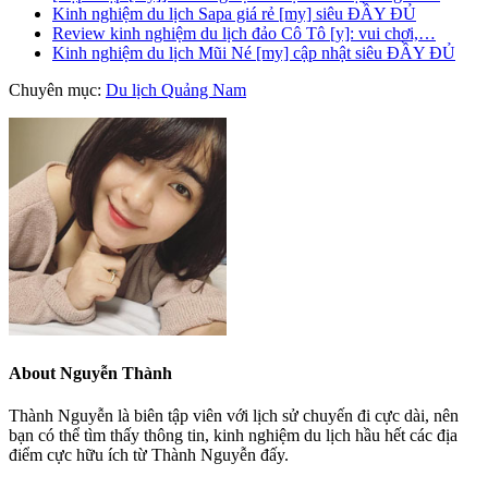
Kinh nghiệm du lịch Sapa giá rẻ [my] siêu ĐẦY ĐỦ
Review kinh nghiệm du lịch đảo Cô Tô [y]: vui chơi,…
Kinh nghiệm du lịch Mũi Né [my] cập nhật siêu ĐẦY ĐỦ
Chuyên mục:
Du lịch Quảng Nam
About
Nguyễn Thành
Thành Nguyễn là biên tập viên với lịch sử chuyến đi cực dài, nên
bạn có thể tìm thấy thông tin, kinh nghiệm du lịch hầu hết các địa
điểm cực hữu ích từ Thành Nguyễn đấy.