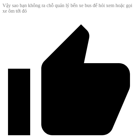
Vậy sao bạn không ra chỗ quản lý bến xe bus để hỏi xem hoặc gọi
xe ôm tới đó