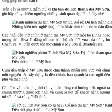
sàng giúp đỡ khi bạn cần.
Trên đây là những điểm thú vị khi bạn
du lịch thánh địa Mỹ Sơn
,
giờ hãy cùng chiêm ngưỡng những cảnh quan đẹp ở nơi đây nhé
Những kiến trúc nghệ thuật, điêu khắc tinh xảo còn in dấu đậm
Các ngôi đền thờ chính ở thánh địa Mỹ Sơn thờ một bộ Linga hoặc
tượng thần Siva là đấng tối cao bảo hộ các đời vua của dòng họ
Cham Pa. Vị thần được tôn thờ chính ở Mỹ Sơn là Bhadrésvara.
Đền thờ chính ở Mỹ Sơn
Cụm đền tháp ở Mỹ Sơn được chia thành nhiều khu vực với cùng
một nguyên tắc xây dựng là đền chính, bao quanh là các ngôi đền
phụ và tháp nhỏ.
Các đền và miếu phụ thờ các vị thần trông coi hướng trời, ngoài ra
chúng thường được lợp ngói và cũng là nơi để khách hàng hương
tới sửa lễ và cất giữ đồ tế lễ.
Đền thờ phụ ở thánh địa Mỹ Sơn