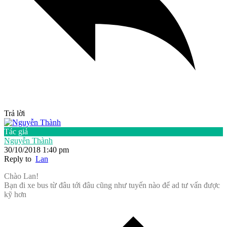
Trả lời
Tác giả
Nguyễn Thành
30/10/2018 1:40 pm
Reply to
Lan
Chào Lan!
Bạn đi xe bus từ đâu tới đâu cũng như tuyến nào để ad tư vấn được
kỹ hơn