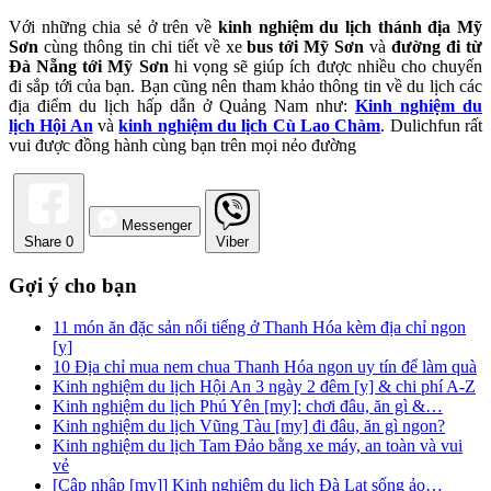
Với những chia sẻ ở trên về
kinh nghiệm du lịch thánh địa Mỹ
Sơn
cùng thông tin chi tiết về xe
bus tới Mỹ Sơn
và
đường đi từ
Đà Nẵng tới Mỹ Sơn
hi vọng sẽ giúp ích được nhiều cho chuyến
đi sắp tới của bạn. Bạn cũng nên tham khảo thông tin về du lịch các
địa điểm du lịch hấp dẫn ở Quảng Nam như:
Kinh nghiệm du
lịch Hội An
và
kinh nghiệm du lịch Cù Lao Chàm
. Dulichfun rất
vui được đồng hành cùng bạn trên mọi nẻo đường
Messenger
Share
0
Viber
Gợi ý cho bạn
11 món ăn đặc sản nổi tiếng ở Thanh Hóa kèm địa chỉ ngon
[y]
10 Địa chỉ mua nem chua Thanh Hóa ngon uy tín để làm quà
Kinh nghiệm du lịch Hội An 3 ngày 2 đêm [y] & chi phí A-Z
Kinh nghiệm du lịch Phú Yên [my]: chơi đâu, ăn gì &…
Kinh nghiệm du lịch Vũng Tàu [my] đi đâu, ăn gì ngon?
Kinh nghiệm du lịch Tam Đảo bằng xe máy, an toàn và vui
vẻ
[Cập nhập [my]] Kinh nghiệm du lịch Đà Lạt sống ảo…