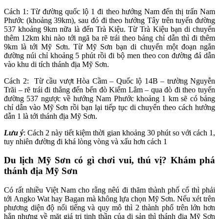
Cách 1: Từ đường quốc lộ 1 đi theo hướng Nam đến thị trấn Nam
Phước (khoảng 39km), sau đó đi theo hướng Tây trên tuyến đường
537 khoảng 9km nữa là đến Trà Kiệu. Từ Trà Kiệu bạn di chuyển
thêm 12km khi nào tới ngã ba rẽ trái theo bảng chỉ dẫn thì đi thêm
9km là tới Mỹ Sơn. Từ Mỹ Sơn bạn di chuyển một đoạn ngắn
đường núi chỉ khoảng 5 phút rồi đi bộ men theo con đường đá dẫn
vào khu di tích thánh địa Mỹ Sơn.
Cách 2: Từ cầu vượt Hòa Cầm – Quốc lộ 14B – trường Nguyễn
Trãi – rẽ trái đi thẳng đến bến đò Kiểm Lâm – qua đò đi theo tuyến
đường 537 ngược về hướng Nam Phước khoảng 1 km sẽ có bảng
chỉ dẫn vào Mỹ Sơn rồi bạn lại tiếp tục di chuyển theo cách hướng
dẫn 1 là tới thánh địa Mỹ Sơn.
Lưu ý
: Cách 2 này tiết kiệm thời gian khoảng 30 phút so với cách 1,
tuy nhiên đường đi khá lòng vòng và xấu hơn cách 1
Du lịch Mỹ Sơn có gì chơi vui, thú vị? Khám phá
thánh địa Mỹ Sơn
Có rất nhiều Việt Nam cho rằng nêú đi thăm thành phố cổ thì phải
tới Angko Wat hay Bagan mà không lựa chọn Mỹ Sơn. Nếu xét trên
phương diện độ nổi tiếng và quy mô thì 2 thành phố trên lớn hơn
hẳn nhưng về mặt giá trị tinh thần của di sản thì thánh địa Mỹ Sơn