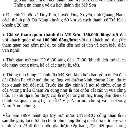
Thông tin chung về du lịch thánh địa Mỹ Sơn
+ Địa chỉ: Thuộc xã Duy Phú, huyện Duy Xuyên, tỉnh Quảng Nam,
cách thành phố Đà Nẵng khoảng 69 km và cách thành cổ Trà Kiệu
khoảng 20 km.
+
Giá vé tham quan thánh địa Mỹ Sơn
:
150.000 đồng/lượt
đối
với khách quốc tế và
100.000 đồng/lượt
với du khách nội địa (Vé
tham quan bao gồm phí đi xe điện đến nơi di tích và xem biểu diễn
văn nghệ)
+ Thời gian mở cửa: Từ 6h30 sáng đến 17h00 (khu di tích mở tất cả
các ngày trong năm, kể cả các ngày lễ, tết).
+ Thông tin chung: Thánh địa Mỹ Sơn là tổ hợp bao gồm nhiều đền
đài Chăm Pa cổ ở một thung lũng với đường kính chừng 2km, được
bao quanh bởi đồi núi. Trước kia đây chính là nơi tổ chức, cúng tế
của vương triều Chăm Pa cũng như là nơi chôn cất các vị vua cùng
thời. Thánh địa luôn được coi là một trong những trung tâm đền đài
chính và quan trọng bậc nhất ở Việt Nam nói chung và của Đông
Nam Á nói chung.
Vào năm 1999 thánh địa Mỹ Sơn được UNESCO công nhận là di
sản thế giới, tại nước ta chính phủ cũng thống nhất đưa nơi này vào
danh sách 23 di tích quốc gia được xếp hạng đặc biệt quan trọng