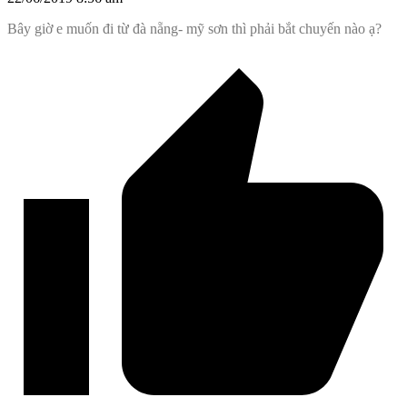
Bây giờ e muốn đi từ đà nẵng- mỹ sơn thì phải bắt chuyến nào ạ?