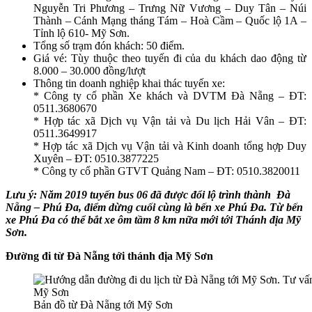
Nguyễn Tri Phương – Trưng Nữ Vương – Duy Tân – Núi
Thành – Cánh Mạng tháng Tám – Hoà Cầm – Quốc lộ 1A –
Tỉnh lộ 610- Mỹ Sơn.
Tổng số trạm đón khách: 50 điểm.
Giá vé: Tùy thuộc theo tuyến đi của du khách dao động từ
8.000 – 30.000 đồng/lượt
Thông tin doanh nghiệp khai thác tuyến xe:
* Công ty cổ phần Xe khách và DVTM Đà Nẵng – ĐT:
0511.3680670
* Hợp tác xã Dịch vụ Vận tải và Du lịch Hải Vân – ĐT:
0511.3649917
* Hợp tác xã Dịch vụ Vận tải và Kinh doanh tổng hợp Duy
Xuyên – ĐT: 0510.3877225
* Công ty cổ phần GTVT Quảng Nam – ĐT: 0510.3820011
Lưu ý: Năm 2019 tuyến bus 06 đã được đổi lộ trình thành Đà
Nẵng – Phú Đa, điểm dừng cuối cùng là bến xe Phú Đa. Từ bến
xe Phú Đa có thể bắt xe ôm tầm 8 km nữa mới tới Thánh địa Mỹ
Sơn.
Đường đi từ Đà Nẵng tới thánh địa Mỹ Sơn
Bản đồ từ Đà Nẵng tới Mỹ Sơn