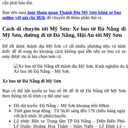
cần phải bảo tồn.
Bạn nên mua
tour tham quan Thánh Địa Mỹ Sơn bằng xe bus
online với giá chỉ 382k
để chuyến đi thêm phần thú vị.
Cách di chuyển tới Mỹ Sơn: Xe bus từ Đà Nẵng đi
Mỹ Sơn, đường đi từ Đà Nẵng, Hội An tới Mỹ Sơn
Để tới được thánh địa Mỹ Sơn có rất nhiều phương tiện và hình
thức để đi song do khoảng cách không quá lớn nên xe bus và xe
máy được ưu ái lựa chọn hơn cả.
Xe bus 06 Đà Nẵng – Mỹ Sơn
Xe bus từ Đà Nẵng đi Mỹ Sơn
Bạn có thể bắt tuyến xe bus số 06 để đi từ Đà Nẵng tới Mỹ Sơn
theo thông tin lộ trình cụ thể như sau:
Độ dài tuyến: Đà Nẵng – Mỹ Sơn khoảng trên 60km
Thời gian hoạt động: Từ 5h30 sáng đến 17h chiều hàng ngày
với lịch trình 30 phút/chuyến.
Lộ trình: Bến xe Trung tâm TP Đà Nẵng – Điện Biên Phủ-
Lê Duẩn- Hoàng Hoa Thám – Hàm Nghi – Lê Đình Lý –