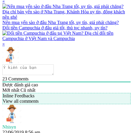
Previous
«
Post:
Nên mua yến sào ở đâu Nha Trang tốt, uy tín, giá phải chăng?
Next
Đổi tiền Campuchia ở đâu giá tốt, thủ tục nhanh, uy tín?
Post:
»
23
Comments
Được đánh giá cao
Mới nhất
Cũ nhất
Inline Feedbacks
View all comments
Nhisyn
22/06/2019 8:56 am