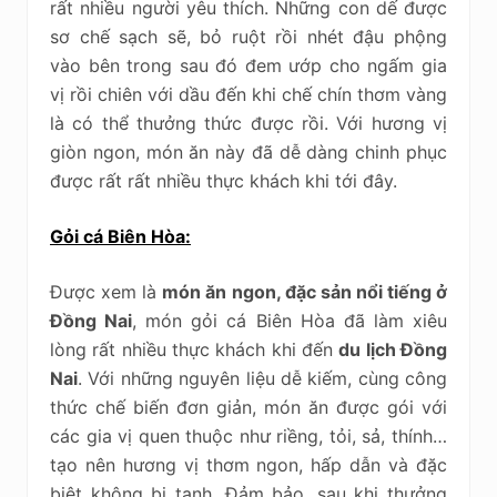
rất nhiều người yêu thích. Những con dế được
sơ chế sạch sẽ, bỏ ruột rồi nhét đậu phộng
vào bên trong sau đó đem ướp cho ngấm gia
vị rồi chiên với dầu đến khi chế chín thơm vàng
là có thể thưởng thức được rồi. Với hương vị
giòn ngon, món ăn này đã dễ dàng chinh phục
được rất rất nhiều thực khách khi tới đây.
Gỏi cá Biên Hòa:
Được xem là
món ăn ngon, đặc sản nổi tiếng ở
Đồng Nai
, món gỏi cá Biên Hòa đã làm xiêu
lòng rất nhiều thực khách khi đến
du lịch Đồng
Nai
. Với những nguyên liệu dễ kiếm, cùng công
thức chế biến đơn giản, món ăn được gói với
các gia vị quen thuộc như riềng, tỏi, sả, thính…
tạo nên hương vị thơm ngon, hấp dẫn và đặc
biệt không bị tanh. Đảm bảo, sau khi thưởng