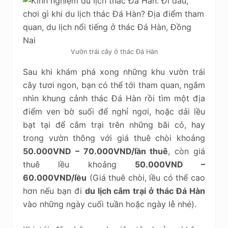
Vườn trái cây ở thác Đá Hàn
Sau khi khám phá xong những khu vườn trái
cây tươi ngon, bạn có thể tới tham quan, ngắm
nhìn khung cảnh thác Đá Hàn rồi tìm một địa
điểm ven bờ suối để nghỉ ngơi, hoặc dải lều
bạt tại để cắm trại trên những bãi cỏ, hay
trong vườn thông với giá thuê chòi khoảng
50.000VND – 70.000VND/lần thuê
, còn giá
thuê lều khoảng
50.000VND –
60.000VND/lều
(Giá thuê chòi, lều có thể cao
hơn nếu bạn đi
du lịch cắm trại ở thác Đá Hàn
vào những ngày cuối tuần hoặc ngày lễ nhé).