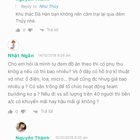
Reply to
Như Thủy
Khu thác Đà Hàn bạn không nên cắm trại lại qua đêm
Thủy nhé.
Trả lời
0
Nhật Ngân
14/10/2018 9:26 am
Cho em hỏi là mình tự đem đồ ăn theo thì có phụ thu
khôg ạ nếu có thì bao nhiêu? Vs ở đây có hỗ trợ kĩ thuật
vd như: ổ điện, loa, micro… thuê cũng đc nhưg giá bao
nhiêu ạ ? Có sân trống để tổ chức hoạt động team
building ko ạ ? Nếu đi vs số lượng trên 40 người thì bên
a/c có khuyến mãi hay hậu mãi gì không ?
Trả lời
0
Nguyễn Thành
15/10/2018 8:32 am