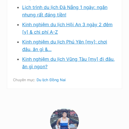
Lịch trình du lịch Đà Nẵng 1 ngày: ngắn
nhưng rất đáng tiền!
Kinh nghiệm du lịch Hội An 3 ngày 2 đêm
[y] & chi phí A-Z
Kinh nghiệm du lịch Phú Yên [my]: chơi
đâu, ăn gì &…
Kinh nghiệm du lịch Vũng Tàu [my] đi đâu,
ăn gì ngon?
Chuyên mục:
Du lịch Đồng Nai