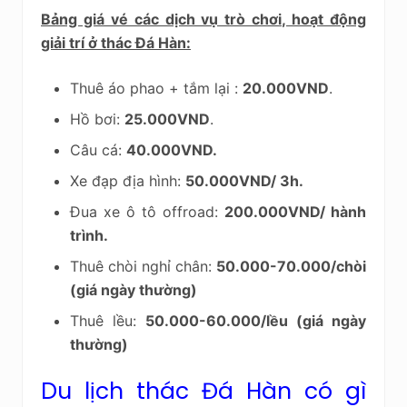
Bảng giá vé các dịch vụ trò chơi, hoạt động
giải trí ở thác Đá Hàn:
Thuê áo phao + tắm lại :
20.000VND
.
Hồ bơi:
25.000VND
.
Câu cá:
40.000VND.
Xe đạp địa hình:
50.000VND/ 3h.
Đua xe ô tô offroad:
200.000VND/ hành
trình.
Thuê chòi nghỉ chân:
50.000-70.000/chòi
(giá ngày thường)
Thuê lều:
50.000-60.000/lều (giá ngày
thường)
Du lịch thác Đá Hàn có gì