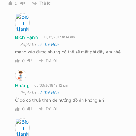
Trả lời
0
Bích Hạnh
15/12/2017 8:34 am
Reply to
Lê Thị Hóa
mang vào được nhưng có thể sẽ mất phí đấy em nhé
Trả lời
0
Hoàng
05/03/2018 12:12 pm
Reply to
Lê Thị Hóa
Ở đó có thuê than để nướng đồ ăn không ạ ?
Trả lời
0