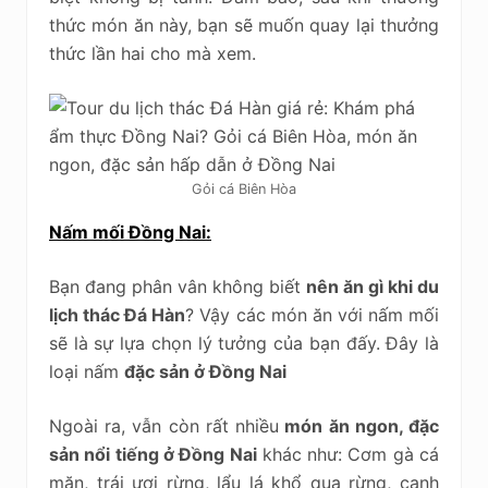
thức món ăn này, bạn sẽ muốn quay lại thưởng
thức lần hai cho mà xem.
Gỏi cá Biên Hòa
Nấm mối Đồng Nai:
Bạn đang phân vân không biết
nên ăn gì khi du
lịch thác Đá Hàn
? Vậy các món ăn với nấm mối
sẽ là sự lựa chọn lý tưởng của bạn đấy. Đây là
loại nấm
đặc sản ở Đồng Nai
Ngoài ra, vẫn còn rất nhiều
món ăn ngon, đặc
sản nổi tiếng ở Đồng Nai
khác như: Cơm gà cá
mặn, trái ươi rừng, lẩu lá khổ qua rừng, canh