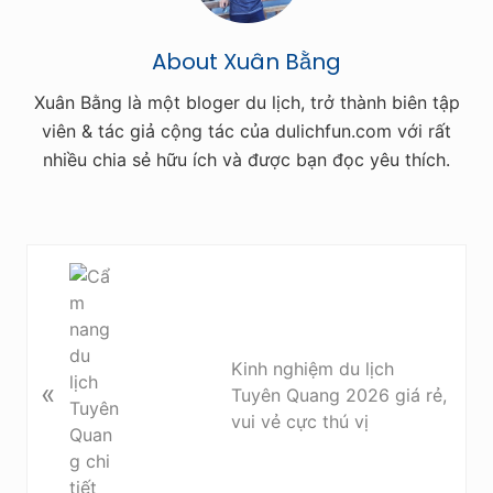
About
Xuân Bằng
Xuân Bằng là một bloger du lịch, trở thành biên tập
viên & tác giả cộng tác của dulichfun.com với rất
nhiều chia sẻ hữu ích và được bạn đọc yêu thích.
P
r
e
v
Kinh nghiệm du lịch
i
«
Tuyên Quang 2026 giá rẻ,
o
vui vẻ cực thú vị
u
s
P