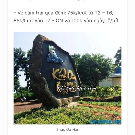
– Vé cắm trại qua đêm: 75k/lượt từ T2 – T6,
85k/lượt vào T7 – CN và 100k vào ngày lễ/tết
Thác Đá Hàn