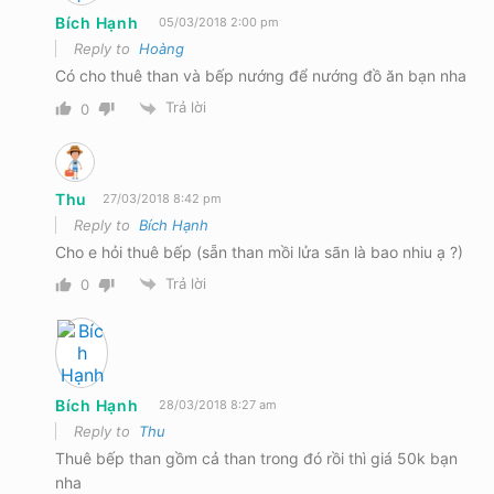
Bích Hạnh
05/03/2018 2:00 pm
Reply to
Hoàng
Có cho thuê than và bếp nướng để nướng đồ ăn bạn nha
Trả lời
0
Thu
27/03/2018 8:42 pm
Reply to
Bích Hạnh
Cho e hỏi thuê bếp (sẵn than mồi lửa sãn là bao nhiu ạ ?)
Trả lời
0
Bích Hạnh
28/03/2018 8:27 am
Reply to
Thu
Thuê bếp than gồm cả than trong đó rồi thì giá 50k bạn
nha