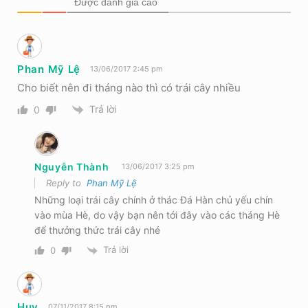
Được đánh giá cao
Phan Mỹ Lệ
13/06/2017 2:45 pm
Cho biết nên đi tháng nào thì có trái cây nhiều
Trả lời
0
Nguyễn Thành
13/06/2017 3:25 pm
Reply to
Phan Mỹ Lệ
Những loại trái cây chính ở thác Đá Hàn chủ yếu chín
vào mùa Hè, do vậy bạn nên tới đây vào các tháng Hè
để thưởng thức trái cây nhé
Trả lời
0
Huy
07/11/2017 8:15 pm