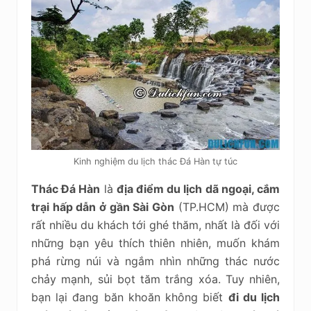
Kinh nghiệm du lịch thác Đá Hàn tự túc
Thác Đá Hàn
là
địa điểm du lịch dã ngoại, cắm
trại hấp dẫn ở gần Sài Gòn
(TP.HCM) mà được
rất nhiều du khách tới ghé thăm, nhất là đối với
những bạn yêu thích thiên nhiên, muốn khám
phá rừng núi và ngắm nhìn những thác nước
chảy mạnh, sủi bọt tăm trắng xóa. Tuy nhiên,
bạn lại đang băn khoăn không biết
đi du lịch