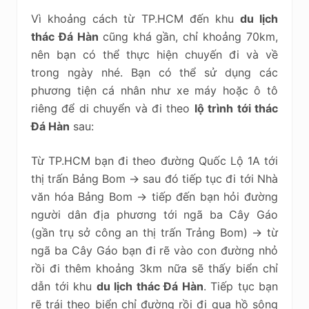
Vì khoảng cách từ TP.HCM đến khu
du lịch
thác Đá Hàn
cũng khá gần, chỉ khoảng 70km,
nên bạn có thể thực hiện chuyến đi và về
trong ngày nhé. Bạn có thể sử dụng các
phương tiện cá nhân như xe máy hoặc ô tô
riêng để di chuyển và đi theo
lộ trình tới thác
Đá Hàn
sau:
Từ TP.HCM bạn đi theo đường Quốc Lộ 1A tới
thị trấn Bảng Bom -> sau đó tiếp tục đi tới Nhà
văn hóa Bảng Bom -> tiếp đến bạn hỏi đường
người dân địa phương tới ngã ba Cây Gáo
(gần trụ sở công an thị trấn Trảng Bom) -> từ
ngã ba Cây Gáo bạn đi rẽ vào con đường nhỏ
rồi đi thêm khoảng 3km nữa sẽ thấy biển chỉ
dẫn tới khu
du lịch thác Đá Hàn
. Tiếp tục bạn
rẽ trái theo biển chỉ đường rồi đi qua hồ sông