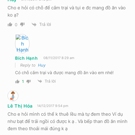
Cho e hỏi có chỗ để cắm trại và tụi e đc mang đồ ăn vào
ko ạ?
Trả lời
0
Bích Hạnh
08/11/2017 8:29 am
Reply to
Huy
Có chỗ cắm trại và được mang đồ ăn vào em nhé!
Trả lời
1
Lê Thị Hóa
14/12/2017 9:54 pm
Cho e hỏi mình có thể k thuê lều mà tự đem theo Ví dụ
như bạt để trải ngồi có được k ạ . Và bếp than đồ ăn mình
đem theo thoải mái đúng k ạ