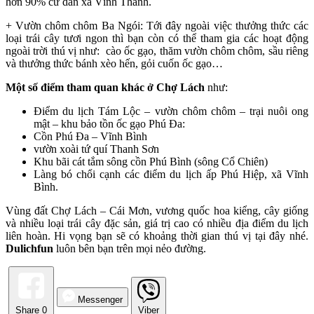
hơn 90% cư dẫn xã Vĩnh Thành.
+ Vườn chôm chôm Ba Ngói: Tới đây ngoài việc thưởng thức các
loại trái cây tươi ngon thì bạn còn có thể tham gia các hoạt động
ngoài trời thú vị như: cào ốc gạo, thăm vườn chôm chôm, sầu riêng
và thưởng thức bánh xèo hến, gỏi cuốn ốc gạo…
Một số điểm tham quan khác ở Chợ Lách
như:
Điểm du lịch Tám Lộc – vườn chôm chôm – trại nuôi ong
mật – khu bảo tồn ốc gạo Phú Đa:
Cồn Phú Đa – Vĩnh Bình
vườn xoài tứ quí Thanh Sơn
Khu bãi cát tắm sông cồn Phú Bình (sông Cổ Chiên)
Làng bó chổi cạnh các điểm du lịch ấp Phú Hiệp, xã Vĩnh
Bình.
Vùng đất Chợ Lách – Cái Mơn, vương quốc hoa kiểng, cây giống
và nhiều loại trái cây đặc sản, giá trị cao có nhiều địa điểm du lịch
liên hoàn. Hi vọng bạn sẽ có khoảng thời gian thú vị tại đây nhé.
Dulichfun
luôn bên bạn trên mọi nẻo đường.
Messenger
Share
0
Viber