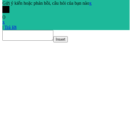
Gửi ý kiến hoặc phản hồi, câu hỏi của bạn nào
x
(
)
x
|
Trả lời
Insert