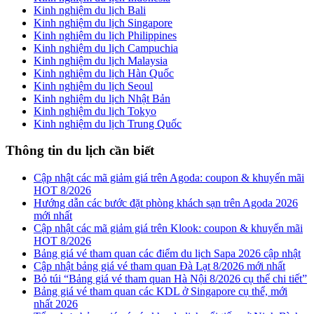
Kinh nghiệm du lịch Bali
Kinh nghiệm du lịch Singapore
Kinh nghiệm du lịch Philippines
Kinh nghiệm du lịch Campuchia
Kinh nghiệm du lịch Malaysia
Kinh nghiệm du lịch Hàn Quốc
Kinh nghiệm du lịch Seoul
Kinh nghiệm du lịch Nhật Bản
Kinh nghiệm du lịch Tokyo
Kinh nghiệm du lịch Trung Quốc
Thông tin du lịch cần biết
Cập nhật các mã giảm giá trên Agoda: coupon & khuyến mãi
HOT 8/2026
Hướng dẫn các bước đặt phòng khách sạn trên Agoda 2026
mới nhất
Cập nhật các mã giảm giá trên Klook: coupon & khuyến mãi
HOT 8/2026
Bảng giá vé tham quan các điểm du lịch Sapa 2026 cập nhật
Cập nhật bảng giá vé tham quan Đà Lạt 8/2026 mới nhất
Bỏ túi “Bảng giá vé tham quan Hà Nội 8/2026 cụ thể chi tiết”
Bảng giá vé tham quan các KDL ở Singapore cụ thể, mới
nhất 2026