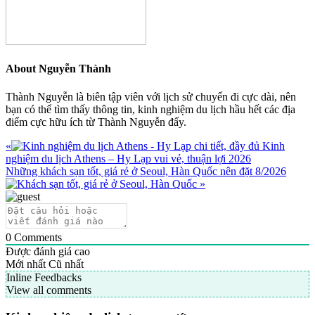
About
Nguyễn Thành
Thành Nguyễn là biên tập viên với lịch sử chuyến đi cực dài, nên
bạn có thể tìm thấy thông tin, kinh nghiệm du lịch hầu hết các địa
điểm cực hữu ích từ Thành Nguyễn đấy.
Previous
«
Kinh
Post:
nghiệm du lịch Athens – Hy Lạp vui vẻ, thuận lợi 2026
Next
Những khách sạn tốt, giá rẻ ở Seoul, Hàn Quốc nên đặt 8/2026
Post:
»
0
Comments
Được đánh giá cao
Mới nhất
Cũ nhất
Inline Feedbacks
View all comments