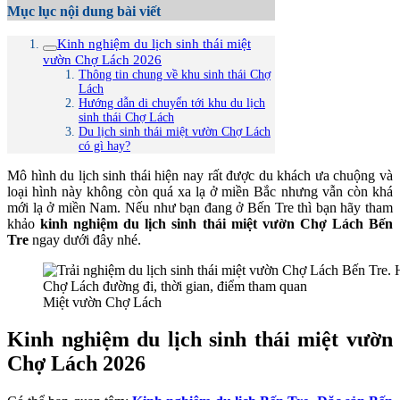
Mục lục nội dung bài viết
Kinh nghiệm du lịch sinh thái miệt
vườn Chợ Lách 2026
Thông tin chung về khu sinh thái Chợ
Lách
Hướng dẫn di chuyển tới khu du lịch
sinh thái Chợ Lách
Du lịch sinh thái miệt vườn Chợ Lách
có gì hay?
Mô hình du lịch sinh thái hiện nay rất được du khách ưa chuộng và
loại hình này không còn quá xa lạ ở miền Bắc nhưng vẫn còn khá
mới lạ ở miền Nam. Nếu như bạn đang ở Bến Tre thì bạn hãy tham
khảo
kinh nghiệm du lịch sinh thái miệt vườn Chợ Lách Bến
Tre
ngay dưới đây nhé.
Miệt vườn Chợ Lách
Kinh nghiệm du lịch sinh thái miệt vườn
Chợ Lách 2026