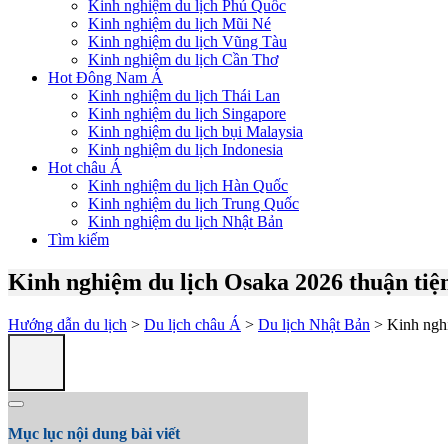
Kinh nghiệm du lịch Phú Quốc
Kinh nghiệm du lịch Mũi Né
Kinh nghiệm du lịch Vũng Tàu
Kinh nghiệm du lịch Cần Thơ
Hot Đông Nam Á
Kinh nghiệm du lịch Thái Lan
Kinh nghiệm du lịch Singapore
Kinh nghiệm du lịch bụi Malaysia
Kinh nghiệm du lịch Indonesia
Hot châu Á
Kinh nghiệm du lịch Hàn Quốc
Kinh nghiệm du lịch Trung Quốc
Kinh nghiệm du lịch Nhật Bản
Tìm kiếm
Kinh nghiệm du lịch Osaka 2026 thuận tiện,
Hướng dẫn du lịch
>
Du lịch châu Á
>
Du lịch Nhật Bản
> Kinh nghiệ
Mục lục nội dung bài viết