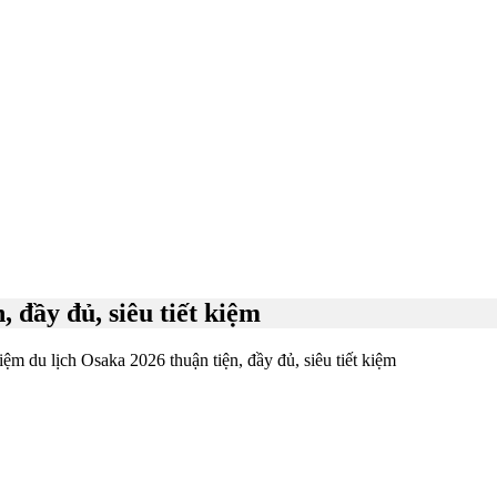
 đầy đủ, siêu tiết kiệm
m du lịch Osaka 2026 thuận tiện, đầy đủ, siêu tiết kiệm