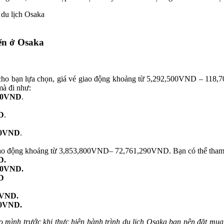
ển ở Osaka
ay cho bạn lựa chọn, giá vé giao động khoảng từ 5,292,500VND – 118
à đi như:
500VND
.
D
.
10VND
.
giao động khoảng từ 3,853,800VND– 72,761,290VND. Bạn có thể tham k
D.
00VND.
D
0VND.
80VND.
eo mình trước khi thực hiện hành trình du lịch Osaka bạn nên đặt m