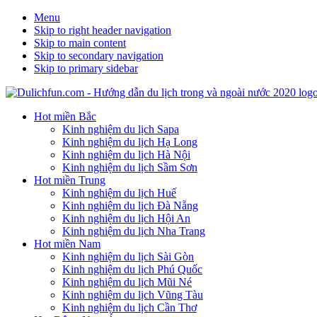
Menu
Skip to right header navigation
Skip to main content
Skip to secondary navigation
Skip to primary sidebar
Hot miền Bắc
Kinh nghiệm du lịch Sapa
Kinh nghiệm du lịch Hạ Long
Kinh nghiệm du lịch Hà Nội
Kinh nghiệm du lịch Sầm Sơn
Hot miền Trung
Kinh nghiệm du lịch Huế
Kinh nghiệm du lịch Đà Nẵng
Kinh nghiệm du lịch Hội An
Kinh nghiệm du lịch Nha Trang
Hot miền Nam
Kinh nghiệm du lịch Sài Gòn
Kinh nghiệm du lịch Phú Quốc
Kinh nghiệm du lịch Mũi Né
Kinh nghiệm du lịch Vũng Tàu
Kinh nghiệm du lịch Cần Thơ