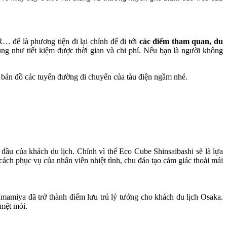
… để là phương tiện đi lại chính để đi tới
các điểm tham quan, du
cũng như tiết kiệm được thời gian và chi phí. Nếu bạn là người không
 bản đồ các tuyến đường di chuyển của tàu điện ngầm nhé.
đầu của khách du lịch. Chính vì thế Eco Cube Shinsaibashi sẽ là lựa
cách phục vụ của nhân viên nhiệt tình, chu đáo tạo cảm giác thoải mái
Imamiya đã trở thành điểm lưu trú lý tưởng cho khách du lịch Osaka.
 mệt mỏi.