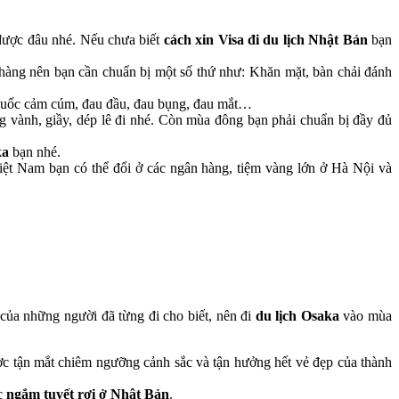
được đâu nhé. Nếu chưa biết
cách xin Visa đi du lịch Nhật Bản
bạn
hàng nên bạn cần chuẩn bị một số thứ như: Khăn mặt, bàn chải đánh
 Thuốc cảm cúm, đau đầu, đau bụng, đau mắt…
 vành, giầy, dép lê đi nhé. Còn mùa đông bạn phải chuẩn bị đầy đủ
ka
bạn nhé.
Việt Nam bạn có thể đổi ở các ngân hàng, tiệm vàng lớn ở Hà Nội và
của những người đã từng đi cho biết, nên đi
du lịch Osaka
vào mùa
được tận mắt chiêm ngưỡng cảnh sắc và tận hưởng hết vẻ đẹp của thành
ợc
ngắm tuyết rơi ở Nhật Bản
.