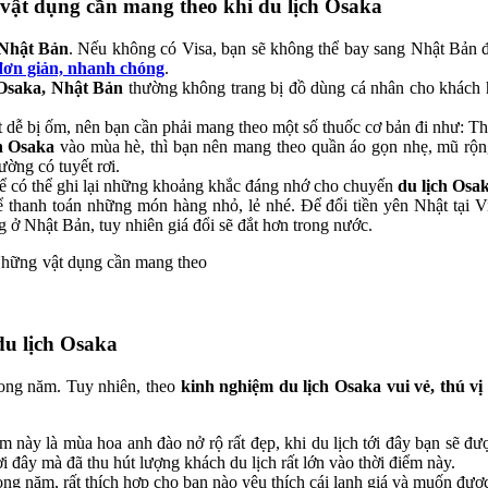
vật dụng cần mang theo khi du lịch Osaka
 Nhật Bản
. Nếu không có Visa, bạn sẽ không thể bay sang Nhật Bản 
đơn giản, nhanh chóng
.
 Osaka, Nhật Bản
thường không trang bị đồ dùng cá nhân cho khách 
ất dễ bị ốm, nên bạn cần phải mang theo một số thuốc cơ bản đi như:
h Osaka
vào mùa hè, thì bạn nên mang theo quần áo gọn nhẹ, mũ rộng
ường có tuyết rơi.
ể có thể ghi lại những khoảng khắc đáng nhớ cho chuyến
du lịch Osa
hể thanh toán những món hàng nhỏ, lẻ nhé. Để đổi tiền yên Nhật tại 
ở Nhật Bản, tuy nhiên giá đổi sẽ đắt hơn trong nước.
du lịch Osaka
rong năm. Tuy nhiên, theo
kinh nghiệm du lịch Osaka vui vẻ, thú vị
iểm này là mùa hoa anh đào nở rộ rất đẹp, khi du lịch tới đây bạn sẽ 
 đây mà đã thu hút lượng khách du lịch rất lớn vào thời điểm này.
rong năm, rất thích hợp cho bạn nào yêu thích cái lạnh giá và muốn đư