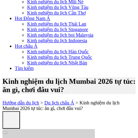
Kinh nghiệm du lịch Mũi Né
Kinh nghiệm du lịch Vũng Tàu
Kinh nghiệm du lịch Cần Thơ
Hot Đông Nam Á
Kinh nghiệm du lịch Thái Lan
Kinh nghiệm du lịch Singapore
Kinh nghiệm du lịch bụi Malaysia
Kinh nghiệm du lịch Indonesia
Hot châu Á
Kinh nghiệm du lịch Hàn Quốc
Kinh nghiệm du lịch Trung Quốc
Kinh nghiệm du lịch Nhật Bản
Tìm kiếm
Kinh nghiệm du lịch Mumbai 2026 tự túc:
ăn gì, chơi đâu vui?
Hướng dẫn du lịch
>
Du lịch châu Á
> Kinh nghiệm du lịch
Mumbai 2026 tự túc: ăn gì, chơi đâu vui?