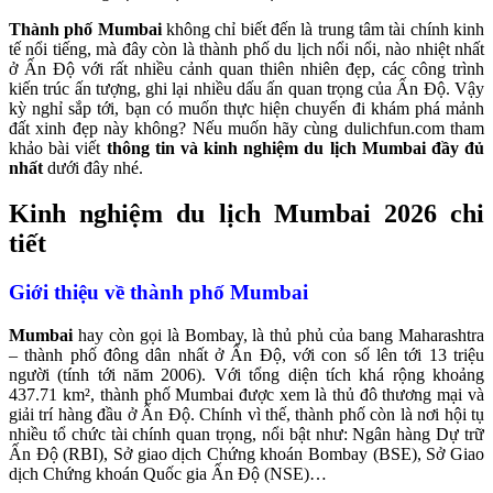
Thành phố Mumbai
không chỉ biết đến là trung tâm tài chính kinh
tế nổi tiếng, mà đây còn là thành phố du lịch nổi nổi, nào nhiệt nhất
ở Ấn Độ với rất nhiều cảnh quan thiên nhiên đẹp, các công trình
kiến trúc ấn tượng, ghi lại nhiều dấu ấn quan trọng của Ấn Độ. Vậy
kỳ nghỉ sắp tới, bạn có muốn thực hiện chuyến đi khám phá mảnh
đất xinh đẹp này không? Nếu muốn hãy cùng dulichfun.com tham
khảo bài viết
thông tin và kinh nghiệm du lịch Mumbai đầy đủ
nhất
dưới đây nhé.
Kinh nghiệm du lịch Mumbai 2026 chi
tiết
Giới thiệu về thành phố Mumbai
Mumbai
hay còn gọi là Bombay, là thủ phủ của bang Maharashtra
– thành phố đông dân nhất ở Ấn Độ, với con số lên tới 13 triệu
người (tính tới năm 2006). Với tổng diện tích khá rộng khoảng
437.71 km², thành phố Mumbai được xem là thủ đô thương mại và
giải trí hàng đầu ở Ấn Độ. Chính vì thế, thành phố còn là nơi hội tụ
nhiều tổ chức tài chính quan trọng, nổi bật như: Ngân hàng Dự trữ
Ấn Độ (RBI), Sở giao dịch Chứng khoán Bombay (BSE), Sở Giao
dịch Chứng khoán Quốc gia Ấn Độ (NSE)…