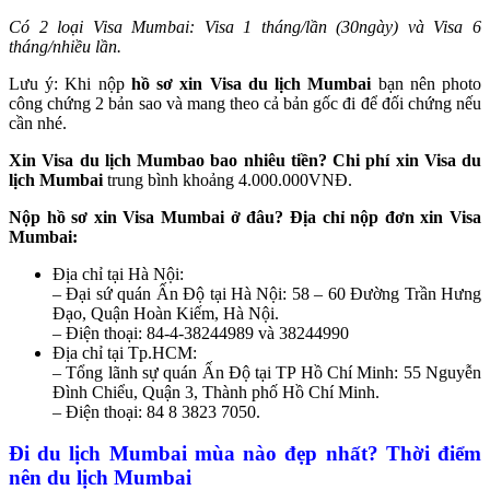
Có 2 loại Visa Mumbai: Visa 1 tháng/lần (30ngày) và Visa 6
tháng/nhiều lần.
Lưu ý: Khi nộp
hồ sơ xin Visa du lịch Mumbai
bạn nên photo
công chứng 2 bản sao và mang theo cả bản gốc đi để đối chứng nếu
cần nhé.
Xin Visa du lịch Mumbao bao nhiêu tiền?
Chi phí xin Visa du
lịch Mumbai
trung bình khoảng 4.000.000VNĐ.
Nộp hồ sơ xin Visa Mumbai ở đâu? Địa chỉ nộp đơn xin Visa
Mumbai:
Địa chỉ tại Hà Nội:
– Đại sứ quán Ấn Độ tại Hà Nội: 58 – 60 Đường Trần Hưng
Đạo, Quận Hoàn Kiếm, Hà Nội.
– Điện thoại: 84-4-38244989 và 38244990
Địa chỉ tại Tp.HCM:
– Tổng lãnh sự quán Ấn Độ tại TP Hồ Chí Minh: 55 Nguyễn
Đình Chiểu, Quận 3, Thành phố Hồ Chí Minh.
– Điện thoại: 84 8 3823 7050.
Đi du lịch Mumbai mùa nào đẹp nhất? Thời điểm
nên du lịch Mumbai