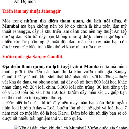
Ấn Độ môn
Triển lãm mỹ thuật Jehanggir
Một trong
những địa điểm tham quan, du lịch nổi tiếng ở
Mumbai
mà bạn không nên bỏ lỡ đó chính là khu triển lãm mỹ
thuật Jehanggir, đây là khu triển lãm dành cho nền mỹ thuật Ấn Độ
đương đại. Khi tới đây bạn không những được chiêm ngưỡng rất
nhiều các tác phầm nghệ thuật độc đáo, mà nếu may mắn bạn còn
được xem các biểu triển lãm thú vị khác nhau nữa nhé.
Vườn quốc gia Sanjay Gandhi
Địa điểm tham quan, du lịch tuyệt vời ở Mumbai
nữa mà mình
muốn giới thiệu đến các bạn đó là khu vườn quốc gia Sanjay
Gandhi. Đây là một khu sinh thái khá phát triển, với hệ động – thực
vật khá đa dạng và phong phú, tại đây có tới hơn 800 loài hoa khác
nhau cùng với 284 loài chim, 5.000 loài côn trùng, 36 loài động vật
có vú, 50 loài bò sát, hơn 150 loài bướm đầy màu sắc,… giúp bạn
có thêm nhiều trải nghiệm thú vị.
– Đặc biệt hơn cả, khi tới đây nếu may mắn bạn còn được ngắm
nhìn loại bướm Atlas – Loài bướm lớn nhất thế giới và loài hoa 7
năm mới có một lần đó là hoa Karvi. Đảm bảo khi tới đây bạn sẽ có
được rất nhiều trải nghiệm thú vị, khó quên.