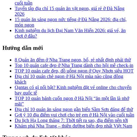
cuối tuần
Tuyển tập địa chỉ 15 quán ăn vặt ngon, giá rẻ ở Đà Nẵng
2026
15 quán ăn sáng ngon nức tiếng ở Đà Nẵng 2026: địa chỉ,
món ngon
Kinh nghiệm du lịch Đại Nam Văn Hiến 2026: giá vé, ăn
chơi ở đâu?
Hướng dẫn mới
8 Quán ăn đêm ở Nha Trang ngon, bổ, rẻ nhất định phải thử
Top 10 quán cafe đẹp ở Nha Trang dành cho hội mê check-in
TOP 10 quán cafe đẹp, đồ uống ngon ở Quy Nhơn siêu HOT
Địa chỉ 10 quán chè ngon ở Hà Nội mùa nào cũng đông
khách
Qantas có gì nổi bật? Kinh nghiệm đặt vé online cho chuyến
bay quốc tế
TOP 10 quán bánh cuốn ngon ở Hà Nội “ăn một lần là nhớ
mãi”
Địa chỉ 10 quán ăn sáng ngon gần biển Sầm Sơn đáng để thử
Gợi ý 10 địa điểm vui chơi cho trẻ em ở Hà Nội vào cuối tuần
Du lịch Hạ Long tháng 7: Thời tiết ra sao, địa điểm nên tới
Khám phá Nha Trang – thiên đường biển đẹp nhất Việt Nam