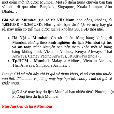
một điểm mới tới được Mumbai. Một số điểm trung chuyển bạn bạn
sẽ phải đi qua như: Bangkok, Singapore, Kuala Lumpur, Abu
Dhabi,…
Giá vé đi Mumbai giá rẻ từ Việt Nam
dao động khoảng từ
1.054USD ~
5.360USD
. Nhưng nếu bạn săn được vé máy bay giá
rẻ, may mắn có thể mua được giá vé khoảng
500USD
thôi nhé.
Hà Nội – Mumbai
: Có rất nhiều hãng hàng không đi
Mumbai, nhưng theo
kinh nghiệm du lịch Mumbai tự túc
và an toàn
mình khuyên bạn nên tham khảo một số hãng
hàng không như: Vietnam Airlines, Kenya Airways, Thai
Airways, Cathay Pacific Airways, Jet Airways (India)…
Tp.HCM – Mumbai
: Malaysia Airlines, Vietnam Airlines,
Thai Airways, Singapore Airlines…
Lưu ý: Giá vé trên đây chỉ là giá vé tham khảo, vì nó còn phụ thuộc
vào thời điểm mua vé, hãng máy bay bạn lựa chọn,… mà có giá vé
khác nhau.
Phương tiện du lịch Mumbai
Phương tiện đi lại ở Mumbai