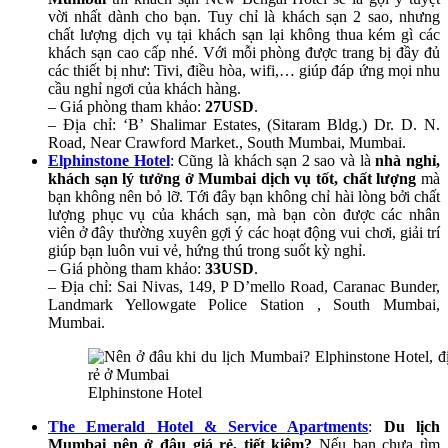
vời nhất dành cho bạn. Tuy chỉ là khách sạn 2 sao, nhưng
chất lượng dịch vụ tại khách sạn lại không thua kém gì các
khách sạn cao cấp nhé. Với mỗi phòng được trang bị đầy đủ
các thiết bị như: Tivi, điều hòa, wifi,… giúp đáp ứng mọi nhu
cầu nghỉ ngơi của khách hàng.
– Giá phòng tham khảo:
27USD
.
– Địa chỉ: ‘B’ Shalimar Estates, (Sitaram Bldg.) Dr. D. N.
Road, Near Crawford Market., South Mumbai, Mumbai.
Elphinstone Hotel
: Cũng là khách sạn 2 sao và là
nhà nghỉ,
khách sạn lý tưởng ở Mumbai dịch vụ tốt, chất lượng
mà
bạn không nên bỏ lỡ. Tới đây bạn không chỉ hài lòng bởi chất
lượng phục vụ của khách sạn, mà bạn còn được các nhân
viên ở đây thường xuyên gợi ý các hoạt động vui chơi, giải trí
giúp bạn luôn vui vẻ, hứng thú trong suốt kỳ nghỉ.
– Giá phòng tham khảo:
33USD
.
– Địa chỉ: Sai Nivas, 149, P D’mello Road, Caranac Bunder,
Landmark Yellowgate Police Station , South Mumbai,
Mumbai.
Elphinstone Hotel
The Emerald Hotel & Service Apartments
:
Du lịch
Mumbai nên ở đâu giá rẻ, tiết kiệm?
Nếu bạn chưa tìm