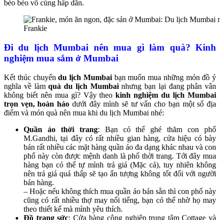
béo béo vô cùng hấp dẫn.
Frankie
Đi du lịch Mumbai nên mua gì làm quà? Kinh
nghiệm mua sắm ở Mumbai
Kết thúc chuyến
du lịch Mumbai
bạn muốn mua những món đồ ý
nghĩa về làm
quà du lịch Mumbai
nhưng bạn lại đang phân vân
không biết nên mua gì? Vậy theo
kinh nghiệm du lịch Mumbai
trọn vẹn, hoàn hảo
dưới đây mình sẽ tư vấn cho bạn một số địa
điểm và món quà nên mua khi du lịch Mumbai nhé:
Quần áo thời trang
: Bạn có thể ghé thăm con phố
M.Gandhi, tại đây có rất nhiều gian hàng, cửa hiệu có bày
bán rất nhiều các mặt hàng quần áo đa dạng khác nhau và con
phố này còn được mệnh danh là phố thời trang. Tới đây mua
hàng bạn có thể tự mình trả giá (Mặc cả), tuy nhiên không
nên trả giá quá thấp sẽ tạo ấn tượng không tốt đối với người
bán hàng.
– Hoặc nếu không thích mua quần áo bán sẵn thì con phố này
cũng có rất nhiều thợ may nổi tiếng, bạn có thể nhờ họ may
theo thiết kế mà mình yêu thích.
Đồ trang sức
: Cửa hàng công nghiệp trung tâm Cottage và