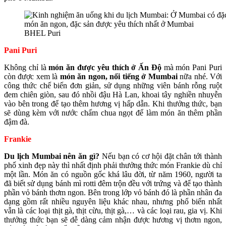
BHEL Puri
Pani Puri
Không chỉ là
món ăn được yêu thích ở Ấn Độ
mà món Pani Puri
còn được xem là
món ăn ngon, nổi tiếng ở Mumbai
nữa nhé. Với
công thức chế biến đơn giản, sử dụng những viên bánh rỗng ruột
đem chiên giòn, sau đó nhồi đậu Hà Lan, khoai tây nghiền nhuyễn
vào bên trong để tạo thêm hương vị hấp dẫn. Khi thưởng thức, bạn
sẽ dùng kèm với nước chấm chua ngọt để làm món ăn thêm phần
đậm đà.
Frankie
Du lịch Mumbai nên ăn gì?
Nếu bạn có cơ hội đặt chân tới thành
phố xinh đẹp này thì nhất định phải thưởng thức món Frankie dù chỉ
một lần. Món ăn có nguồn gốc khá lâu đời, từ năm 1960, người ta
đã biết sử dụng bánh mì rotti đêm trộn đều với trứng và để tạo thành
phần vỏ bánh thơm ngon. Bên trong lớp vỏ bánh đó là phần nhân đa
dạng gồm rất nhiều nguyên liệu khác nhau, nhưng phổ biến nhất
vẫn là các loại thịt gà, thịt cừu, thịt gà,… và các loại rau, gia vị. Khi
thưởng thức bạn sẽ dễ dàng cảm nhận được hương vị thơm ngon,