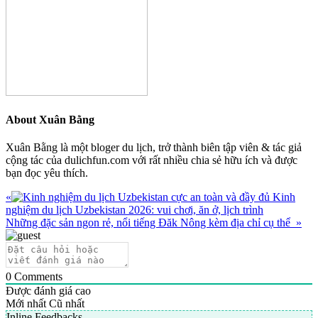
About
Xuân Bằng
Xuân Bằng là một bloger du lịch, trở thành biên tập viên & tác giả
cộng tác của dulichfun.com với rất nhiều chia sẻ hữu ích và được
bạn đọc yêu thích.
Previous
«
Kinh
Post:
nghiệm du lịch Uzbekistan 2026: vui chơi, ăn ở, lịch trình
Next
Những đặc sản ngon rẻ, nổi tiếng Đăk Nông kèm địa chỉ cụ thể
»
Post:
0
Comments
Được đánh giá cao
Mới nhất
Cũ nhất
Inline Feedbacks