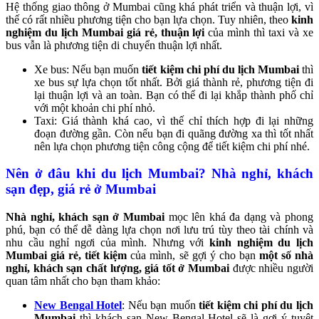
Hệ thống giao thông ở Mumbai cũng khá phát triển và thuận lợi, vì
thế có rất nhiều phương tiện cho bạn lựa chọn. Tuy nhiên, theo
kinh
nghiệm du lịch Mumbai giá rẻ, thuận lợi
của mình thì taxi và xe
bus vẫn là phương tiện di chuyển thuận lợi nhất.
Xe bus: Nếu bạn muốn
tiết kiệm chi phí du lịch Mumbai
thì
xe bus sự lựa chọn tốt nhất. Bởi giá thành rẻ, phương tiện đi
lại thuận lợi và an toàn. Bạn có thể đi lại khắp thành phố chỉ
với một khoản chi phí nhỏ.
Taxi: Giá thành khá cao, vì thế chỉ thích hợp đi lại những
đoạn đường gần. Còn nếu bạn đi quãng đường xa thì tốt nhất
nên lựa chọn phương tiện công cộng để tiết kiệm chi phí nhé.
Nên ở đâu khi du lịch Mumbai? Nhà nghỉ, khách
sạn đẹp, giá rẻ ở Mumbai
Nhà nghỉ, khách sạn ở Mumbai
mọc lên khá đa dạng và phong
phú, bạn có thể dễ dàng lựa chọn nơi lưu trú tùy theo tài chính và
nhu cầu nghỉ ngơi của mình. Nhưng với
kinh nghiệm du lịch
Mumbai giá rẻ, tiết kiệm
của mình, sẽ gợi ý cho bạn
một số nhà
nghỉ, khách sạn chất lượng, giá tốt ở Mumbai
được nhiều người
quan tâm nhất cho bạn tham khảo:
New Bengal Hotel
: Nếu bạn muốn
tiết kiệm chi phí du lịch
Mumbai
thì khách sạn New Bengal Hotel sẽ là gợi ý tuyệt