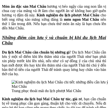
Món ăn đặc sản Mai Châu
hương vị béo ngậy của ong non lẫn vị
chua cay của măng và ớt làm cho người ăn sẽ không bao giờ quên
hương vị đậm đà này.
Kinh nghiệm du lịch phượt Mai Châu
cho
biết ong rừng xào măng xứng đáng là
món ngon Mai Châu
nên
thử 1 lần trong đời. Nếu bạn chưa thử món ăn này là bạn chưa lên
đến Mai Châu.
Những điểm cần lưu ý và chuẩn bị khi du lịch Mai
Châu
Du lịch Mai Châu cần chuẩn bị những gì
? Du lịch Mai Châu cần
lưu ý một số điểm khi lên thăm nhà của người Thái như bạn phải
xin phép trước khi lên nhà, nếu như có sự đồng ý của chủ nhà thì
bạn mới được lên hay khi lên thăm nhà của người Thái thì chú ý đến
bàn thờ tổ tiên của người Thái để tránh quay lưng hay chân vào bàn
thờ của họ.
Trang phục thoải mái du lịch phượt Mai Châu
Kinh nghiệm du lịch bụi Mai Châu tự túc, giá rẻ
, bạn cần chuẩn
bị về trang phục cần gọn gàng, thuận lợi cho việc di chuyển. Nếu đi
mùa hè thì bạn cũng nên mang theo chiếc áo dài tay để tránh về đêm