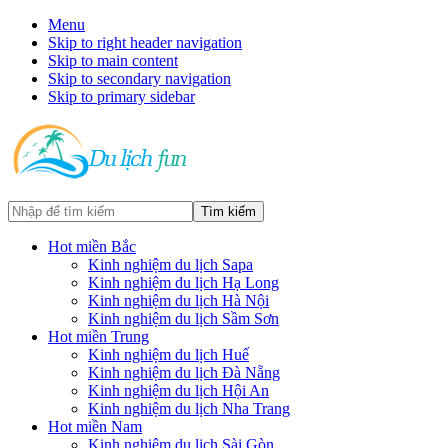
Menu
Skip to right header navigation
Skip to main content
Skip to secondary navigation
Skip to primary sidebar
Nhập
để
tìm
Hot miền Bắc
kiếm
Kinh nghiệm du lịch Sapa
Kinh nghiệm du lịch Hạ Long
Kinh nghiệm du lịch Hà Nội
Kinh nghiệm du lịch Sầm Sơn
Hot miền Trung
Kinh nghiệm du lịch Huế
Kinh nghiệm du lịch Đà Nẵng
Kinh nghiệm du lịch Hội An
Kinh nghiệm du lịch Nha Trang
Hot miền Nam
Kinh nghiệm du lịch Sài Gòn