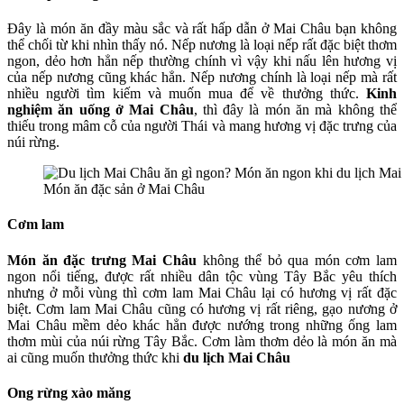
Đây là món ăn đầy màu sắc và rất hấp dẫn ở Mai Châu bạn không
thể chối từ khi nhìn thấy nó. Nếp nương là loại nếp rất đặc biệt thơm
ngon, dẻo hơn hẳn nếp thường chính vì vậy khi nấu lên hương vị
của nếp nương cũng khác hẳn. Nếp nương chính là loại nếp mà rất
nhiều người tìm kiếm và muốn mua để về thưởng thức.
Kinh
nghiệm ăn uống ở Mai Châu
, thì đây là món ăn mà không thể
thiếu trong mâm cỗ của người Thái và mang hương vị đặc trưng của
núi rừng.
Món ăn đặc sản ở Mai Châu
Cơm lam
Món ăn đặc trưng Mai Châu
không thể bỏ qua món cơm lam
ngon nổi tiếng, được rất nhiều dân tộc vùng Tây Bắc yêu thích
nhưng ở mỗi vùng thì cơm lam Mai Châu lại có hương vị rất đặc
biệt. Cơm lam Mai Châu cũng có hương vị rất riêng, gạo nương ở
Mai Châu mềm dẻo khác hẳn được nướng trong những ống lam
thơm mùi của núi rừng Tây Bắc. Cơm làm thơm dẻo là món ăn mà
ai cũng muốn thưởng thức khi
du lịch Mai Châu
Ong rừng xào măng