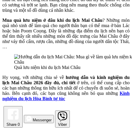
có sương và trời se lạnh. Bạn cũng nên mang theo thuốc chống côn
trùng và một số đồ dùng cá nhân khác.
Mua quà lưu niệm ở đâu khi du lịch Mai Châu
? Những món
quà nhỏ xinh để làm quà cho người thân bạn có thể mua ở bản Lác
hoặc bản Poom Coọng. Đây là những địa điểm du lịch nên bạn có
thể tìm thấy rất nhiều những món đồ đặc trưng của Mai Châu ở đây
như váy thổ cẩm, rượu cần, những đồ dùng của người dân tộc Thái,
…
Quà lưu niệm khi du lịch Mai Châu
Hy vọng, với những chia sẻ về
hướng dẫn và kinh nghiệm du
lịch Mai Châu 2026 đầy đủ, chi tiết
ở trên, có thể cung cấp cho
các bạn những thông tin hữu ích nhất để có chuyến đi suôn sẻ, hoàn
hảo. Bên cạnh đó, các bạn cũng không nên bỏ qua những
Kinh
nghiệm du lịch Hòa Bình tự túc
Messenger
Share
0
Viber