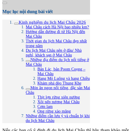
Mục lục nội dung bài viết
Kinh nghiệm du lịch Mai Châu 2026
Mai Châu cách Hà Nội bao nhiêu km?
Hướng dẫn đường đi từ Hà Nội đến
Mai Châu
Thời gian du lịch Mai Châu đẹp nhất
trong năm
Du lịch Mai Châu nên ở đâu/ Nhà
nghỉ, khách sạn ở Mai Châu
Những địa điểm du lịch nổi tiếng ở
Mai Châu
Bản Lác, bản Poom Coọng –
Mai Châu
Hang Mỏ Luông và hang Chiều
Khám phá đèo Thung Khe
Món ăn ngon nổi tiếng, đặc sản Mai
Châu
Thịt lợn rừng xiên nướng
Xôi nếp nương Mai Châu
Cơm lam
Ong rừng xào măng
Những điểm cần lưu ý và chuẩn bị khi
du lịch Mai Châu
Nếu các bạn có ý định đi du lịch Mai Châu thì hãy tham khảo một