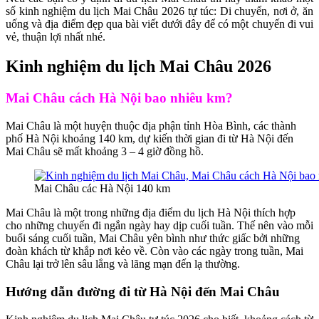
số kinh nghiệm du lịch Mai Châu 2026 tự túc: Di chuyển, nơi ở, ăn
uống và địa điểm đẹp qua bài viết dưới đây để có một chuyến đi vui
vẻ, thuận lợi nhất nhé.
Kinh nghiệm du lịch Mai Châu 2026
Mai Châu cách Hà Nội bao nhiêu km?
Mai Châu là một huyện thuộc địa phận tỉnh Hòa Bình, các thành
phố Hà Nội khoảng 140 km, dự kiến thời gian đi từ Hà Nội đến
Mai Châu sẽ mất khoảng 3 – 4 giờ đồng hồ.
Mai Châu các Hà Nội 140 km
Mai Châu là một trong những địa điểm du lịch Hà Nội thích hợp
cho những chuyến đi ngắn ngày hay dịp cuối tuần. Thế nên vào mỗi
buổi sáng cuối tuần, Mai Châu yên bình như thức giấc bởi những
đoàn khách từ khắp nơi kẻo về. Còn vào các ngày trong tuần, Mai
Châu lại trở lên sâu lắng và lãng mạn đến lạ thường.
Hướng dẫn đường đi từ Hà Nội đến Mai Châu