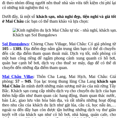
đi theo nhóm đông người nên thuê nhà sàn vừa tiết kiệm chi phí lại
có những trải nghiệm thú vị.
Dưới đây, là một số
khách sạn, nhà nghỉ đẹp, tiện nghi và giá tốt
ở Mai Châu
các bạn có thể tham khảo và lựa chọn:
Khách sạn Sol Bungalows
Sol Bungalows
: Chieng Chau Village, Mai Châu: Có giá phòng từ
105 – 138$
. Địa điểm đẹp nằm gần trung tâm bạn có thể di chuyển
đến các địa điểm tham quan thoải mái. Dịch vụ tốt, mỗi phòng có
một ban công riêng để ngắm phong cảnh xung quanh có hồ bơi,
quán bar cạnh bể bơi, dịch vụ cho thuê xe máy, đạp để có thể di
chuyển đến những địa điểm tham quan.
Mai Châu Villas
: Thôn Cha Lang, Mai Hịch, Mai Châu: Giá
phòng:
57 – 94$
. Tọa lạc trong thung lũng Cha Lang
khách sạn
Mai Châu
ẩn mình dưới những màn sương mờ ảo của núi rừng Tây
Bắc. Khách sạn cung cấp nhiều dịch vụ cho chuyến du lịch của bạn
thêm hấp dẫn như tham quan các hang động, tham quan thác nước,
bản Lác, giao lưu văn hóa bản địa, và rất nhiều những hoạt động
theo nhu cầu của khách du lịch như gặt lúa, câu cá, học nấu ăn,…
ngoài ra đến đây bạn còn được tận hưởng những dịch vụ thư giãn
tuyệt vời của khách sạn như có hồ bơi, nhà hàng, quán cafe, cho