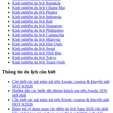
Kinh nghiệm du lịch Bangkok
Kinh nghiệm du lịch Chiang Mai
Kinh nghiệm du lịch Phuket
Kinh nghiệm du lịch Indonesia
Kinh nghiệm du lịch Bali
Kinh nghiệm du lịch Singapore
Kinh nghiệm du lịch Philippines
Kinh nghiệm du lịch Campuchia
Kinh nghiệm du lịch Malaysia
Kinh nghiệm du lịch Hàn Quốc
Kinh nghiệm du lịch Seoul
Kinh nghiệm du lịch Nhật Bản
Kinh nghiệm du lịch Tokyo
Kinh nghiệm du lịch Trung Quốc
Thông tin du lịch cần biết
Cập nhật các mã giảm giá trên Agoda: coupon & khuyến mãi
HOT 8/2026
Hướng dẫn các bước đặt phòng khách sạn trên Agoda 2026
mới nhất
Cập nhật các mã giảm giá trên Klook: coupon & khuyến mãi
HOT 8/2026
Bảng giá vé tham quan các điểm du lịch Sapa 2026 cập nhật