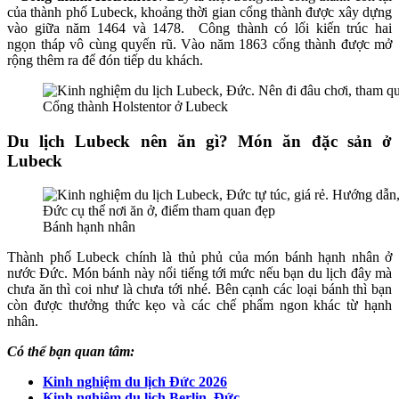
của thành phố Lubeck, khoảng thời gian cổng thành được xây dựng
vào giữa năm 1464 và 1478. Công thành có lối kiến trúc hai
ngọn tháp vô cùng quyến rũ. Vào năm 1863 cổng thành được mở
rộng thêm ra để đón tiếp du khách.
Cổng thành Holstentor ở Lubeck
Du lịch Lubeck nên ăn gì? Món ăn đặc sản ở
Lubeck
Bánh hạnh nhân
Thành phố Lubeck chính là thủ phủ của món bánh hạnh nhân ở
nước Đức. Món bánh này nổi tiếng tới mức nếu bạn du lịch đây mà
chưa ăn thì coi như là chưa tới nhé. Bên cạnh các loại bánh thì bạn
còn được thưởng thức kẹo và các chế phẩm ngon khác từ hạnh
nhân.
Có thể bạn quan tâm:
Kinh nghiệm du lịch Đức 2026
Kinh nghiệm du lịch Berlin, Đức