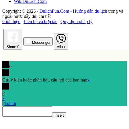
WikiDuLich.Com
Copyright © 2026 ·
DulichFun.Com - Hướng dẫn du lịch
trong và
ngoài nước đầy đủ, chi tiết
Giới thiệu
|
Liên hệ và hợp tác
|
Quy định pháp lý
Messenger
Share
0
Viber
0
Gửi ý kiến hoặc phản hồi, câu hỏi của bạn nào
x
(
)
x
|
Trả lời
Insert