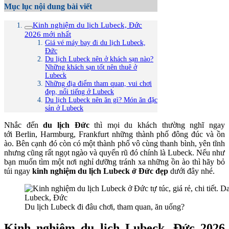
Mục lục nội dung bài viết
Kinh nghiệm du lịch Lubeck, Đức
2026 mới nhất
Giá vé máy bay đi du lịch Lubeck,
Đức
Du lịch Lubeck nên ở khách sạn nào?
Những khách sạn tốt nên thuê ở
Lubeck
Những địa điểm tham quan, vui chơi
đẹp, nổi tiếng ở Lubeck
Du lịch Lubeck nên ăn gì? Món ăn đặc
sản ở Lubeck
Nhắc đến
du lịch Đức
thì mọi du khách thường nghĩ ngay
tới Berlin, Harmburg, Frankfurt những thành phố đông đúc và ồn
ào. Bên cạnh đó còn có một thành phố vô cùng thanh bình, yên tĩnh
nhưng cũng rất ngọt ngào và quyến rũ đó chính là Lubeck. Nếu như
bạn muốn tìm một nơi nghỉ dưỡng tránh xa những ồn ào thì hãy bỏ
túi ngay
kinh nghiệm du lịch Lubeck ở Đức đẹp
dưới đây nhé.
Du lịch Lubeck đi đâu chơi, tham quan, ăn uống?
Kinh nghiệm du lịch Lubeck, Đức 2026