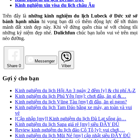
Kinh nghiệm xin visa du lịch châu Âu
Trên đây là
những kinh nghiệm du lịch Lubeck ở Đức xứ sở
bánh hạnh nhân
hi vọng bạn đã có thêm động lực để tới thăm
mảnh đất xinh đẹp này. Khi về đừng quên chia sẻ với chúng tôi
những kỷ niệm đẹp nhé.
Dulichfun
chúc bạn luôn vui vẻ trên mọi
nẻo đường.
Messenger
Share
0
Viber
Gợi ý cho bạn
Kinh nghiệm du lịch Hội An 3 ngày 2 đêm [y] & chi phí A-Z
Kinh nghiệm du lịch Phú Yên [my]: chơi đâu, ăn gì &…
Kinh nghiệm du lịch Vũng Tàu [my] đi đâu, ăn gì ngon?
Kinh nghiệm du lịch Tam Đảo bằng xe máy, an toàn và vui
vẻ
[Cập nhập [my]] Kinh nghiệm du lịch Đà Lạt sống ảo…
Kinh nghiệm du lịch Sapa giá rẻ [my] siêu ĐẦY ĐỦ
Review kinh nghiệm du lịch đảo Cô Tô [y]: vui chơi,…
Kinh nghiệm du lịch Mũi Né [my] cập nhật siêu ĐẦY ĐỦ