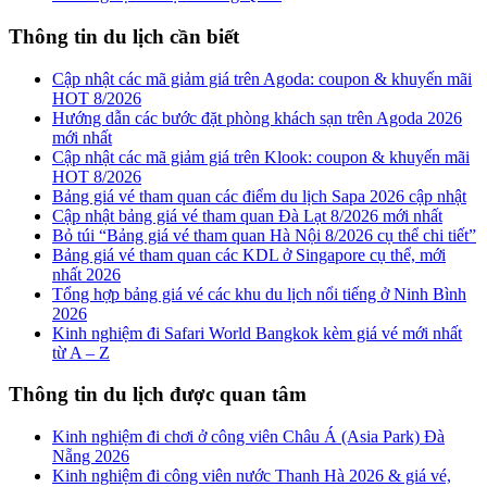
Thông tin du lịch cần biết
Cập nhật các mã giảm giá trên Agoda: coupon & khuyến mãi
HOT 8/2026
Hướng dẫn các bước đặt phòng khách sạn trên Agoda 2026
mới nhất
Cập nhật các mã giảm giá trên Klook: coupon & khuyến mãi
HOT 8/2026
Bảng giá vé tham quan các điểm du lịch Sapa 2026 cập nhật
Cập nhật bảng giá vé tham quan Đà Lạt 8/2026 mới nhất
Bỏ túi “Bảng giá vé tham quan Hà Nội 8/2026 cụ thể chi tiết”
Bảng giá vé tham quan các KDL ở Singapore cụ thể, mới
nhất 2026
Tổng hợp bảng giá vé các khu du lịch nổi tiếng ở Ninh Bình
2026
Kinh nghiệm đi Safari World Bangkok kèm giá vé mới nhất
từ A – Z
Thông tin du lịch được quan tâm
Kinh nghiệm đi chơi ở công viên Châu Á (Asia Park) Đà
Nẵng 2026
Kinh nghiệm đi công viên nước Thanh Hà 2026 & giá vé,