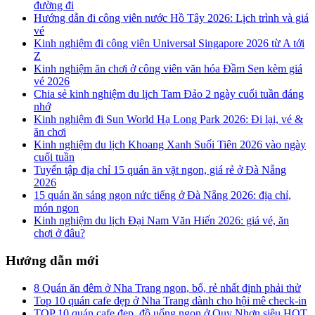
đường đi
Hướng dẫn đi công viên nước Hồ Tây 2026: Lịch trình và giá
vé
Kinh nghiệm đi công viên Universal Singapore 2026 từ A tới
Z
Kinh nghiệm ăn chơi ở công viên văn hóa Đầm Sen kèm giá
vé 2026
Chia sẻ kinh nghiệm du lịch Tam Đảo 2 ngày cuối tuần đáng
nhớ
Kinh nghiệm đi Sun World Hạ Long Park 2026: Đi lại, vé &
ăn chơi
Kinh nghiệm du lịch Khoang Xanh Suối Tiên 2026 vào ngày
cuối tuần
Tuyển tập địa chỉ 15 quán ăn vặt ngon, giá rẻ ở Đà Nẵng
2026
15 quán ăn sáng ngon nức tiếng ở Đà Nẵng 2026: địa chỉ,
món ngon
Kinh nghiệm du lịch Đại Nam Văn Hiến 2026: giá vé, ăn
chơi ở đâu?
Hướng dẫn mới
8 Quán ăn đêm ở Nha Trang ngon, bổ, rẻ nhất định phải thử
Top 10 quán cafe đẹp ở Nha Trang dành cho hội mê check-in
TOP 10 quán cafe đẹp, đồ uống ngon ở Quy Nhơn siêu HOT