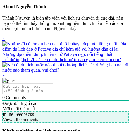
About
Nguyễn Thành
Thành Nguyễn là biên tập viên với lịch sử chuyến đi cực dài, nên
bạn có thể tìm thấy thông tin, kinh nghiệm du lịch hầu hết các địa
điểm cực hữu ích từ Thành Nguyễn đấy.
Previous
«
Post:
Những địa điểm du lịch nên đi ở Pattaya đẹp, nổi tiếng nhất
Next
Tết dương lịch 2027 nên đi du lịch nước nào giá rẻ kèm chi phí?
Post:
»
0
Comments
Được đánh giá cao
Mới nhất
Cũ nhất
Inline Feedbacks
View all comments