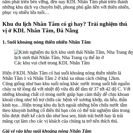
năm phát triển bền vững, đến nay KDL Nhân Tâm phát triển thành
những khu dịch vụ chuyên biệt, phong phú gắn liền với thiên nhiên,
phục vụ nhiều lứa tuổi…
Khu du lịch Nhân Tâm có gì hay? Trải nghiệm thú
vị ở KDL Nhân Tâm, Đà Nẵng
1. Suối khoáng nóng thiên nhiên Nhân Tâm
Các khu vui chơi trong KDL Nhân Tâm
Hiện ở KDL Nhân Tâm có hai suối khoáng nóng thiên nhiên là
Nhân Tâm 1 và Nhân Tâm 2 ở khá xa nhau cách chừng 12km.
Cũng giống như bao khu suối nóng khác nước trong suối bắt nguồn
chảy ra từ lòng đá với nhiệt độ vừa đủ để tắm từ 37 tới 42 độ C. Với
những khoáng chất có trong nước giúp bạn cảm thấy dễ chịu khoan
khoái cũng như hỗ trợ chữa các bệnh về xương khớp, da liễu, thần
kinh tọa…Hiện trong khu du lịch ngoài những bồn chứa nước tắm
theo khuynh hướng cổ điển thì bạn còn có thể trải nghiệm tắm trong
bồn được thiết kế cách tân như hoa sen, hình trái bưởi hay là trái
măng cụt làm cho các vị khách của chúng ta trở nên thích thú.
Giá vé vào khu suối khoáng nóng Nhân Tâm
: