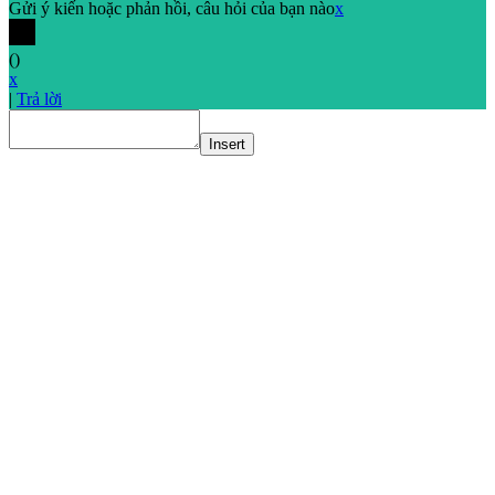
Gửi ý kiến hoặc phản hồi, câu hỏi của bạn nào
x
(
)
x
|
Trả lời
Insert