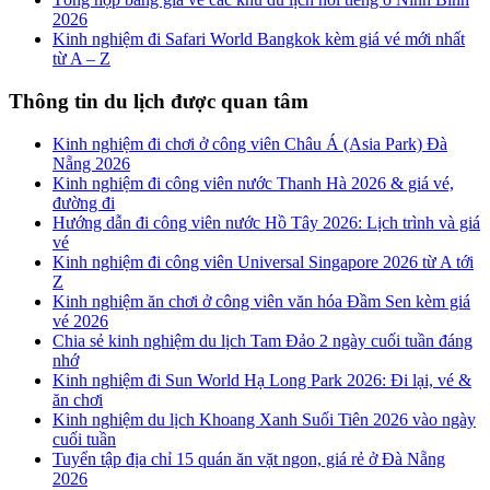
2026
Kinh nghiệm đi Safari World Bangkok kèm giá vé mới nhất
từ A – Z
Thông tin du lịch được quan tâm
Kinh nghiệm đi chơi ở công viên Châu Á (Asia Park) Đà
Nẵng 2026
Kinh nghiệm đi công viên nước Thanh Hà 2026 & giá vé,
đường đi
Hướng dẫn đi công viên nước Hồ Tây 2026: Lịch trình và giá
vé
Kinh nghiệm đi công viên Universal Singapore 2026 từ A tới
Z
Kinh nghiệm ăn chơi ở công viên văn hóa Đầm Sen kèm giá
vé 2026
Chia sẻ kinh nghiệm du lịch Tam Đảo 2 ngày cuối tuần đáng
nhớ
Kinh nghiệm đi Sun World Hạ Long Park 2026: Đi lại, vé &
ăn chơi
Kinh nghiệm du lịch Khoang Xanh Suối Tiên 2026 vào ngày
cuối tuần
Tuyển tập địa chỉ 15 quán ăn vặt ngon, giá rẻ ở Đà Nẵng
2026