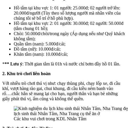
Hồ tắm tại khu vực 1: 01 người: 25.000đ; 02 người trở lên:
20.000đ/người (Tùy theo số lượng người mà nhân viên của
chúng tôi sẽ bố trí ở hồ phù hợp).
Hồ tắm tại khu vực 2: 01 người: 30.000đ; 02 người: 50.000đ
(tắm chung 01 hồ);
Chòi: 50.000đ/chòi/trong ngày (Áp dụng nếu như Quý khách
không tắm);
Quần tắm (nam): 5.000đ/cái;
Đồ tắm (nữ): 10.000đ/cái;
Khăn tắm (nam): 10.000đ/cái;
*
** Lưu ý
: Thời gian tắm là 01h và nước chỉ bơm đầy hồ 01 lần.
2. Khu trò chơi liên hoàn
Với nhiều trò chơi thú vị như: chạy thùng phi, chạy lốp xe, đi cầu
khỉ, vượt hàng rào gai, chui khung, đi cầu kiều ném banh vào
rổ….chắc hẳn sẽ mang lại cho bạn, người thân và bạn bè những
giây phút thú vị, ấm cúng và không thể quên.
Các khu vui chơi trong KDL Nhân Tâm