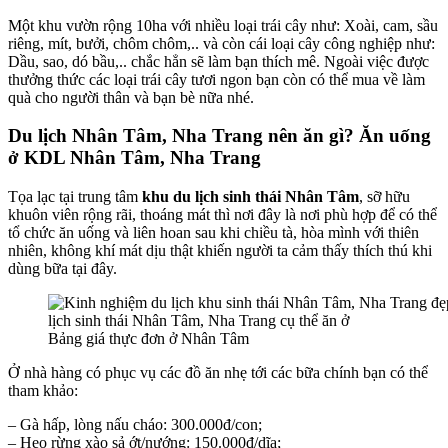
Một khu vườn rộng 10ha với nhiều loại trái cây như: Xoài, cam, sầu
riêng, mít, bưởi, chôm chôm,.. và còn cái loại cây công nghiệp như:
Dầu, sao, dó bầu,.. chắc hẳn sẽ làm bạn thích mê. Ngoài việc được
thưởng thức các loại trái cây tươi ngon bạn còn có thể mua về làm
quà cho người thân và bạn bè nữa nhé.
Du lịch Nhân Tâm, Nha Trang nên ăn gì? Ăn uống
ở KDL Nhân Tâm, Nha Trang
Tọa lạc tại trung tâm
khu du lịch sinh thái Nhân Tâm
, sỡ hữu
khuôn viên rộng rãi, thoáng mát thì nơi đây là nơi phù hợp để có thể
tổ chức ăn uống và liên hoan sau khi chiều tà, hòa mình với thiên
nhiên, không khí mát dịu thật khiến người ta cảm thấy thích thú khi
dùng bữa tại đây.
Bảng giá thực đơn ở Nhân Tâm
Ở nhà hàng có phục vụ các đồ ăn nhẹ tới các bữa chính bạn có thể
tham khảo:
– Gà hấp, lòng nấu cháo: 300.000đ/con;
– Heo rừng xào sả ớt/nướng: 150.000đ/dĩa;