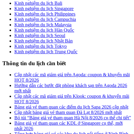
Kinh nghiệm du lịch Bali
Kinh nghiệm du lịch Singapore
Kinh nghiệm du lịch Philippines
Kinh nghiệm du lịch Campuchia
Kinh nghiệm du lịch Malaysia
Kinh nghiệm du lịch Hàn Quốc
Kinh nghiệm du lịch Seoul
Kinh nghiệm du lịch Nhật Bản
Kinh nghiệm du lịch Tokyo
Kinh nghiệm du lịch Trung Quốc
Thông tin du lịch cần biết
Cập nhật các mã giảm giá trên Agoda: coupon & khuyến mãi
HOT 8/2026
Hướng dẫn các bước đặt phòng khách sạn trên Agoda 2026
mới nhất
Cập nhật các mã giảm giá trên Klook: coupon & khuyến mãi
HOT 8/2026
Bảng giá vé tham quan các điểm du lịch Sapa 2026 cập nhật
Cập nhật bảng giá vé tham quan Đà Lạt 8/2026 mới nhất
Bỏ túi “Bảng giá vé tham quan Hà Nội 8/2026 cụ thể chi tiết”
Bảng giá vé tham quan các KDL ở Singapore cụ thể, mới
nhất 2026
Tổng hợp bảng giá vé các khu du lịch nổi tiếng ở Ninh Bình