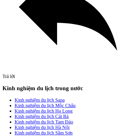
Trả lời
Primary
Kinh nghiệm du lịch trong nước
Sidebar
Kinh nghiệm du lịch Sapa
Kinh nghiệm du lịch Mộc Châu
Kinh nghiệm du lịch Hạ Long
Kinh nghiệm du lịch Cát Bà
Kinh nghiệm du lịch Tam Đảo
Kinh nghiệm du lịch Hà Nội
Kinh nghiệm du lịch Sầm Sơn