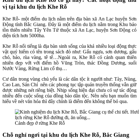
vị tại khu du lịch Khe Rỗ
Khe Rỗ- một điểm du lịch nằm trên địa bàn xã An Lạc huyện Sơn
Động tỉnh Bắc Giang. Đây là một điểm du lịch nằm trong Khu bảo
tồn thiên nhiên Tây Yên Tử thuộc xã An Lạc, huyện Sơn Động có
diện tích hơn 5000ha.
Khe Rỗ nổi tiếng là địa bàn sinh sống của khá nhiều loại động thực
vật quý hiếm có tên trong sách đỏ như: Gấu ngựa, sơn dương, gấu
chó, báo, rùa vàng, tê tê…Ngoài ra, Khe Rỗ có cảnh quan thiên
nhiên đẹp với với điểm hồ Vũng Tròn, thác Đồng Dương, suối
Nước Vàng, Rừng Lim cổ thụ…
Cư dân trong vùng chủ yếu là các dân tộc ít người như: Tày, Nùng,
Cao Lan, Sán Chí nên các phong tục tập quán truyền thống vẫn giữ
được những nét riêng biệt. Nhịp sống hiện đại chưa có sự tác động
nhiều đến cuộc sống của đồng bào dân tộc. Nên nếu bạn muốn tìm
hiểu về nét văn hóa thì đây chính là điểm đến không thể bỏ qua.
Cảnh đẹp ở rừng Khe Rỗ
Chỗ nghỉ ngơi tại khu du lịch Khe Rỗ, Bắc Giang