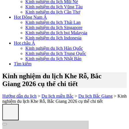
Kinh nghiệm du lịch Mũi Né
Kinh nghiệm du lịch Vũng Tàu
Kinh nghiệm du lịch Cần Thơ
Hot Đông Nam Á
Kinh nghiệm du lịch Thái Lan
Kinh nghiệm du lịch Singapore
Kinh nghiệm du lịch bụi Malaysia
Kinh nghiệm du lịch Indonesia
Hot châu Á
Kinh nghiệm du lịch Hàn Quốc
Kinh nghiệm du lịch Trung Quốc
Kinh nghiệm du lịch Nhật Bản
Tìm kiếm
Kinh nghiệm du lịch Khe Rỗ, Bắc
Giang 2026 cụ thể chi tiết
Hướng dẫn du lịch
>
Du lịch miền Bắc
>
Du lịch Bắc Giang
> Kinh
nghiệm du lịch Khe Rỗ, Bắc Giang 2026 cụ thể chi tiết