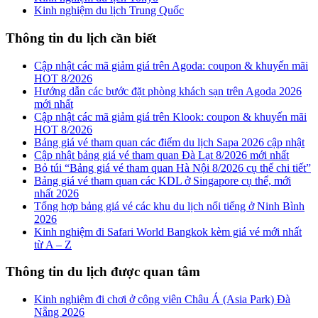
Kinh nghiệm du lịch Trung Quốc
Thông tin du lịch cần biết
Cập nhật các mã giảm giá trên Agoda: coupon & khuyến mãi
HOT 8/2026
Hướng dẫn các bước đặt phòng khách sạn trên Agoda 2026
mới nhất
Cập nhật các mã giảm giá trên Klook: coupon & khuyến mãi
HOT 8/2026
Bảng giá vé tham quan các điểm du lịch Sapa 2026 cập nhật
Cập nhật bảng giá vé tham quan Đà Lạt 8/2026 mới nhất
Bỏ túi “Bảng giá vé tham quan Hà Nội 8/2026 cụ thể chi tiết”
Bảng giá vé tham quan các KDL ở Singapore cụ thể, mới
nhất 2026
Tổng hợp bảng giá vé các khu du lịch nổi tiếng ở Ninh Bình
2026
Kinh nghiệm đi Safari World Bangkok kèm giá vé mới nhất
từ A – Z
Thông tin du lịch được quan tâm
Kinh nghiệm đi chơi ở công viên Châu Á (Asia Park) Đà
Nẵng 2026