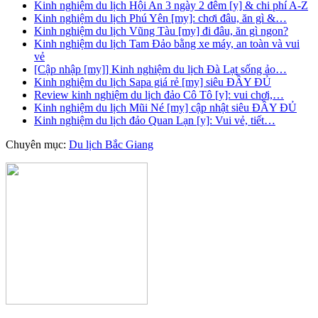
Kinh nghiệm du lịch Hội An 3 ngày 2 đêm [y] & chi phí A-Z
Kinh nghiệm du lịch Phú Yên [my]: chơi đâu, ăn gì &…
Kinh nghiệm du lịch Vũng Tàu [my] đi đâu, ăn gì ngon?
Kinh nghiệm du lịch Tam Đảo bằng xe máy, an toàn và vui
vẻ
[Cập nhập [my]] Kinh nghiệm du lịch Đà Lạt sống ảo…
Kinh nghiệm du lịch Sapa giá rẻ [my] siêu ĐẦY ĐỦ
Review kinh nghiệm du lịch đảo Cô Tô [y]: vui chơi,…
Kinh nghiệm du lịch Mũi Né [my] cập nhật siêu ĐẦY ĐỦ
Kinh nghiệm du lịch đảo Quan Lạn [y]: Vui vẻ, tiết…
Chuyên mục:
Du lịch Bắc Giang