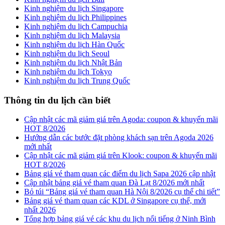
Kinh nghiệm du lịch Singapore
Kinh nghiệm du lịch Philippines
Kinh nghiệm du lịch Campuchia
Kinh nghiệm du lịch Malaysia
Kinh nghiệm du lịch Hàn Quốc
Kinh nghiệm du lịch Seoul
Kinh nghiệm du lịch Nhật Bản
Kinh nghiệm du lịch Tokyo
Kinh nghiệm du lịch Trung Quốc
Thông tin du lịch cần biết
Cập nhật các mã giảm giá trên Agoda: coupon & khuyến mãi
HOT 8/2026
Hướng dẫn các bước đặt phòng khách sạn trên Agoda 2026
mới nhất
Cập nhật các mã giảm giá trên Klook: coupon & khuyến mãi
HOT 8/2026
Bảng giá vé tham quan các điểm du lịch Sapa 2026 cập nhật
Cập nhật bảng giá vé tham quan Đà Lạt 8/2026 mới nhất
Bỏ túi “Bảng giá vé tham quan Hà Nội 8/2026 cụ thể chi tiết”
Bảng giá vé tham quan các KDL ở Singapore cụ thể, mới
nhất 2026
Tổng hợp bảng giá vé các khu du lịch nổi tiếng ở Ninh Bình