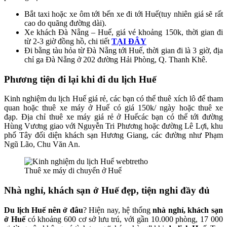
Bắt taxi hoặc xe ôm tới bến xe đi tới Huế(tuy nhiên giá sẽ rất
cao do quãng đường dài).
Xe khách Đà Nẵng – Huế, giá vé khoảng 150k, thời gian đi
từ 2-3 giờ đồng hồ, chi tiết
TẠI ĐÂY
Đi bằng tàu hỏa từ Đà Nẵng tới Huế, thời gian đi là 3 giờ, địa
chỉ ga Đà Nẵng ở 202 đường Hải Phòng, Q. Thanh Khê.
Phương tiện đi lại khi đi du lịch Huế
Kinh nghiệm du lịch Huế giá rẻ, các bạn có thể thuê xích lô để tham
quan hoặc thuê xe máy ở Huế có giá 150k/ ngày hoặc thuê xe
đạp. Địa chỉ thuê xe máy giá rẻ ở Huếcác bạn có thể tới đường
Hùng Vương giao với Nguyễn Tri Phương hoặc đường Lê Lợi, khu
phố Tây đối diện khách sạn Hương Giang, các đường như Phạm
Ngũ Lão, Chu Văn An.
Thuê xe máy di chuyển ở Huế
Nhà nghỉ, khách sạn ở Huế đẹp, tiện nghi đầy đủ
Du lịch Huế nên ở đâu
? Hiện nay, hệ thống
nhà nghỉ, khách sạn
ở Huế
có khoảng 600 cơ sở lưu trú, với gần 10.000 phòng, 17 000