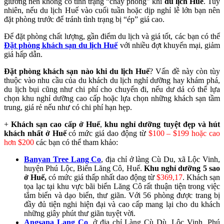
giường nên không có tình trạng “cháy phòng” khi
du lịch Huế
. Tuy
nhiên, nếu du lịch Huế vào cuối tuần hoặc dịp nghỉ lễ lớn bạn nên
đặt phòng trước để tránh tình trạng bị “ép” giá cao.
Để đặt phòng chất lượng, gần điểm du lịch và giá tốt, các bạn có thể
Đặt phòng khách sạn du lịch Huế
với nhiều đợt khuyến mại, giảm
giá hấp dẫn.
Đặt phòng khách sạn nào khi du lịch Huế
? Vấn đề này còn tùy
thuộc vào nhu cầu của du khách du lịch nghỉ dưỡng hay khám phá,
du lịch bụi cũng như chi phí cho chuyến đi, nếu dư dả có thể lựa
chọn khu nghỉ dưỡng cao cấp hoặc lựa chọn những khách sạn tầm
trung, giá rẻ nếu như có chi phí hạn hẹp.
+
Khách sạn cao cấp ở Huế
,
khu nghỉ dưỡng tuyệt đẹp và hút
khách nhất ở Huế
có mức giá dao động từ
$100 – $199 hoặc cao
hơn $200
các bạn có thể tham khảo:
Banyan Tree Lang Co
, địa chỉ ở làng Cù Du, xã Lộc Vinh,
huyện Phú Lộc, Biển Lăng Cô, Huế.
Khu nghỉ dưỡng 5 sao
ở Huế,
có mức giá thấp nhất dao động từ
$369,17
. Khách sạn
tọa lạc tại khu vực bãi biển Lăng Cô rất thuận tiện trong việc
tắm biển và dạo biển, thư giãn. Với 56 phòng được trang bị
đầy đủ tiện nghi hiện đại và cao cấp mang lại cho du khách
những giây phút thư giãn tuyệt vời.
Angsana Lang Co
, ở địa chỉ Làng Cù Dù, Lộc Vinh, Phú