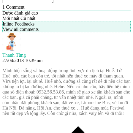
1
Comment
Được đánh giá cao
Mới nhất
Cũ nhất
Inline Feedbacks
View all comments
Thanh Tùng
27/04/2018 10:39 am
Mình hiện sống và hoạt động trong lĩnh vực du lịch tại Huế. Tới
Huế, nếu các bạn còn trẻ, tốt nhất nên thuê xe máy đi tham quan.
Vừa tiện lợi, lại rất rẻ. Huế nhỏ, đường sá cũng rất dễ đi nên các bạn
không lo bị lạc đường nhé. Hehe. Nếu có nhu cầu, hãy liên hệ mình
qua số điện thoại: 0932.56.53.86, mình sẽ giao xe tận khách sạn cho
các bạn, giá cả phải chăng, tư vấn nhiệt tình nhé. Ngoài ra, mình
còn nhận đặt phòng khách sạn, đặt vé xe, Limousine Bus, vé tàu đi
Hà Nội, Đà nẵng, Hội An, cho thuê xe… Huế đang mùa Festival
nên rất đẹp và lộng lẫy. Còn chờ gì nữa, xách valy lên và đi thôi!