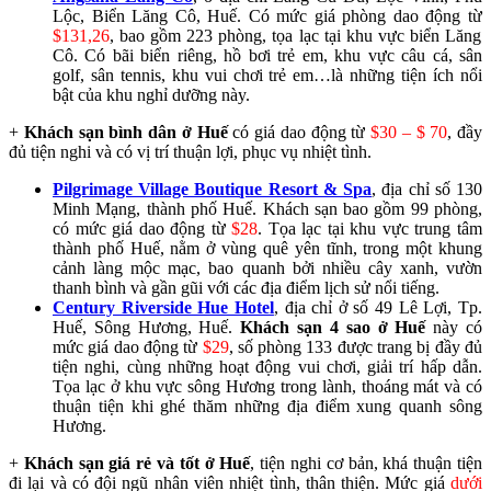
Lộc, Biển Lăng Cô, Huế. Có mức giá phòng dao động từ
$131,26
, bao gồm 223 phòng, tọa lạc tại khu vực biển Lăng
Cô. Có bãi biển riêng, hồ bơi trẻ em, khu vực câu cá, sân
golf, sân tennis, khu vui chơi trẻ em…là những tiện ích nổi
bật của khu nghỉ dưỡng này.
+
Khách sạn bình dân ở Huế
có giá dao động từ
$30 – $ 70
, đầy
đủ tiện nghi và có vị trí thuận lợi, phục vụ nhiệt tình.
Pilgrimage Village Boutique Resort & Spa
, địa chỉ số 130
Minh Mạng, thành phố Huế. Khách sạn bao gồm 99 phòng,
có mức giá dao động từ
$28
. Tọa lạc tại khu vực trung tâm
thành phố Huế, nằm ở vùng quê yên tĩnh, trong một khung
cảnh làng mộc mạc, bao quanh bởi nhiều cây xanh, vườn
thanh bình và gần gũi với các địa điểm lịch sử nổi tiếng.
Century Riverside Hue Hotel
, địa chỉ ở số 49 Lê Lợi, Tp.
Huế, Sông Hương, Huế.
Khách sạn 4 sao ở Huế
này có
mức giá dao động từ
$29
, số phòng 133 được trang bị đầy đủ
tiện nghi, cùng những hoạt động vui chơi, giải trí hấp dẫn.
Tọa lạc ở khu vực sông Hương trong lành, thoáng mát và có
thuận tiện khi ghé thăm những địa điểm xung quanh sông
Hương.
+
Khách sạn giá rẻ và tốt ở Huế
, tiện nghi cơ bản, khá thuận tiện
đi lại và có đội ngũ nhân viên nhiệt tình, thân thiện. Mức giá
dưới