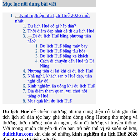
Mục lục nội dung bài viết
Kinh nghiệm du lịch Huế 2026 mới
nhất
Du lịch Huế có gì hấp dẫn?
Thời điểm đẹp nhất để đi du lịch Huế
Đi du lịch Huế bằng phương tiện
nào?
Du lịch Huế bằng máy bay
Du lịch Huế bằng tàu hỏa
Du lịch Huế bằng xe khách
Cách di chuyển đến Huế từ Đà
Nẵng
Phương tiện đi lại khi đi du lịch Huế
Nhà nghỉ, khách sạn ở Huế đẹp, tiện
nghi đầy đủ
Kinh nghiệm ăn uống khi du lịch Huế
Địa điểm tham quan, vui chơi nổi
tiếng ở Huế
Mua quà khi du lịch Huế
Du lịch Huế
để chiêm ngưỡng những cung điện cổ kính ghi dấu
tích lịch sử dân tộc hay ghé thăm dòng sông Hương thơ mộng và
thưởng thức những món ăn ngon, đậm đà hương vị truyền thống.
Với mong muốn chuyến đi của bạn trở nên thú vị và suôn sẻ hơn,
dulichfun.com
xin chia sẻ những
kinh nghiệm du lịch Huế 2026
đầy đủ và chi tiết
dưới đây.