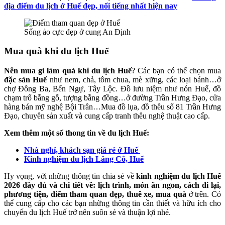
địa điểm du lịch ở Huế đẹp, nổi tiếng nhất hiện nay
Sống ảo cực đẹp ở cung An Định
Mua quà khi du lịch Huế
Nên mua gì làm quà khi du lịch Huế
? Các bạn có thể chọn mua
đặc sản Huế
như nem, chả, tôm chua, mè xững, các loại bánh…ở
chợ Đông Ba, Bến Ngự, Tây Lộc. Đồ lưu niệm như nón Huế, đồ
chạm trổ bằng gỗ, tượng bằng đồng…ở đường Trần Hưng Đạo, cửa
hàng bán mỹ nghệ Bội Trân…Mua đồ lụa, đồ thêu số 81 Trần Hưng
Ðạo, chuyên sản xuất và cung cấp tranh thêu nghệ thuật cao cấp.
Xem thêm một số thong tin về du lịch Huế:
Nhà nghỉ, khách sạn giá rẻ ở Huế
Kinh nghiệm du lịch Lăng Cô, Huế
Hy vọng, với những thông tin chia sẻ về
kinh nghiệm du lịch Huế
2026 đầy đủ và chi tiết về: lịch trình, món ăn ngon, cách đi lại,
phương tiện, điểm tham quan đẹp, thuê xe, mua quà
ở trên. Có
thể cung cấp cho các bạn những thông tin cần thiết và hữu ích cho
chuyến du lịch Huế trở nên suôn sẻ và thuận lợi nhé.