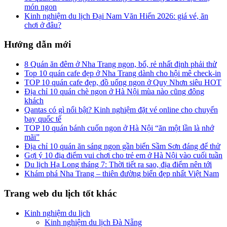
món ngon
Kinh nghiệm du lịch Đại Nam Văn Hiến 2026: giá vé, ăn
chơi ở đâu?
Hướng dẫn mới
8 Quán ăn đêm ở Nha Trang ngon, bổ, rẻ nhất định phải thử
Top 10 quán cafe đẹp ở Nha Trang dành cho hội mê check-in
TOP 10 quán cafe đẹp, đồ uống ngon ở Quy Nhơn siêu HOT
Địa chỉ 10 quán chè ngon ở Hà Nội mùa nào cũng đông
khách
Qantas có gì nổi bật? Kinh nghiệm đặt vé online cho chuyến
bay quốc tế
TOP 10 quán bánh cuốn ngon ở Hà Nội “ăn một lần là nhớ
mãi”
Địa chỉ 10 quán ăn sáng ngon gần biển Sầm Sơn đáng để thử
Gợi ý 10 địa điểm vui chơi cho trẻ em ở Hà Nội vào cuối tuần
Du lịch Hạ Long tháng 7: Thời tiết ra sao, địa điểm nên tới
Khám phá Nha Trang – thiên đường biển đẹp nhất Việt Nam
Trang web du lịch tốt khác
Kinh nghiệm du lịch
Kinh nghiệm du lịch Đà Nẵng