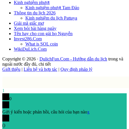
Kinh nghiệm phượt
Kinh nghiệm phượt Tam Đảo
Thông tin du lịch 2026
Kinh nghiệm du lịch Pattaya
Giải mã giấc mơ
Xem bói bài hàng ngày
Tên hay cho con gái họ Nguyễn
Invest286.Com
What is SOL coin
WikiDuLich.Com
Copyright © 2026 ·
DulichFun.Com - Hướng dẫn du lịch
trong và
ngoài nước đầy đủ, chi tiết
Giới thiệu
|
Liên hệ và hợp tác
|
Quy định pháp lý
1
0
Gửi ý kiến hoặc phản hồi, câu hỏi của bạn nào
x
(
)