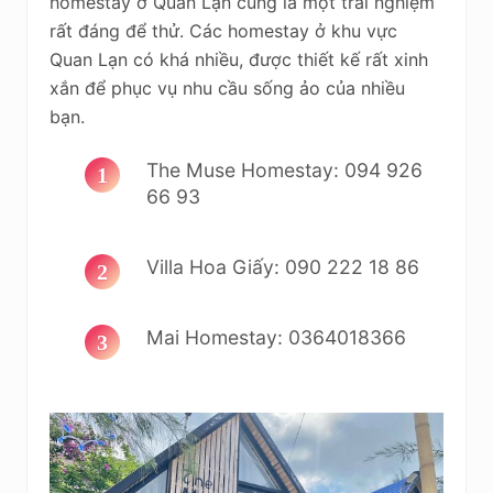
homestay ở Quan Lạn cũng là một trải nghiệm
rất đáng để thử. Các homestay ở khu vực
Quan Lạn có khá nhiều, được thiết kế rất xinh
xắn để phục vụ nhu cầu sống ảo của nhiều
bạn.
The Muse Homestay: 094 926
66 93
Villa Hoa Giấy: 090 222 18 86
Mai Homestay: 0364018366