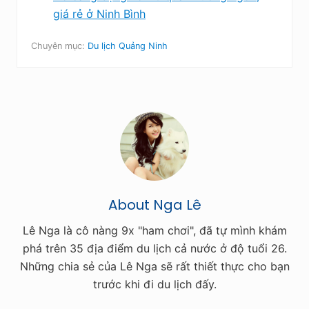
giá rẻ ở Ninh Bình
Chuyên mục:
Du lịch Quảng Ninh
About
Nga Lê
Lê Nga là cô nàng 9x "ham chơi", đã tự mình khám
phá trên 35 địa điểm du lịch cả nước ở độ tuổi 26.
Những chia sẻ của Lê Nga sẽ rất thiết thực cho bạn
trước khi đi du lịch đấy.