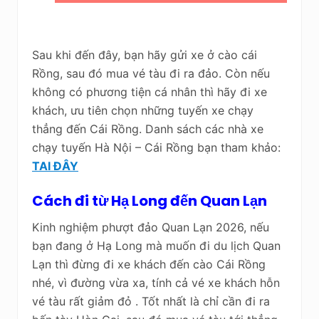
Sau khi đến đây, bạn hãy gửi xe ở cào cái
Rồng, sau đó mua vé tàu đi ra đảo.
Còn nếu
không có phương tiện cá nhân thì hãy đi xe
khách, ưu tiên chọn những tuyến xe chạy
thẳng đến Cái Rồng.
Danh sách các nhà xe
chạy tuyến Hà Nội – Cái Rồng bạn tham khảo:
TAI ĐÂY
Cách đi từ Hạ Long đến Quan Lạn
Kinh nghiệm phượt đảo Quan Lạn 2026, nếu
bạn đang ở Hạ Long mà muốn đi du lịch Quan
Lạn thì đừng đi xe khách đến cào Cái Rồng
nhé, vì đường vừa xa, tính cả vé xe khách hỗn
vé tàu rất giảm đỏ .
Tốt nhất là chỉ cần đi ra