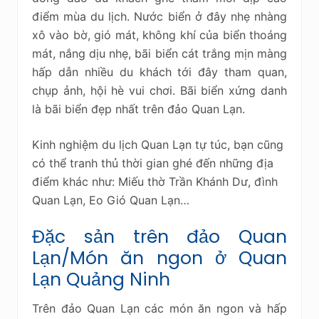
điểm mùa du lịch. Nước biển ở đây nhẹ nhàng
xô vào bờ, gió mát, không khí của biển thoáng
mát, nắng dịu nhẹ, bãi biển cát trắng mịn màng
hấp dẫn nhiều du khách tới đây tham quan,
chụp ảnh, hội hè vui chơi. Bãi biển xứng danh
là bãi biển đẹp nhất trên đảo Quan Lạn.
Kinh nghiệm du lịch Quan Lạn tự túc, bạn cũng
có thể tranh thủ thời gian ghé đến những địa
điểm khác như: Miếu thờ Trần Khánh Dư, đình
Quan Lạn, Eo Gió Quan Lạn…
Đặc sản trên đảo Quan
Lạn/Món ăn ngon ở Quan
Lạn Quảng Ninh
Trên đảo Quan Lạn các món ăn ngon và hấp