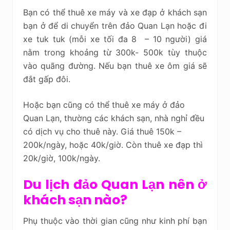
Bạn có thể thuê xe máy và xe đạp ở khách sạn
bạn ở để di chuyển trên đảo Quan Lạn hoặc đi
xe tuk tuk (mỗi xe tối đa 8 – 10 người) giá
nằm trong khoảng từ 300k- 500k tùy thuộc
vào quãng đường. Nếu bạn thuê xe ôm giá sẽ
đắt gấp đôi.
Hoặc bạn cũng có thể thuê xe máy ở đảo
Quan Lạn, thường các khách sạn, nhà nghỉ đều
có dịch vụ cho thuê này. Giá thuê 150k –
200k/ngày, hoặc 40k/giờ. Còn thuê xe đạp thì
20k/giờ, 100k/ngày.
Du lịch đảo Quan Lạn nên ở
khách sạn nào?
Phụ thuộc vào thời gian cũng như kinh phí bạn