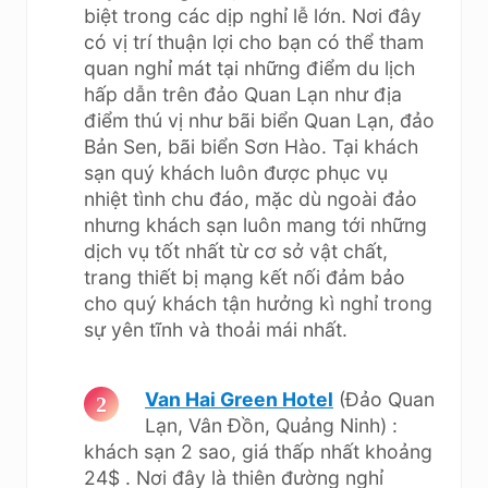
biệt trong các dịp nghỉ lễ lớn. Nơi đây
có vị trí thuận lợi cho bạn có thể tham
quan nghỉ mát tại những điểm du lịch
hấp dẫn trên đảo Quan Lạn như địa
điểm thú vị như bãi biển Quan Lạn, đảo
Bản Sen, bãi biển Sơn Hào. Tại khách
sạn quý khách luôn được phục vụ
nhiệt tình chu đáo, mặc dù ngoài đảo
nhưng khách sạn luôn mang tới những
dịch vụ tốt nhất từ cơ sở vật chất,
trang thiết bị mạng kết nối đảm bảo
cho quý khách tận hưởng kì nghỉ trong
sự yên tĩnh và thoải mái nhất.
Van Hai Green Hotel
(Đảo Quan
Lạn, Vân Đồn, Quảng Ninh) :
khách sạn 2 sao, giá thấp nhất khoảng
24$ . Nơi đây là thiên đường nghỉ