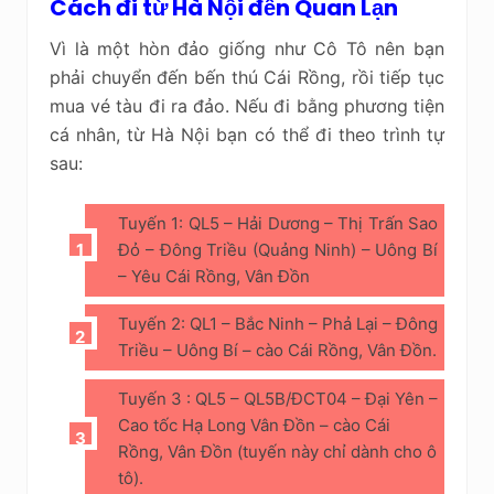
Cách đi từ Hà Nội đến Quan Lạn
Vì là một hòn đảo giống như Cô Tô nên bạn
phải chuyển đến bến thú Cái Rồng, rồi tiếp tục
mua vé tàu đi ra đảo.
Nếu đi bằng phương tiện
cá nhân, từ Hà Nội bạn có thể đi theo trình tự
sau:
Tuyến 1: QL5 – Hải Dương – Thị Trấn Sao
Đỏ – Đông Triều (Quảng Ninh) – Uông Bí
– Yêu Cái Rồng, Vân Đồn
Tuyến 2: QL1 – Bắc Ninh – Phả Lại – Đông
Triều – Uông Bí – cào Cái Rồng, Vân Đồn.
Tuyến 3 : QL5 – QL5B/ĐCT04 – Đại Yên –
Cao tốc Hạ Long Vân Đồn – cào Cái
Rồng, Vân Đồn (tuyến này chỉ dành cho ô
tô).