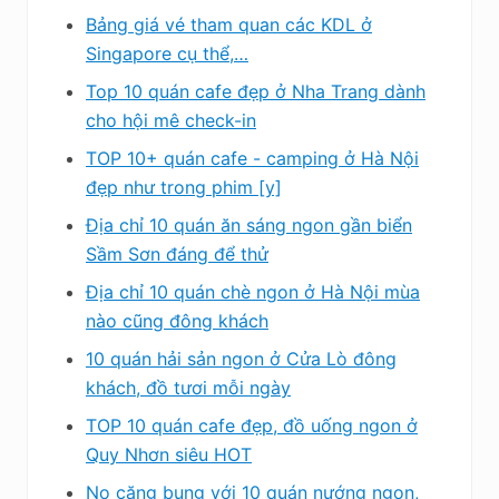
Bảng giá vé tham quan các KDL ở
Singapore cụ thể,…
Top 10 quán cafe đẹp ở Nha Trang dành
cho hội mê check-in
TOP 10+ quán cafe - camping ở Hà Nội
đẹp như trong phim [y]
Địa chỉ 10 quán ăn sáng ngon gần biển
Sầm Sơn đáng để thử
Địa chỉ 10 quán chè ngon ở Hà Nội mùa
nào cũng đông khách
10 quán hải sản ngon ở Cửa Lò đông
khách, đồ tươi mỗi ngày
TOP 10 quán cafe đẹp, đồ uống ngon ở
Quy Nhơn siêu HOT
No căng bụng với 10 quán nướng ngon,