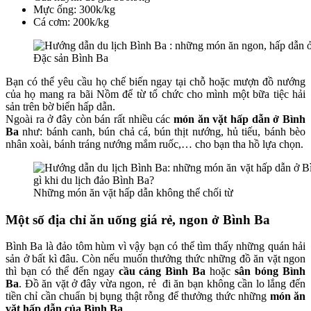
Mực ống: 300k/kg
Cá cơm: 200k/kg
Đặc sản Bình Ba
Bạn có thể yêu cầu họ chế biến ngay tại chỗ hoặc mượn đồ nướng
của họ mang ra bãi Nồm để từ tổ chức cho mình một bữa tiệc hải
sản trên bờ biển hấp dẫn.
Ngoài ra ở đây còn bán rất nhiều các
món ăn vặt hấp dẫn ở Bình
Ba
như: bánh canh, bún chả cá, bún thịt nướng, hủ tiếu, bánh bèo
nhân xoài, bánh tráng nướng mắm ruốc,… cho bạn tha hồ lựa chọn.
Những món ăn vặt hấp dẫn không thể chối từ
Một số địa chỉ ăn uống giá rẻ, ngon ở Bình Ba
Bình Ba là đảo tôm hùm vì vậy bạn có thể tìm thấy những quán hải
sản ở bất kì đâu. Còn nếu muốn thưởng thức những đồ ăn vặt ngon
thì bạn có thể đến ngay
cầu cảng Bình Ba
hoặc
sân bóng Bình
Ba
. Đồ ăn vặt ở đây vừa ngon, rẻ đi ăn bạn không cần lo lắng đến
tiền chỉ cần chuẩn bị bụng thật rỗng để thưởng thức những
món ăn
vặt hấp dẫn của Bình Ba
.