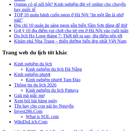
Qantas có gì nổi bật? Kinh nghiệm đặt vé online cho chuyến
bay quốc tế
TOP 10 quán bánh cuốn ngon ở Hà Nội “ăn một lần là nhớ
mãi”
Địa chỉ 10 quán ăn sáng ngon gần biển Sầm Sơn đáng để thử
Gợi ý 10 địa điểm vui chơi cho trẻ em ở Hà Nội vào cuối tuần
Du lịch Hạ Long tháng 7: Thời tiết ra sao, địa điểm nên tới
Khám phá Nha Trang – thiên đường biển đẹp nhất Việt Nam
Trang web du lịch tốt khác
Kinh nghiệm du lịch
Kinh nghiệm du lịch Đà Nẵng
Kinh nghiệm phượt
Kinh nghiệm phượt Tam Đảo
Thông tin du lịch 2026
Kinh nghiệm du lịch Pattaya
Giải mã giấc mơ
Xem bói bài hàng ngày
Tên hay cho con gái họ Nguyễn
Invest286.Com
What is SOL coin
WikiDuLich.Com