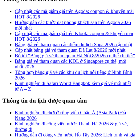
Cập nhật các mã giảm giá trên Agoda: coupon & khuyến mãi
HOT 8/2026
Hướng dẫn các bước đặt phòng khách sạn trên Agoda 2026
mới nhất
Cập nhật các mã giảm giá trên Klook: coupon & khuyến mãi
HOT 8/2026
Bảng giá vé tham quan các điểm du lịch Sapa 2026 cập nhật
Cập nhật bảng giá vé tham quan Đà Lạt 8/2026 mới nhất
Bỏ túi “Bảng giá vé tham quan Hà Nội 8/2026 cụ thể chi tiết”
Bảng giá vé tham quan các KDL ở Singapore cụ thể, mới
nhất 2026
Tổng hợp bảng giá vé các khu du lịch nổi tiếng ở Ninh Bình
2026
Kinh nghiệm đi Safari World Bangkok kèm giá vé mới nhất
từ A – Z
Thông tin du lịch được quan tâm
Kinh nghiệm đi chơi ở công viên Châu Á (Asia Park) Đà
Nẵng 2026
Kinh nghiệm đi công viên nước Thanh Hà 2026 & giá vé,
đường đi
Hướng dẫn đi công viên nước Hồ Tây 2026: Lịch trình và giá