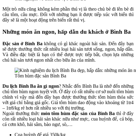
Một trò nữa cũng không kém phần thú vị là theo chủ bè đi lên bè đi
câu tôm, câu mực. Đối với những bạn ít được tiếp xúc với biển thì
đây sẽ là một hoạt động trên biển rất thú vị.
Những món ăn ngon, hấp dẫn du khách ở Bình Ba
Đặc sản ở Bình Ba
không có gì khác ngoài hải sản. Đến đây bạn
sẽ được thưởng thức rất nhiều loại hải sản tươi sống, ngon, hấp dẫn.
Và điều đặc biệt là bạn có thể được trực tiếp bắt, chọn lựa những
chú hải sản tươi ngon nhất cho bữa ăn của mình.
Tôm hùm đặc sản Bình Ba
Du lịch Bình Ba ăn gì ngon
? Nhắc đến Bình Ba là nhớ đến những
chú tôm hùm ngon tuyệt vời. Ở đây có rất nhiều cơ sở nuôi tôm hùm
chính vì vậy mà đến đây bạn được thưởng thức tôm hùm thỏa sức
với giá chỉ bằng giá gốc. Giá tôm hùm dao động vào khoảng từ 1tr4
– 1tr8/kg rẻ hơn rất nhiều so với thị trường.
Ngoài thưởng thức
món tôm hùm đặc sản của Bình Ba
thì ở đây
còn rất nhiều loại hải sản khác nữa như mực, cua huỳnh đế, cá bóp,
cá cơm khô, hải sâm, bào ngư, sò,…
Cua huỳnh đế giá 350k/kg