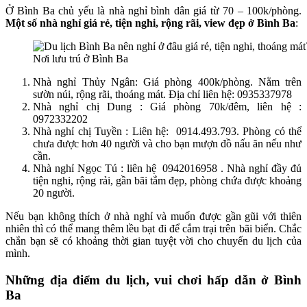
Ở Bình Ba chủ yếu là nhà nghỉ bình dân giá từ 70 – 100k/phòng.
Một số nhà nghỉ giá rẻ, tiện nghi, rộng rãi, view đẹp ở Bình Ba
:
Nơi lưu trú ở Bình Ba
Nhà nghỉ Thủy Ngân: Giá phòng 400k/phòng. Nằm trên
sườn núi, rộng rãi, thoáng mát. Địa chỉ liên hệ: 0935337978
Nhà nghỉ chị Dung : Giá phòng 70k/đêm, liên hệ :
0972332202
Nhà nghỉ chị Tuyền : Liên hệ: 0914.493.793. Phòng có thể
chưa được hơn 40 người và cho bạn mượn đồ nấu ăn nếu như
cần.
Nhà nghỉ Ngọc Tú : liên hệ 0942016958 . Nhà nghỉ đầy đủ
tiện nghi, rộng rải, gần bãi tắm đẹp, phòng chứa được khoảng
20 người.
Nếu bạn không thích ở nhà nghỉ và muốn được gần gũi với thiên
nhiên thì có thể mang thêm lều bạt đi để cắm trại trên bãi biển. Chắc
chắn bạn sẽ có khoảng thời gian tuyệt vời cho chuyến du lịch của
mình.
Những địa điểm du lịch, vui chơi hấp dẫn ở Bình
Ba