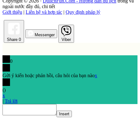
Copyright © 2026 ·
DulichFun.Com - Hướng dẫn du lịch
trong và
ngoài nước đầy đủ, chi tiết
Giới thiệu
|
Liên hệ và hợp tác
|
Quy định pháp lý
Messenger
Share
0
Viber
0
Gửi ý kiến hoặc phản hồi, câu hỏi của bạn nào
x
(
)
x
|
Trả lời
Insert