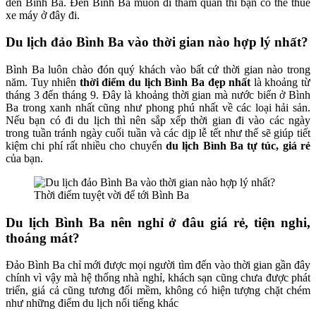
đến Bình Ba. Đến Bình Ba muốn đi tham quan thì bạn có thể thuê
xe máy ở đây đi.
Du lịch đảo Bình Ba vào thời gian nào hợp lý nhất?
Bình Ba luôn chào đón quý khách vào bất cứ thời gian nào trong
năm. Tuy nhiên
thời điểm du lịch Bình Ba đẹp nhất
là khoảng từ
tháng 3 đến tháng 9. Đây là khoảng thời gian mà nước biển ở Bình
Ba trong xanh nhất cũng như phong phú nhất về các loại hải sản.
Nếu bạn có đi du lịch thì nên sắp xếp thời gian đi vào các ngày
trong tuần tránh ngày cuối tuần và các dịp lễ tết như thế sẽ giúp tiết
kiệm chi phí rất nhiều cho chuyến
du lịch Bình Ba tự túc, giá rẻ
của bạn.
Thời điểm tuyệt vời để tới Bình Ba
Du lịch Bình Ba nên nghỉ ở đâu giá rẻ, tiện nghi,
thoáng mát?
Đảo Bình Ba chỉ mới được mọi người tìm đến vào thời gian gần đây
chính vì vậy mà hệ thống nhà nghỉ, khách sạn cũng chưa được phát
triển, giá cả cũng tương đối mềm, không có hiện tượng chặt chém
như những điểm du lịch nổi tiếng khác