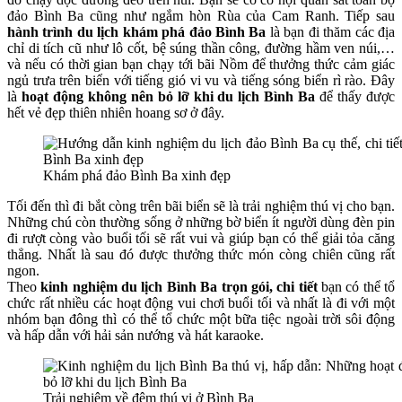
đảo Bình Ba cũng như ngắm hòn Rùa của Cam Ranh. Tiếp sau
hành trình du lịch khám phá đảo Bình Ba
là bạn đi thăm các địa
chỉ di tích cũ như lô cốt, bệ súng thần công, đường hầm ven núi,…
và nếu có thời gian bạn chạy tới bãi Nồm để thưởng thức cảm giác
ngủ trưa trên biển với tiếng gió vi vu và tiếng sóng biển rì rào. Đây
là
hoạt động không nên bỏ lỡ khi du lịch Bình Ba
để thấy được
hết vẻ đẹp thiên nhiên hoang sơ ở đây.
Khám phá đảo Bình Ba xinh đẹp
Tối đến thì đi bắt còng trên bãi biển sẽ là trải nghiệm thú vị cho bạn.
Những chú còn thường sống ở những bờ biển ít người dùng đèn pin
đi rượt còng vào buổi tối sẽ rất vui và giúp bạn có thể giải tỏa căng
thẳng. Nhất là sau đó được thưởng thức món còng chiên cũng rất
ngon.
Theo
kinh nghiệm du lịch Bình Ba trọn gói, chi tiết
bạn có thể tổ
chức rất nhiều các hoạt động vui chơi buổi tối và nhất là đi với một
nhóm bạn đông thì có thể tổ chức một bữa tiệc ngoài trời sôi động
và hấp dẫn với hải sản nướng và hát karaoke.
Trải nghiệm về đêm thú vị ở Bình Ba