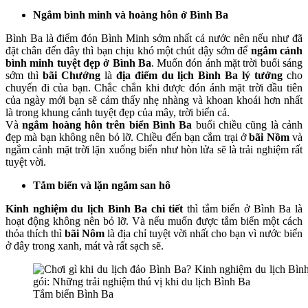
Ngắm bình minh và hoàng hôn ở Bình Ba
Bình Ba là điểm đón Bình Minh sớm nhất cả nước nên nếu như đã
đặt chân đến đây thì bạn chịu khó một chút dậy sớm để
ngắm cảnh
bình minh tuyệt đẹp ở Bình Ba
. Muốn đón ánh mặt trời buổi sáng
sớm thì
bãi Chướng
là
địa điểm du lịch Bình Ba lý tưởng
cho
chuyến đi của bạn. Chắc chắn khi được đón ánh mặt trời đầu tiên
của ngày mới bạn sẽ cảm thấy nhẹ nhàng và khoan khoái hơn nhất
là trong khung cảnh tuyệt đẹp của mây, trời biển cả.
Và
ngắm hoàng hôn trên biển Bình Ba
buổi chiều cũng là cảnh
đẹp mà bạn không nên bỏ lỡ. Chiều đến bạn cắm trại ở
bãi Nồm
và
ngắm cảnh mặt trời lặn xuống biển như hòn lửa sẽ là trải nghiệm rất
tuyệt vời.
Tắm biển và lặn ngắm san hô
Kinh nghiệm du lịch Bình Ba chi tiết
thì tắm biển ở Bình Ba là
hoạt động không nên bỏ lỡ. Và nếu muốn được tắm biển một cách
thỏa thích thì
bãi Nôm
là địa chỉ tuyệt vời nhất cho bạn vì nước biển
ở đây trong xanh, mát và rất sạch sẽ.
Tắm biển Bình Ba