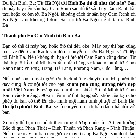
Du lịch Bình Ba:
Từ Hà Nội tới Bình Ba thì đi như thế nào
? Bạn
đi máy bay đến sân bay Cam Ranh sau đó từ sân bay Cam Ranh bắt
taxi hoặc xe ôm tới Ba Ngòi, khoảng cách từ sân bay Cam Ranh tới
Ba Ngòi vào khoảng 15km. Sau đó tới Ba Ngòi để đi tàu ra Bình
Ba
Thành phố Hồ Chí Minh tới Bình Ba
Bạn có thể đi máy bay hoặc ôtô thì đều oke. Máy bay thì bạn cũng
mua vé đến Cam Ranh sau đó di chuyển ra bến Ba Ngòi và đi tiếp
tới Bình Ba. Nếu không thì bạn đi ôtô tới Cam Ranh cũng được. Từ
thành phố Hồ Chí Minh có rất nhiều hãng xe khác nhau đi tới Cam
Ranh như: Phương Trang, Hà Linh, Phương Nam, Cúc Tùng,…
Nếu như bạn là một người ưu thích những chuyến du lịch phượt thì
đây cũng là cơ hội tốt cho bạn
khám phá cung đường biển đẹp
nhất Việt Nam
. Khoảng cách từ thành phố Hồ Chí Minh tới Cam
Ranh vào khoảng 390km nếu như tình trạng sức khỏe của bạn cho
phép thì bạn có thể lên cho mình một hành trình phượt tới Bình Ba.
Du lịch phượt Bình Ba
sẽ là chuyến du lịch hấp dẫn nhất đối với
bạn.
Xe máy thì bạn có thể đi theo cung đường quốc lộ 1A theo hướng
Bắc đi qua Phan Thiết – Bình Thuận và Phan Rang – Ninh Thuận.
Nếu đi xe máy thì bạn nên gửi xe máy ở cảng Ba Ngòi sau đó đi tàu