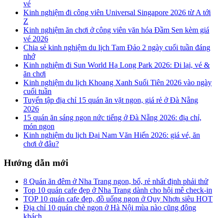
vé
Kinh nghiệm đi công viên Universal Singapore 2026 từ A tới
Z
Kinh nghiệm ăn chơi ở công viên văn hóa Đầm Sen kèm giá
vé 2026
Chia sẻ kinh nghiệm du lịch Tam Đảo 2 ngày cuối tuần đáng
nhớ
Kinh nghiệm đi Sun World Hạ Long Park 2026: Đi lại, vé &
ăn chơi
Kinh nghiệm du lịch Khoang Xanh Suối Tiên 2026 vào ngày
cuối tuần
Tuyển tập địa chỉ 15 quán ăn vặt ngon, giá rẻ ở Đà Nẵng
2026
15 quán ăn sáng ngon nức tiếng ở Đà Nẵng 2026: địa chỉ,
món ngon
Kinh nghiệm du lịch Đại Nam Văn Hiến 2026: giá vé, ăn
chơi ở đâu?
Hướng dẫn mới
8 Quán ăn đêm ở Nha Trang ngon, bổ, rẻ nhất định phải thử
Top 10 quán cafe đẹp ở Nha Trang dành cho hội mê check-in
TOP 10 quán cafe đẹp, đồ uống ngon ở Quy Nhơn siêu HOT
Địa chỉ 10 quán chè ngon ở Hà Nội mùa nào cũng đông
khách