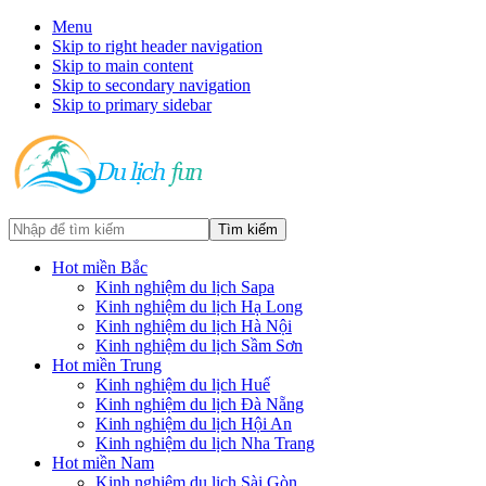
Menu
Skip to right header navigation
Skip to main content
Skip to secondary navigation
Skip to primary sidebar
Nhập
để
tìm
Hot miền Bắc
kiếm
Kinh nghiệm du lịch Sapa
Kinh nghiệm du lịch Hạ Long
Kinh nghiệm du lịch Hà Nội
Kinh nghiệm du lịch Sầm Sơn
Hot miền Trung
Kinh nghiệm du lịch Huế
Kinh nghiệm du lịch Đà Nẵng
Kinh nghiệm du lịch Hội An
Kinh nghiệm du lịch Nha Trang
Hot miền Nam
Kinh nghiệm du lịch Sài Gòn