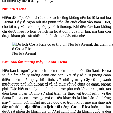
rất nhiều kỷ niệm đáng nhớ đấy.
Núi lửa Arenal
Điểm đến độc đáo mà các du khách cũng không nên bỏ lỡ là núi lửa
Arenal. Đây là ngọn núi lửa phun trào lần cuối cùng vào năm 1968,
cho tới nay vẫn còn hoạt động bình thường. Khi đến đây bạn không
chỉ được hiểu rõ hơn về lịch sử hoạt động của núi lửa, mà bạn còn
được khám phá rất nhiều điều bí ẩn nơi đây nữa nhé.
Núi lửa Arenal
Khu bảo tồn “rừng mây” Santa Elena
Nếu bạn là người yêu thích thiên nhiên thì khu bảo tồn Santa Elena
sẽ là điểm đến lý tưởng dành cho bạn. Nơi đây sở hữu phong cảnh
thiên nhiên thơ mộng, hữu tình, với những rừng cây cổ thụ xanh
mướt được phủ kín dương xỉ và hệ thực vật vô cùng đa dạng, phong
phú. Đặc biệt nơi đây quanh năm được phủ một lớp sương mù, tạo
điều kiện thuận lợi cho sự phát triển hệ thực vật trong rừng, vì thế
Santa Elena còn được gọi với cái tên khác đó là khu bảo tồn “rừng
mây”. Chính bởi những nét đẹp độc đáo trong khu rừng mà giúp nơi
đây trở thành
địa điểm du lịch nổi tiếng Costa Rica
luôn thu hút
được rất nhiều du khách địa phương cũng như du khách quốc tế đến