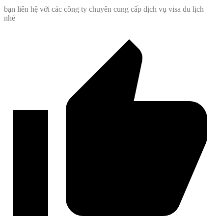
bạn liên hệ với các công ty chuyên cung cấp dịch vụ visa du lịch
nhé