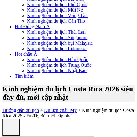
Kinh nghiệm du lịch Phú Quốc
Kinh nghiệm du lịch Mũi Né
Kinh nghiệm du lịch Vũng Tàu
Kinh nghiệm du lịch Cần Thơ
Hot Đông Nam Á
Kinh nghiệm du lịch Thái Lan
Kinh nghiệm du lịch Singapore
Kinh nghiệm du lịch bụi Malaysia
Kinh nghiệm du lịch Indonesia
Hot châu Á
Kinh nghiệm du lịch Hàn Quốc
Kinh nghiệm du lịch Trung Quốc
Kinh nghiệm du lịch Nhật Bản
Tìm kiếm
Kinh nghiệm du lịch Costa Rica 2026 siêu
đầy đủ, mới cập nhật
Hướng dẫn du lịch
>
Du lịch châu Mỹ
> Kinh nghiệm du lịch Costa
Rica 2026 siêu đầy đủ, mới cập nhật