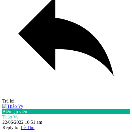
Trả lời
Biên tập viên
Thảo Vy
22/06/2022 10:51 am
Reply to
Lê Thu