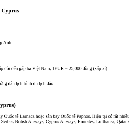
p, Cyprus
ng Anh
 gấp đôi đến gấp ba Việt Nam, 1EUR = 25,000 đồng (xấp xỉ)
.
Cyprus)
bay Quốc tế Larnaca hoặc sân bay Quốc tế Paphos. Hiện tại có rất nhi
 Air Serbia, British Airways, Cyprus Airways, Emirates, Lufthansa, Qa