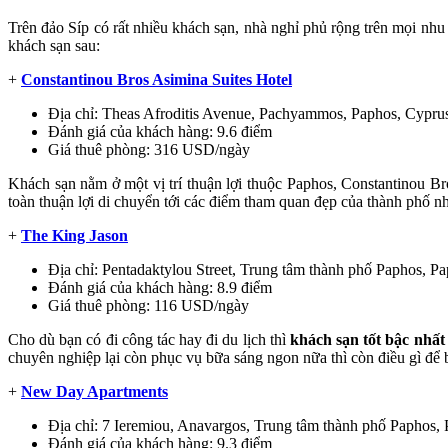
Trên đảo Síp có rất nhiều khách sạn, nhà nghỉ phủ rộng trên mọi nhu cầ
khách sạn sau:
+
Constantinou Bros Asimina Suites Hotel
Địa chỉ: Theas Afroditis Avenue, Pachyammos, Paphos, Cypru
Đánh giá của khách hàng: 9.6 điểm
Giá thuê phòng: 316 USD/ngày
Khách sạn nằm ở một vị trí thuận lợi thuộc Paphos, Constantinou Br
toàn thuận lợi di chuyển tới các điểm tham quan đẹp của thành phố 
+
The King Jason
Địa chỉ: Pentadaktylou Street, Trung tâm thành phố Paphos, P
Đánh giá của khách hàng: 8.9 điểm
Giá thuê phòng: 116 USD/ngày
Cho dù bạn có đi công tác hay đi du lịch thì
khách sạn tốt bậc nhất
chuyên nghiệp lại còn phục vụ bữa sáng ngon nữa thì còn điều gì để 
+
New Day Apartments
Địa chỉ: 7 Ieremiou, Anavargos, Trung tâm thành phố Paphos,
Đánh giá của khách hàng: 9.3 điểm