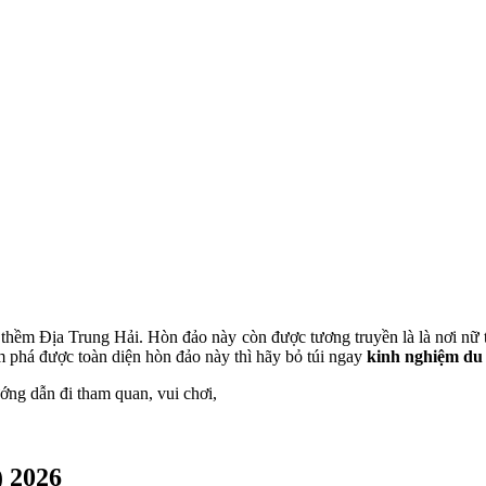
 thềm Địa Trung Hải. Hòn đảo này còn được tương truyền là là nơi nữ
m phá được toàn diện hòn đảo này thì hãy bỏ túi ngay
kinh nghiệm du 
) 2026