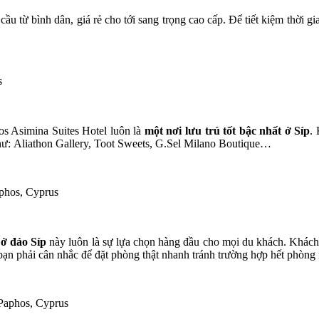
u từ bình dân, giá rẻ cho tới sang trọng cao cấp. Để tiết kiệm thời gia
s
os Asimina Suites Hotel luôn là
một nơi lưu trú tốt bậc nhất ở Síp
.
như: Aliathon Gallery, Toot Sweets, G.Sel Milano Boutique…
aphos, Cyprus
 ở đảo Síp
này luôn là sự lựa chọn hàng đầu cho mọi du khách. Khách sạ
bạn phải cân nhắc để đặt phòng thật nhanh tránh trường hợp hết phòng 
 Paphos, Cyprus