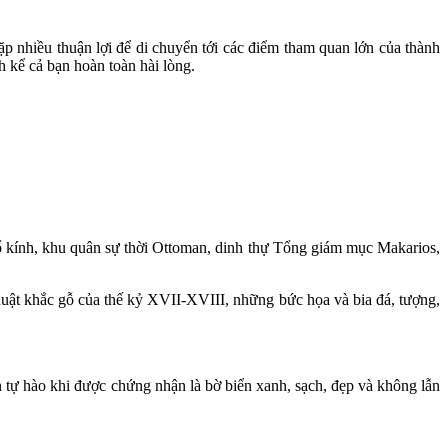
p nhiều thuận lợi để di chuyển tới các điểm tham quan lớn của thành
 kể cả bạn hoàn toàn hài lòng.
cổ kính, khu quân sự thời Ottoman, dinh thự Tổng giám mục Makarios,
thuật khắc gỗ của thế kỷ XVII-XVIII, những bức họa và bia đá, tượng,
tự hào khi được chứng nhận là bờ biển xanh, sạch, đẹp và không lẫn