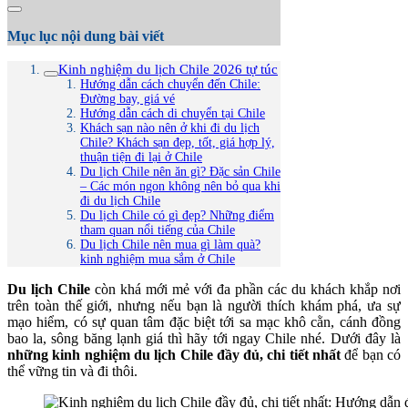
Mục lục nội dung bài viết
Kinh nghiệm du lịch Chile 2026 tự túc
Hướng dẫn cách chuyển đến Chile:
Đường bay, giá vé
Hướng dẫn cách di chuyển tại Chile
Khách sạn nào nên ở khi đi du lịch
Chile? Khách sạn đẹp, tốt, giá hợp lý,
thuận tiện đi lại ở Chile
Du lịch Chile nên ăn gì? Đặc sản Chile
– Các món ngon không nên bỏ qua khi
đi du lịch Chile
Du lịch Chile có gì đẹp? Những điểm
tham quan nổi tiếng của Chile
Du lịch Chile nên mua gì làm quà?
kinh nghiệm mua sắm ở Chile
Du lịch Chile
còn khá mới mẻ với đa phần các du khách khắp nơi
trên toàn thế giới, nhưng nếu bạn là người thích khám phá, ưa sự
mạo hiểm, có sự quan tâm đặc biệt tới sa mạc khô cằn, cánh đồng
bao la, sông băng lạnh giá thì hãy tới ngay Chile nhé. Dưới đây là
những kinh nghiệm du lịch Chile đầy đủ, chi tiết nhất
để bạn có
thể vững tin và đi thôi.