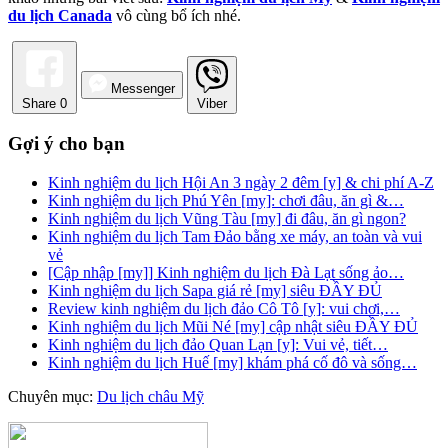
du lịch Canada
vô cùng bổ ích nhé.
Messenger
Share
0
Viber
Gợi ý cho bạn
Kinh nghiệm du lịch Hội An 3 ngày 2 đêm [y] & chi phí A-Z
Kinh nghiệm du lịch Phú Yên [my]: chơi đâu, ăn gì &…
Kinh nghiệm du lịch Vũng Tàu [my] đi đâu, ăn gì ngon?
Kinh nghiệm du lịch Tam Đảo bằng xe máy, an toàn và vui
vẻ
[Cập nhập [my]] Kinh nghiệm du lịch Đà Lạt sống ảo…
Kinh nghiệm du lịch Sapa giá rẻ [my] siêu ĐẦY ĐỦ
Review kinh nghiệm du lịch đảo Cô Tô [y]: vui chơi,…
Kinh nghiệm du lịch Mũi Né [my] cập nhật siêu ĐẦY ĐỦ
Kinh nghiệm du lịch đảo Quan Lạn [y]: Vui vẻ, tiết…
Kinh nghiệm du lịch Huế [my] khám phá cố đô và sống…
Chuyên mục:
Du lịch châu Mỹ