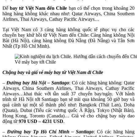
Để
bay từ Việt Nam đến Chile
bạn có thể chọn trong khoảng 20
hãng hàng không khác nhau như: Qatar Airways, China Southern
Airlines, Thai Airways, Cathay Pacific Airways…
Tại Việt Nam có 3 cảng hàng không quốc tế phục vụ cho các
chuyến bay khứ hồi từ Việt Nam đến Chile: Cảng hàng không Nội
Bài (Hà Nội), cảng hàng không Đà Nẵng (Đà Nẵng) và Tân Sơn
Nhất (Tp Hồ Chí Minh).
Vé máy bay tới Chile
Chặng bay và giá vé máy bay từ Việt Nam đi Chile
–
Đường bay Hà Nội – Santiago
: Có các hãng hàng không: Qatar
Airways, China Southern Airlines, Thai Airways, Cathay Pacific
Airways…khai thác với tần suất 37 chuyến bay/ngày. Với hành
trình từ Hà Nội tới Santiago bạn sẽ trải qua khoảng 50 giờ bay và
quá cảnh tại một số thành phố như: Bangkok (Thái Lan), Doha
(Quata), Dubai (Tiểu các vương quốc Ả Rập), Tokyo (Nhật Bản),
Hong Kong, Toronto (Canada)… Giá vé cho chặng bay này dao
động từ
970 USD – 4231 USD
.
–
Đường bay Tp Hồ Chí Minh – Santiago
: Có các hãng hàng