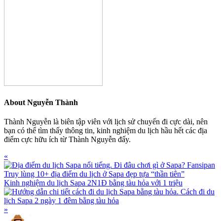
About
Nguyễn Thành
Thành Nguyễn là biên tập viên với lịch sử chuyến đi cực dài, nên
bạn có thể tìm thấy thông tin, kinh nghiệm du lịch hầu hết các địa
điểm cực hữu ích từ Thành Nguyễn đấy.
Previous
«
Post:
Truy lùng 10+ địa điểm du lịch ở Sapa đẹp tựa “thần tiên”
Next
Kinh nghiệm du lịch Sapa 2N1Đ bằng tàu hỏa với 1 triệu
Post:
»