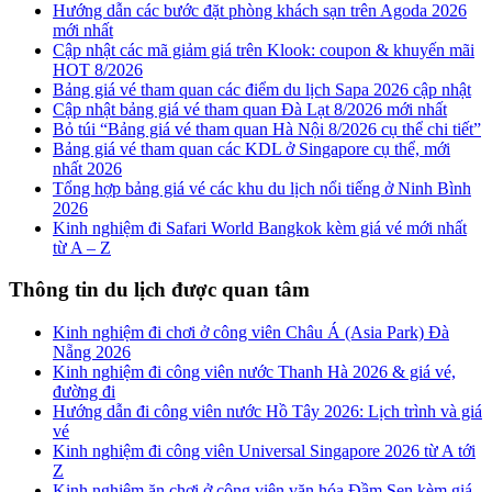
Hướng dẫn các bước đặt phòng khách sạn trên Agoda 2026
mới nhất
Cập nhật các mã giảm giá trên Klook: coupon & khuyến mãi
HOT 8/2026
Bảng giá vé tham quan các điểm du lịch Sapa 2026 cập nhật
Cập nhật bảng giá vé tham quan Đà Lạt 8/2026 mới nhất
Bỏ túi “Bảng giá vé tham quan Hà Nội 8/2026 cụ thể chi tiết”
Bảng giá vé tham quan các KDL ở Singapore cụ thể, mới
nhất 2026
Tổng hợp bảng giá vé các khu du lịch nổi tiếng ở Ninh Bình
2026
Kinh nghiệm đi Safari World Bangkok kèm giá vé mới nhất
từ A – Z
Thông tin du lịch được quan tâm
Kinh nghiệm đi chơi ở công viên Châu Á (Asia Park) Đà
Nẵng 2026
Kinh nghiệm đi công viên nước Thanh Hà 2026 & giá vé,
đường đi
Hướng dẫn đi công viên nước Hồ Tây 2026: Lịch trình và giá
vé
Kinh nghiệm đi công viên Universal Singapore 2026 từ A tới
Z
Kinh nghiệm ăn chơi ở công viên văn hóa Đầm Sen kèm giá