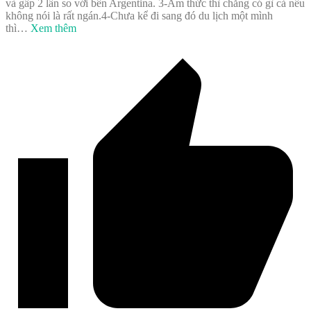
và gấp 2 lần so với bên Argentina. 3-Ẩm thức thì chẳng có gì cả nếu
không nói là rất ngán.4-Chưa kể đi sang đó du lịch một mình
thì
…
Xem thêm