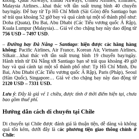
không: Qatar Airways, Etihad Airways, United Airlines, Emirates,
Malaysia Airlines…khai thác với tần suất trung bình 40 chuyến
bay/ngày. Để bay từ Tp Hồ Chí Minh (Sài Gòn) đến Santiago bạn
sẽ trải qua khoảng 52 giờ bay và quá cảnh tại một số thành phố như:
Doha (Quata), Đu Bai, Abu Dhabi (Các Tiểu vương quốc Ả Rập),
Kuala Lumpur (Malaysia)… Giá vé cho chặng bay này dao động từ
756 USD – 7497 USD
.
–
Đường bay Đà Nẵng – Santiago
:
hiện được các hãng hàng
không
: Pacific Airlines, Air France, Korean Air, Vietnam Airlines,
Silkair…khai thác với tần suất trung bình 19 chuyến bay/ngày.
Hành trình từ Đà Nẵng tới Santiago bạn sẽ trải qua khoảng 49 giờ
bay và quá cảnh tại một số thành phố như: Tp Hồ Chí Minh, Đu
Bai, Abu Dhabi (Các Tiểu vương quốc Ả Rập), Paris (Pháp), Seoul
(Hàn Quốc), Singapore… Giá vé cho chặng bay này dao động từ
2120 USD – 7331 USD.
Lưu ý
:
Đây là giá vé 1 chiều, được tính ở thời điểm hiện tại, chưa
bao gồm thuế phí.
Hướng dẫn cách di chuyển tại Chile
Di chuyển tại Chile được đánh giá là thuận tiện, dễ dàng và không
quá tốn kém, dưới đây là c
ác phương tiện giao thông chính ở
Chile
: