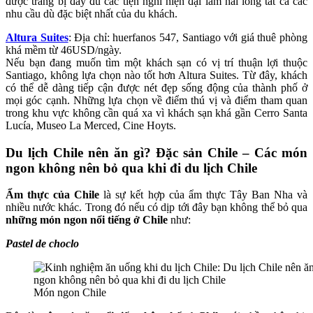
được trang bị đầy đủ các tiện nghi hiện đại làm hài lòng tất cả các
nhu cầu dù đặc biệt nhất của du khách.
Altura Suites
: Địa chỉ: huerfanos 547, Santiago với giá thuê phòng
khá mềm từ 46USD/ngày.
Nếu bạn đang muốn tìm một khách sạn có vị trí thuận lợi thuộc
Santiago, không lựa chọn nào tốt hơn Altura Suites. Từ đây, khách
có thể dễ dàng tiếp cận được nét đẹp sống động của thành phố ở
mọi góc cạnh. Những lựa chọn về điểm thú vị và điểm tham quan
trong khu vực không cần quá xa vì khách sạn khá gần Cerro Santa
Lucía, Museo La Merced, Cine Hoyts.
Du lịch Chile nên ăn gì? Đặc sản Chile – Các món
ngon không nên bỏ qua khi đi du lịch Chile
Ẩm thực của Chile
là sự kết hợp của ẩm thực Tây Ban Nha và
nhiều nước khác. Trong đó nếu có dịp tới đây bạn không thể bỏ qua
những món ngon nổi tiếng ở Chile
như:
Pastel de choclo
Món ngon Chile