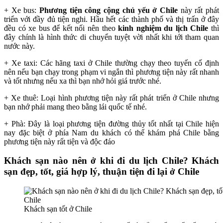
+ Xe bus:
Phương tiện công cộng chủ yếu ở Chile
này rất phát
triển với đầy đủ tiện nghi. Hầu hết các thành phố và thị trấn ở đây
đều có xe bus để kết nối nên theo
kinh nghiệm du lịch Chile
thì
đây chính là hình thức di chuyển tuyệt vời nhất khi tới tham quan
nước này.
+ Xe taxi: Các hãng taxi ở Chile thường chạy theo tuyến cố định
nên nếu bạn chạy trong phạm vi ngắn thì phương tiện này rất nhanh
và tốt nhưng nếu xa thì bạn nhớ hỏi giá trước nhé.
+ Xe thuê: Loại hình phương tiện này rất phát triển ở Chile nhưng
bạn nhớ phải mang theo bằng lái quốc tế nhé.
+ Phà: Đây là loại phương tiện đường thủy tốt nhất tại Chile hiện
nay đặc biệt ở phía Nam du khách có thể khám phá Chile bằng
phương tiện này rất tiện và độc đáo
Khách sạn nào nên ở khi đi du lịch Chile? Khách
sạn đẹp, tốt, giá hợp lý, thuận tiện đi lại ở Chile
Khách sạn tốt ở Chile