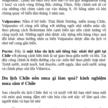
Magellanic. Quần thể nằm trên hòn đảo có tên gọi Magdalena rộng
1 km2 và cách vùng Đông Bắc chừng 35km. Đây chính nơi di cư
của những chú chim cánh cụt vào tháng 9, 10 hằng năm và khi
chúng quay về biển tầm tháng 3 năm sau.
Valparaíso:
Nằm ở bờ biển Thái Bình Dương, miền trung Chile,
Valparaíso vô cùng nổi tiếng với những ngôi nhà nhiều màu sắc
theo phong cách Bohemian bên cạnh biển tạo nên cảnh tượng vô
cùng tuyệt mĩ. Những ngôi nhà được xây dựng trên hàng chục quả
đồi khác nhau hướng nhìn ra biển Valparaíso được dân du lịch ví
như mê cung gần biển.
Pucón
: Đây là
một khu du lịch nổi tiếng bậc nhất thế giới tại
Chile
với phong cảnh hữu tình là sự giao thoa giữa nước và lửa. Tại
đây cũng chính là thiên đường của các môn thể thao phức hợp như:
Trượt nước, trượt tuyết, bơi thuyền, cưỡi ngựa, tắm suối nước nóng
và chinh phục núi lửa Villarrica.
Du lịch Chile nên mua gì làm quà? kinh nghiệm
mua sắm ở Chile
Sau chuyến du lịch Chile thú vị và tuyệt vời thì bạn nhớ mua một
vài món quà mang đậm nét văn hóa của nơi này về làm quà cho
người thân và bạn bè nhé