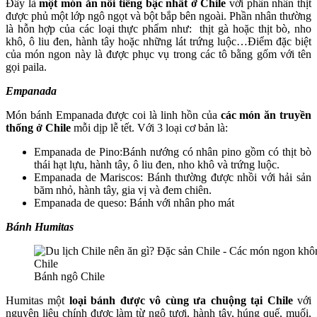
Đây là
một món ăn nổi tiếng bậc nhất ở Chile
với phần nhân thịt
được phủ một lớp ngô ngọt và bột bắp bên ngoài. Phần nhân thường
là hỗn hợp của các loại thực phẩm như: thịt gà hoặc thịt bò, nho
khô, ô liu đen, hành tây hoặc những lát trứng luộc…Điểm đặc biệt
của món ngon này là được phục vụ trong các tô bằng gốm với tên
gọi paila.
Empanada
Món bánh Empanada được coi là linh hồn của
các món ăn truyền
thống ở Chile
mỗi dịp lễ tết. Với 3 loại cơ bản là:
Empanada de Pino:Bánh nướng có nhân pino gồm có thịt bò
thái hạt lựu, hành tây, ô liu đen, nho khô và trứng luộc.
Empanada de Mariscos: Bánh thường được nhồi với hải sản
băm nhỏ, hành tây, gia vị và đem chiên.
Empanada de queso: Bánh với nhân pho mát
Bánh Humitas
Bánh ngô Chile
Humitas một
loại bánh được vô cùng ưa chuộng tại Chile
với
nguyên liệu chính được làm từ ngô tươi, hành tây, húng quế, muối,