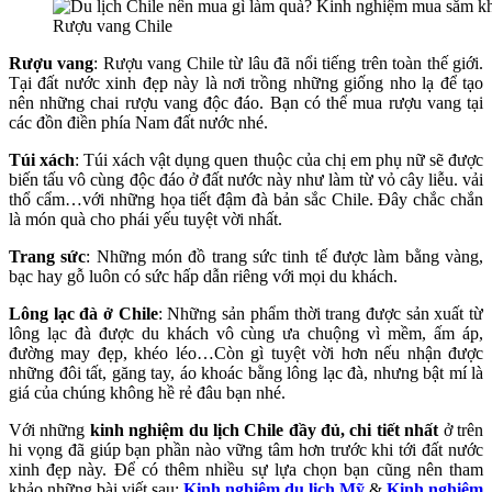
Rượu vang Chile
Rượu vang
: Rượu vang Chile từ lâu đã nổi tiếng trên toàn thế giới.
Tại đất nước xinh đẹp này là nơi trồng những giống nho lạ để tạo
nên những chai rượu vang độc đáo. Bạn có thể mua rượu vang tại
các đồn điền phía Nam đất nước nhé.
Túi xách
: Túi xách vật dụng quen thuộc của chị em phụ nữ sẽ được
biến tấu vô cùng độc đáo ở đất nước này như làm từ vỏ cây liễu. vải
thổ cẩm…với những họa tiết đậm đà bản sắc Chile. Đây chắc chắn
là món quà cho phái yếu tuyệt vời nhất.
Trang sức
: Những món đồ trang sức tinh tế được làm bằng vàng,
bạc hay gỗ luôn có sức hấp dẫn riêng với mọi du khách.
Lông lạc đà ở Chile
: Những sản phẩm thời trang được sản xuất từ
lông lạc đà được du khách vô cùng ưa chuộng vì mềm, ấm áp,
đường may đẹp, khéo léo…Còn gì tuyệt vời hơn nếu nhận được
những đôi tất, găng tay, áo khoác bằng lông lạc đà, nhưng bật mí là
giá của chúng không hề rẻ đâu bạn nhé.
Với những
kinh nghiệm du lịch Chile đầy đủ, chi tiết nhất
ở trên
hi vọng đã giúp bạn phần nào vững tâm hơn trước khi tới đất nước
xinh đẹp này. Để có thêm nhiều sự lựa chọn bạn cũng nên tham
khảo những bài viết sau:
Kinh nghiệm du lịch Mỹ
&
Kinh nghiệm