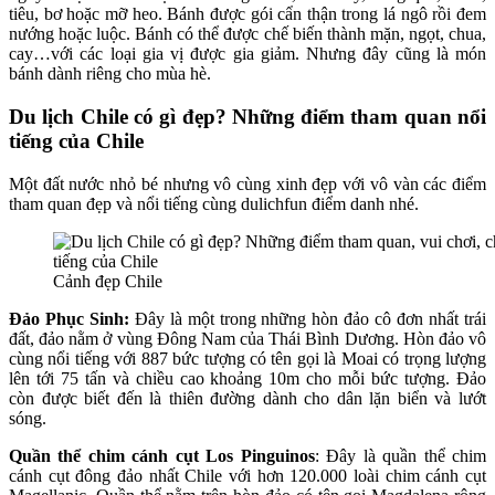
tiêu, bơ hoặc mỡ heo. Bánh được gói cẩn thận trong lá ngô rồi đem
nướng hoặc luộc. Bánh có thể được chế biến thành mặn, ngọt, chua,
cay…với các loại gia vị được gia giảm. Nhưng đây cũng là món
bánh dành riêng cho mùa hè.
Du lịch Chile có gì đẹp? Những điểm tham quan nổi
tiếng của Chile
Một đất nước nhỏ bé nhưng vô cùng xinh đẹp với vô vàn các điểm
tham quan đẹp và nổi tiếng cùng dulichfun điểm danh nhé.
Cảnh đẹp Chile
Đảo Phục Sinh:
Đây là một trong những hòn đảo cô đơn nhất trái
đất, đảo nằm ở vùng Đông Nam của Thái Bình Dương. Hòn đảo vô
cùng nổi tiếng với 887 bức tượng có tên gọi là Moai có trọng lượng
lên tới 75 tấn và chiều cao khoảng 10m cho mỗi bức tượng. Đảo
còn được biết đến là thiên đường dành cho dân lặn biển và lướt
sóng.
Quần thể chim cánh cụt Los Pinguinos
: Đây là quần thể chim
cánh cụt đông đảo nhất Chile với hơn 120.000 loài chim cánh cụt