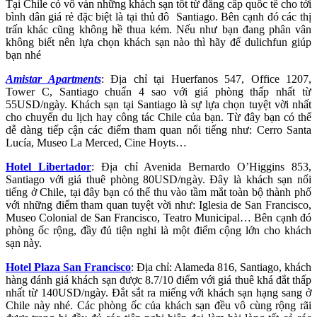
Tại Chile có vô vàn những khách sạn tốt từ đẳng cấp quốc tế cho tới
bình dân giá rẻ đặc biệt là tại thủ đô Santiago. Bên cạnh đó các thị
trấn khác cũng không hề thua kém. Nếu như bạn đang phân vân
không biết nên lựa chọn khách sạn nào thì hãy để dulichfun giúp
bạn nhé
Amistar Apartments
: Địa chỉ tại Huerfanos 547, Office 1207,
Tower C, Santiago chuẩn 4 sao với giá phòng thấp nhất từ
55USD/ngày. Khách sạn tại Santiago là sự lựa chọn tuyệt vời nhất
cho chuyến du lịch hay công tác Chile của bạn. Từ đây bạn có thể
dễ dàng tiếp cận các điểm tham quan nổi tiếng như: Cerro Santa
Lucía, Museo La Merced, Cine Hoyts…
Hotel Libertador
: Địa chỉ Avenida Bernardo O’Higgins 853,
Santiago với giá thuê phòng 80USD/ngày. Đây là khách sạn nổi
tiếng ở Chile, tại đây bạn có thể thu vào tầm mắt toàn bộ thành phố
với những điểm tham quan tuyệt vời như: Iglesia de San Francisco,
Museo Colonial de San Francisco, Teatro Municipal… Bên cạnh đó
phòng ốc rộng, đầy đủ tiện nghi là một điểm cộng lớn cho khách
sạn này.
Hotel Plaza San Francisco
: Địa chỉ: Alameda 816, Santiago, khách
hàng đánh giá khách sạn được 8.7/10 điểm với giá thuê khá đắt thấp
nhất từ 140USD/ngày. Đắt sắt ra miếng với khách sạn hạng sang ở
Chile này nhé. Các phòng ốc của khách sạn đều vô cùng rộng rãi