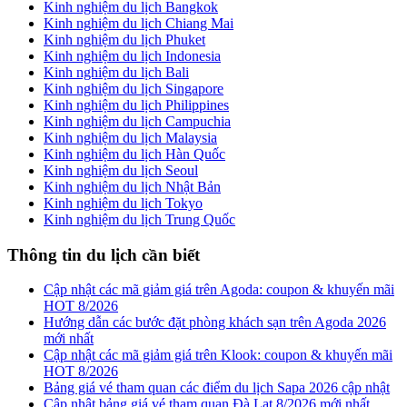
Kinh nghiệm du lịch Bangkok
Kinh nghiệm du lịch Chiang Mai
Kinh nghiệm du lịch Phuket
Kinh nghiệm du lịch Indonesia
Kinh nghiệm du lịch Bali
Kinh nghiệm du lịch Singapore
Kinh nghiệm du lịch Philippines
Kinh nghiệm du lịch Campuchia
Kinh nghiệm du lịch Malaysia
Kinh nghiệm du lịch Hàn Quốc
Kinh nghiệm du lịch Seoul
Kinh nghiệm du lịch Nhật Bản
Kinh nghiệm du lịch Tokyo
Kinh nghiệm du lịch Trung Quốc
Thông tin du lịch cần biết
Cập nhật các mã giảm giá trên Agoda: coupon & khuyến mãi
HOT 8/2026
Hướng dẫn các bước đặt phòng khách sạn trên Agoda 2026
mới nhất
Cập nhật các mã giảm giá trên Klook: coupon & khuyến mãi
HOT 8/2026
Bảng giá vé tham quan các điểm du lịch Sapa 2026 cập nhật
Cập nhật bảng giá vé tham quan Đà Lạt 8/2026 mới nhất