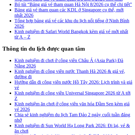
Bỏ túi “Bảng giá vé tham quan Hà Nội 8/2026 cụ thể chi tiết”
Bảng giá vé tham quan các KDL ở Singapore cụ thể, mới
nhất 2026
Tổng hợp bảng giá vé các khu du lịch nổi tiếng ở Ninh Bình
2026
Kinh nghiệm đi Safari World Bangkok kèm giá vé mới nhất
từ A – Z
Thông tin du lịch được quan tâm
Kinh nghiệm đi chơi ở công viên Châu Á (Asia Park) Đà
Nẵng 2026
Kinh nghiệm đi công viên nước Thanh Hà 2026 & giá vé,
đường đi
Hướng dẫn đi công viên nước Hồ Tây 2026: Lịch trình và giá
vé
Kinh nghiệm đi công viên Universal Singapore 2026 từ A tới
Z
Kinh nghiệm ăn chơi ở công viên văn hóa Đầm Sen kèm giá
vé 2026
Chia sẻ kinh nghiệm du lịch Tam Đảo 2 ngày cuối tuần đáng
nhớ
Kinh nghiệm đi Sun World Hạ Long Park 2026: Đi lại, vé &
ăn chơi