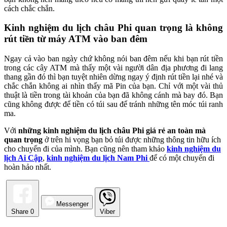
cách chắc chắn.
Kinh nghiệm du lịch châu Phi quan trọng là không
rút tiền từ máy ATM vào ban đêm
Ngay cả vào ban ngày chứ không nói ban đêm nếu khi bạn rút tiền
trong các cây ATM mà thấy một vài người dân địa phương đi lang
thang gần đó thì bạn tuyệt nhiên dừng ngay ý định rút tiền lại nhé và
chắc chắn không ai nhìn thấy mã Pin của bạn. Chỉ với một vài thủ
thuật là tiền trong tài khoản của bạn đã không cánh mà bay đó. Bạn
cũng không được để tiền có túi sau để tránh những tên móc túi ranh
ma.
Với
những kinh nghiệm du lịch châu Phi giá rẻ an toàn mà
quan trọng
ở trên hi vọng bạn bỏ túi được những thông tin hữu ích
cho chuyến đi của mình. Bạn cũng nên tham khảo
kinh nghiệm du
lịch Ai Cập
,
kinh nghiệm du lịch Nam Phi
để có một chuyến đi
hoàn hảo nhất.
Messenger
Share
0
Viber