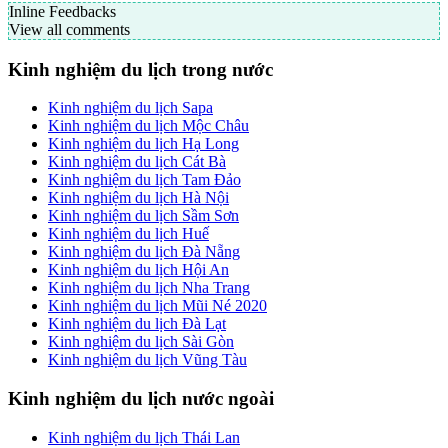
Inline Feedbacks
View all comments
Primary
Kinh nghiệm du lịch trong nước
Sidebar
Kinh nghiệm du lịch Sapa
Kinh nghiệm du lịch Mộc Châu
Kinh nghiệm du lịch Hạ Long
Kinh nghiệm du lịch Cát Bà
Kinh nghiệm du lịch Tam Đảo
Kinh nghiệm du lịch Hà Nội
Kinh nghiệm du lịch Sầm Sơn
Kinh nghiệm du lịch Huế
Kinh nghiệm du lịch Đà Nẵng
Kinh nghiệm du lịch Hội An
Kinh nghiệm du lịch Nha Trang
Kinh nghiệm du lịch Mũi Né 2020
Kinh nghiệm du lịch Đà Lạt
Kinh nghiệm du lịch Sài Gòn
Kinh nghiệm du lịch Vũng Tàu
Kinh nghiệm du lịch nước ngoài
Kinh nghiệm du lịch Thái Lan