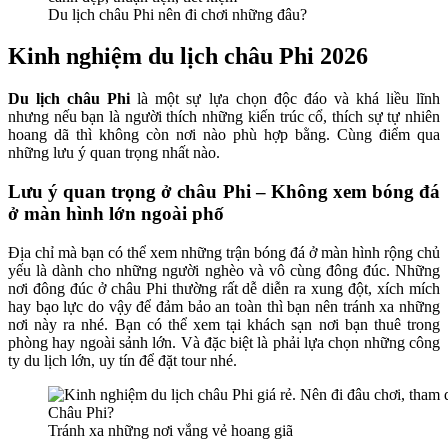
Du lịch châu Phi nên đi chơi những đâu?
Kinh nghiệm du lịch châu Phi 2026
Du lịch châu Phi
là một sự lựa chọn độc đáo và khá liều lĩnh
nhưng nếu bạn là người thích những kiến trúc cổ, thích sự tự nhiên
hoang dã thì không còn nơi nào phù hợp bằng. Cùng điểm qua
những lưu ý quan trọng nhất nào.
Lưu ý quan trọng ở châu Phi – Không xem bóng đá
ở màn hình lớn ngoài phố
Địa chỉ mà bạn có thể xem những trận bóng đá ở màn hình rộng chủ
yếu là dành cho những người nghèo và vô cùng đông đúc. Những
nơi đông đúc ở châu Phi thường rất dễ diễn ra xung đột, xích mích
hay bạo lực do vậy để đảm bảo an toàn thì bạn nên tránh xa những
nơi này ra nhé. Bạn có thể xem tại khách sạn nơi bạn thuê trong
phòng hay ngoài sảnh lớn. Và đặc biệt là phải lựa chọn những công
ty du lịch lớn, uy tín để đặt tour nhé.
Tránh xa những nơi vắng vẻ hoang giã