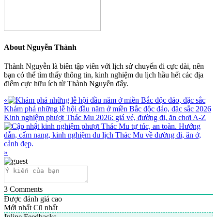
About
Nguyễn Thành
Thành Nguyễn là biên tập viên với lịch sử chuyến đi cực dài, nên
bạn có thể tìm thấy thông tin, kinh nghiệm du lịch hầu hết các địa
điểm cực hữu ích từ Thành Nguyễn đấy.
Previous
«
Post:
Khám phá những lễ hội đầu năm ở miền Bắc độc đáo, đặc sắc 2026
Next
Kinh nghiệm phượt Thác Mu 2026: giá vé, đường đi, ăn chơi A-Z
Post:
»
3
Comments
Được đánh giá cao
Mới nhất
Cũ nhất
Inline Feedbacks