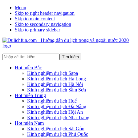
Menu
Skip to right header navigation
Skip to main content
Skip to secondary navigation
Skip to primary sidebar
Nhập
để
tìm
Hot miền Bắc
kiếm
Kinh nghiệm du lịch Sapa
Kinh nghiệm du lịch Hạ Long
Kinh nghiệm du lịch Hà Nội
Kinh nghiệm du lịch Sầm Sơn
Hot miền Trung
Kinh nghiệm du lịch Huế
Kinh nghiệm du lịch Đà Nẵng
Kinh nghiệm du lịch Hội An
Kinh nghiệm du lịch Nha Trang
Hot miền Nam
Kinh nghiệm du lịch Sài Gòn
Kinh nghiệm du lịch Phú Quốc