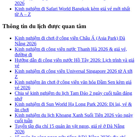
2026
Kinh nghiệm đi Safari World Bangkok kèm giá vé mới nhất
từ A – Z
Thông tin du lịch được quan tâm
Kinh nghiệm đi chơi ở công viên Châu Á (Asia Park) Đà
Nẵng 2026
Kinh nghiệm đi công viên nước Thanh Hà 2026 & giá vé,
đường đi
Hướng dẫn đi công viên nước Hồ Tây 2026: Lịch trình và giá
vé
Kinh nghiệm đi công viên Universal Singapore 2026 từ A tới
Z
Kinh nghiệm ăn chơi ở công viên văn hóa Đầm Sen kèm giá
vé 2026
Chia sẻ kinh nghiệm du lịch Tam Đảo 2 ngày cuối tuần đáng
nhớ
Kinh nghiệm đi Sun World Hạ Long Park 2026: Đi lại, vé &
ăn chơi
Kinh nghiệm du lịch Khoang Xanh Suối Tiên 2026 vào ngày
cuối tuần
Tuyển tập địa chỉ 15 quán ăn vặt ngon, giá rẻ ở Đà Nẵng
2026