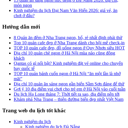
15 quán ăn sáng ngon nức tiếng ở Đà Nẵng 2026: địa chỉ,
món ngon
Kinh nghiệm du lịch Đại Nam Văn Hiến 2026: giá vé, ăn
chơi ở đâu?
Hướng dẫn mới
8 Quán ăn đêm ở Nha Trang ngon, bổ, rẻ nhất định phải thử
Top 10 quán cafe đẹp ở Nha Trang dành cho hội mê check-in
TOP 10 quán cafe đẹp, đồ uống ngon ở Quy Nhơn siêu HOT
Địa chỉ 10 quán chè ngon ở Hà Nội mùa nào cũng đông
khách
Qantas có gì nổi bật? Kinh nghiệm đặt vé online cho chuyến
bay quốc tế
TOP 10 quán bánh cuốn ngon ở Hà Nội “ăn một lần là nhớ
mãi”
Địa chỉ 10 quán ăn sáng ngon gần biển Sầm Sơn đáng để thử
Gợi ý 10 địa điểm vui chơi cho trẻ em ở Hà Nội vào cuối tuần
Du lịch Hạ Long tháng 7: Thời tiết ra sao, địa điểm nên tới
Khám phá Nha Trang – thiên đường biển đẹp nhất Việt Nam
Trang web du lịch tốt khác
Kinh nghiệm du lịch
Kinh nghiệm du lịch Đà Nẵng