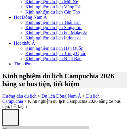
Kinh nghiệm du lịch Mũi Né
Kinh nghiệm du lịch Vũng Tàu
Kinh nghiệm du lịch Cần Thơ
Hot Đông Nam Á
Kinh nghiệm du lịch Thái Lan
Kinh nghiệm du lịch Singapore
Kinh nghiệm du lịch bụi Malaysia
Kinh nghiệm du lịch Indonesia
Hot châu Á
Kinh nghiệm du lịch Hàn Quốc
Kinh nghiệm du lịch Trung Quốc
Kinh nghiệm du lịch Nhật Bản
Tìm kiếm
Kinh nghiệm du lịch Campuchia 2026
bằng xe bus tiện, tiết kiệm
Hướng dẫn du lịch
>
Du lịch Đông Nam Á
>
Du lịch
Campuchia
> Kinh nghiệm du lịch Campuchia 2026 bằng xe bus
tiện, tiết kiệm