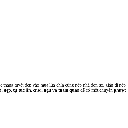
 thang tuyệt đẹp vào mùa lúa chín cùng nếp nhà đơn sơ, giản dị nép
 đẹp, tự túc ăn, chơi, ngủ và tham qua
n để có một chuyến
phượt