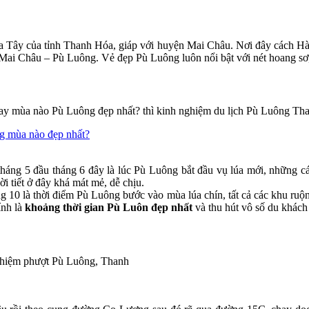
 Tây của tỉnh Thanh Hóa, giáp với huyện Mai Châu. Nơi đây cách Hà
i Mai Châu – Pù Luông. Vẻ đẹp Pù Luông luôn nổi bật với nét hoang sơ
hay mùa nào Pù Luông đẹp nhất? thì kinh nghiệm du lịch Pù Luông Th
 tháng 5 đầu tháng 6 đây là lúc Pù Luông bắt đầu vụ lúa mới, những 
i tiết ở đây khá mát mẻ, dễ chịu.
g 10 là thời điểm Pù Luông bước vào mùa lúa chín, tất cả các khu ruộ
ính là
khoảng thời gian Pù Luôn đẹp nhất
và thu hút vô số du khách