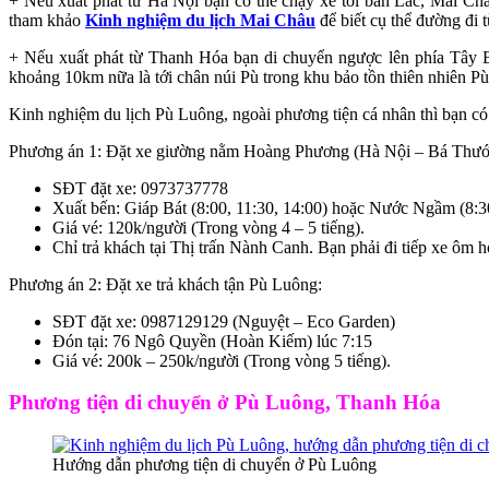
+ Nếu xuất phát từ Hà Nội bạn có thể chạy xe tới bản Lác, Mai Ch
tham khảo
Kinh nghiệm du lịch Mai Châu
để biết cụ thể đường đi 
+ Nếu xuất phát từ Thanh Hóa bạn di chuyển ngược lên phía Tây 
khoảng 10km nữa là tới chân núi Pù trong khu bảo tồn thiên nhiên P
Kinh nghiệm du lịch Pù Luông, ngoài phương tiện cá nhân thì bạn có
Phương án 1: Đặt xe giường nằm Hoàng Phương (Hà Nội – Bá Thướ
SĐT đặt xe: 0973737778
Xuất bến: Giáp Bát (8:00, 11:30, 14:00) hoặc Nước Ngầm (8:30
Giá vé: 120k/người (Trong vòng 4 – 5 tiếng).
Chỉ trả khách tại Thị trấn Nành Canh. Bạn phải đi tiếp xe ôm
Phương án 2: Đặt xe trả khách tận Pù Luông:
SĐT đặt xe: 0987129129 (Nguyệt – Eco Garden)
Đón tại: 76 Ngô Quyền (Hoàn Kiếm) lúc 7:15
Giá vé: 200k – 250k/người (Trong vòng 5 tiếng).
Phương tiện di chuyển ở Pù Luông, Thanh Hóa
Hướng dẫn phương tiện di chuyển ở Pù Luông