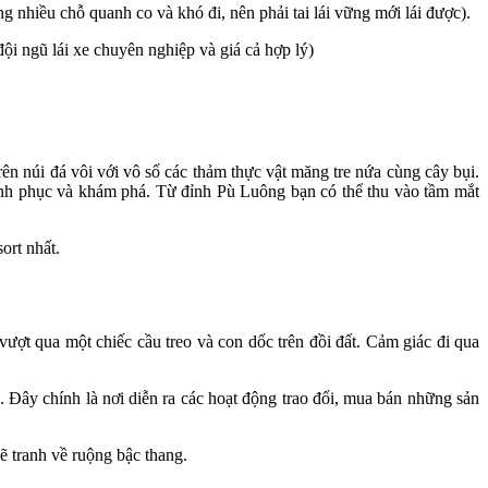
 nhiều chỗ quanh co và khó đi, nên phải tai lái vững mới lái được).
 ngũ lái xe chuyên nghiệp và giá cả hợp lý)
ên núi đá vôi với vô số các thảm thực vật măng tre nứa cùng cây bụi.
inh phục và khám phá. Từ đỉnh Pù Luông bạn có thể thu vào tầm mắt
ort nhất.
vượt qua một chiếc cầu treo và con dốc trên đồi đất. Cảm giác đi qua
. Đây chính là nơi diễn ra các hoạt động trao đổi, mua bán những sản
 tranh về ruộng bậc thang.