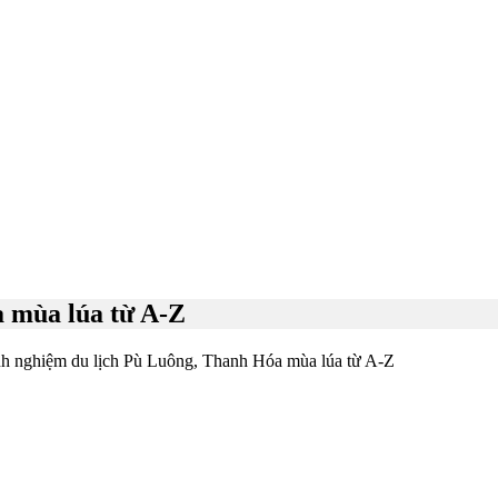
 mùa lúa từ A-Z
h nghiệm du lịch Pù Luông, Thanh Hóa mùa lúa từ A-Z