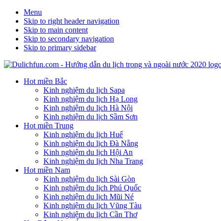
Menu
Skip to right header navigation
Skip to main content
Skip to secondary navigation
Skip to primary sidebar
Hot miền Bắc
Kinh nghiệm du lịch Sapa
Kinh nghiệm du lịch Hạ Long
Kinh nghiệm du lịch Hà Nội
Kinh nghiệm du lịch Sầm Sơn
Hot miền Trung
Kinh nghiệm du lịch Huế
Kinh nghiệm du lịch Đà Nẵng
Kinh nghiệm du lịch Hội An
Kinh nghiệm du lịch Nha Trang
Hot miền Nam
Kinh nghiệm du lịch Sài Gòn
Kinh nghiệm du lịch Phú Quốc
Kinh nghiệm du lịch Mũi Né
Kinh nghiệm du lịch Vũng Tàu
Kinh nghiệm du lịch Cần Thơ