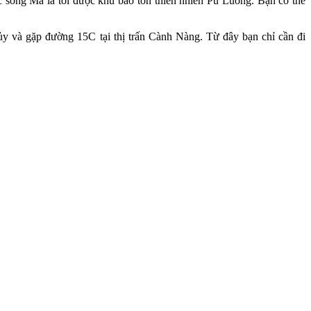
 sông Mã là tới được khu bảo tồn thiên nhiên Pù Luông. Bạn có thể
 và gặp đường 15C tại thị trấn Cành Nàng. Từ đây bạn chỉ cần đi