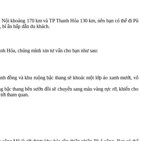
 Nội khoảng 170 km và TP Thanh Hóa 130 km, nên bạn có thể đi Pù
, bí ẩn hấp dẫn du khách.
anh Hóa, chúng mình xin tư vấn cho bạn như sau:
cánh đồng và khu ruộng bậc thang sẽ khoác một lớp áo xanh mướt, vô
ng bậc thang bên sườn đồi sẽ chuyển sang màu vàng rực rỡ, khiến cho
 tới tham quan.