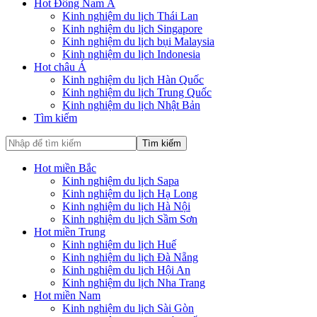
Hot Đông Nam Á
Kinh nghiệm du lịch Thái Lan
Kinh nghiệm du lịch Singapore
Kinh nghiệm du lịch bụi Malaysia
Kinh nghiệm du lịch Indonesia
Hot châu Á
Kinh nghiệm du lịch Hàn Quốc
Kinh nghiệm du lịch Trung Quốc
Kinh nghiệm du lịch Nhật Bản
Tìm kiếm
Nhập
để
tìm
Hot miền Bắc
kiếm
Kinh nghiệm du lịch Sapa
Kinh nghiệm du lịch Hạ Long
Kinh nghiệm du lịch Hà Nội
Kinh nghiệm du lịch Sầm Sơn
Hot miền Trung
Kinh nghiệm du lịch Huế
Kinh nghiệm du lịch Đà Nẵng
Kinh nghiệm du lịch Hội An
Kinh nghiệm du lịch Nha Trang
Hot miền Nam
Kinh nghiệm du lịch Sài Gòn