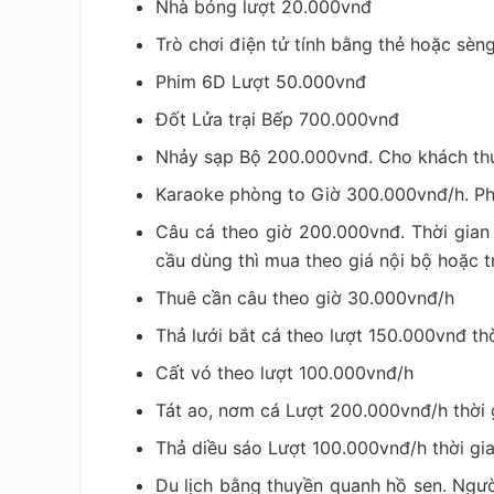
Nhà bóng lượt 20.000vnđ
Trò chơi điện tử tính bằng thẻ hoặc sèn
Phim 6D Lượt 50.000vnđ
Đốt Lửa trại Bếp 700.000vnđ
Nhảy sạp Bộ 200.000vnđ. Cho khách thu
Karaoke phòng to Giờ 300.000vnđ/h. P
Câu cá theo giờ 200.000vnđ. Thời gian
cầu dùng thì mua theo giá nội bộ hoặc tr
Thuê cần câu theo giờ 30.000vnđ/h
Thả lưới bắt cá theo lượt 150.000vnđ th
Cất vó theo lượt 100.000vnđ/h
Tát ao, nơm cá Lượt 200.000vnđ/h thời 
Thả diều sáo Lượt 100.000vnđ/h thời gi
Du lịch bằng thuyền quanh hồ sen. Ngườ