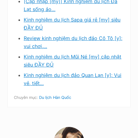
[Cập nhập [my]] Kinh nghiệm du lịch Đà
Lạt sống ảo…
Kinh nghiệm du lịch Sapa giá rẻ [my] siêu
ĐẦY ĐỦ
Review kinh nghiệm du lịch đảo Cô Tô [y]:
vui chơi,…
Kinh nghiệm du lịch Mũi Né [my] cập nhật
siêu ĐẦY ĐỦ
Kinh nghiệm du lịch đảo Quan Lạn [y]: Vui
vẻ, tiết…
Chuyên mục:
Du lịch Hàn Quốc