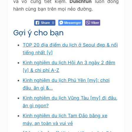
và vô cùng tiết kiệm.
Dulichfun
luôn đồng
hành cùng bạn trên mọi nẻo đường.
Messenger
Viber
Share
0
Gợi ý cho bạn
TOP 20 địa điểm du lịch ở Seoul đẹp & nổi
tiếng nhất [y]
Kinh nghiệm du lịch Hội An 3 ngày 2 đêm
[y] & chi phí A-Z
Kinh nghiệm du lịch Phú Yên [my]: chơi
đâu, ăn gì &…
Kinh nghiệm du lịch Vũng Tàu [my] đi đâu,
ăn gì ngon?
Kinh nghiệm du lịch Tam Đảo bằng xe
máy, an toàn và vui vẻ