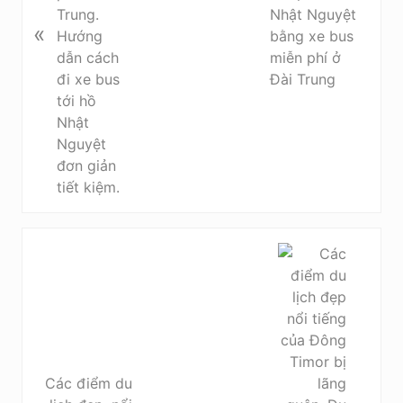
u
Nhật Nguyệt
«
s
bằng xe bus
P
miễn phí ở
o
Đài Trung
s
t
:
N
e
x
t
P
o
s
Các điểm du