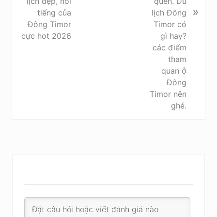
t
lịch đẹp, nổi
»
:
tiếng của
Đông Timor
cực hot 2026