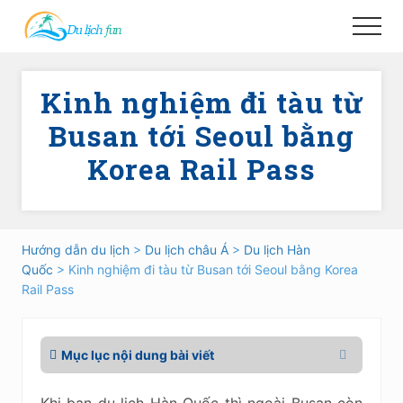
Menu
Skip
Skip
Menu
to
to
main
primary
content
sidebar
Kinh nghiệm đi tàu từ
Busan tới Seoul bằng
Korea Rail Pass
Hướng dẫn du lịch
>
Du lịch châu Á
>
Du lịch Hàn
Quốc
> Kinh nghiệm đi tàu từ Busan tới Seoul bằng Korea
Rail Pass
Mục lục nội dung bài viết
Khi bạn du lịch Hàn Quốc thì ngoài Busan còn