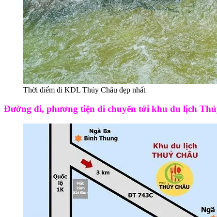
Thời điểm đi KDL Thủy Châu đẹp nhất
Đường đi, phương tiện di chuyển tới khu du lịch Th