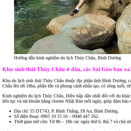
Hướng dẫn kinh nghiệm du lịch Thủy Châu, Bình Dương
Khu sinh thái Thủy Châu ở đâu, các Sài Gòn bao xa
Khu du lịch sinh thái Thủy Châu thuộc địa phận tỉnh Bình Dương, c
Châu lên tới 18ha, phần lớn và phong cảnh nhân tạo, có sông suối, rừn
Kinh nghiệm du lịch Thủy Châu, Điều hấp dẫn nhất đối với du khách
liên tục và sát khuẩn bằng clorine Nhật Bản mỗi ngày, giúp đảm bảo 
Địa chỉ: 55 DT743, P. Bình Thắng, Dĩ An, Bình Dương.
Số điện thoại: 0965 10 15 10 – 0948 447 262.
Thời gian mở cửa: Từ 8h – 18h các ngày thứ 6, thú 7 và chủ nh