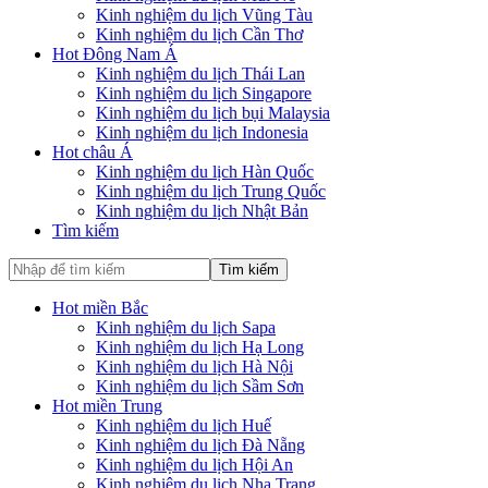
Kinh nghiệm du lịch Vũng Tàu
Kinh nghiệm du lịch Cần Thơ
Hot Đông Nam Á
Kinh nghiệm du lịch Thái Lan
Kinh nghiệm du lịch Singapore
Kinh nghiệm du lịch bụi Malaysia
Kinh nghiệm du lịch Indonesia
Hot châu Á
Kinh nghiệm du lịch Hàn Quốc
Kinh nghiệm du lịch Trung Quốc
Kinh nghiệm du lịch Nhật Bản
Tìm kiếm
Nhập
để
tìm
Hot miền Bắc
kiếm
Kinh nghiệm du lịch Sapa
Kinh nghiệm du lịch Hạ Long
Kinh nghiệm du lịch Hà Nội
Kinh nghiệm du lịch Sầm Sơn
Hot miền Trung
Kinh nghiệm du lịch Huế
Kinh nghiệm du lịch Đà Nẵng
Kinh nghiệm du lịch Hội An
Kinh nghiệm du lịch Nha Trang