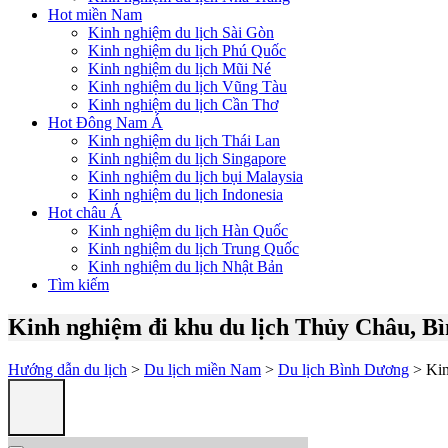
Hot miền Nam
Kinh nghiệm du lịch Sài Gòn
Kinh nghiệm du lịch Phú Quốc
Kinh nghiệm du lịch Mũi Né
Kinh nghiệm du lịch Vũng Tàu
Kinh nghiệm du lịch Cần Thơ
Hot Đông Nam Á
Kinh nghiệm du lịch Thái Lan
Kinh nghiệm du lịch Singapore
Kinh nghiệm du lịch bụi Malaysia
Kinh nghiệm du lịch Indonesia
Hot châu Á
Kinh nghiệm du lịch Hàn Quốc
Kinh nghiệm du lịch Trung Quốc
Kinh nghiệm du lịch Nhật Bản
Tìm kiếm
Kinh nghiệm đi khu du lịch Thủy Châu, Bì
Hướng dẫn du lịch
>
Du lịch miền Nam
>
Du lịch Bình Dương
> Kin