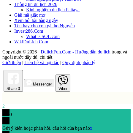
Thông tin du lịch 2026
Kinh nghiệm du lịch Pattaya
Giải mã giấc mơ
Xem bói bài hàng ngày
Tên hay cho con gái họ Nguyễn
Invest286.Com
What is SOL coin
WikiDuLich.Com
Copyright © 2026 ·
DulichFun.Com - Hướng dẫn du lịch
trong và
ngoài nước đầy đủ, chi tiết
Giới thiệu
|
Liên hệ và hợp tác
|
Quy định pháp lý
Messenger
Share
0
Viber
2
0
Gửi ý kiến hoặc phản hồi, câu hỏi của bạn nào
x