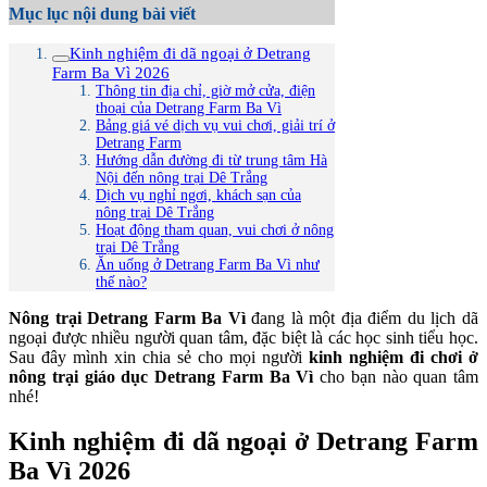
Mục lục nội dung bài viết
Kinh nghiệm đi dã ngoại ở Detrang
Farm Ba Vì 2026
Thông tin địa chỉ, giờ mở cửa, điện
thoại của Detrang Farm Ba Vì
Bảng giá vé dịch vụ vui chơi, giải trí ở
Detrang Farm
Hướng dẫn đường đi từ trung tâm Hà
Nội đến nông trại Dê Trắng
Dịch vụ nghỉ ngơi, khách sạn của
nông trại Dê Trắng
Hoạt động tham quan, vui chơi ở nông
trại Dê Trắng
Ăn uống ở Detrang Farm Ba Vì như
thế nào?
Nông trại Detrang Farm Ba Vì
đang là một địa điểm du lịch dã
ngoại được nhiều người quan tâm, đặc biệt là các học sinh tiểu học.
Sau đây mình xin chia sẻ cho mọi người
kinh nghiệm đi chơi ở
nông trại giáo dục Detrang Farm Ba Vì
cho bạn nào quan tâm
nhé!
Kinh nghiệm đi dã ngoại ở Detrang Farm
Ba Vì 2026