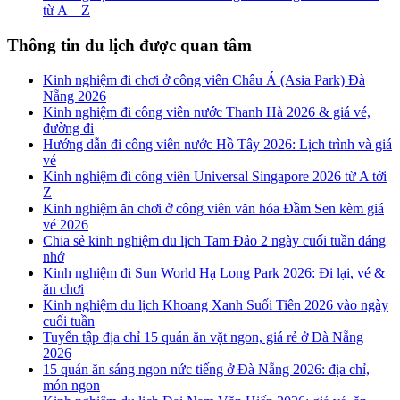
từ A – Z
Thông tin du lịch được quan tâm
Kinh nghiệm đi chơi ở công viên Châu Á (Asia Park) Đà
Nẵng 2026
Kinh nghiệm đi công viên nước Thanh Hà 2026 & giá vé,
đường đi
Hướng dẫn đi công viên nước Hồ Tây 2026: Lịch trình và giá
vé
Kinh nghiệm đi công viên Universal Singapore 2026 từ A tới
Z
Kinh nghiệm ăn chơi ở công viên văn hóa Đầm Sen kèm giá
vé 2026
Chia sẻ kinh nghiệm du lịch Tam Đảo 2 ngày cuối tuần đáng
nhớ
Kinh nghiệm đi Sun World Hạ Long Park 2026: Đi lại, vé &
ăn chơi
Kinh nghiệm du lịch Khoang Xanh Suối Tiên 2026 vào ngày
cuối tuần
Tuyển tập địa chỉ 15 quán ăn vặt ngon, giá rẻ ở Đà Nẵng
2026
15 quán ăn sáng ngon nức tiếng ở Đà Nẵng 2026: địa chỉ,
món ngon