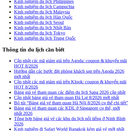
Kinh nghiệm du lịch Philippines
Kinh nghiệm du lịch Campuchia
Kinh nghiệm du lịch Malaysia
Kinh nghiệm du lịch Hàn Quốc
Kinh nghiệm du lịch Seoul
Kinh nghiệm du lịch Nhật Bản
Kinh nghiệm du lịch Tokyo
Kinh nghiệm du lịch Trung Quốc
Thông tin du lịch cần biết
Cập nhật các mã giảm giá trên Agoda: coupon & khuyến mãi
HOT 8/2026
Hướng dẫn các bước đặt phòng khách sạn trên Agoda 2026
mới nhất
Cập nhật các mã giảm giá trên Klook: coupon & khuyến mãi
HOT 8/2026
Bảng giá vé tham quan các điểm du lịch Sapa 2026 cập nhật
Cập nhật bảng giá vé tham quan Đà Lạt 8/2026 mới nhất
Bỏ túi “Bảng giá vé tham quan Hà Nội 8/2026 cụ thể chi tiết”
Bảng giá vé tham quan các KDL ở Singapore cụ thể, mới
nhất 2026
Tổng hợp bảng giá vé các khu du lịch nổi tiếng ở Ninh Bình
2026
Kinh nghiệm đi Safari World Bangkok kèm giá vé mới nhất