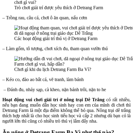
Trò chơi giải trí được yêu thích ở Detrang Farm
– Trồng rau, câu cá, chơi ô ăn quan, nấu cơm
Các hoạt động giải trí thú vị ở Detrang Farm
– Làm gốm, tô tượng, chơi xích đu, tham quan vườn thú
Chơi gì khi du lịch Detrang Farm Ba Vì?
– Kéo co, đào ao bắt cá, vẽ tranh, làm bánh
– Đánh đu, nhảy sạp, cà kheo, nặn bánh trôi, nặn to he
Hoạt động vui chơi giải trí ở nông trại Dê Trắng
có rất nhiều,
nếu bạn đang muốn dẫn học sinh hay con em của mình đi chơi thì
Detrang Farm là một địa điểm không thể bỏ qua. Nông trại dê trắng
thích hợp nhất là cho học sinh tiểu học và cấp 2 nhưng dù bạn có là
người lớn thì cũng có nhiều trò thú vị lắm đấy nha.
Ăn uống ở Detrang Farm Ba Vì như thế nào?