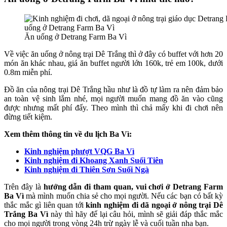
Ăn uống ở Detrang Farm Ba Vì
Về việc ăn uống ở nông trại Dê Trắng thì ở đây có buffet với hơn 20
món ăn khác nhau, giá ăn buffet người lớn 160k, trẻ em 100k, dưới
0.8m miễn phí.
Đồ ăn của nông trại Dê Trắng hầu như là đồ tự làm ra nên đảm bảo
an toàn vệ sinh lắm nhé, mọi người muốn mang đồ ăn vào cũng
được nhưng mất phí đấy. Theo mình thì chả mấy khi đi chơi nên
đừng tiết kiệm.
Xem thêm thông tin về du lịch Ba Vì:
Kinh nghiệm phượt VQG Ba Vì
Kinh nghiệm đi Khoang Xanh Suối Tiên
Kinh nghiệm đi Thiên Sơn Suối Ngà
Trên đây là
hướng dẫn đi tham quan, vui chơi ở Detrang Farm
Ba Vì
mà mình muốn chia sẻ cho mọi người. Nếu các bạn có bất kỳ
thắc mắc gì liên quan tới
kinh nghiệm đi dã ngoại ở nông trại Dê
Trắng Ba Vì
này thì hãy để lại câu hỏi, mình sẽ giải đáp thắc mắc
cho mọi người trong vòng 24h trừ ngày lễ và cuối tuần nha bạn.