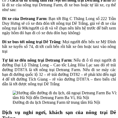
có 3
cách đi từ trung tâm Hà Nội tới nông trại Detrang Farm
đó
là đi xe của nông trại Detrang Farm, đi xe bus hoặc tự lái xe, cụ thể
như sau:
Đi xe của Detrang Farm
: Bạn tới Big C Thăng Long số 222 Trần
Duy Hưng sẽ có xe đưa đón tới nông trại Dê Trắng, giá vé đi xe của
nông trại là 90k/người cả đi và về (bạn nên liên hệ trước để biết xem
ngày hôm đó bạn đi có xe đưa đón hay không)
Đi xe bus tới nông trại Dê Trắng
: Mọi người đến bến xe Mỹ Đình
bắt xe tuyến số 74, đi tới cuối bến rồi bắt xe ôm hoặc taxi vào nông
trại
Tự lái xe đến nông trại Detrang Farm
: Nếu đi ô tô mọi người đi
đường Đại Lộ Thăng Long – Cao tốc Láng Hòa Lạc sau đó rẽ trái
đường DT87A là tới nông trại Detrang Farm. Nếu đi xe máy các
bạn đi đường quốc lộ 32 – rẽ trái đường DT82 – rẽ phải khi đến ngã
4 để tới đường Tích Giang – rẽ vào đường DT87A – theo biển chỉ
dẫn là tới được nông trại Dê Trắng
Đường đi du lịch Detrang Farm từ trung tâm Hà Nội
Dịch vụ nghỉ ngơi, khách sạn của nông trại Dê