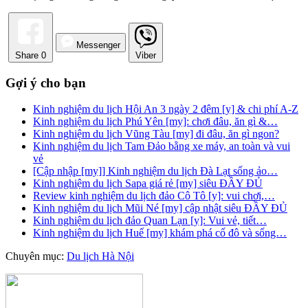
Messenger
Share
0
Viber
Gợi ý cho bạn
Kinh nghiệm du lịch Hội An 3 ngày 2 đêm [y] & chi phí A-Z
Kinh nghiệm du lịch Phú Yên [my]: chơi đâu, ăn gì &…
Kinh nghiệm du lịch Vũng Tàu [my] đi đâu, ăn gì ngon?
Kinh nghiệm du lịch Tam Đảo bằng xe máy, an toàn và vui
vẻ
[Cập nhập [my]] Kinh nghiệm du lịch Đà Lạt sống ảo…
Kinh nghiệm du lịch Sapa giá rẻ [my] siêu ĐẦY ĐỦ
Review kinh nghiệm du lịch đảo Cô Tô [y]: vui chơi,…
Kinh nghiệm du lịch Mũi Né [my] cập nhật siêu ĐẦY ĐỦ
Kinh nghiệm du lịch đảo Quan Lạn [y]: Vui vẻ, tiết…
Kinh nghiệm du lịch Huế [my] khám phá cố đô và sống…
Chuyên mục:
Du lịch Hà Nội