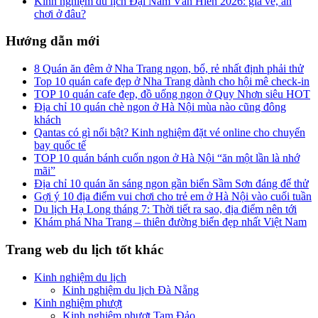
Kinh nghiệm du lịch Đại Nam Văn Hiến 2026: giá vé, ăn
chơi ở đâu?
Hướng dẫn mới
8 Quán ăn đêm ở Nha Trang ngon, bổ, rẻ nhất định phải thử
Top 10 quán cafe đẹp ở Nha Trang dành cho hội mê check-in
TOP 10 quán cafe đẹp, đồ uống ngon ở Quy Nhơn siêu HOT
Địa chỉ 10 quán chè ngon ở Hà Nội mùa nào cũng đông
khách
Qantas có gì nổi bật? Kinh nghiệm đặt vé online cho chuyến
bay quốc tế
TOP 10 quán bánh cuốn ngon ở Hà Nội “ăn một lần là nhớ
mãi”
Địa chỉ 10 quán ăn sáng ngon gần biển Sầm Sơn đáng để thử
Gợi ý 10 địa điểm vui chơi cho trẻ em ở Hà Nội vào cuối tuần
Du lịch Hạ Long tháng 7: Thời tiết ra sao, địa điểm nên tới
Khám phá Nha Trang – thiên đường biển đẹp nhất Việt Nam
Trang web du lịch tốt khác
Kinh nghiệm du lịch
Kinh nghiệm du lịch Đà Nẵng
Kinh nghiệm phượt
Kinh nghiệm phượt Tam Đảo