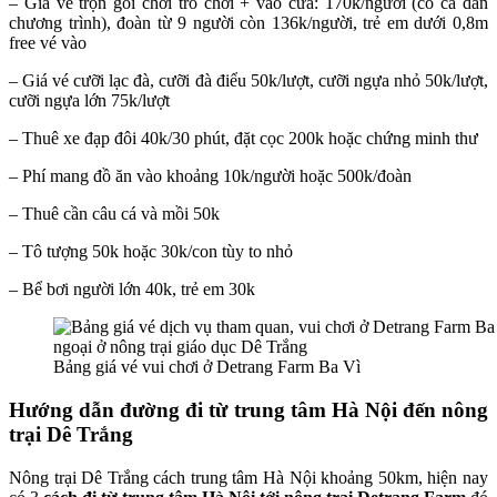
– Giá vé trọn gói chơi trò chơi + vào cửa: 170k/người (có cả dẫn
chương trình), đoàn từ 9 người còn 136k/người, trẻ em dưới 0,8m
free vé vào
– Giá vé cưỡi lạc đà, cưỡi đà điểu 50k/lượt, cưỡi ngựa nhỏ 50k/lượt,
cưỡi ngựa lớn 75k/lượt
– Thuê xe đạp đôi 40k/30 phút, đặt cọc 200k hoặc chứng minh thư
– Phí mang đồ ăn vào khoảng 10k/người hoặc 500k/đoàn
– Thuê cần câu cá và mồi 50k
– Tô tượng 50k hoặc 30k/con tùy to nhỏ
– Bể bơi người lớn 40k, trẻ em 30k
Bảng giá vé vui chơi ở Detrang Farm Ba Vì
Hướng dẫn đường đi từ trung tâm Hà Nội đến nông
trại Dê Trắng
Nông trại Dê Trắng cách trung tâm Hà Nội khoảng 50km, hiện nay