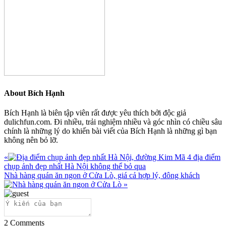
About
Bích Hạnh
Bích Hạnh là biên tập viên rất được yêu thích bởi độc giả
dulichfun.com. Đi nhiều, trải nghiệm nhiều và góc nhìn có chiều sâu
chính là những lý do khiến bài viết của Bích Hạnh là những gì bạn
không nên bỏ lỡ.
Previous
«
4 địa điểm
Post:
chụp ảnh đẹp nhất Hà Nội không thể bỏ qua
Next
Nhà hàng quán ăn ngon ở Cửa Lò, giá cả hợp lý, đông khách
Post:
»
2
Comments