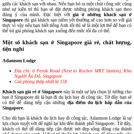
giữa các khách sạn với nhau. Nếu bạn bỏ ra một chút công sức cũng
như sự kiên trì thì bạn sẽ đặt được những phòng khách sạn theo
đúng ý của mình. Đặc biệt với
giá ở những khách sạn ở
Singapore
thì giá khách sạn niêm yết thường sẽ cao hơn so với giá
thực vì vậy nếu bạn biết tiếng Anh tốt thì sẽ là một lợi thế để bạn có
thể trả giá phòng khách sạn xuống đến mức tối đa có thể.
Một số khách sạn ở Singapore giá rẻ, chất lượng,
tiện nghi
Adamson Lodge
Địa chỉ: 6 Perak Road (Next to Rochor MRT Station), Khu
Người Ấn Độ, Singapore
Giá phòng thấp nhất là 15$
Khách sạn giá rẻ ở Singapore
này là một sự lựa chọn lý tưởng cho
bạn ở Singapore dù là bạn đi du lịch hay đi công tác. Từ đây bạn sẽ
có thể dễ dàng tiếp cận những
địa điểm du lịch hấp dẫn của
Singapore
.
Cho dù bạn là khách du lịch hay đi công tác, Adamson Lodge là sự
lựa chọn tuyệt vời để nghỉ lại khi đến thành phố Singapore. Từ đây,
khách có thể dễ dàng tiếp cận được nét đẹp sống động của thành