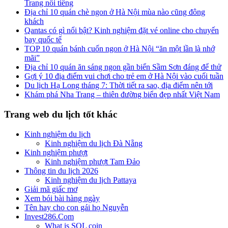
Trang nổi tiếng
Địa chỉ 10 quán chè ngon ở Hà Nội mùa nào cũng đông
khách
Qantas có gì nổi bật? Kinh nghiệm đặt vé online cho chuyến
bay quốc tế
TOP 10 quán bánh cuốn ngon ở Hà Nội “ăn một lần là nhớ
mãi”
Địa chỉ 10 quán ăn sáng ngon gần biển Sầm Sơn đáng để thử
Gợi ý 10 địa điểm vui chơi cho trẻ em ở Hà Nội vào cuối tuần
Du lịch Hạ Long tháng 7: Thời tiết ra sao, địa điểm nên tới
Khám phá Nha Trang – thiên đường biển đẹp nhất Việt Nam
Trang web du lịch tốt khác
Kinh nghiệm du lịch
Kinh nghiệm du lịch Đà Nẵng
Kinh nghiệm phượt
Kinh nghiệm phượt Tam Đảo
Thông tin du lịch 2026
Kinh nghiệm du lịch Pattaya
Giải mã giấc mơ
Xem bói bài hàng ngày
Tên hay cho con gái họ Nguyễn
Invest286.Com
What is SOL coin