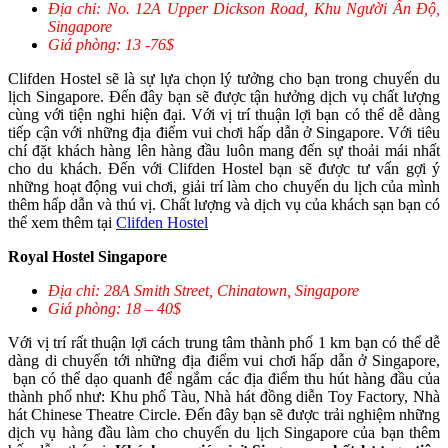
Địa chỉ: No. 12A Upper Dickson Road, Khu Người Ấn Độ,
Singapore
Giá phòng: 13 -76$
Clifden Hostel sẽ là sự lựa chọn lý tưởng cho bạn trong chuyến du
lịch Singapore. Đến đây bạn sẽ được tận hưởng dịch vụ chất lượng
cùng với tiện nghi hiện đại. Với vị trí thuận lợi bạn có thể dễ dàng
tiếp cận với những địa điểm vui chơi hấp dẫn ở Singapore. Với tiêu
chí đặt khách hàng lên hàng đầu luôn mang đến sự thoải mái nhất
cho du khách. Đến với Clifden Hostel bạn sẽ được tư vấn gợi ý
những hoạt động vui chơi, giải trí làm cho chuyến du lịch của mình
thêm hấp dẫn và thú vị. Chất lượng và dịch vụ của khách sạn bạn có
thể xem thêm tại
Clifden Hostel
Royal Hostel Singapore
Địa chỉ: 28A Smith Street, Chinatown, Singapore
Giá phòng: 18 – 40$
Với vị trí rất thuận lợi cách trung tâm thành phố 1 km bạn có thể dễ
dàng di chuyển tới những địa điểm vui chơi hấp dẫn ở Singapore,
bạn có thể dạo quanh để ngắm các địa điểm thu hút hàng đầu của
thành phố như: Khu phố Tàu, Nhà hát đồng diễn Toy Factory, Nhà
hát Chinese Theatre Circle. Đến đây bạn sẽ được trải nghiệm những
dịch vụ hàng đầu làm cho chuyến du lịch Singapore của bạn thêm