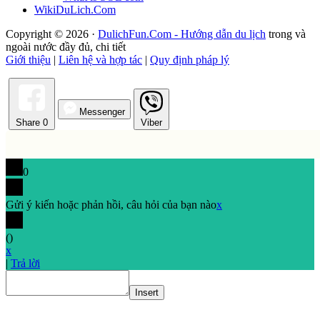
WikiDuLich.Com
Copyright © 2026 ·
DulichFun.Com - Hướng dẫn du lịch
trong và
ngoài nước đầy đủ, chi tiết
Giới thiệu
|
Liên hệ và hợp tác
|
Quy định pháp lý
Messenger
Share
0
Viber
0
Gửi ý kiến hoặc phản hồi, câu hỏi của bạn nào
x
(
)
x
|
Trả lời
Insert