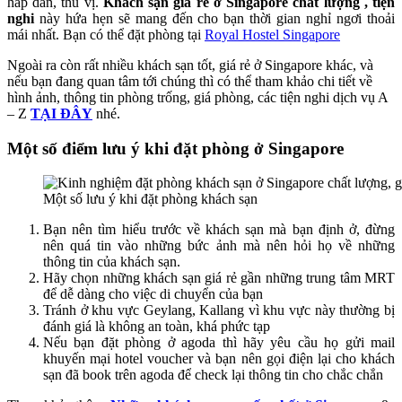
hấp dẫn, thú vị.
Khách sạn giá rẻ ở Singapore chất lượng , tiện
nghi
này hứa hẹn sẽ mang đến cho bạn thời gian nghỉ ngơi thoải
mái nhất. Bạn có thể đặt phòng tại
Royal Hostel Singapore
Ngoài ra còn rất nhiều khách sạn tốt, giá rẻ ở Singapore khác, và
nếu bạn đang quan tâm tới chúng thì có thể tham khảo chi tiết về
hình ảnh, thông tin phòng trống, giá phòng, các tiện nghi dịch vụ A
– Z
TẠI ĐÂY
nhé.
Một số điểm lưu ý khi đặt phòng ở Singapore
Một số lưu ý khi đặt phòng khách sạn
Bạn nên tìm hiểu trước về khách sạn mà bạn định ở, đừng
nên quá tin vào những bức ảnh mà nên hỏi họ về những
thông tin của khách sạn.
Hãy chọn những khách sạn giá rẻ gần những trung tâm MRT
để dễ dàng cho việc di chuyển của bạn
Tránh ở khu vực Geylang, Kallang vì khu vực này thường bị
đánh giá là không an toàn, khá phức tạp
Nếu bạn đặt phòng ở agoda thì hãy yêu cầu họ gửi mail
khuyến mại hotel voucher và bạn nên gọi điện lại cho khách
sạn đã book trên agoda để check lại thông tin cho chắc chắn