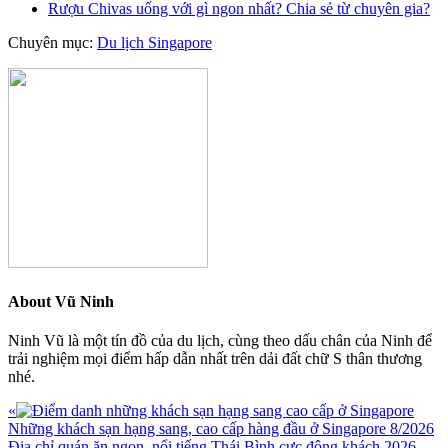
Rượu Chivas uống với gì ngon nhất? Chia sẻ từ chuyên gia?
Chuyên mục:
Du lịch Singapore
About
Vũ Ninh
Ninh Vũ là một tín đồ của du lịch, cùng theo dấu chân của Ninh để
trải nghiệm mọi điểm hấp dẫn nhất trên dải đất chữ S thân thương
nhé.
Previous
«
Post:
Những khách sạn hạng sang, cao cấp hàng đầu ở Singapore 8/2026
Next
Địa chỉ quán ăn ngon, nổi tiếng Thái Bình cực đông khách 2026