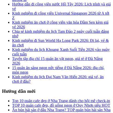
Hướng dẫn đi công viên nước Hồ Tây 2026: Lịch trình và giá
vé
Kinh nghiệm đi công viên Universal Singapore 2026 từ A tới
Z
Kinh nghiệm ăn chơi ở công viên văn hóa Đầm Sen kèm giá
vé 2026
Chia sẻ kinh nghiệm du lịch Tam Đảo 2 ngày cuối tuần đáng
nhớ
Kinh nghiệm đi Sun World Hạ Long Park 2026: Đi lại, vé &
ăn chơi
Kinh nghiệm du lịch Khoang Xanh Suối Tiên 2026 vào ngày
cuối tuần
Tuyển tập địa chỉ 15 quán ăn vặt ngon, giá rẻ ở Đà Nẵng
2026
15 quán ăn sáng ngon nức tiếng ở Đà Nẵng 2026: địa chỉ,
món ngon
Kinh nghiệm du lịch Đại Nam Văn Hiến 2026: giá vé, ăn
chơi ở đâu?
Hướng dẫn mới
Top 10 quán cafe đẹp ở Nha Trang dành cho hội mê check-in
TOP 10 quán cafe đẹp, đồ uống ngon ở Quy Nhơn siêu HOT
Ăn bún hải sản ở đâu Nha Trang? TOP quán bún hải sản Nha