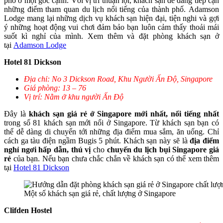
phố ở mọi góc cạnh. Với vị trí thuận lợi, khách sạn dễ dàng tiếp cận
những điểm tham quan du lịch nổi tiếng của thành phố. Adamson
Lodge mang lại những dịch vụ khách sạn hiện đại, tiện nghi và gợi
ý những hoạt động vui chơi đảm bảo bạn luôn cảm thấy thoải mái
suốt kì nghỉ của mình. Xem thêm và đặt phòng khách sạn ở
tại
Adamson Lodge
Hotel 81 Dickson
Địa chỉ: No 3 Dickson Road, Khu Người Ấn Độ, Singapore
Giá phòng: 13 – 76
Vị trí: Nằm ở khu người Ấn Độ
Đây là
khách sạn giá rẻ ở Singapore mới nhất, nổi tiếng nhất
trong số 81 khách sạn mới nổi ở Singapore. Từ khách sạn bạn có
thể dễ dàng di chuyển tới những địa điểm mua sắm, ăn uống. Chỉ
cách ga tàu điện ngầm Bugis 5 phút. Khách sạn này sẽ là
địa điểm
nghỉ ngơi hấp dẫn, thú vị
cho
chuyến du lịch bụi Singapore giá
rẻ
của bạn. Nếu bạn chưa chắc chắn về khách sạn có thể xem thêm
tại
Hotel 81 Dickson
Một số khách sạn giá rẻ, chất lượng ở Singapore
Clifden Hostel