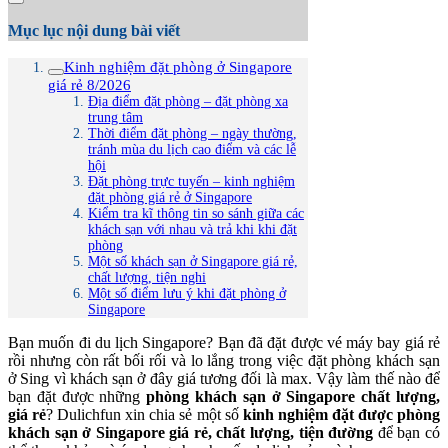
Mục lục nội dung bài viết
Kinh nghiệm đặt phòng ở Singapore
giá rẻ 8/2026
Địa điểm đặt phòng – đặt phòng xa
trung tâm
Thời điểm đặt phòng – ngày thường,
tránh mùa du lịch cao điểm và các lễ
hội
Đặt phòng trực tuyến – kinh nghiệm
đặt phòng giá rẻ ở Singapore
Kiểm tra kĩ thông tin so sánh giữa các
khách sạn với nhau và trả khi khi đặt
phòng
Một số khách sạn ở Singapore giá rẻ,
chất lượng, tiện nghi
Một số điểm lưu ý khi đặt phòng ở
Singapore
Bạn muốn đi du lịch Singapore? Bạn đã đặt được vé máy bay giá rẻ
rồi nhưng còn rất bối rối và lo lắng trong việc đặt phòng khách sạn
ở Sing vì khách sạn ở đây giá tương đối là max. Vậy làm thế nào để
bạn đặt được những
phòng khách sạn ở Singapore chất lượng,
giá rẻ
? Dulichfun xin chia sẻ một số
kinh nghiệm đặt được phòng
khách sạn ở Singapore giá rẻ, chất lượng, tiện đường
để bạn có