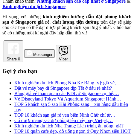
Tham khảo thêm:
Những khách sạn cao cấp nhất ở Singapore
&
Kinh nghiệm du lịch Singapore
Hi vọng với những
kinh nghiệm hướng dẫn đặt phòng khách
sạn ở Singapore giá rẻ, chất lượng tiện đường
trên đây sẽ giúp
cho các bạn có thể đặt được phòng khách sạn ưng ý nhất. Chúc bạn
sẽ có những một kì nghỉ đầy hấp dẫn, thú vị!
Messenger
Share
0
Viber
Gợi ý cho bạn
Kinh nghiệm du lịch Phong Nha Kẻ Bàng [y]: giá vé,…
Đặt vé máy bay đi Singapore dịp Tết ở đâu rẻ nhất?
Bảng giá vé tham quan các KDL ở Singapore cụ thể,…
Vé Disneyland Tokyo Và Aquarium Singapore: Hành…
TOP 5 khách sạn 5 sao Hải Phòng sang – xịn hàng đầu hiện
nay
TOP 10 khách sạn giá rẻ ven biển Ninh Chữ chỉ từ…
Có được mang sạc dự phòng lên máy bay Vietjet,…
Kinh nghiệm du lịch Nha Trang: Lịch trình, ăn uống, giá?
TOP 10 quán cafe đẹp, đồ uống ngon ở Quy Nhơn siêu HOT