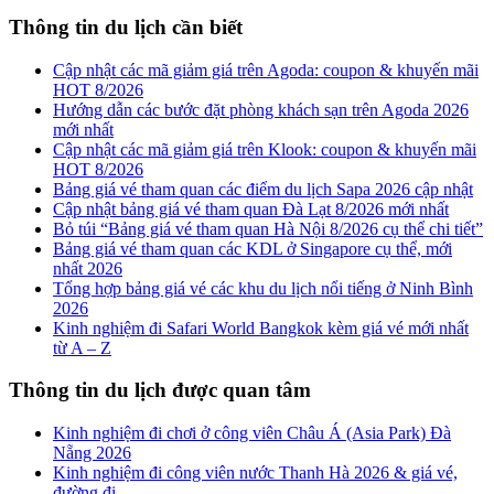
Thông tin du lịch cần biết
Cập nhật các mã giảm giá trên Agoda: coupon & khuyến mãi
HOT 8/2026
Hướng dẫn các bước đặt phòng khách sạn trên Agoda 2026
mới nhất
Cập nhật các mã giảm giá trên Klook: coupon & khuyến mãi
HOT 8/2026
Bảng giá vé tham quan các điểm du lịch Sapa 2026 cập nhật
Cập nhật bảng giá vé tham quan Đà Lạt 8/2026 mới nhất
Bỏ túi “Bảng giá vé tham quan Hà Nội 8/2026 cụ thể chi tiết”
Bảng giá vé tham quan các KDL ở Singapore cụ thể, mới
nhất 2026
Tổng hợp bảng giá vé các khu du lịch nổi tiếng ở Ninh Bình
2026
Kinh nghiệm đi Safari World Bangkok kèm giá vé mới nhất
từ A – Z
Thông tin du lịch được quan tâm
Kinh nghiệm đi chơi ở công viên Châu Á (Asia Park) Đà
Nẵng 2026
Kinh nghiệm đi công viên nước Thanh Hà 2026 & giá vé,
đường đi