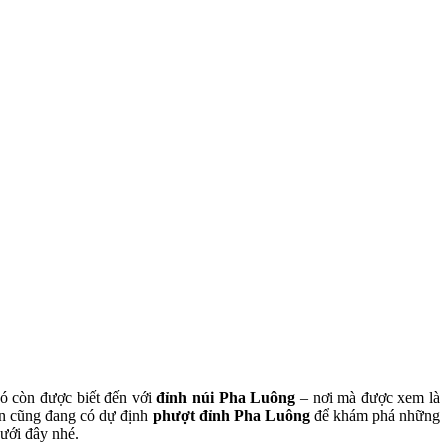
nó còn được biết đến với
đỉnh núi Pha Luông
– nơi mà được xem là
ạn cũng đang có dự định
phượt đỉnh Pha Luông
để khám phá những
ưới đây nhé.