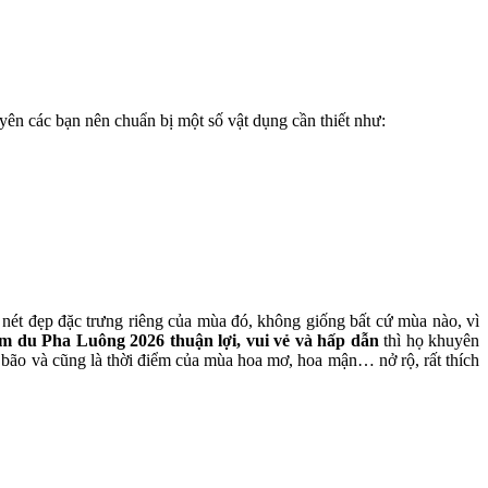
ên các bạn nên chuẩn bị một số vật dụng cần thiết như:
ét đẹp đặc trưng riêng của mùa đó, không giống bất cứ mùa nào, vì
m du Pha Luông 2026 thuận lợi, vui vẻ và hấp dẫn
thì họ khuyên
ít bão và cũng là thời điểm của mùa hoa mơ, hoa mận… nở rộ, rất thích