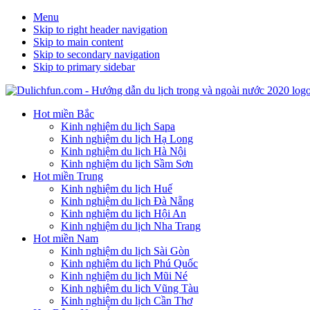
Menu
Skip to right header navigation
Skip to main content
Skip to secondary navigation
Skip to primary sidebar
Hot miền Bắc
Kinh nghiệm du lịch Sapa
Kinh nghiệm du lịch Hạ Long
Kinh nghiệm du lịch Hà Nội
Kinh nghiệm du lịch Sầm Sơn
Hot miền Trung
Kinh nghiệm du lịch Huế
Kinh nghiệm du lịch Đà Nẵng
Kinh nghiệm du lịch Hội An
Kinh nghiệm du lịch Nha Trang
Hot miền Nam
Kinh nghiệm du lịch Sài Gòn
Kinh nghiệm du lịch Phú Quốc
Kinh nghiệm du lịch Mũi Né
Kinh nghiệm du lịch Vũng Tàu
Kinh nghiệm du lịch Cần Thơ