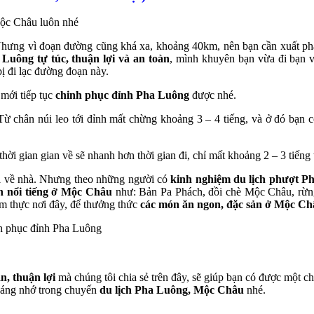
Mộc Châu luôn nhé
ưng vì đoạn đường cũng khá xa, khoảng 40km, nên bạn cần xuất phát t
Luông tự túc, thuận lợi và an toàn
, mình khuyên bạn vừa đi bạn 
bị đi lạc đường đoạn này.
 mới tiếp tục
chinh phục đỉnh Pha Luông
được nhé.
ừ chân núi leo tới đỉnh mất chừng khoảng 3 – 4 tiếng, và ở đó bạn c
ời gian gian về sẽ nhanh hơn thời gian đi, chỉ mất khoảng 2 – 3 tiếng
đi về nhà. Nhưng theo những người có
kinh nghiệm du lịch phượt Ph
ch nổi tiếng ở Mộc Châu
như: Bản Pa Phách, đồi chè Mộc Châu, rừ
m thực nơi đây, để thưởng thức
các món ăn ngon, đặc sản ở Mộc Ch
n, thuận lợi
mà chúng tôi chia sẻ trên đây, sẽ giúp bạn có được một ch
đáng nhớ trong chuyến
du lịch Pha Luông, Mộc Châu
nhé.