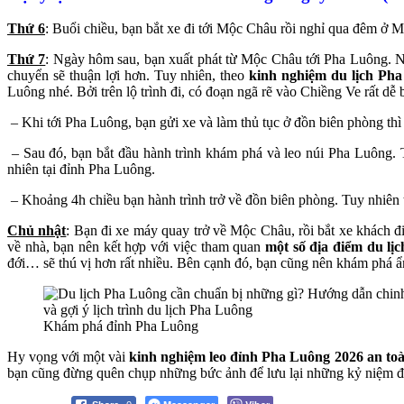
Thứ 6
: Buổi chiều, bạn bắt xe đi tới Mộc Châu rồi nghỉ qua đêm ở 
Thứ 7
: Ngày hôm sau, bạn xuất phát từ Mộc Châu tới Pha Luông. Nh
chuyển sẽ thuận lợi hơn. Tuy nhiên, theo
kinh nghiệm du lịch Pha 
Luông nhé. Bởi trên lộ trình đi, có đoạn ngã rẽ vào Chiềng Ve rất dễ 
– Khi tới Pha Luông, bạn gửi xe và làm thủ tục ở đồn biên phòng thì
– Sau đó, bạn bắt đầu hành trình khám phá và leo núi Pha Luông. T
nhiên tại đỉnh Pha Luông.
– Khoảng 4h chiều bạn hành trình trở về đồn biên phòng. Tuy nhiên th
Chủ nhật
: Bạn đi xe máy quay trở về Mộc Châu, rồi bắt xe khách 
về nhà, bạn nên kết hợp với việc tham quan
một số địa điểm du lị
đới… sẽ thú vị hơn rất nhiều. Bên cạnh đó, bạn cũng nên khám phá ẩ
Khám phá đỉnh Pha Luông
Hy vọng với một vài
kinh nghiệm leo đỉnh Pha Luông 2026 an toà
bạn cũng đừng quên chụp những bức ảnh để lưu lại những kỷ niệm 