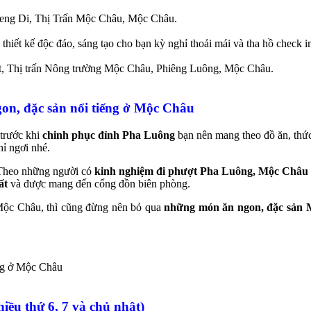
ieng Di, Thị Trấn Mộc Châu, Mộc Châu.
hiết kế độc đáo, sáng tạo cho bạn kỳ nghỉ thoải mái và tha hồ check in
, Thị trấn Nông trường Mộc Châu, Phiêng Luông, Mộc Châu.
, đặc sản nổi tiếng ở Mộc Châu
 trước khi
chinh phục đỉnh Pha Luông
bạn nên mang theo đồ ăn, thức
ỉ ngơi nhé.
. Theo những người có
kinh nghiệm đi phượt Pha Luông, Mộc Châu
ất
và được mang đến cổng đồn biên phòng.
n Mộc Châu, thì cũng đừng nên bỏ qua
những món ăn ngon, đặc sản
iều thứ 6, 7 và chủ nhật)