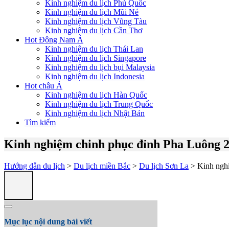
Kinh nghiệm du lịch Phú Quốc
Kinh nghiệm du lịch Mũi Né
Kinh nghiệm du lịch Vũng Tàu
Kinh nghiệm du lịch Cần Thơ
Hot Đông Nam Á
Kinh nghiệm du lịch Thái Lan
Kinh nghiệm du lịch Singapore
Kinh nghiệm du lịch bụi Malaysia
Kinh nghiệm du lịch Indonesia
Hot châu Á
Kinh nghiệm du lịch Hàn Quốc
Kinh nghiệm du lịch Trung Quốc
Kinh nghiệm du lịch Nhật Bản
Tìm kiếm
Kinh nghiệm chinh phục đỉnh Pha Luông 20
Hướng dẫn du lịch
>
Du lịch miền Bắc
>
Du lịch Sơn La
> Kinh nghi
Mục lục nội dung bài viết