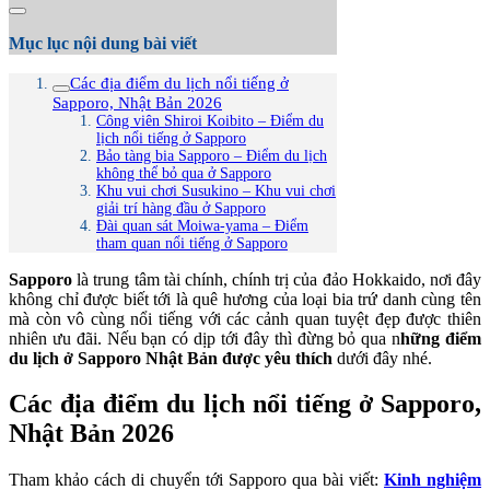
Mục lục nội dung bài viết
Các địa điểm du lịch nổi tiếng ở
Sapporo, Nhật Bản 2026
Công viên Shiroi Koibito – Điểm du
lịch nổi tiếng ở Sapporo
Bảo tàng bia Sapporo – Điểm du lịch
không thể bỏ qua ở Sapporo
Khu vui chơi Susukino – Khu vui chơi
giải trí hàng đầu ở Sapporo
Đài quan sát Moiwa-yama – Điểm
tham quan nổi tiếng ở Sapporo
Sapporo
là trung tâm tài chính, chính trị của đảo Hokkaido, nơi đây
không chỉ được biết tới là quê hương của loại bia trứ danh cùng tên
mà còn vô cùng nổi tiếng với các cảnh quan tuyệt đẹp được thiên
nhiên ưu đãi. Nếu bạn có dịp tới đây thì đừng bỏ qua n
hững điểm
du lịch ở Sapporo Nhật Bản được yêu thích
dưới đây nhé.
Các địa điểm du lịch nổi tiếng ở Sapporo,
Nhật Bản 2026
Tham khảo cách di chuyển tới Sapporo qua bài viết:
Kinh nghiệm