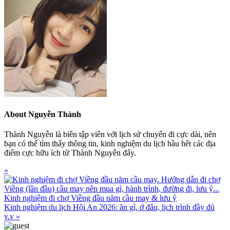
About
Nguyễn Thành
Thành Nguyễn là biên tập viên với lịch sử chuyến đi cực dài, nên
bạn có thể tìm thấy thông tin, kinh nghiệm du lịch hầu hết các địa
điểm cực hữu ích từ Thành Nguyễn đấy.
Previous
«
Post:
Kinh nghiệm đi chợ Viềng đầu năm cầu may & lưu ý
Next
Kinh nghiệm du lịch Hội An 2026: ăn gì, ở đâu, lịch trình đầy đủ
Post:
v.v
»