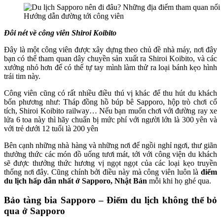
Hướng dẫn đường tới công viên
Đôi nét về công viên Shiroi Koibito
Đây là một công viên được xây dựng theo chủ đề nhà máy, nơi đây
bạn có thể tham quan dây chuyền sản xuất ra Shiroi Koibito, và các
xưởng nhỏ hơn để có thể tự tay mình làm thử ra loại bánh kẹo hình
trái tim này.
Công viên cũng có rất nhiều điều thú vị khác để thu hút du khách
bốn phương như: Tháp đồng hồ búp bê Sapporo, hộp trò chơi cổ
tích, Shiroi Koibito railway… Nếu bạn muốn chơi với đường ray xe
lửa 6 toa này thì hãy chuẩn bị mức phí với người lớn là 300 yên và
với trẻ dưới 12 tuổi là 200 yên
Bên cạnh những nhà hàng và những nơi để ngồi nghỉ ngơi, thư giãn
thưởng thức các món đồ uống tươi mát, tới với công viện du khách
sẽ được thưởng thức hương vị ngọt ngọt của các loại kẹo truyền
thống nơi đây. Cũng chính bởi điều này mà công viên luôn là
điểm
du lịch hấp dẫn nhất ở Sapporo, Nhật Bản
mỗi khi họ ghé qua.
Bảo tàng bia Sapporo – Điểm du lịch không thể bỏ
qua ở Sapporo