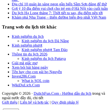
Địa chỉ 10 quán ăn sáng ngon gần biển Sầm Sơn đáng để thử
Gợi ý 10 địa điểm vui chơi cho trẻ em ở Hà Nội vào cuối tuần
Du lịch Hạ Long tháng 7: Thời tiết ra sao, địa điểm nên tới
Khám phá Nha Trang – thiên đường biển đẹp nhất Việt Nam
Trang web du lịch tốt khác
Kinh nghiệm du lịch
Kinh nghiệm du lịch Đà Nẵng
Kinh nghiệm phượt
Kinh nghiệm phượt Tam Đảo
Thông tin du lịch 2026
Kinh nghiệm du lịch Pattaya
Giải mã giấc mơ
Xem bói bài hàng ngày
Tên hay cho con gái họ Nguyễn
Invest286.Com
What is SOL coin
WikiDuLich.Com
Copyright © 2026 ·
DulichFun.Com - Hướng dẫn du lịch
trong và
ngoài nước đầy đủ, chi tiết
Giới thiệu
|
Liên hệ và hợp tác
|
Quy định pháp lý