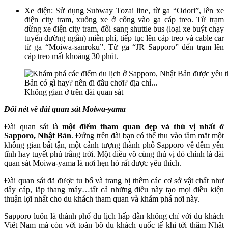
Xe điện: Sử dụng Subway Tozai line, từ ga “Odori”, lên xe
điện city tram, xuống xe ở cổng vào ga cáp treo. Từ trạm
dừng xe điện city tram, đổi sang shuttle bus (loại xe buýt chạy
tuyến đường ngắn) miễn phí, tiếp tục lên cáp treo và cable car
từ ga “Moiwa-sanroku”. Từ ga “JR Sapporo” đến trạm lên
cáp treo mất khoảng 30 phút.
Không gian ở trên đài quan sát
Đôi nét về đài quan sát Moiwa-yama
Đài quan sát là
một điểm tham quan đẹp và thú vị nhất ở
Sapporo, Nhật Bản
. Đứng trên đài bạn có thể thu vào tầm mắt một
không gian bất tận, một cảnh tượng thành phố Sapporo về đêm yên
tĩnh hay tuyết phủ trắng trời. Một điều vô cùng thú vị đó chính là đài
quan sát Moiwa-yama là nơi hẹn hò rất được yêu thích.
Đài quan sát đã được tu bổ và trang bị thêm các cơ sở vật chất như
dây cáp, lắp thang máy…tất cả những điều này tạo mọi điều kiện
thuận lợi nhất cho du khách tham quan và khám phá nơi này.
Sapporo luôn là thành phố du lịch hấp dẫn không chỉ với du khách
Việt Nam mà còn với toàn bộ du khách quốc tế khi tới thăm Nhật