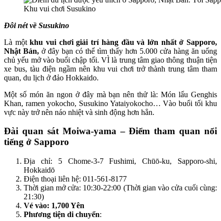
Khu vui chơi Susukino
Đôi nét về Susukino
Là một
khu vui chơi giải trí hàng đầu và lớn nhất ở Sapporo,
Nhật Bản,
ở đây bạn có thể tìm thấy hơn 5.000 cửa hàng ăn uống
chủ yếu mở vào buổi chập tối. VÌ là trung tâm giao thông thuận tiện
xe bus, tàu điện ngầm nên khu vui chơi trở thành trung tâm tham
quan, du lịch ở đảo Hokkaido.
Một số món ăn ngon ở đây mà bạn nên thử là: Món lẩu Genghis
Khan, ramen yokocho, Susukino Yataiyokocho… Vào buổi tối khu
vực này trở nên náo nhiệt và sinh động hơn hẳn.
Đài quan sát Moiwa-yama – Điểm tham quan nổi
tiếng ở Sapporo
Địa chỉ: 5 Chome-3-7 Fushimi, Chūō-ku, Sapporo-shi,
Hokkaidō
Điện thoại liên hệ: 011-561-8177
Thời gian mở cửa: 10:30-22:00 (Thời gian vào cửa cuối cùng:
21:30)
Vé vào: 1,700 Yên
Phương tiện di chuyển
: