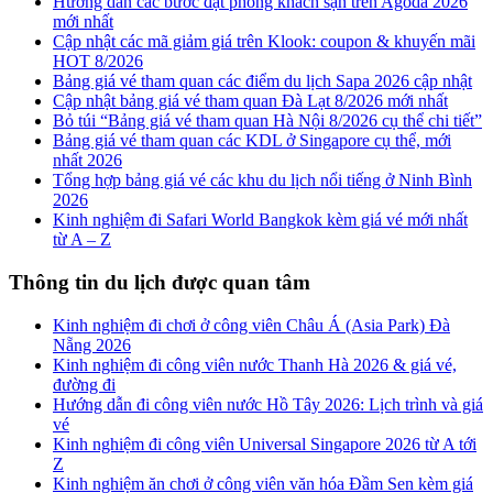
Hướng dẫn các bước đặt phòng khách sạn trên Agoda 2026
mới nhất
Cập nhật các mã giảm giá trên Klook: coupon & khuyến mãi
HOT 8/2026
Bảng giá vé tham quan các điểm du lịch Sapa 2026 cập nhật
Cập nhật bảng giá vé tham quan Đà Lạt 8/2026 mới nhất
Bỏ túi “Bảng giá vé tham quan Hà Nội 8/2026 cụ thể chi tiết”
Bảng giá vé tham quan các KDL ở Singapore cụ thể, mới
nhất 2026
Tổng hợp bảng giá vé các khu du lịch nổi tiếng ở Ninh Bình
2026
Kinh nghiệm đi Safari World Bangkok kèm giá vé mới nhất
từ A – Z
Thông tin du lịch được quan tâm
Kinh nghiệm đi chơi ở công viên Châu Á (Asia Park) Đà
Nẵng 2026
Kinh nghiệm đi công viên nước Thanh Hà 2026 & giá vé,
đường đi
Hướng dẫn đi công viên nước Hồ Tây 2026: Lịch trình và giá
vé
Kinh nghiệm đi công viên Universal Singapore 2026 từ A tới
Z
Kinh nghiệm ăn chơi ở công viên văn hóa Đầm Sen kèm giá