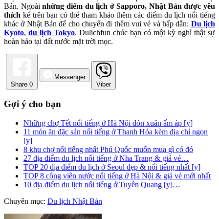
Bản. Ngoài
những điểm du lịch ở Sapporo, Nhật Bản được yêu
thích
kể trên bạn có thể tham khảo thêm các điểm du lịch nổi tiếng
khác ở Nhật Bản để cho chuyến đi thêm vui vẻ và hấp dẫn:
Du lịch
Kyoto
,
du lịch Tokyo
. Dulichfun chúc bạn có một kỳ nghỉ thật sự
hoàn hảo tại đất nước mặt trời mọc.
Messenger
Share
0
Viber
Gợi ý cho bạn
Những chợ Tết nổi tiếng ở Hà Nội đón xuân ấm áp [y]
11 món ăn đặc sản nổi tiếng ở Thanh Hóa kèm địa chỉ ngon
[y]
8 khu chợ nổi tiếng nhất Phú Quốc muốn mua gì có đó
27 địa điểm du lịch nổi tiếng ở Nha Trang & giá vé…
TOP 20 địa điểm du lịch ở Seoul đẹp & nổi tiếng nhất [y]
TOP 8 công viên nước nổi tiếng ở Hà Nội & giá vé mới nhất
10 địa điểm du lịch nổi tiếng ở Tuyên Quang [y]…
Chuyên mục:
Du lịch Nhật Bản