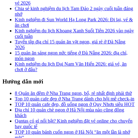
vé 2026
Chia sẻ kinh nghiệm du lịch Tam Đảo 2 ngày cuối tuần đáng
nhớ
Kinh nghiệm đi Sun World Hạ Long Park 2026: Đi lại, vé &
ăn chơi
Kinh nghiệm du lịch Khoang Xanh Suối Tiên 2026 vào ngày
cuối tuần
Tuyển tập địa chỉ 15 quán ăn vặt ngon, giá rẻ ở Đà Nẵng
2026
15 quán ăn sáng ngon nức tiếng ở Đà Nẵng 2026: địa chỉ,
món ngon
Kinh nghiệm du lịch Đại Nam Văn Hiến 2026: giá vé, ăn
chơi ở đâu?
Hướng dẫn mới
8 Quán ăn đêm ở Nha Trang ngon, bổ, rẻ nhất định phải thử
Top 10 quán cafe đẹp ở Nha Trang dành cho hội mê check-in
TOP 10 quán cafe đẹp, đồ uống ngon ở Quy Nhơn siêu HOT
Địa chỉ 10 quán chè ngon ở Hà Nội mùa nào cũng đông
khách
Qantas có gì nổi bật? Kinh nghiệm đặt vé online cho chuyến
bay quốc tế
TOP 10 quán bánh cuốn ngon ở Hà Nội “ăn một lần là nhớ
mãi”