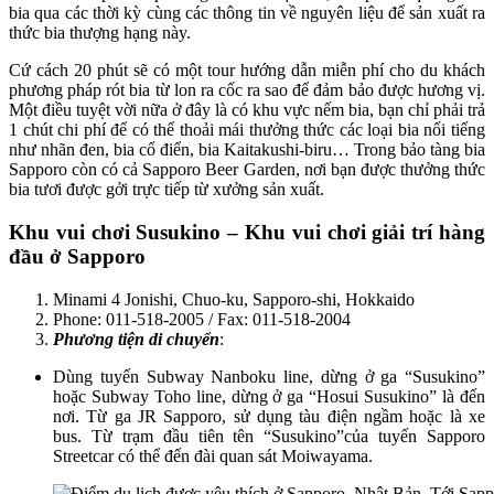
bia qua các thời kỳ cùng các thông tin về nguyên liệu để sản xuất ra
thức bia thượng hạng này.
Cứ cách 20 phút sẽ có một tour hướng dẫn miễn phí cho du khách
phương pháp rót bia từ lon ra cốc ra sao để đảm bảo được hương vị.
Một điều tuyệt vời nữa ở đây là có khu vực nếm bia, bạn chỉ phải trả
1 chút chi phí để có thể thoải mái thưởng thức các loại bia nổi tiếng
như nhãn đen, bia cổ điển, bia Kaitakushi-biru… Trong bảo tàng bia
Sapporo còn có cả Sapporo Beer Garden, nơi bạn được thưởng thức
bia tươi được gởi trực tiếp từ xưởng sản xuất.
Khu vui chơi Susukino – Khu vui chơi giải trí hàng
đầu ở Sapporo
Minami 4 Jonishi, Chuo-ku, Sapporo-shi, Hokkaido
Phone: 011-518-2005 / Fax: 011-518-2004
Phương tiện di chuyển
:
Dùng tuyến Subway Nanboku line, dừng ở ga “Susukino”
hoặc Subway Toho line, dừng ở ga “Hosui Susukino” là đến
nơi. Từ ga JR Sapporo, sử dụng tàu điện ngầm hoặc là xe
bus. Từ trạm đầu tiên tên “Susukino”của tuyến Sapporo
Streetcar có thể đến đài quan sát Moiwayama.