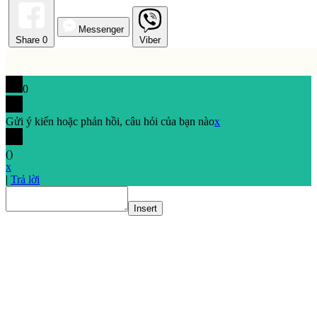
Messenger
Share
0
Viber
0
Gửi ý kiến hoặc phản hồi, câu hỏi của bạn nào
x
(
)
x
|
Trả lời
Insert