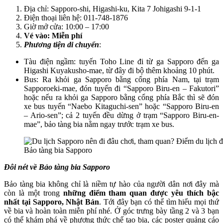
Địa chỉ: Sapporo-shi, Higashi-ku, Kita 7 Johigashi 9-1-1
Điện thoại liên hệ: 011-748-1876
Giờ mở cửa: 10:00 – 17:00
Vé vào: Miễn phí
Phương tiện di chuyển
:
Tàu điện ngầm: tuyến Toho Line đi từ ga Sapporo đến ga
Higashi Kuyakusho-mae, từ đây đi bộ thêm khoảng 10 phút.
Bus: Ra khỏi ga Sapporo bằng cổng phía Nam, tại trạm
Sapporoeki-mae, đón tuyến đi “Sapporo Biru-en – Fakutori”
hoặc nếu ra khỏi ga Sapporo bằng cổng phía Bắc thì sẽ đón
xe bus tuyến “Naebo Kitaguchi-sen” hoặc “Sapporo Biru-en
– Ario-sen”; cả 2 tuyến đều dừng ở trạm “Sapporo Biru-en-
mae”, bảo tàng bia nằm ngay trước trạm xe bus.
Bảo tàng bia Sapporo
Đôi nét về Bảo tàng bia Sapporo
Bảo tàng bia không chỉ là niềm tự hào của người dân nơi đây mà
còn là một trong
những điểm tham quan được yêu thích bậc
nhất tại Sapporo, Nhật Bản
. Tới đây bạn có thể tìm hiểu mọi thứ
về bia và hoàn toàn miễn phí nhé. Ở góc trưng bày tầng 2 và 3 bạn
có thể khám phá về phương thức chế tạo bia, các poster quảng cáo