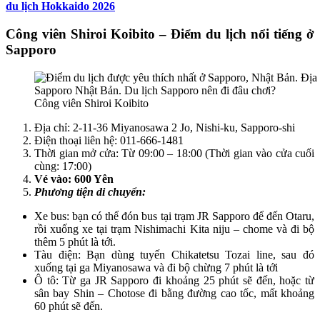
du lịch Hokkaido 2026
Công viên Shiroi Koibito – Điểm du lịch nổi tiếng ở
Sapporo
Công viên Shiroi Koibito
Địa chỉ: 2-11-36 Miyanosawa 2 Jo, Nishi-ku, Sapporo-shi
Điện thoại liên hệ: 011-666-1481
Thời gian mở cửa: Từ 09:00 – 18:00 (Thời gian vào cửa cuối
cùng: 17:00)
Vé vào: 600 Yên
Phương tiện di chuyển:
Xe bus: bạn có thể đón bus tại trạm JR Sapporo để đến Otaru,
rồi xuống xe tại trạm Nishimachi Kita niju – chome và đi bộ
thêm 5 phút là tới.
Tàu điện: Bạn dùng tuyến Chikatetsu Tozai line, sau đó
xuống tại ga Miyanosawa và đi bộ chừng 7 phút là tới
Ô tô: Từ ga JR Sapporo đi khoảng 25 phút sẽ đến, hoặc từ
sân bay Shin – Chotose đi bằng đường cao tốc, mất khoảng
60 phút sẽ đến.