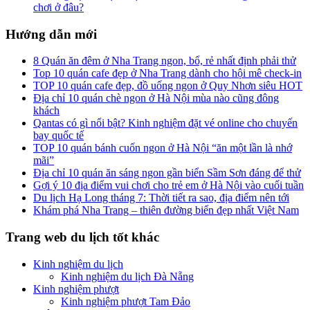
chơi ở đâu?
Hướng dẫn mới
8 Quán ăn đêm ở Nha Trang ngon, bổ, rẻ nhất định phải thử
Top 10 quán cafe đẹp ở Nha Trang dành cho hội mê check-in
TOP 10 quán cafe đẹp, đồ uống ngon ở Quy Nhơn siêu HOT
Địa chỉ 10 quán chè ngon ở Hà Nội mùa nào cũng đông
khách
Qantas có gì nổi bật? Kinh nghiệm đặt vé online cho chuyến
bay quốc tế
TOP 10 quán bánh cuốn ngon ở Hà Nội “ăn một lần là nhớ
mãi”
Địa chỉ 10 quán ăn sáng ngon gần biển Sầm Sơn đáng để thử
Gợi ý 10 địa điểm vui chơi cho trẻ em ở Hà Nội vào cuối tuần
Du lịch Hạ Long tháng 7: Thời tiết ra sao, địa điểm nên tới
Khám phá Nha Trang – thiên đường biển đẹp nhất Việt Nam
Trang web du lịch tốt khác
Kinh nghiệm du lịch
Kinh nghiệm du lịch Đà Nẵng
Kinh nghiệm phượt
Kinh nghiệm phượt Tam Đảo