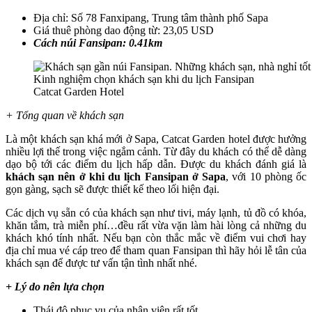
Địa chỉ: Số 78 Fanxipang, Trung tâm thành phố Sapa
Giá thuê phòng dao động từ: 23,05 USD
Cách núi Fansipan: 0.41km
Catcat Garden Hotel
+ Tổng quan về khách sạn
Là một khách sạn khá mới ở Sapa, Catcat Garden hotel được hưởng
nhiều lợi thế trong việc ngắm cảnh. Từ đây du khách có thể dễ dàng
dạo bộ tới các điểm du lịch hấp dẫn. Được du khách đánh giá là
khách sạn nên ở khi du lịch Fansipan ở Sapa
, với 10 phòng ốc
gọn gàng, sạch sẽ được thiết kế theo lối hiện đại.
Các dịch vụ sẵn có của khách sạn như tivi, máy lạnh, tủ đồ có khóa,
khăn tắm, trà miễn phí…đều rất vừa vặn làm hài lòng cả những du
khách khó tính nhất. Nếu bạn còn thắc mắc về điểm vui chơi hay
địa chỉ mua vé cáp treo để tham quan Fansipan thì hãy hỏi lễ tân của
khách sạn để được tư vấn tận tình nhất nhé.
+ Lý do nên lựa chọn
Thái độ phục vụ của nhân viên rất tốt