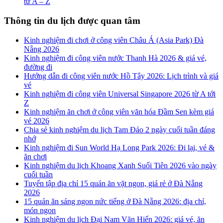
từ A – Z
Thông tin du lịch được quan tâm
Kinh nghiệm đi chơi ở công viên Châu Á (Asia Park) Đà
Nẵng 2026
Kinh nghiệm đi công viên nước Thanh Hà 2026 & giá vé,
đường đi
Hướng dẫn đi công viên nước Hồ Tây 2026: Lịch trình và giá
vé
Kinh nghiệm đi công viên Universal Singapore 2026 từ A tới
Z
Kinh nghiệm ăn chơi ở công viên văn hóa Đầm Sen kèm giá
vé 2026
Chia sẻ kinh nghiệm du lịch Tam Đảo 2 ngày cuối tuần đáng
nhớ
Kinh nghiệm đi Sun World Hạ Long Park 2026: Đi lại, vé &
ăn chơi
Kinh nghiệm du lịch Khoang Xanh Suối Tiên 2026 vào ngày
cuối tuần
Tuyển tập địa chỉ 15 quán ăn vặt ngon, giá rẻ ở Đà Nẵng
2026
15 quán ăn sáng ngon nức tiếng ở Đà Nẵng 2026: địa chỉ,
món ngon
Kinh nghiệm du lịch Đại Nam Văn Hiến 2026: giá vé, ăn