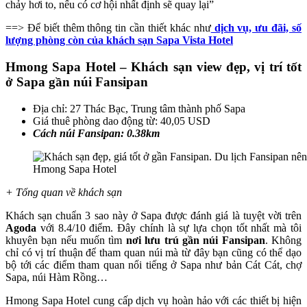
chảy hơi to, nếu có cơ hội nhất định sẽ quay lại”
==> Để biết thêm thông tin cần thiết khác như
dịch vụ, ưu đãi, số
lượng phòng còn của khách sạn Sapa Vista Hotel
Hmong Sapa Hotel – Khách sạn view đẹp, vị trí tốt
ở Sapa gần núi Fansipan
Địa chỉ: 27 Thác Bạc, Trung tâm thành phố Sapa
Giá thuê phòng dao động từ: 40,05 USD
Cách núi Fansipan: 0.38km
Hmong Sapa Hotel
+ Tổng quan về khách sạn
Khách sạn chuẩn 3 sao này ở Sapa được đánh giá là tuyệt vời trên
Agoda
với 8.4/10 điểm. Đây chính là sự lựa chọn tốt nhất mà tôi
khuyên bạn nếu muốn tìm
nơi lưu trú gần núi Fansipan
. Không
chỉ có vị trí thuận để tham quan núi mà từ đây bạn cũng có thể dạo
bộ tới các điểm tham quan nổi tiếng ở Sapa như bản Cát Cát, chợ
Sapa, núi Hàm Rồng…
Hmong Sapa Hotel cung cấp dịch vụ hoàn hảo với các thiết bị hiện