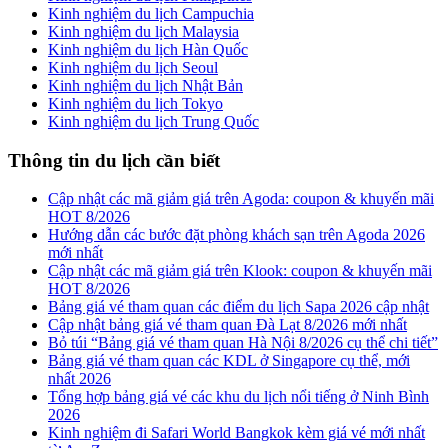
Kinh nghiệm du lịch Campuchia
Kinh nghiệm du lịch Malaysia
Kinh nghiệm du lịch Hàn Quốc
Kinh nghiệm du lịch Seoul
Kinh nghiệm du lịch Nhật Bản
Kinh nghiệm du lịch Tokyo
Kinh nghiệm du lịch Trung Quốc
Thông tin du lịch cần biết
Cập nhật các mã giảm giá trên Agoda: coupon & khuyến mãi
HOT 8/2026
Hướng dẫn các bước đặt phòng khách sạn trên Agoda 2026
mới nhất
Cập nhật các mã giảm giá trên Klook: coupon & khuyến mãi
HOT 8/2026
Bảng giá vé tham quan các điểm du lịch Sapa 2026 cập nhật
Cập nhật bảng giá vé tham quan Đà Lạt 8/2026 mới nhất
Bỏ túi “Bảng giá vé tham quan Hà Nội 8/2026 cụ thể chi tiết”
Bảng giá vé tham quan các KDL ở Singapore cụ thể, mới
nhất 2026
Tổng hợp bảng giá vé các khu du lịch nổi tiếng ở Ninh Bình
2026
Kinh nghiệm đi Safari World Bangkok kèm giá vé mới nhất