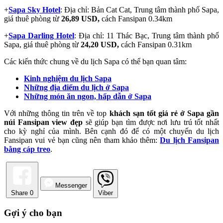
+
Sapa Sky Hotel
: Địa chỉ: Bản Cat Cat, Trung tâm thành phố Sapa,
giá thuê phòng từ
26,89 USD,
cách Fansipan 0.34km
+
Sapa Darling Hotel
: Địa chỉ: 11 Thác Bạc, Trung tâm thành phố
Sapa, giá thuê phòng từ
24,20 USD,
cách Fansipan 0.31km
Các kiến thức chung về du lịch Sapa có thể bạn quan tâm:
Kinh nghiệm du lịch Sapa
Những địa điểm du lịch ở Sapa
Những món ăn ngon, hấp dẫn ở Sapa
Với những thông tin trên về top
khách sạn tốt giá rẻ ở Sapa gần
núi Fansipan view đẹp
sẽ giúp bạn tìm được nơi lưu trú tốt nhất
cho kỳ nghỉ của mình. Bên cạnh đó để có một chuyến du lịch
Fansipan vui vẻ bạn cũng nên tham khảo thêm:
Du lịch Fansipan
bằng cáp treo
.
Messenger
Share
0
Viber
Gợi ý cho bạn