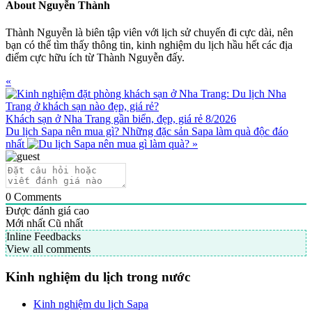
About
Nguyễn Thành
Thành Nguyễn là biên tập viên với lịch sử chuyến đi cực dài, nên
bạn có thể tìm thấy thông tin, kinh nghiệm du lịch hầu hết các địa
điểm cực hữu ích từ Thành Nguyễn đấy.
Previous
«
Post:
Khách sạn ở Nha Trang gần biển, đẹp, giá rẻ 8/2026
Next
Du lịch Sapa nên mua gì? Những đặc sản Sapa làm quà độc đáo
Post:
nhất
»
0
Comments
Được đánh giá cao
Mới nhất
Cũ nhất
Inline Feedbacks
View all comments
Primary
Kinh nghiệm du lịch trong nước
Sidebar
Kinh nghiệm du lịch Sapa