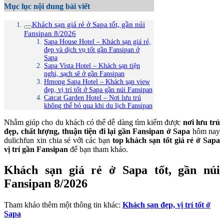
Mục lục nội dung bài viết
Khách sạn giá rẻ ở Sapa tốt, gần núi
Fansipan 8/2026
Sapa House Hotel – Khách sạn giá rẻ,
đẹp và dịch vụ tốt gần Fansipan ở
Sapa
Sapa Vista Hotel – Khách sạn tiện
nghi, sạch sẽ ở gần Fansipan
Hmong Sapa Hotel – Khách sạn view
đẹp, vị trí tốt ở Sapa gần núi Fansipan
Catcat Garden Hotel – Nơi lưu trú
không thể bỏ qua khi du lịch Fansipan
Nhằm giúp cho du khách có thể dễ dàng tìm kiếm được
nơi lưu trú
đẹp, chất lượng, thuận tiện đi lại gần Fansipan ở Sapa
hôm nay
dulichfun xin chia sẻ với các bạn
top khách sạn tốt giá rẻ ở Sapa
vị trí gần Fansipan
để bạn tham khảo.
Khách sạn giá rẻ ở Sapa tốt, gần núi
Fansipan 8/2026
Tham khảo thêm một thông tin khác:
Khách sạn đẹp, vị trí tốt ở
Sapa