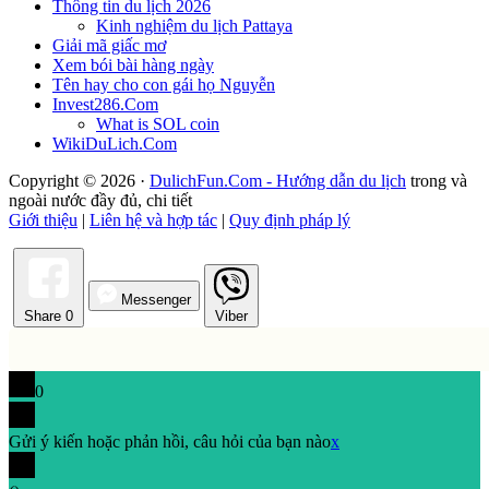
Thông tin du lịch 2026
Kinh nghiệm du lịch Pattaya
Giải mã giấc mơ
Xem bói bài hàng ngày
Tên hay cho con gái họ Nguyễn
Invest286.Com
What is SOL coin
WikiDuLich.Com
Copyright © 2026 ·
DulichFun.Com - Hướng dẫn du lịch
trong và
ngoài nước đầy đủ, chi tiết
Giới thiệu
|
Liên hệ và hợp tác
|
Quy định pháp lý
Messenger
Share
0
Viber
0
Gửi ý kiến hoặc phản hồi, câu hỏi của bạn nào
x