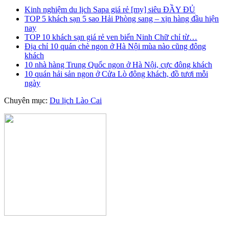
Kinh nghiệm du lịch Sapa giá rẻ [my] siêu ĐẦY ĐỦ
TOP 5 khách sạn 5 sao Hải Phòng sang – xịn hàng đầu hiện
nay
TOP 10 khách sạn giá rẻ ven biển Ninh Chữ chỉ từ…
Địa chỉ 10 quán chè ngon ở Hà Nội mùa nào cũng đông
khách
10 nhà hàng Trung Quốc ngon ở Hà Nội, cực đông khách
10 quán hải sản ngon ở Cửa Lò đông khách, đồ tươi mỗi
ngày
Chuyên mục:
Du lịch Lào Cai