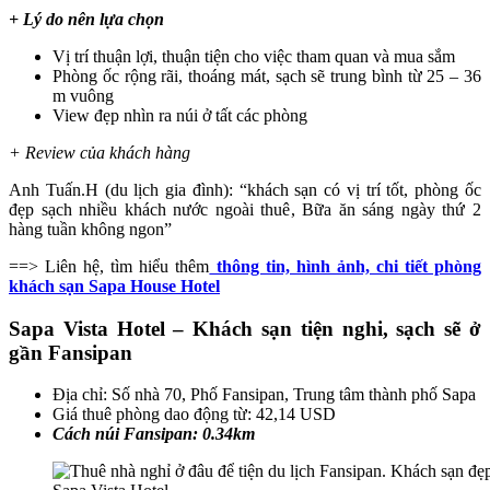
+ Lý do nên lựa chọn
Vị trí thuận lợi, thuận tiện cho việc tham quan và mua sắm
Phòng ốc rộng rãi, thoáng mát, sạch sẽ trung bình từ 25 – 36
m vuông
View đẹp nhìn ra núi ở tất các phòng
+ Review của khách hàng
Anh Tuấn.H (du lịch gia đình): “khách sạn có vị trí tốt, phòng ốc
đẹp sạch nhiều khách nước ngoài thuê, Bữa ăn sáng ngày thứ 2
hàng tuần không ngon”
==> Liên hệ, tìm hiểu thêm
thông tin, hình ảnh, chi tiết phòng
khách sạn Sapa House Hotel
Sapa Vista Hotel – Khách sạn tiện nghi, sạch sẽ ở
gần Fansipan
Địa chỉ: Số nhà 70, Phố Fansipan, Trung tâm thành phố Sapa
Giá thuê phòng dao động từ: 42,14 USD
Cách núi Fansipan: 0.34km