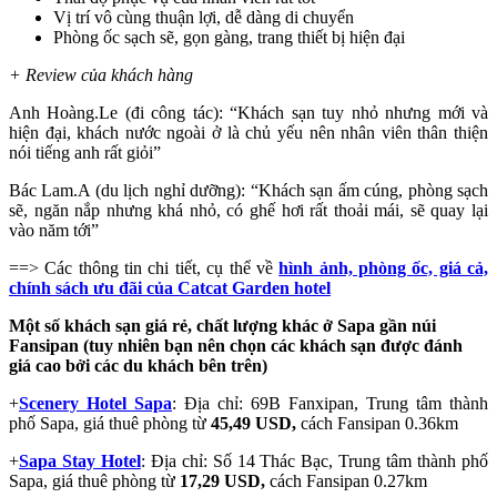
Vị trí vô cùng thuận lợi, dễ dàng di chuyển
Phòng ốc sạch sẽ, gọn gàng, trang thiết bị hiện đại
+ Review của khách hàng
Anh Hoàng.Le (đi công tác): “Khách sạn tuy nhỏ nhưng mới và
hiện đại, khách nước ngoài ở là chủ yếu nên nhân viên thân thiện
nói tiếng anh rất giỏi”
Bác Lam.A (du lịch nghỉ dưỡng): “Khách sạn ấm cúng, phòng sạch
sẽ, ngăn nắp nhưng khá nhỏ, có ghế hơi rất thoải mái, sẽ quay lại
vào năm tới”
==> Các thông tin chi tiết, cụ thể về
hình ảnh, phòng ốc, giá cả,
chính sách ưu đãi của Catcat Garden hotel
Một số khách sạn giá rẻ, chất lượng khác ở Sapa gần núi
Fansipan (tuy nhiên bạn nên chọn các khách sạn được đánh
giá cao bởi các du khách bên trên)
+
Scenery Hotel Sapa
: Địa chỉ: 69B Fanxipan, Trung tâm thành
phố Sapa, giá thuê phòng từ
45,49 USD,
cách Fansipan 0.36km
+
Sapa Stay Hotel
: Địa chỉ: Số 14 Thác Bạc, Trung tâm thành phố
Sapa, giá thuê phòng từ
17,29 USD,
cách Fansipan 0.27km