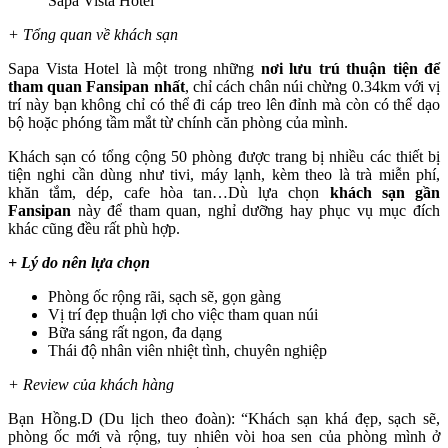
Sapa Vista Hotel
+ Tổng quan về khách sạn
Sapa Vista Hotel là một trong những
nơi lưu trú thuận tiện để
tham quan Fansipan nhất
, chỉ cách chân núi chừng 0.34km với vị
trí này bạn không chỉ có thể đi cáp treo lên đỉnh mà còn có thể dạo
bộ hoặc phóng tầm mắt từ chính căn phòng của mình.
Khách sạn có tổng cộng 50 phòng được trang bị nhiều các thiết bị
tiện nghi cần dùng như tivi, máy lạnh, kèm theo là trà miễn phí,
khăn tắm, dép, cafe hòa tan…Dù lựa chọn
khách sạn gần
Fansipan
này để tham quan, nghỉ dưỡng hay phục vụ mục đích
khác cũng đều rất phù hợp.
+ Lý do nên lựa chọn
Phòng ốc rộng rãi, sạch sẽ, gọn gàng
Vị trí đẹp thuận lợi cho việc tham quan núi
Bữa sáng rất ngon, đa dạng
Thái độ nhân viên nhiệt tình, chuyên nghiệp
+ Review của khách hàng
Bạn Hồng.D (Du lịch theo đoàn): “Khách sạn khá đẹp, sạch sẽ,
phòng ốc mới và rộng, tuy nhiên vòi hoa sen của phòng mình ở