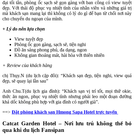
đại tối tân, phòng ốc sạch sẽ gọn gàng với ban công có view tuyệt
đẹp. Với thái độ phục vụ nhiệt tình của nhân viên và những giá trị
mà khách sạn mang lại thì không có lý do gì để bạn từ chối nơi này
cho chuyến du ngoạn của mình.
+ Lý do nên lựa chọn
View tuyệt đẹp
Phòng ốc gọn gàng, sạch sẽ, tiện nghi
Đồ ăn sáng phong phú, đa dạng, ngon
Không gian thoáng mát, hài hòa với thiên nhiên
+ Review của khách hàng
chị Thụy.N (du lịch cặp đôi): “Khách sạn đẹp, tiện nghi, view quá
đẹp, sẽ quay lại lần sau”
Anh Chu.T(du lịch gia đình): “Khách sạn vị trí tốt, mọi thứ okie,
thức ăn ngon, phục vụ nhiệt tình nhưng phải leo một đoạn đường
khá dốc không phù hợp với gia đình có người già”.
==>
Đặt phòng khách sạn Hmong Sapa Hotel trực tuyến
Catcat Garden Hotel – Nơi lưu trú không thể bỏ
qua khi du lịch Fansipan