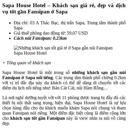
Sapa House Hotel – Khách sạn giá rẻ, đẹp và dịch
vụ tốt gần Fansipan ở Sapa
Địa chỉ: 03 A Thác Bạc, thị trấn Sapa, Trung tâm thành phố
Sapa
Giá thuê phòng dao động từ: 59,07 USD
Cách núi Fansipan: 0.23km
Sapa House Hotel
+ Tổng quan về khách sạn
Sapa House Hotel là một trong số
những khách sạn gần núi
Fansipan ở Sapa nổi tiếng
. Các trung tâm thành phố chừng 0.2km
với vị trí đắc địa này du khách có thể dễ dàng di chuyển tới các
điểm du lịch nổi tiếng như: Bản Cát Cát, núi Hàm Rồng…
Là nơi nghỉ dưỡng tuyệt vời với 11 phòng được trang bị đầy đủ các
thiết bị nội thất sang trọng, hiện đại, Sapa House Hotel là sự lựa
chọn hàng đầu cho du khách muốn khám Sapa nói chung và tham
quan Fansipan nói riêng. Một điểm đặc biệt cũng là điểm cộng lớn
cho
khách sạn tốt gần Fansipan
này là view nhìn ra núi vô cùng
đẹp.