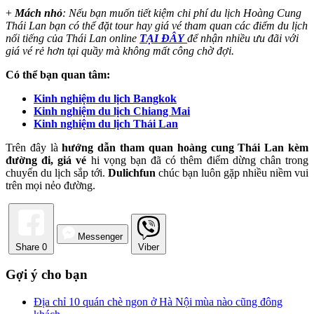
+
Mách nhỏ
: Nếu bạn muốn tiết kiệm chi phí du lịch Hoàng Cung
Thái Lan bạn có thể đặt tour hay giá vé tham quan các điểm du lịch
nổi tiếng của Thái Lan online
TẠI ĐÂY
để nhận nhiều ưu đãi với
giá vé rẻ hơn tại quầy mà không mất công chờ đợi.
Có thể bạn quan tâm:
Kinh nghiệm du lịch Bangkok
Kinh nghiệm du lịch Chiang Mai
Kinh nghiệm du lịch Thái Lan
Trên đây là
hướng dẫn tham quan hoàng cung Thái Lan kèm
đường đi, giá vé
hi vọng bạn đã có thêm điểm dừng chân trong
chuyến du lịch sắp tới.
Dulichfun
chúc bạn luôn gặp nhiều niềm vui
trên mọi nẻo đường.
Messenger
Share
0
Viber
Gợi ý cho bạn
Địa chỉ 10 quán chè ngon ở Hà Nội mùa nào cũng đông