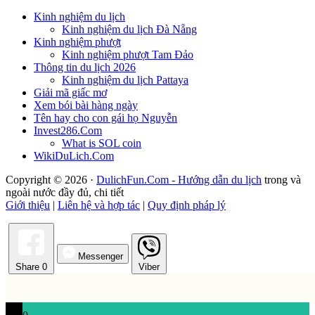
Kinh nghiệm du lịch
Kinh nghiệm du lịch Đà Nẵng
Kinh nghiệm phượt
Kinh nghiệm phượt Tam Đảo
Thông tin du lịch 2026
Kinh nghiệm du lịch Pattaya
Giải mã giấc mơ
Xem bói bài hàng ngày
Tên hay cho con gái họ Nguyễn
Invest286.Com
What is SOL coin
WikiDuLich.Com
Copyright © 2026 ·
DulichFun.Com - Hướng dẫn du lịch
trong và
ngoài nước đầy đủ, chi tiết
Giới thiệu
|
Liên hệ và hợp tác
|
Quy định pháp lý
Messenger
Share
0
Viber