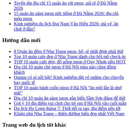
Tuyển tập địa chỉ 15 quán ăn vặt ngon, giá rẻ ở Đà Nẵng
2026
15 quán ăn sáng ngon nức tiếng ở Đà Nẵng 2026: địa chỉ,
món ngon
Kinh nghiệm du lịch Đại Nam Văn Hiến 2026: giá vé, ăn
chơi ở đâu?
Hướng dẫn mới
8 Quán ăn đêm ở Nha Trang ngon, bổ, rẻ nhất định phải thử
Top 10 quán cafe đẹp ở Nha Trang dành cho hội mê check-in
TOP 10 quán cafe đẹp, đồ uống ngon ở Quy Nhơn siêu HOT
Địa chỉ 10 quán chè ngon ở Hà Nội mùa nào cũng đông
khách
Qantas có gì nổi bật? Kinh nghiệm đặt vé online cho chuyến
bay quốc tế
TOP 10 quán bánh cuốn ngon ở Hà Nội “ăn một lần là nhớ
mãi”
Địa chỉ 10 quán ăn sáng ngon gần biển Sầm Sơn đáng để thử
Gợi ý 10 địa điểm vui chơi cho trẻ em ở Hà Nội vào cuối tuần
Du lịch Hạ Long tháng 7: Thời tiết ra sao, địa điểm nên tới
Khám phá Nha Trang – thiên đường biển đẹp nhất Việt Nam
Trang web du lịch tốt khác