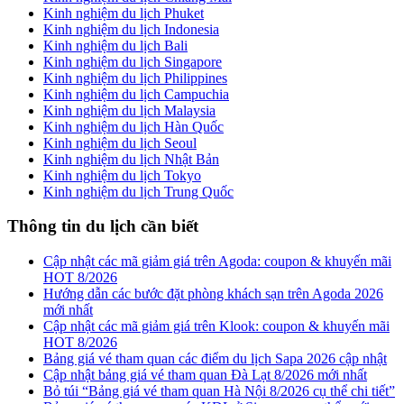
Kinh nghiệm du lịch Phuket
Kinh nghiệm du lịch Indonesia
Kinh nghiệm du lịch Bali
Kinh nghiệm du lịch Singapore
Kinh nghiệm du lịch Philippines
Kinh nghiệm du lịch Campuchia
Kinh nghiệm du lịch Malaysia
Kinh nghiệm du lịch Hàn Quốc
Kinh nghiệm du lịch Seoul
Kinh nghiệm du lịch Nhật Bản
Kinh nghiệm du lịch Tokyo
Kinh nghiệm du lịch Trung Quốc
Thông tin du lịch cần biết
Cập nhật các mã giảm giá trên Agoda: coupon & khuyến mãi
HOT 8/2026
Hướng dẫn các bước đặt phòng khách sạn trên Agoda 2026
mới nhất
Cập nhật các mã giảm giá trên Klook: coupon & khuyến mãi
HOT 8/2026
Bảng giá vé tham quan các điểm du lịch Sapa 2026 cập nhật
Cập nhật bảng giá vé tham quan Đà Lạt 8/2026 mới nhất
Bỏ túi “Bảng giá vé tham quan Hà Nội 8/2026 cụ thể chi tiết”