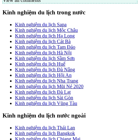
View all comments
Primary
Kinh nghiệm du lịch trong nước
Sidebar
Kinh nghiệm du lịch Sapa
Kinh nghiệm du lịch Mộc Châu
Kinh nghiệm du lịch Hạ Long
Kinh nghiệm du lịch Cát Bà
Kinh nghiệm du lịch Tam Đảo
Kinh nghiệm du lịch Hà Nội
Kinh nghiệm du lịch Sầm Sơn
Kinh nghiệm du lịch Huế
Kinh nghiệm du lịch Đà Nẵng
Kinh nghiệm du lịch Hội An
Kinh nghiệm du lịch Nha Trang
Kinh nghiệm du lịch Mũi Né 2020
Kinh nghiệm du lịch Đà Lạt
Kinh nghiệm du lịch Sài Gòn
Kinh nghiệm du lịch Vũng Tàu
Kinh nghiệm du lịch nước ngoài
Kinh nghiệm du lịch Thái Lan
Kinh nghiệm du lịch Bangkok
Kinh nghiệm du lịch Chiang Mai