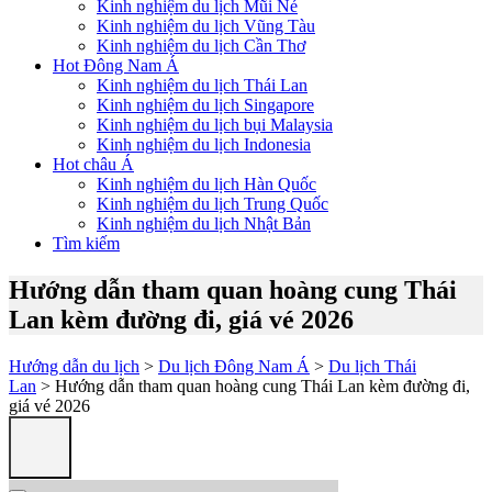
Kinh nghiệm du lịch Mũi Né
Kinh nghiệm du lịch Vũng Tàu
Kinh nghiệm du lịch Cần Thơ
Hot Đông Nam Á
Kinh nghiệm du lịch Thái Lan
Kinh nghiệm du lịch Singapore
Kinh nghiệm du lịch bụi Malaysia
Kinh nghiệm du lịch Indonesia
Hot châu Á
Kinh nghiệm du lịch Hàn Quốc
Kinh nghiệm du lịch Trung Quốc
Kinh nghiệm du lịch Nhật Bản
Tìm kiếm
Hướng dẫn tham quan hoàng cung Thái
Lan kèm đường đi, giá vé 2026
Hướng dẫn du lịch
>
Du lịch Đông Nam Á
>
Du lịch Thái
Lan
> Hướng dẫn tham quan hoàng cung Thái Lan kèm đường đi,
giá vé 2026