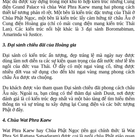
Mặc dù được xây dựng trong một khu tổ hợp kiến trúc nhưng Cung
điện Grand Palace và chùa Wat Phra Kaew mang hai phong cách
thiết kế tương phản rõ rệt. Một bên là kiến trúc đặc trưng của Thái ở
Chùa Phật Ngọc, một bên là kiến trúc lấy cảm hứng từ châu Âu ở
Cung điện Hoàng gia (chỉ có mái cung điện mang kiến trúc Thái
Lan). Các kiến trúc nổi bật khác là 3 đại sảnh Boromabiman,
Amarinda và Justice.
3. Đại sảnh chiêu đãi của Hoàng gia
Đại sảnh có kiến trúc ấn tượng, đẹp tráng lệ mà ngày nay được
dùng làm nơi diễn ra các sự kiện quan trọng của đất nước như lễ lên
ngôi của đức vua Thái. Ở đây có một ngai vàng cổ, từng được
nhiều đời vua sử dụng cho đến khi ngai vàng mang phong cách
châu Âu được ưa chuộng.
Du khách được vào tham quan Đại sảnh chiêu đãi phong cách châu
Âu này. Ngoài ra, bạn cũng có thể thăm đại sảnh Dusit, nơi được
đánh giá là có kiến trúc đẹp nhất và một bảo tàng để tìm hiểu thêm
thông tin và sự trùng tu xây dựng lại Cung điện và các bức tượng
Phật ở đây.
4. Chùa Wat Phra Kaew
Wat Phra Kaew hay Chùa Phật Ngọc (tên gọi chính thức là Wat
Phra Sri Rattana Satsadaram) được coi là ngôi chùa Phật giáo quan