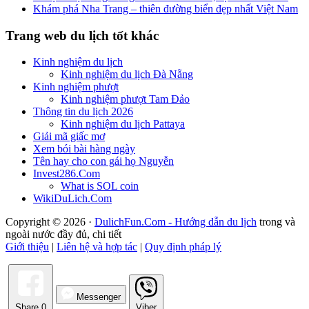
Khám phá Nha Trang – thiên đường biển đẹp nhất Việt Nam
Trang web du lịch tốt khác
Kinh nghiệm du lịch
Kinh nghiệm du lịch Đà Nẵng
Kinh nghiệm phượt
Kinh nghiệm phượt Tam Đảo
Thông tin du lịch 2026
Kinh nghiệm du lịch Pattaya
Giải mã giấc mơ
Xem bói bài hàng ngày
Tên hay cho con gái họ Nguyễn
Invest286.Com
What is SOL coin
WikiDuLich.Com
Copyright © 2026 ·
DulichFun.Com - Hướng dẫn du lịch
trong và
ngoài nước đầy đủ, chi tiết
Giới thiệu
|
Liên hệ và hợp tác
|
Quy định pháp lý
Messenger
Share
0
Viber