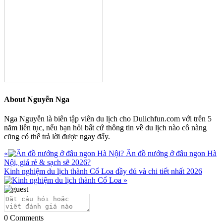
About
Nguyễn Nga
Nga Nguyễn là biên tập viên du lịch cho Dulichfun.com với trên 5
năm liên tục, nếu bạn hỏi bất cứ thông tin về du lịch nào cô nàng
cũng có thể trả lời được ngay đấy.
Previous
«
Ăn đồ nướng ở đâu ngon Hà
Post:
Nội, giá rẻ & sạch sẽ 2026?
Next
Kinh nghiệm du lịch thành Cổ Loa đầy đủ và chi tiết nhất 2026
Post:
»
0
Comments