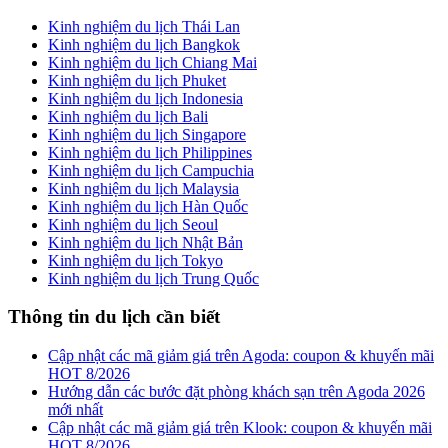
Kinh nghiệm du lịch Thái Lan
Kinh nghiệm du lịch Bangkok
Kinh nghiệm du lịch Chiang Mai
Kinh nghiệm du lịch Phuket
Kinh nghiệm du lịch Indonesia
Kinh nghiệm du lịch Bali
Kinh nghiệm du lịch Singapore
Kinh nghiệm du lịch Philippines
Kinh nghiệm du lịch Campuchia
Kinh nghiệm du lịch Malaysia
Kinh nghiệm du lịch Hàn Quốc
Kinh nghiệm du lịch Seoul
Kinh nghiệm du lịch Nhật Bản
Kinh nghiệm du lịch Tokyo
Kinh nghiệm du lịch Trung Quốc
Thông tin du lịch cần biết
Cập nhật các mã giảm giá trên Agoda: coupon & khuyến mãi
HOT 8/2026
Hướng dẫn các bước đặt phòng khách sạn trên Agoda 2026
mới nhất
Cập nhật các mã giảm giá trên Klook: coupon & khuyến mãi
HOT 8/2026