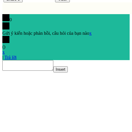
0
Gửi ý kiến hoặc phản hồi, câu hỏi của bạn nào
x
(
)
x
|
Trả lời
Insert