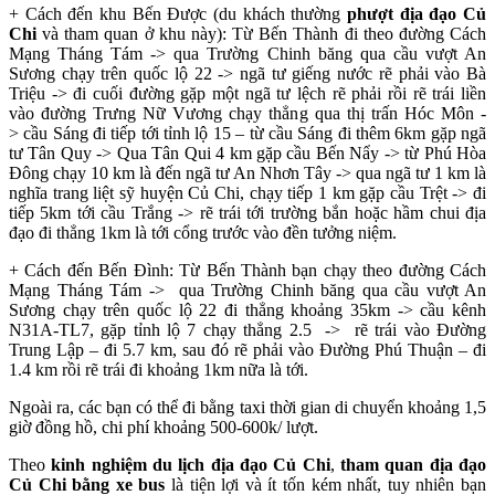
+ Cách đến khu Bến Được (du khách thường
phượt địa đạo Củ
Chi
và tham quan ở khu này): Từ Bến Thành đi theo đường Cách
Mạng Tháng Tám -> qua Trường Chinh băng qua cầu vượt An
Sương chạy trên quốc lộ 22 -> ngã tư giếng nước rẽ phải vào Bà
Triệu -> đi cuối đường gặp một ngã tư lệch rẽ phải rồi rẽ trái liền
vào đường Trưng Nữ Vương chạy thẳng qua thị trấn Hóc Môn -
> cầu Sáng đi tiếp tới tỉnh lộ 15 – từ cầu Sáng đi thêm 6km gặp ngã
tư Tân Quy -> Qua Tân Qui 4 km gặp cầu Bến Nẩy -> từ Phú Hòa
Đông chạy 10 km là đến ngã tư An Nhơn Tây -> qua ngã tư 1 km là
nghĩa trang liệt sỹ huyện Củ Chi, chạy tiếp 1 km gặp cầu Trệt -> đi
tiếp 5km tới cầu Trắng -> rẽ trái tới trường bắn hoặc hầm chui địa
đạo đi thẳng 1km là tới cổng trước vào đền tưởng niệm.
+ Cách đến Bến Đình: Từ Bến Thành bạn chạy theo đường Cách
Mạng Tháng Tám -> qua Trường Chinh băng qua cầu vượt An
Sương chạy trên quốc lộ 22 đi thẳng khoảng 35km -> cầu kênh
N31A-TL7, gặp tỉnh lộ 7 chạy thẳng 2.5 -> rẽ trái vào Đường
Trung Lập – đi 5.7 km, sau đó rẽ phải vào Đường Phú Thuận – đi
1.4 km rồi rẽ trái đi khoảng 1km nữa là tới.
Ngoài ra, các bạn có thể đi bằng taxi thời gian di chuyển khoảng 1,5
giờ đồng hồ, chi phí khoảng 500-600k/ lượt.
Theo
kinh nghiệm du lịch địa đạo Củ Chi
,
tham quan địa đạo
Củ Chi bằng xe bus
là tiện lợi và ít tốn kém nhất, tuy nhiên bạn