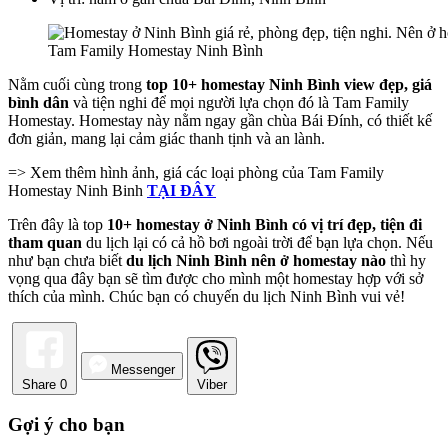
Tam Family Homestay Ninh Bình
Nằm cuối cùng trong
top 10+ homestay Ninh Bình view đẹp, giá
bình dân
và tiện nghi để mọi người lựa chọn đó là Tam Family
Homestay. Homestay này nằm ngay gần chùa Bái Đính, có thiết kế
đơn giản, mang lại cảm giác thanh tịnh và an lành.
=> Xem thêm hình ảnh, giá các loại phòng của Tam Family
Homestay Ninh Binh
TẠI ĐÂY
Trên đây là top
10+ homestay ở Ninh Bình có vị trí đẹp, tiện đi
tham quan
du lịch lại có cả hồ bơi ngoài trời để bạn lựa chọn. Nếu
như bạn chưa biết
du lịch Ninh Bình nên ở homestay nào
thì hy
vọng qua đây bạn sẽ tìm được cho mình một homestay hợp với sở
thích của mình. Chúc bạn có chuyến du lịch Ninh Bình vui vẻ!
Messenger
Share
0
Viber
Gợi ý cho bạn