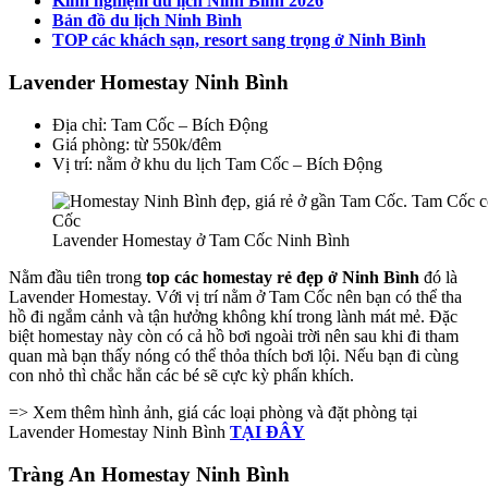
Kinh nghiệm du lịch Ninh Bình 2026
Bản đồ du lịch Ninh Bình
TOP các khách sạn, resort sang trọng ở Ninh Bình
Lavender Homestay Ninh Bình
Địa chỉ: Tam Cốc – Bích Động
Giá phòng: từ 550k/đêm
Vị trí: nằm ở khu du lịch Tam Cốc – Bích Động
Lavender Homestay ở Tam Cốc Ninh Bình
Nằm đầu tiên trong
top các homestay rẻ đẹp ở Ninh Bình
đó là
Lavender Homestay. Với vị trí nằm ở Tam Cốc nên bạn có thể tha
hồ đi ngắm cảnh và tận hưởng không khí trong lành mát mẻ. Đặc
biệt homestay này còn có cả hồ bơi ngoài trời nên sau khi đi tham
quan mà bạn thấy nóng có thể thỏa thích bơi lội. Nếu bạn đi cùng
con nhỏ thì chắc hẳn các bé sẽ cực kỳ phấn khích.
=> Xem thêm hình ảnh, giá các loại phòng và đặt phòng tại
Lavender Homestay Ninh Bình
TẠI ĐÂY
Tràng An Homestay Ninh Bình