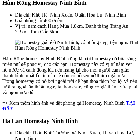
Hàm Rồng Homestay Ninh Bình
Địa chỉ: Khê Hà, Ninh Xuân, Quận Hoa Lư, Ninh Bình
Giá phòng: từ 400k/đêm
Vị trí: nằm cách Hang Múa 1,8km, Danh thắng Tràng An
3,3km, Tam Cốc 5km
Hàm Rồng Homestay Ninh Bình
Hàm Rồng homestay Ninh Bình cũng là một homestay có bữa sáng
miễn phí để phục vụ cho các bạn. Homestay này có vị trí nằm ven
hồ nước và cánh đồng lúa nên mang lại cho mọi người cảm giác
thanh bình, nhất là tới mùa hè còn có hồ sen nở thơm ngát nữa.
Trong homestay có hồ bơi ngoài trời để bạn thỏa thích bơi lội và nếu
lười ra ngoài ăn thì ăn ngay tại homestay cũng có giá thành vừa phải
và ngon nữa đó.
=> Xem thêm hình ảnh và đặt phòng tại Homestay Ninh Bình
TẠI
ĐÂY
Ha Lan Homestay Ninh Bình
Địa chỉ: Thôn Khê Thượng, xã Ninh Xuân, Huyện Hoa Lư,
Ninh Bình