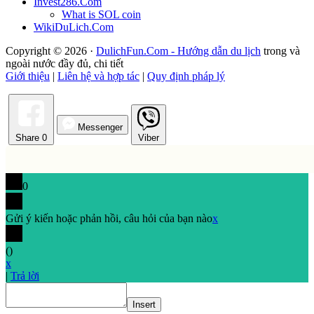
Invest286.Com
What is SOL coin
WikiDuLich.Com
Copyright © 2026 ·
DulichFun.Com - Hướng dẫn du lịch
trong và
ngoài nước đầy đủ, chi tiết
Giới thiệu
|
Liên hệ và hợp tác
|
Quy định pháp lý
Messenger
Share
0
Viber
0
Gửi ý kiến hoặc phản hồi, câu hỏi của bạn nào
x
(
)
x
|
Trả lời
Insert