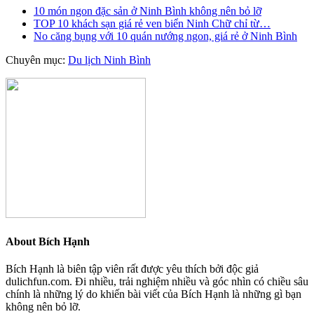
10 món ngon đặc sản ở Ninh Bình không nên bỏ lỡ
TOP 10 khách sạn giá rẻ ven biển Ninh Chữ chỉ từ…
No căng bụng với 10 quán nướng ngon, giá rẻ ở Ninh Bình
Chuyên mục:
Du lịch Ninh Bình
About
Bích Hạnh
Bích Hạnh là biên tập viên rất được yêu thích bởi độc giả
dulichfun.com. Đi nhiều, trải nghiệm nhiều và góc nhìn có chiều sâu
chính là những lý do khiến bài viết của Bích Hạnh là những gì bạn
không nên bỏ lỡ.