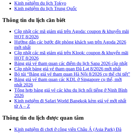
Kinh nghiệm du lịch Tokyo
Kinh nghiệm du lịch Trung Quốc
Thông tin du lịch cần biết
Cập nhật các mã giảm giá trên Agoda: coupon & khuyến mãi
HOT 8/2026
Hướng dẫn các bước đặt phòng khách sạn trên Agoda 2026
mới nhất
Cập nhật các mã giảm giá trên Klook: coupon & khuyến mãi
HOT 8/2026
Bảng giá vé tham quan các điểm du lịch Sapa 2026 cập nhật
Cập nhật bảng giá vé tham quan Đà Lạt 8/2026 mới nhất
Bỏ túi “Bảng giá vé tham quan Hà Nội 8/2026 cụ thể chi tiết”
Bảng giá vé tham quan các KDL ở Singapore cụ thể, mới
nhất 2026
Tổng hợp bảng giá vé các khu du lịch nổi tiếng ở Ninh Bình
2026
Kinh nghiệm đi Safari World Bangkok kèm giá vé mới nhất
từ A – Z
Thông tin du lịch được quan tâm
Kinh nghiệm đi chơi ở công viên Châu Á (Asia Park) Đà