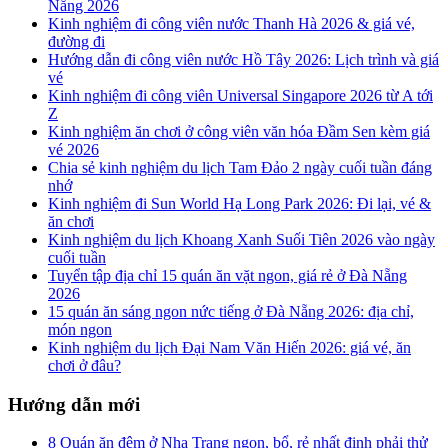
Nẵng 2026
Kinh nghiệm đi công viên nước Thanh Hà 2026 & giá vé,
đường đi
Hướng dẫn đi công viên nước Hồ Tây 2026: Lịch trình và giá
vé
Kinh nghiệm đi công viên Universal Singapore 2026 từ A tới
Z
Kinh nghiệm ăn chơi ở công viên văn hóa Đầm Sen kèm giá
vé 2026
Chia sẻ kinh nghiệm du lịch Tam Đảo 2 ngày cuối tuần đáng
nhớ
Kinh nghiệm đi Sun World Hạ Long Park 2026: Đi lại, vé &
ăn chơi
Kinh nghiệm du lịch Khoang Xanh Suối Tiên 2026 vào ngày
cuối tuần
Tuyển tập địa chỉ 15 quán ăn vặt ngon, giá rẻ ở Đà Nẵng
2026
15 quán ăn sáng ngon nức tiếng ở Đà Nẵng 2026: địa chỉ,
món ngon
Kinh nghiệm du lịch Đại Nam Văn Hiến 2026: giá vé, ăn
chơi ở đâu?
Hướng dẫn mới
8 Quán ăn đêm ở Nha Trang ngon, bổ, rẻ nhất định phải thử