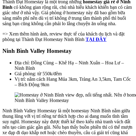
Thành Đạt Homestay là một trong những
homestay giá rẻ ở Ninh
Bình
có không gian rộng rãi, chủ nhà hiếu khách khiến bạn có cảm
giác như ở nhà vậy. Giá phòng ở homestay này đã bao gồm bữa
sáng miễn phí nên dù vị trí không ở trung tâm thành phố thì buổi
sáng bạn cũng không cần phải lo lắng chuyện ăn uống nha.
=> Xem thêm hình ảnh, review thực tế của khách du lịch và đặt
phòng tại Thành Đạt Homestay Ninh Bình
TẠI ĐÂY
Ninh Bình Valley Homestay
Địa chỉ: Đồng Cùng – Khê Hạ – Ninh Xuân – Hoa Lư –
Ninh Bình
Giá phòng: từ 550k/đêm
Vị trí: nằm cách Hang Múa 3km, Tràng An 3,5km, Tam Cốc
– Bích Động 9km
Ninh Bình Valley Homestay
Ninh Bình Valley Homestay là một homestay Ninh Bình nằm giữa
thung lũng với vị trí riêng tư thích hợp cho ai đang muốn tĩnh tâm
suy nghĩ. Homestay này được thiết kế theo kiểu nhà tranh vách đất
nên tạo cảm giác gần gũi. Nếu bạn thấy buồn phiền thì có thể mượn
xe đạp đi dạo khắp nơi hoặc chèo thuyền, câu cá giải trí cũng khá