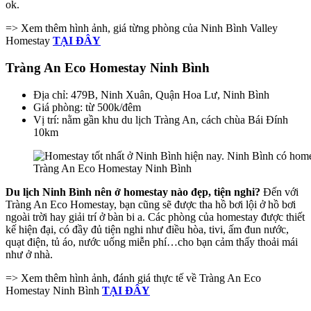
ok.
=> Xem thêm hình ảnh, giá từng phòng của Ninh Bình Valley
Homestay
TẠI ĐÂY
Tràng An Eco Homestay Ninh Bình
Địa chỉ: 479B, Ninh Xuân, Quận Hoa Lư, Ninh Bình
Giá phòng: từ 500k/đêm
Vị trí: nằm gần khu du lịch Tràng An, cách chùa Bái Đính
10km
Tràng An Eco Homestay Ninh Bình
Du lịch Ninh Bình nên ở homestay nào đẹp, tiện nghi?
Đến với
Tràng An Eco Homestay, bạn cũng sẽ được tha hồ bơi lội ở hồ bơi
ngoài trời hay giải trí ở bàn bi a. Các phòng của homestay được thiết
kế hiện đại, có đầy đủ tiện nghi như điều hòa, tivi, ấm đun nước,
quạt điện, tủ áo, nước uống miễn phí…cho bạn cảm thấy thoải mái
như ở nhà.
=> Xem thêm hình ảnh, đánh giá thực tế về Tràng An Eco
Homestay Ninh Bình
TẠI ĐÂY