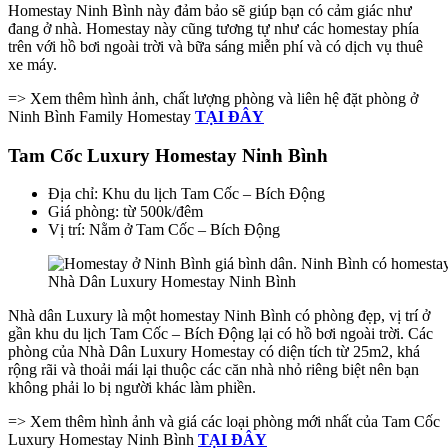
Homestay Ninh Bình này đảm bảo sẽ giúp bạn có cảm giác như
đang ở nhà. Homestay này cũng tương tự như các homestay phía
trên với hồ bơi ngoài trời và bữa sáng miễn phí và có dịch vụ thuê
xe máy.
=> Xem thêm hình ảnh, chất lượng phòng và liên hệ đặt phòng ở
Ninh Bình Family Homestay
TẠI ĐÂY
Tam Cốc Luxury Homestay Ninh Bình
Địa chỉ: Khu du lịch Tam Cốc – Bích Động
Giá phòng: từ 500k/đêm
Vị trí: Nằm ở Tam Cốc – Bích Động
Nhà Dân Luxury Homestay Ninh Bình
Nhà dân Luxury là một homestay Ninh Bình có phòng đẹp, vị trí ở
gần khu du lịch Tam Cốc – Bích Động lại có hồ bơi ngoài trời. Các
phòng của Nhà Dân Luxury Homestay có diện tích từ 25m2, khá
rộng rãi và thoải mái lại thuộc các căn nhà nhỏ riêng biệt nên bạn
không phải lo bị người khác làm phiền.
=> Xem thêm hình ảnh và giá các loại phòng mới nhất của Tam Cốc
Luxury Homestay Ninh Bình
TẠI ĐÂY