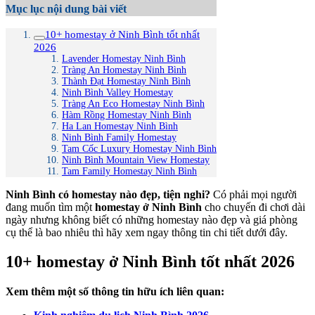
Mục lục nội dung bài viết
10+ homestay ở Ninh Bình tốt nhất
2026
Lavender Homestay Ninh Bình
Tràng An Homestay Ninh Bình
Thành Đạt Homestay Ninh Bình
Ninh Bình Valley Homestay
Tràng An Eco Homestay Ninh Bình
Hàm Rồng Homestay Ninh Bình
Ha Lan Homestay Ninh Bình
Ninh Bình Family Homestay
Tam Cốc Luxury Homestay Ninh Bình
Ninh Bình Mountain View Homestay
Tam Family Homestay Ninh Bình
Ninh Bình có homestay nào đẹp, tiện nghi?
Có phải mọi người
đang muốn tìm một
homestay ở Ninh Bình
cho chuyến đi chơi dài
ngày nhưng không biết có những homestay nào đẹp và giá phòng
cụ thể là bao nhiêu thì hãy xem ngay thông tin chi tiết dưới đây.
10+ homestay ở Ninh Bình tốt nhất 2026
Xem thêm một số thông tin hữu ích liên quan: