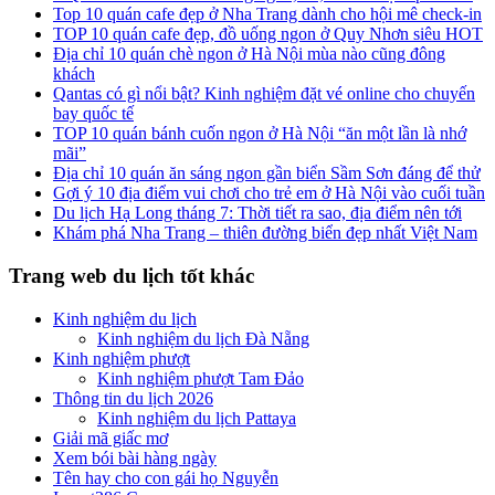
Top 10 quán cafe đẹp ở Nha Trang dành cho hội mê check-in
TOP 10 quán cafe đẹp, đồ uống ngon ở Quy Nhơn siêu HOT
Địa chỉ 10 quán chè ngon ở Hà Nội mùa nào cũng đông
khách
Qantas có gì nổi bật? Kinh nghiệm đặt vé online cho chuyến
bay quốc tế
TOP 10 quán bánh cuốn ngon ở Hà Nội “ăn một lần là nhớ
mãi”
Địa chỉ 10 quán ăn sáng ngon gần biển Sầm Sơn đáng để thử
Gợi ý 10 địa điểm vui chơi cho trẻ em ở Hà Nội vào cuối tuần
Du lịch Hạ Long tháng 7: Thời tiết ra sao, địa điểm nên tới
Khám phá Nha Trang – thiên đường biển đẹp nhất Việt Nam
Trang web du lịch tốt khác
Kinh nghiệm du lịch
Kinh nghiệm du lịch Đà Nẵng
Kinh nghiệm phượt
Kinh nghiệm phượt Tam Đảo
Thông tin du lịch 2026
Kinh nghiệm du lịch Pattaya
Giải mã giấc mơ
Xem bói bài hàng ngày
Tên hay cho con gái họ Nguyễn