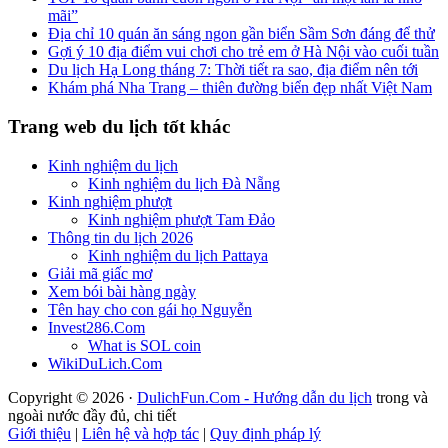
mãi”
Địa chỉ 10 quán ăn sáng ngon gần biển Sầm Sơn đáng để thử
Gợi ý 10 địa điểm vui chơi cho trẻ em ở Hà Nội vào cuối tuần
Du lịch Hạ Long tháng 7: Thời tiết ra sao, địa điểm nên tới
Khám phá Nha Trang – thiên đường biển đẹp nhất Việt Nam
Trang web du lịch tốt khác
Kinh nghiệm du lịch
Kinh nghiệm du lịch Đà Nẵng
Kinh nghiệm phượt
Kinh nghiệm phượt Tam Đảo
Thông tin du lịch 2026
Kinh nghiệm du lịch Pattaya
Giải mã giấc mơ
Xem bói bài hàng ngày
Tên hay cho con gái họ Nguyễn
Invest286.Com
What is SOL coin
WikiDuLich.Com
Copyright © 2026 ·
DulichFun.Com - Hướng dẫn du lịch
trong và
ngoài nước đầy đủ, chi tiết
Giới thiệu
|
Liên hệ và hợp tác
|
Quy định pháp lý