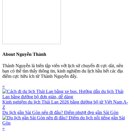
About
Nguyễn Thành
Thành Nguyễn là biên tập viên với lịch sử chuyến đi cực dài, nên
bạn có thể tìm thấy thông tin, kinh nghiệm du lịch hầu hết các địa
điểm cực hữu ích từ Thành Nguyễn đấy.
Previous
«
Post:
Kinh nghiệm du lịch Thái Lan 2026 bằng đường bộ từ Việt Nam A-
Z
Next
Du lịch gần Sài Gòn nên đi đâu? Điểm phượt đẹp gần Sài Gòn
Post:
»