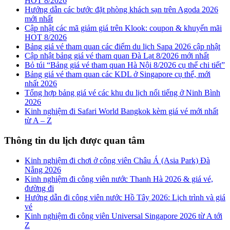
HOT 8/2026
Hướng dẫn các bước đặt phòng khách sạn trên Agoda 2026
mới nhất
Cập nhật các mã giảm giá trên Klook: coupon & khuyến mãi
HOT 8/2026
Bảng giá vé tham quan các điểm du lịch Sapa 2026 cập nhật
Cập nhật bảng giá vé tham quan Đà Lạt 8/2026 mới nhất
Bỏ túi “Bảng giá vé tham quan Hà Nội 8/2026 cụ thể chi tiết”
Bảng giá vé tham quan các KDL ở Singapore cụ thể, mới
nhất 2026
Tổng hợp bảng giá vé các khu du lịch nổi tiếng ở Ninh Bình
2026
Kinh nghiệm đi Safari World Bangkok kèm giá vé mới nhất
từ A – Z
Thông tin du lịch được quan tâm
Kinh nghiệm đi chơi ở công viên Châu Á (Asia Park) Đà
Nẵng 2026
Kinh nghiệm đi công viên nước Thanh Hà 2026 & giá vé,
đường đi
Hướng dẫn đi công viên nước Hồ Tây 2026: Lịch trình và giá
vé
Kinh nghiệm đi công viên Universal Singapore 2026 từ A tới
Z