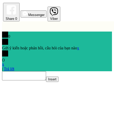
Messenger
Share
0
Viber
0
Gửi ý kiến hoặc phản hồi, câu hỏi của bạn nào
x
(
)
x
|
Trả lời
Insert