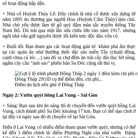
số hoạt động hấp dẫn.
+ Nhà cổ Huỳnh Thủy Lê: Đây chính là nhà cổ được xây dựng từ
năm 1895 do thương gia người Hoa (Huỳnh Cẩm Thủy) làm chủ.
Nhà chủ yếu được làm từ gỗ quý đậm màu sắc truyền thống Tây
Nam Bộ. Dù trải qua một lần sửa chữa lớn vào năm 1917, nhưng
ngôi nhà vẫn giữ nguyên được lối kiến trúc độc đáo vốn có.
+ Buổi tối: Bạn tham gia các hoạt động giải trí khám phá ẩm thực
tại các quán ăn như thưởng thức đặc sản miền Tây (chuột đồng,
canh chua cá lóc…) sau đó ra chợ đêm ăn trái cây dĩa dọc bờ sông,
ngắm cây cầu “ánh sao” phiên bản Sa Đéc cũng rất thú vị.
Điểm du lịch nên ghé ở Đông Tháp
Ngày 2: Vườn quýt hồng Lai Vung – Sài Gòn
+ Sáng: Bạn sau khi ăn sáng thì di chuyển đến vườn quýt hồng Lai
Vung, cách thành phố Sa Đéc khoảng 17 km. Bạn có thể dạo chơi ở
tại đây cả ngày sau đó di chuyển về lại Sài Gòn.
Hiện ở Lai Vung có nhiều điểm tham quan vườn quýt, nhưng có thể
kể đến 3 điểm chính là: điểm Phương Nghi của nhà vườn Đặng