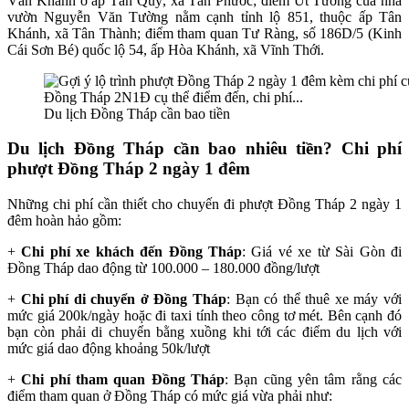
Văn Khanh ở ấp Tân Quý, xã Tân Phước; điểm Út Tường của nhà
vườn Nguyễn Văn Tường nằm cạnh tỉnh lộ 851, thuộc ấp Tân
Khánh, xã Tân Thành; điểm tham quan Tư Ràng, số 186D/5 (Kinh
Cái Sơn Bé) quốc lộ 54, ấp Hòa Khánh, xã Vĩnh Thới.
Du lịch Đồng Tháp cần bao tiền
Du lịch Đồng Tháp cần bao nhiêu tiền? Chi phí
phượt Đồng Tháp 2 ngày 1 đêm
Những chi phí cần thiết cho chuyến đi phượt Đồng Tháp 2 ngày 1
đêm hoàn hảo gồm:
+
Chi phí xe khách đến Đồng Tháp
: Giá vé xe từ Sài Gòn đi
Đồng Tháp dao động từ 100.000 – 180.000 đồng/lượt
+
Chi phí di chuyển ở Đồng Tháp
: Bạn có thể thuê xe máy với
mức giá 200k/ngày hoặc đi taxi tính theo công tơ mét. Bên cạnh đó
bạn còn phải di chuyển bằng xuồng khi tới các điểm du lịch với
mức giá dao động khoảng 50k/lượt
+
Chi phí tham quan Đồng Tháp
: Bạn cũng yên tâm rằng các
điểm tham quan ở Đồng Tháp có mức giá vừa phải như: