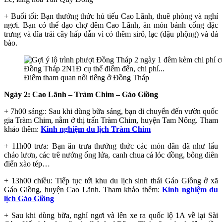
+ Buổi tối: Bạn thưởng thức hủ tiếu Cao Lãnh, thuê phòng và nghỉ
ngơi. Bạn có thể dạo chợ đêm Cao Lãnh, ăn món bánh cống đặc
trưng và đĩa trái cây hấp dẫn vì có thêm sirô, lạc (đậu phộng) và đá
bào.
Điểm tham quan nổi tiếng ở Đồng Tháp
Ngày 2: Cao Lãnh – Tràm Chim – Gáo Giồng
+ 7h00 sáng:: Sau khi dùng bữa sáng, bạn di chuyển đến vườn quốc
gia Tràm Chim, nằm ở thị trấn Tràm Chim, huyện Tam Nông. Tham
khảo thêm:
Kinh nghiệm du lịch Tràm Chim
+ 11h00 trưa: Bạn ăn trưa thưởng thức các món dân dã như lẩu
cháo lươn, các trê nướng ống lứa, canh chua cá lóc đồng, bông điên
điển xào tép…
+ 13h00 chiều: Tiếp tục tới khu du lịch sinh thái Gáo Giồng ở xã
Gáo Giồng, huyện Cao Lãnh. Tham khảo thêm:
Kinh nghiệm du
lịch Gáo Giồng
+ Sau khi dùng bữa, nghỉ ngơi và lên xe ra quốc lộ 1A về lại Sài