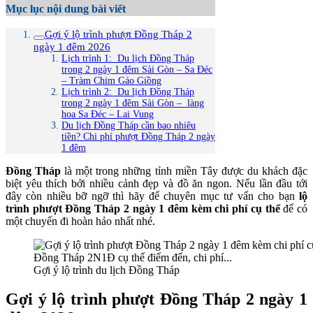
Mục lục nội dung bài viết
Gợi ý lộ trình phượt Đồng Tháp 2
ngày 1 đêm 2026
Lịch trình 1: Du lịch Đồng Tháp
trong 2 ngày 1 đêm Sài Gòn – Sa Đéc
– Tràm Chim Gáo Giồng
Lịch trình 2: Du lịch Đồng Tháp
trong 2 ngày 1 đêm Sài Gòn – làng
hoa Sa Đéc – Lai Vung
Du lịch Đồng Tháp cần bao nhiêu
tiền? Chi phí phượt Đồng Tháp 2 ngày
1 đêm
Đồng Tháp
là một trong những tỉnh miền Tây được du khách đặc
biệt yêu thích bởi nhiều cảnh đẹp và đồ ăn ngon. Nếu lần đầu tới
đây còn nhiều bỡ ngỡ thì hãy để chuyên mục tư vấn cho bạn
lộ
trình phượt Đồng Tháp 2 ngày 1 đêm kèm chi phí cụ thể
để có
một chuyến đi hoàn hảo nhất nhé.
Gợi ý lộ trình du lịch Đồng Tháp
Gợi ý lộ trình phượt Đồng Tháp 2 ngày 1