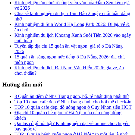
Kinh nghiệm ăn chơi ở công viên văn hóa Đầm Sen kèm giá
vé 2026
Chia sẻ kinh nghiệm du lịch Tam Đảo 2 ngày cuối tuần đáng
nhớ
Kinh nghiệm đi Sun World Hạ Long Park 2026: Đi lại, vé &
ăn chơi
Kinh nghiệm du lịch Khoang Xanh Suối Tiên 2026 vào ngày
cuối tuần
Tuyển tập địa chỉ 15 quán ăn vặt ngon, giá rẻ ở Đà Nẵng
2026
15 quán ăn sáng ngon nức tiếng ở Đà Nẵng 2026: địa chỉ,
món ngon
Kinh nghiệm du lịch Đại Nam Văn Hiến 2026: giá vé, ăn
chơi ở đâu?
Hướng dẫn mới
8 Quán ăn đêm ở Nha Trang ngon, bổ, rẻ nhất định phải thử
Top 10 quán cafe đẹp ở Nha Trang dành cho hội mê check-in
TOP 10 quán cafe đẹp, đồ uống ngon ở Quy Nhơn siêu HOT
Địa chỉ 10 quán chè ngon ở Hà Nội mùa nào cũng đông
khách
Qantas có gì nổi bật? Kinh nghiệm đặt vé online cho chuyến
bay quốc tế
TOP 10 quán bánh cuốn ngon ở Hà Nội “ăn một lần là nhớ