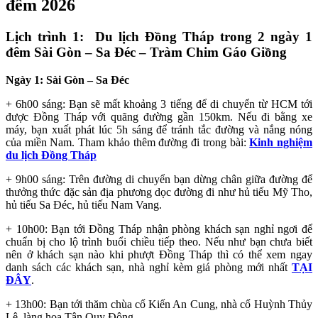
đêm 2026
Lịch trình 1: Du lịch Đồng Tháp trong 2 ngày 1
đêm Sài Gòn – Sa Đéc – Tràm Chim Gáo Giồng
Ngày 1: Sài Gòn – Sa Đéc
+ 6h00 sáng: Bạn sẽ mất khoảng 3 tiếng để di chuyển từ HCM tới
được Đồng Tháp với quãng đường gần 150km. Nếu đi bằng xe
máy, bạn xuất phát lúc 5h sáng để tránh tắc đường và nắng nóng
của miền Nam. Tham khảo thêm đường đi trong bài:
Kinh nghiệm
du lịch Đồng Tháp
+ 9h00 sáng: Trên đường di chuyển bạn dừng chân giữa đường để
thưởng thức đặc sản địa phương dọc đường đi như hủ tiếu Mỹ Tho,
hủ tiếu Sa Đéc, hủ tiếu Nam Vang.
+ 10h00: Bạn tới Đồng Tháp nhận phòng khách sạn nghỉ ngơi để
chuẩn bị cho lộ trình buổi chiều tiếp theo. Nếu như bạn chưa biết
nên ở khách sạn nào khi phượt Đồng Tháp thì có thể xem ngay
danh sách các khách sạn, nhà nghỉ kèm giá phòng mới nhất
TẠI
ĐÂY
.
+ 13h00: Bạn tới thăm chùa cổ Kiến An Cung, nhà cổ Huỳnh Thủy
Lê, làng hoa Tân Quy Đông