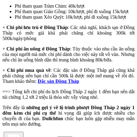
Phí tham quan Tràm Chim: 40k/lượt
Phí tham quan Giáo Gồng: 10k/lượt, phí đi xuồng 15k/lượt
Phí tham quan Xẻo Quýt: 10k/lượt, phí đi xuồng 15k/lượt
+
Chi phí lưu trú ở Đồng Tháp
: Các nhà nghỉ, khách sạn ở Đồng
Tháp có mức giá khá phải chăng chỉ khoảng 300k tới
500k/ngày/phòng
+
Chi phí ăn uống ở Đồng Tháp
: Tùy thuộc vào nhu cầu ăn uống
của mọi người mà mức chi phí dành cho việc này rất vô vàn. Nhưng
nếu chỉ ăn uống bình dân thì trung bình khoảng 80k/bữa.
+
Chi phí mua quà về
: Các đặc sản ở Đồng Tháp giá cũng khá
phải chăng nên bạn chỉ cần 500k là được một mớ mang về rồi đó.
Tham khảo thêm:
Đặc sản Đồng Tháp
==> Tổng kết chi phí du lịch Đồng Tháp 2 ngày 1 đêm bạn nên dắt
túi chừng 1,2 tới 2 triệu là thỏa sức vẫy vùng nhé.
Trên đây là
những gợi ý về lộ trình phượt Đồng Tháp 2 ngày 1
đêm kèm chi phí cụ thể
hi vọng đã giúp ích được nhiều cho
chuyến đi của bạn.
Dulichfun
chúc bạn luôn gặp nhiều may mắn
trên mọi nẻo đường.