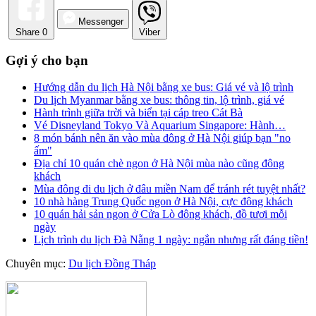
Messenger
Share
0
Viber
Gợi ý cho bạn
Hướng dẫn du lịch Hà Nội bằng xe bus: Giá vé và lộ trình
Du lịch Myanmar bằng xe bus: thông tin, lộ trình, giá vé
Hành trình giữa trời và biển tại cáp treo Cát Bà
Vé Disneyland Tokyo Và Aquarium Singapore: Hành…
8 món bánh nên ăn vào mùa đông ở Hà Nội giúp bạn "no
ấm"
Địa chỉ 10 quán chè ngon ở Hà Nội mùa nào cũng đông
khách
Mùa đông đi du lịch ở đâu miền Nam để tránh rét tuyệt nhất?
10 nhà hàng Trung Quốc ngon ở Hà Nội, cực đông khách
10 quán hải sản ngon ở Cửa Lò đông khách, đồ tươi mỗi
ngày
Lịch trình du lịch Đà Nẵng 1 ngày: ngắn nhưng rất đáng tiền!
Chuyên mục:
Du lịch Đồng Tháp