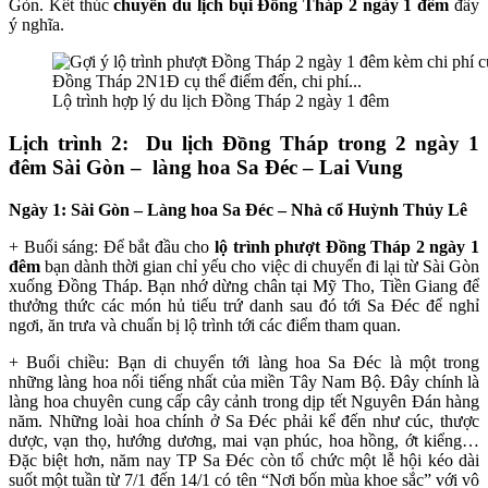
Gòn. Kết thúc
chuyến du lịch bụi Đồng Tháp 2 ngày 1 đêm
đầy
ý nghĩa.
Lộ trình hợp lý du lịch Đồng Tháp 2 ngày 1 đêm
Lịch trình 2: Du lịch Đồng Tháp trong 2 ngày 1
đêm Sài Gòn – làng hoa Sa Đéc – Lai Vung
Ngày 1: Sài Gòn – Làng hoa Sa Đéc – Nhà cổ Huỳnh Thủy Lê
+ Buổi sáng: Để bắt đầu cho
lộ trình phượt Đồng Tháp 2 ngày 1
đêm
bạn dành thời gian chỉ yếu cho việc di chuyển đi lại từ Sài Gòn
xuống Đồng Tháp. Bạn nhớ dừng chân tại Mỹ Tho, Tiền Giang để
thưởng thức các món hủ tiếu trứ danh sau đó tới Sa Đéc để nghỉ
ngơi, ăn trưa và chuẩn bị lộ trình tới các điểm tham quan.
+ Buổi chiều: Bạn di chuyển tới làng hoa Sa Đéc là một trong
những làng hoa nổi tiếng nhất của miền Tây Nam Bộ. Đây chính là
làng hoa chuyên cung cấp cây cảnh trong dịp tết Nguyên Đán hàng
năm. Những loài hoa chính ở Sa Đéc phải kể đến như cúc, thược
dược, vạn thọ, hướng dương, mai vạn phúc, hoa hồng, ớt kiểng…
Đặc biệt hơn, năm nay TP Sa Đéc còn tổ chức một lễ hội kéo dài
suốt một tuần từ 7/1 đến 14/1 có tên “Nơi bốn mùa khoe sắc” với vô