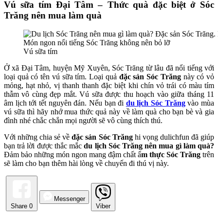
Vú sữa tím Đại Tâm – Thức quà đặc biệt ở Sóc
Trăng nên mua làm quà
Vú sữa tím
Ở xã Đại Tâm, huyện Mỹ Xuyên, Sóc Trăng từ lâu đã nổi tiếng với
loại quả có tên vú sữa tím. Loại quả
đặc sản Sóc Trăng
này có vỏ
mỏng, hạt nhỏ, vị thanh thanh đặc biệt khi chín vỏ trái có màu tím
thẫm vô cùng đẹp mắt. Vú sữa được thu hoạch vào giữa tháng 11
âm lịch tới tết nguyên đán. Nếu bạn đi
du lịch Sóc Trăng
vào mùa
vú sữa thì hãy nhớ mua thức quả này về làm quà cho bạn bè và gia
đình nhé chắc chắn mọi người sẽ vô cùng thích thú.
Với những chia sẻ về
đặc sản Sóc Trăng
hi vọng dulichfun đã giúp
bạn trả lời được thắc mắc
du lịch Sóc Trăng nên mua gì làm quà?
Đảm bảo những món ngon mang đậm chất ẩ
m thực Sóc Trăng
trên
sẽ làm cho bạn thêm hài lòng về chuyến đi thú vị này.
Messenger
Share
0
Viber