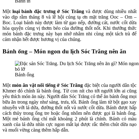
Bánh in
Một
loại bánh đặc trưng ở Sóc Trăng
và được dùng nhiều nhất
vào dịp rằm tháng 8 và lễ hội cúng tạ ơn mặt trăng Ooc – Om –
Boc. Loại bánh này được làm từ gạo nếp, đường cát, nước cốt dừa
hòa quyện cùng vị thơm béo của đường thốt nốt. Khi thưởng thức
món bánh đặc trưng này bạn nhớ nhâm nhi cùng một tách trà để
cảm nhận hết được hương vị của chúng.
Bánh ống – Món ngon du lịch Sóc Trăng nên ăn
Bánh ống
Một
món ăn vặt nổi tiếng ở Sóc Trăng
đặc biệt của người dân tộc
Khmer đó chính là bánh ống. Từ con nít cho tới người lớn ai cũng
yêu thích món ăn này. Người dân Sóc Trăng có thể ăn bánh ống mọi
bữa ăn trong ngày như sáng, trưa, tối. Bánh ống làm từ bột gạo xay
nhuyễn với lá dứa, đường thốt nốt và nước cốt dừa. Bánh được hấp
cách thủy trong ống tre hoặc ống nhôm nên được gọi là bánh ống.
Một mẻ bánh ống chỉ mất khoảng 2 phút là chính. Bánh có màu
xanh của lá dứa nhìn cực ngon mắt lại được rắc thêm chút dừa nạo
và muối vừng càng thêm hấp dẫn.