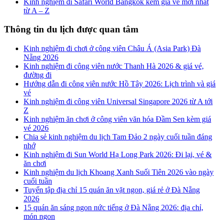
Kinh nghiệm đi Safari World Bangkok kèm giá vé mới nhất
từ A – Z
Thông tin du lịch được quan tâm
Kinh nghiệm đi chơi ở công viên Châu Á (Asia Park) Đà
Nẵng 2026
Kinh nghiệm đi công viên nước Thanh Hà 2026 & giá vé,
đường đi
Hướng dẫn đi công viên nước Hồ Tây 2026: Lịch trình và giá
vé
Kinh nghiệm đi công viên Universal Singapore 2026 từ A tới
Z
Kinh nghiệm ăn chơi ở công viên văn hóa Đầm Sen kèm giá
vé 2026
Chia sẻ kinh nghiệm du lịch Tam Đảo 2 ngày cuối tuần đáng
nhớ
Kinh nghiệm đi Sun World Hạ Long Park 2026: Đi lại, vé &
ăn chơi
Kinh nghiệm du lịch Khoang Xanh Suối Tiên 2026 vào ngày
cuối tuần
Tuyển tập địa chỉ 15 quán ăn vặt ngon, giá rẻ ở Đà Nẵng
2026
15 quán ăn sáng ngon nức tiếng ở Đà Nẵng 2026: địa chỉ,
món ngon