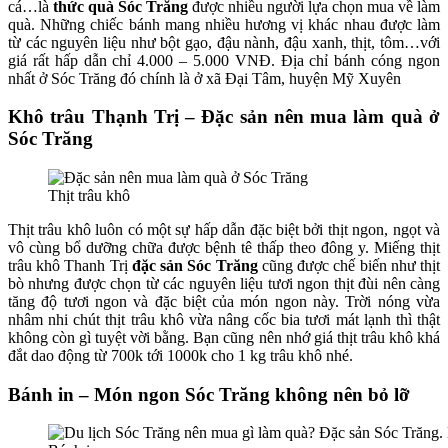
cá…là
thức quà Sóc Trăng
được nhiều người lựa chọn mua về làm
quà. Những chiếc bánh mang nhiều hương vị khác nhau được làm
từ các nguyên liệu như bột gạo, đậu nành, đậu xanh, thịt, tôm…với
giá rất hấp dẫn chỉ 4.000 – 5.000 VNĐ. Địa chỉ bánh cóng ngon
nhất ở Sóc Trăng đó chính là ở xã Đại Tâm, huyện Mỹ Xuyên
Khô trâu Thạnh Trị – Đặc sản nên mua làm quà ở
Sóc Trăng
Thịt trâu khô
Thịt trâu khô luôn có một sự hấp dẫn đặc biệt bởi thịt ngon, ngọt và
vô cùng bổ dưỡng chữa được bệnh tê thấp theo đông y. Miếng thịt
trâu khô Thanh Trị
đặc sản Sóc Trăng
cũng được chế biến như thịt
bò nhưng được chọn từ các nguyên liệu tươi ngon thịt đùi nên càng
tăng độ tươi ngon và đặc biệt của món ngon này. Trời nóng vừa
nhâm nhi chút thịt trâu khô vừa nâng cốc bia tươi mát lạnh thì thật
không còn gì tuyệt vời bằng. Bạn cũng nên nhớ giá thịt trâu khô khá
đắt dao động từ 700k tới 1000k cho 1 kg trâu khô nhé.
Bánh in – Món ngon Sóc Trăng không nên bỏ lỡ