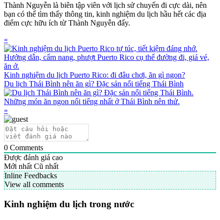
Thành Nguyễn là biên tập viên với lịch sử chuyến đi cực dài, nên
bạn có thể tìm thấy thông tin, kinh nghiệm du lịch hầu hết các địa
điểm cực hữu ích từ Thành Nguyễn đấy.
Previous
«
Post:
Kinh nghiệm du lịch Puerto Rico: đi đâu chơi, ăn gì ngon?
Next
Du lịch Thái Bình nên ăn gì? Đặc sản nổi tiếng Thái Bình
Post:
»
0
Comments
Được đánh giá cao
Mới nhất
Cũ nhất
Inline Feedbacks
View all comments
Primary
Kinh nghiệm du lịch trong nước
Sidebar