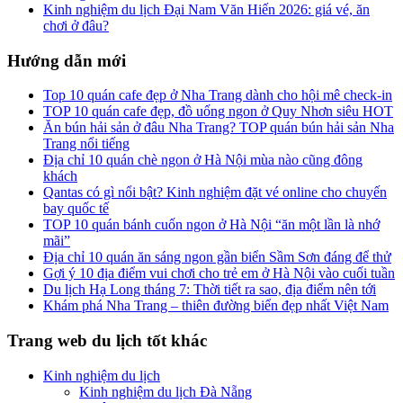
Kinh nghiệm du lịch Đại Nam Văn Hiến 2026: giá vé, ăn
chơi ở đâu?
Hướng dẫn mới
Top 10 quán cafe đẹp ở Nha Trang dành cho hội mê check-in
TOP 10 quán cafe đẹp, đồ uống ngon ở Quy Nhơn siêu HOT
Ăn bún hải sản ở đâu Nha Trang? TOP quán bún hải sản Nha
Trang nổi tiếng
Địa chỉ 10 quán chè ngon ở Hà Nội mùa nào cũng đông
khách
Qantas có gì nổi bật? Kinh nghiệm đặt vé online cho chuyến
bay quốc tế
TOP 10 quán bánh cuốn ngon ở Hà Nội “ăn một lần là nhớ
mãi”
Địa chỉ 10 quán ăn sáng ngon gần biển Sầm Sơn đáng để thử
Gợi ý 10 địa điểm vui chơi cho trẻ em ở Hà Nội vào cuối tuần
Du lịch Hạ Long tháng 7: Thời tiết ra sao, địa điểm nên tới
Khám phá Nha Trang – thiên đường biển đẹp nhất Việt Nam
Trang web du lịch tốt khác
Kinh nghiệm du lịch
Kinh nghiệm du lịch Đà Nẵng