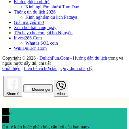
Kinh nghiệm phượt
Kinh nghiệm phượt Tam Đảo
Thông tin du lịch 2026
Kinh nghiệm du lịch Pattaya
Giải mã giấc mơ
Xem bói bài hàng ngày
Tên hay cho con gái họ Nguyễn
Invest286.Com
What is SOL coin
WikiDuLich.Com
Copyright © 2026 ·
DulichFun.Com - Hướng dẫn du lịch
trong và
ngoài nước đầy đủ, chi tiết
Giới thiệu
|
Liên hệ và hợp tác
|
Quy định pháp lý
Messenger
Share
0
Viber
0
Gửi ý kiến hoặc phản hồi, câu hỏi của bạn nào
x