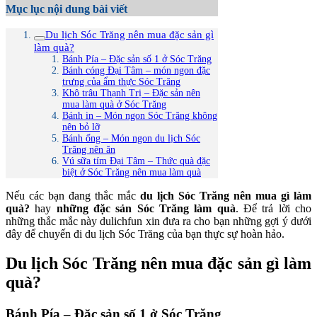
Mục lục nội dung bài viết
Du lịch Sóc Trăng nên mua đặc sản gì
làm quà?
Bánh Pía – Đặc sản số 1 ở Sóc Trăng
Bánh cóng Đại Tâm – món ngon đặc
trưng của ẩm thực Sóc Trăng
Khô trâu Thạnh Trị – Đặc sản nên
mua làm quà ở Sóc Trăng
Bánh in – Món ngon Sóc Trăng không
nên bỏ lỡ
Bánh ống – Món ngon du lịch Sóc
Trăng nên ăn
Vú sữa tím Đại Tâm – Thức quà đặc
biệt ở Sóc Trăng nên mua làm quà
Nếu các bạn đang thắc mắc
du lịch Sóc Trăng nên mua gì làm
quà?
hay
những đặc sản Sóc Trăng làm quà
. Để trả lời cho
những thắc mắc này dulichfun xin đưa ra cho bạn những gợi ý dưới
đây để chuyến đi du lịch Sóc Trăng của bạn thực sự hoàn hảo.
Du lịch Sóc Trăng nên mua đặc sản gì làm
quà?
Bánh Pía – Đặc sản số 1 ở Sóc Trăng