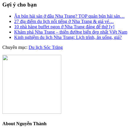
Gợi ý cho bạn
Ăn bún hải sản ở đâu Nha Trang? TOP quán bún hải sản…
27 địa điểm du lịch nổi tiếng ở Nha Trang & giá vé…
10 nhà hàng buffet ngon ở Nha Trang đáng để thử [y]
Khám phá Nha Trang – thiên đường biển đẹp nhất Việt Nam
Kinh nghiệm du lịch Nha Trang: Lịch trình, ăn uống, giá?
Chuyên mục:
Du lịch Sóc Trăng
About
Nguyễn Thành